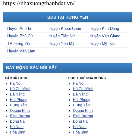
https://nhaxuongthanhdat.vn/
BĐS TẠI HƯNG YÊN
Huyện Ân Thi
Huyện Khoái Châu
Huyện Kim Động
Huyện Phù Cừ
Huyện Tiên Nữ
Huyện Văn Giang
TP Hưng Yên
Huyện Yên Mỹ
Huyện Mỹ Hào
Huyện Văn Lâm
BẤT ĐỘNG SẢN NỔI BẬT
BÁN ĐẤT KCN
CHO THUÊ NHÀ XƯỞNG
Hà Nội
Hà Nội
Hồ Chí Minh
Hồ Chí Minh
Đà Nẵng
Đà Nẵng
Hải Phòng
Hải Phòng
Hưng Yên
Hưng Yên
Quảng Ninh
Quảng Ninh
Bình Dương
Bình Dương
Đồng Nai
Đồng Nai
Hà Nam
Hà Nam
Hòa Bình
Hòa Bình