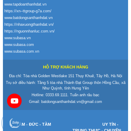
www.tapdoanthanhdat.vn
https://xn--ttgroup-g7a.com/
www.batdongsanthanhdat.vn
https://nhaxuongthanhdat.vn/
https://nguonnhanluc.com.vn/
www.subasa.vn
www.subasa.com
www.subasa.com.vn
HỖ TRỢ KHÁCH HÀNG
Địa chỉ: Tòa nhà Golden Westlake 151 Thụy Khuê, Tây Hồ, Hà Nội
Trụ sở điều hành: Tầng 5 tòa nhà Thành Đạt Group thôn Hồng Cầu, xã
Như Quỳnh, tỉnh Hưng Yên
Hotline:
0333.69.1111
. Tuấn anh râu bạc
Gmail:
batdongsanthanhdat.vn@gmail.com
T
ÂM -
Đ
ỨC - TẦM
UY T
ÍN -
TRUNG TH
ỰC - CHUY
ÊN