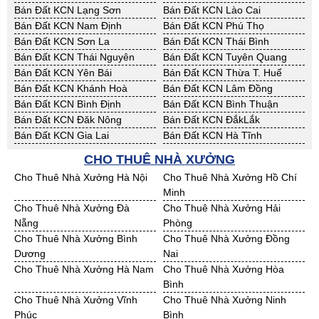
Bán Đất KCN Lạng Sơn
Bán Đất KCN Lào Cai
Bán Đất KCN Nam Định
Bán Đất KCN Phú Thọ
Bán Đất KCN Sơn La
Bán Đất KCN Thái Bình
Bán Đất KCN Thái Nguyên
Bán Đất KCN Tuyên Quang
Bán Đất KCN Yên Bái
Bán Đất KCN Thừa T. Huế
Bán Đất KCN Khánh Hoà
Bán Đất KCN Lâm Đồng
Bán Đất KCN Bình Định
Bán Đất KCN Bình Thuận
Bán Đất KCN Đăk Nông
Bán Đất KCN ĐắkLắk
Bán Đất KCN Gia Lai
Bán Đất KCN Hà Tĩnh
Bán Đất KCN Kon Tum
Bán Đất KCN Nghệ An
CHO THUÊ NHÀ XƯỞNG
Bán Đất KCN Ninh Thuận
Bán Đất KCN Phú Yên
Cho Thuê Nhà Xưởng Hà Nội
Cho Thuê Nhà Xưởng Hồ Chí
Bán Đất KCN Quảng Bình
Bán Đất KCN Quảng Nam
Minh
Bán Đất KCN Quảng Ngãi
Bán Đất KCN Bà Rịa - VT
Cho Thuê Nhà Xưởng Đà
Cho Thuê Nhà Xưởng Hải
Bán Đất KCN Cần Thơ
Bán Đất KCN An Giang
Nẵng
Phòng
Bán Đất KCN Bạc Liêu
Bán Đất KCN Bến Tre
Cho Thuê Nhà Xưởng Bình
Cho Thuê Nhà Xưởng Đồng
Bán Đất KCN Bình Phước
Bán Đất KCN Cà Mau
Dương
Nai
Bán Đất KCN Đồng Tháp
Bán Đất KCN Hậu Giang
Cho Thuê Nhà Xưởng Hà Nam
Cho Thuê Nhà Xưởng Hòa
Bán Đất KCN Kiên Giang
Bán Đất KCN Long An
Bình
Bán Đất KCN Sóc Trăng
Bán Đất KCN Tây Ninh
Cho Thuê Nhà Xưởng Vĩnh
Cho Thuê Nhà Xưởng Ninh
Bán Đất KCN Tiền Giang
Bán Đất KCN Trà Vinh
Phúc
Bình