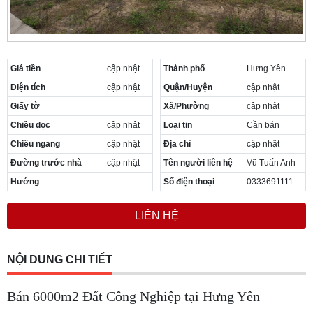
Giá tiền
cập nhật
Thành phố
Hưng Yên
Diện tích
cập nhật
Quận/Huyện
cập nhật
Giấy tờ
Xã/Phường
cập nhật
Chiều dọc
cập nhật
Loại tin
Cần bán
Chiều ngang
cập nhật
Địa chỉ
cập nhật
Đường trước nhà
cập nhật
Tên người liên hệ
Vũ Tuấn Anh
Hướng
Số điện thoại
0333691111
LIÊN HỆ
NỘI DUNG CHI TIẾT
Bán 6000m2 Đất Công Nghiệp tại Hưng Yên