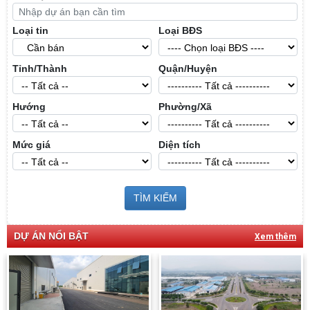
Loại tin
Loại BĐS
Tỉnh/Thành
Quận/Huyện
Hướng
Phường/Xã
Mức giá
Diện tích
TÌM KIẾM
DỰ ÁN NỔI BẬT
Xem thêm