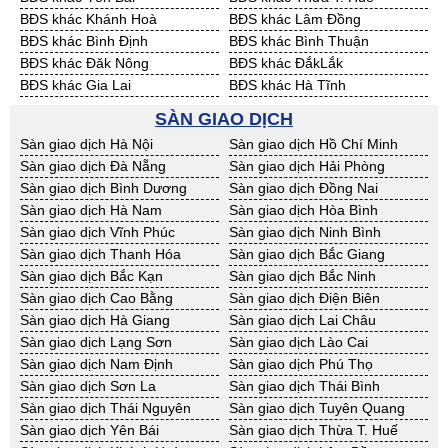
BĐS khác Khánh Hoà
BĐS khác Lâm Đồng
BĐS khác Bình Định
BĐS khác Bình Thuận
BĐS khác Đăk Nông
BĐS khác ĐắkLắk
BĐS khác Gia Lai
BĐS khác Hà Tĩnh
BĐS khác Kon Tum
BĐS khác Nghệ An
SÀN GIAO DỊCH
BĐS khác Ninh Thuận
BĐS khác Phú Yên
Sàn giao dịch Hà Nội
Sàn giao dịch Hồ Chí Minh
BĐS khác Quảng Bình
BĐS khác Quảng Nam
Sàn giao dịch Đà Nẵng
Sàn giao dịch Hải Phòng
BĐS khác Quảng Ngãi
BĐS khác Bà Rịa - VT
Sàn giao dịch Bình Dương
Sàn giao dịch Đồng Nai
BĐS khác Cần Thơ
BĐS khác An Giang
Sàn giao dịch Hà Nam
Sàn giao dịch Hòa Bình
BĐS khác Bạc Liêu
BĐS khác Bến Tre
Sàn giao dịch Vĩnh Phúc
Sàn giao dịch Ninh Bình
BĐS khác Bình Phước
BĐS khác Cà Mau
Sàn giao dịch Thanh Hóa
Sàn giao dịch Bắc Giang
BĐS khác Đồng Tháp
BĐS khác Hậu Giang
Sàn giao dịch Bắc Kạn
Sàn giao dịch Bắc Ninh
BĐS khác Kiên Giang
BĐS khác Long An
Sàn giao dịch Cao Bằng
Sàn giao dịch Điện Biên
BĐS khác Sóc Trăng
BĐS khác Tây Ninh
Sàn giao dịch Hà Giang
Sàn giao dịch Lai Châu
BĐS khác Tiền Giang
BĐS khác Trà Vinh
Sàn giao dịch Lạng Sơn
Sàn giao dịch Lào Cai
BĐS khác Vĩnh Long
BĐS khác Hải Dương
Sàn giao dịch Nam Định
Sàn giao dịch Phú Thọ
BĐS khác Hưng Yên
BĐS khác Quảng Ninh
Sàn giao dịch Sơn La
Sàn giao dịch Thái Bình
Sàn giao dịch Thái Nguyên
Sàn giao dịch Tuyên Quang
Sàn giao dịch Yên Bái
Sàn giao dịch Thừa T. Huế