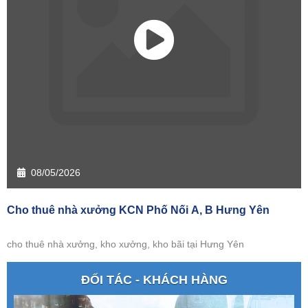
08/05/2026
Cho thuê nhà xưởng KCN Phố Nối A, B Hưng Yên
cho thuê nhà xưởng, kho xưởng, kho bãi tại Hưng Yên
ĐỐI TÁC - KHÁCH HÀNG