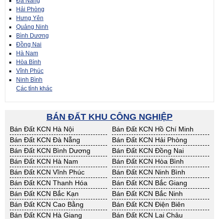
Đà Nẵng
Hải Phòng
Hưng Yên
Quảng Ninh
Bình Dương
Đồng Nai
Hà Nam
Hòa Bình
Vĩnh Phúc
Ninh Bình
Các tỉnh khác
BÁN ĐẤT KHU CÔNG NGHIỆP
Bán Đất KCN Hà Nội
Bán Đất KCN Hồ Chí Minh
Bán Đất KCN Đà Nẵng
Bán Đất KCN Hải Phòng
Bán Đất KCN Bình Dương
Bán Đất KCN Đồng Nai
Bán Đất KCN Hà Nam
Bán Đất KCN Hòa Bình
Bán Đất KCN Vĩnh Phúc
Bán Đất KCN Ninh Bình
Bán Đất KCN Thanh Hóa
Bán Đất KCN Bắc Giang
Bán Đất KCN Bắc Kạn
Bán Đất KCN Bắc Ninh
Bán Đất KCN Cao Bằng
Bán Đất KCN Điện Biên
Bán Đất KCN Hà Giang
Bán Đất KCN Lai Châu