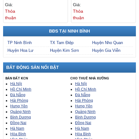
Bình
Tại
Giá:
Giá:
Tỉnh
Thỏa
Thỏa
Ninh
thuận
thuận
Bình
BĐS TẠI NINH BÌNH
TP Ninh Bình
TX Tam Điệp
Huyện Nho Quan
Huyện Hoa Lư
Huyện Kim Sơn
Huyện Gia Viễn
BẤT ĐỘNG SẢN NỔI BẬT
BÁN ĐẤT KCN
CHO THUÊ NHÀ XƯỞNG
Hà Nội
Hà Nội
Hồ Chí Minh
Hồ Chí Minh
Đà Nẵng
Đà Nẵng
Hải Phòng
Hải Phòng
Hưng Yên
Hưng Yên
Quảng Ninh
Quảng Ninh
Bình Dương
Bình Dương
Đồng Nai
Đồng Nai
Hà Nam
Hà Nam
Hòa Bình
Hòa Bình