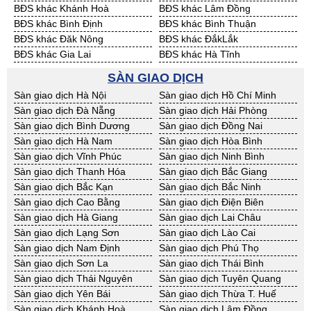
BĐS khác Khánh Hoà
BĐS khác Lâm Đồng
BĐS khác Bình Định
BĐS khác Bình Thuận
BĐS khác Đăk Nông
BĐS khác ĐắkLắk
BĐS khác Gia Lai
BĐS khác Hà Tĩnh
BĐS khác Kon Tum
BĐS khác Nghệ An
SÀN GIAO DỊCH
BĐS khác Ninh Thuận
BĐS khác Phú Yên
Sàn giao dịch Hà Nội
Sàn giao dịch Hồ Chí Minh
BĐS khác Quảng Bình
BĐS khác Quảng Nam
Sàn giao dịch Đà Nẵng
Sàn giao dịch Hải Phòng
BĐS khác Quảng Ngãi
BĐS khác Bà Rịa - VT
Sàn giao dịch Bình Dương
Sàn giao dịch Đồng Nai
BĐS khác Cần Thơ
BĐS khác An Giang
Sàn giao dịch Hà Nam
Sàn giao dịch Hòa Bình
BĐS khác Bạc Liêu
BĐS khác Bến Tre
Sàn giao dịch Vĩnh Phúc
Sàn giao dịch Ninh Bình
BĐS khác Bình Phước
BĐS khác Cà Mau
Sàn giao dịch Thanh Hóa
Sàn giao dịch Bắc Giang
BĐS khác Đồng Tháp
BĐS khác Hậu Giang
Sàn giao dịch Bắc Kạn
Sàn giao dịch Bắc Ninh
BĐS khác Kiên Giang
BĐS khác Long An
Sàn giao dịch Cao Bằng
Sàn giao dịch Điện Biên
BĐS khác Sóc Trăng
BĐS khác Tây Ninh
Sàn giao dịch Hà Giang
Sàn giao dịch Lai Châu
BĐS khác Tiền Giang
BĐS khác Trà Vinh
Sàn giao dịch Lạng Sơn
Sàn giao dịch Lào Cai
BĐS khác Vĩnh Long
BĐS khác Hải Dương
Sàn giao dịch Nam Định
Sàn giao dịch Phú Thọ
BĐS khác Hưng Yên
BĐS khác Quảng Ninh
Sàn giao dịch Sơn La
Sàn giao dịch Thái Bình
Sàn giao dịch Thái Nguyên
Sàn giao dịch Tuyên Quang
Sàn giao dịch Yên Bái
Sàn giao dịch Thừa T. Huế
Sàn giao dịch Khánh Hoà
Sàn giao dịch Lâm Đồng