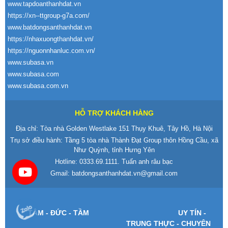
www.tapdoanthanhdat.vn
https://xn--ttgroup-g7a.com/
www.batdongsanthanhdat.vn
https://nhaxuongthanhdat.vn/
https://nguonnhanluc.com.vn/
www.subasa.vn
www.subasa.com
www.subasa.com.vn
HỖ TRỢ KHÁCH HÀNG
Địa chỉ: Tòa nhà Golden Westlake 151 Thụy Khuê, Tây Hồ, Hà Nội
Trụ sở điều hành: Tầng 5 tòa nhà Thành Đạt Group thôn Hồng Cầu, xã
Như Quỳnh, tỉnh Hưng Yên
Hotline:
0333.69.1111
. Tuấn anh râu bạc
Gmail:
batdongsanthanhdat.vn@gmail.com
T
ÂM -
Đ
ỨC - TẦM
UY T
ÍN -
TRUNG TH
ỰC - CHUY
ÊN