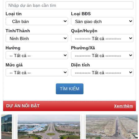
Loại tin
Loại BĐS
Tỉnh/Thành
Quận/Huyện
Hướng
Phường/Xã
Mức giá
Diện tích
TÌM KIẾM
DỰ ÁN NỔI BẬT
Xem thêm