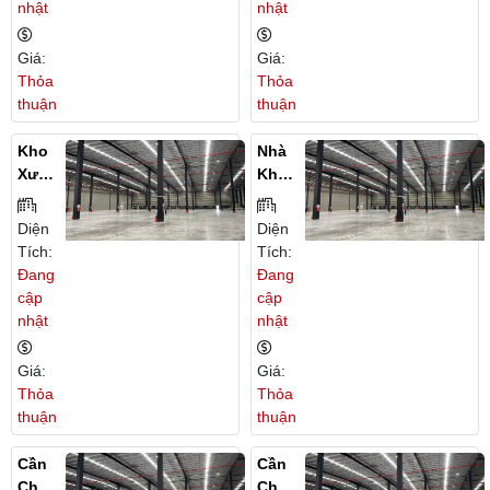
nhật
nhật
Stics
Bình
Tại
Giá:
Giá:
Ninh
Thỏa
Thỏa
Bình
thuận
thuận
Kho
Nhà
Xưở
Kho
Ng
Cho
Cho
Thuê
Diện
Diện
Thuê
Tại
Tích:
Tích:
Tại
Ninh
Đang
Đang
Ninh
Bình
cập
cập
Bình
nhật
nhật
Giá:
Giá:
Thỏa
Thỏa
thuận
thuận
Cần
Cần
Cho
Cho