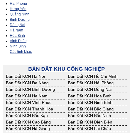
Hải Phòng
Hưng Yên
Quảng Ninh
Bình Dương
Đồng Nai
Hà Nam
Hòa Bình
Vĩnh Phúc
Ninh Bình
Các tỉnh khác
BÁN ĐẤT KHU CÔNG NGHIỆP
Bán Đất KCN Hà Nội
Bán Đất KCN Hồ Chí Minh
Bán Đất KCN Đà Nẵng
Bán Đất KCN Hải Phòng
Bán Đất KCN Bình Dương
Bán Đất KCN Đồng Nai
Bán Đất KCN Hà Nam
Bán Đất KCN Hòa Bình
Bán Đất KCN Vĩnh Phúc
Bán Đất KCN Ninh Bình
Bán Đất KCN Thanh Hóa
Bán Đất KCN Bắc Giang
Bán Đất KCN Bắc Kạn
Bán Đất KCN Bắc Ninh
Bán Đất KCN Cao Bằng
Bán Đất KCN Điện Biên
Bán Đất KCN Hà Giang
Bán Đất KCN Lai Châu