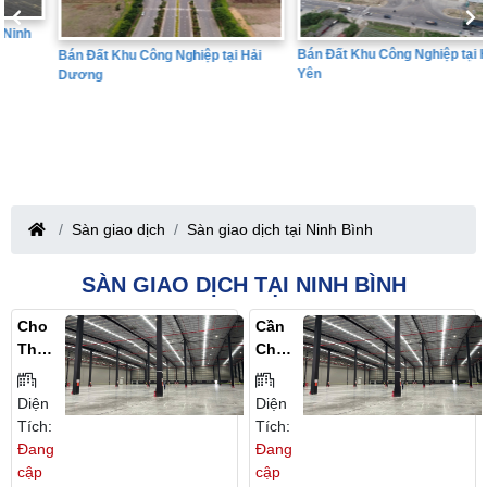
Bán Đất Khu Công Nghiệp tại Hưng
Bán Đất Khu Công Nghiệp tại Hải
Yên
Dương
Sàn giao dịch
Sàn giao dịch tại Ninh Bình
SÀN GIAO DỊCH TẠI NINH BÌNH
Cho
Cần
Thuê
Cho
Nhà
Thuê
Xưở
Kho
Diện
Diện
Ng
Xưở
Tích:
Tích:
Kho
Ng
Đang
Đang
Vận
Tại
cập
cập
Logi
Ninh