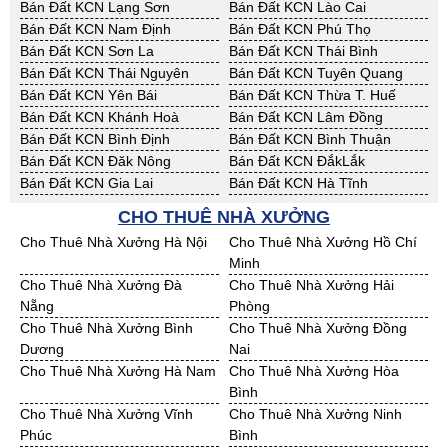
Bán Đất KCN Lạng Sơn
Bán Đất KCN Lào Cai
Bán Đất KCN Nam Định
Bán Đất KCN Phú Thọ
Bán Đất KCN Sơn La
Bán Đất KCN Thái Bình
Bán Đất KCN Thái Nguyên
Bán Đất KCN Tuyên Quang
Bán Đất KCN Yên Bái
Bán Đất KCN Thừa T. Huế
Bán Đất KCN Khánh Hoà
Bán Đất KCN Lâm Đồng
Bán Đất KCN Bình Định
Bán Đất KCN Bình Thuận
Bán Đất KCN Đăk Nông
Bán Đất KCN ĐắkLắk
Bán Đất KCN Gia Lai
Bán Đất KCN Hà Tĩnh
Bán Đất KCN Kon Tum
Bán Đất KCN Nghệ An
CHO THUÊ NHÀ XƯỞNG
Bán Đất KCN Ninh Thuận
Bán Đất KCN Phú Yên
Cho Thuê Nhà Xưởng Hà Nội
Cho Thuê Nhà Xưởng Hồ Chí
Bán Đất KCN Quảng Bình
Bán Đất KCN Quảng Nam
Minh
Bán Đất KCN Quảng Ngãi
Bán Đất KCN Bà Rịa - VT
Cho Thuê Nhà Xưởng Đà
Cho Thuê Nhà Xưởng Hải
Bán Đất KCN Cần Thơ
Bán Đất KCN An Giang
Nẵng
Phòng
Bán Đất KCN Bạc Liêu
Bán Đất KCN Bến Tre
Cho Thuê Nhà Xưởng Bình
Cho Thuê Nhà Xưởng Đồng
Bán Đất KCN Bình Phước
Bán Đất KCN Cà Mau
Dương
Nai
Bán Đất KCN Đồng Tháp
Bán Đất KCN Hậu Giang
Cho Thuê Nhà Xưởng Hà Nam
Cho Thuê Nhà Xưởng Hòa
Bán Đất KCN Kiên Giang
Bán Đất KCN Long An
Bình
Bán Đất KCN Sóc Trăng
Bán Đất KCN Tây Ninh
Cho Thuê Nhà Xưởng Vĩnh
Cho Thuê Nhà Xưởng Ninh
Bán Đất KCN Tiền Giang
Bán Đất KCN Trà Vinh
Phúc
Bình
Bán Đất KCN Vĩnh Long
Bán Đất KCN Hải Dương