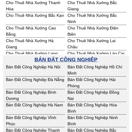
Cho Thuê Nhà Xưởng Thanh
Cho Thuê Nhà Xưởng Bắc
Bán Đất KCN Hưng Yên
Bán Đất KCN Quảng Ninh
Hóa
Giang
Cho Thuê Nhà Xưởng Bắc Kạn
Cho Thuê Nhà Xưởng Bắc
Ninh
Cho Thuê Nhà Xưởng Cao
Cho Thuê Nhà Xưởng Điện
Bằng
Biên
Cho Thuê Nhà Xưởng Hà
Cho Thuê Nhà Xưởng Lai
Giang
Châu
Cho Thuê Nhà Xưởng Lạng
Cho Thuê Nhà Xưởng Lào Cai
BÁN ĐẤT CÔNG NGHIỆP
Sơn
Cho Thuê Nhà Xưởng Nam
Cho Thuê Nhà Xưởng Phú Thọ
Bán Đất Công Nghiệp Hà Nội
Bán Đất Công Nghiệp Hồ Chí
Định
Minh
Cho Thuê Nhà Xưởng Sơn La
Cho Thuê Nhà Xưởng Thái
Bán Đất Công Nghiệp Đà Nẵng
Bán Đất Công Nghiệp Hải
Bình
Phòng
Cho Thuê Nhà Xưởng Thái
Cho Thuê Nhà Xưởng Tuyên
Bán Đất Công Nghiệp Bình
Bán Đất Công Nghiệp Đồng
Nguyên
Quang
Dương
Nai
Cho Thuê Nhà Xưởng Yên Bái
Cho Thuê Nhà Xưởng Thừa T.
Bán Đất Công Nghiệp Hà Nam
Bán Đất Công Nghiệp Hòa
Huế
Bình
Cho Thuê Nhà Xưởng Khánh
Cho Thuê Nhà Xưởng Lâm
Bán Đất Công Nghiệp Vĩnh
Bán Đất Công Nghiệp Ninh
Hoà
Đồng
Phúc
Bình
Cho Thuê Nhà Xưởng Bình
Cho Thuê Nhà Xưởng Bình
Bán Đất Công Nghiệp Thanh
Bán Đất Công Nghiệp Bắc