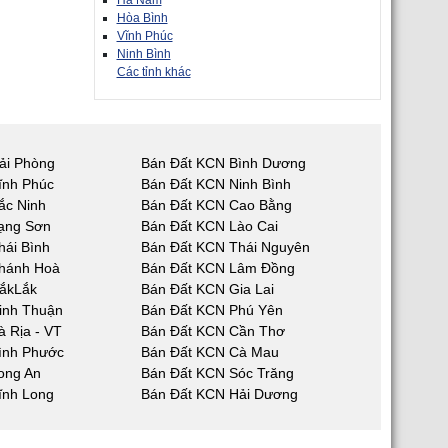
Hà Nam
Hòa Bình
Vĩnh Phúc
Ninh Bình
Các tỉnh khác
ải Phòng
Bán Đất KCN Bình Dương
ĩnh Phúc
Bán Đất KCN Ninh Bình
ắc Ninh
Bán Đất KCN Cao Bằng
ạng Sơn
Bán Đất KCN Lào Cai
hái Bình
Bán Đất KCN Thái Nguyên
hánh Hoà
Bán Đất KCN Lâm Đồng
ắkLắk
Bán Đất KCN Gia Lai
inh Thuận
Bán Đất KCN Phú Yên
 Rịa - VT
Bán Đất KCN Cần Thơ
ình Phước
Bán Đất KCN Cà Mau
ong An
Bán Đất KCN Sóc Trăng
ĩnh Long
Bán Đất KCN Hải Dương