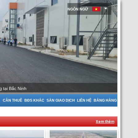
NGÔN NGỮ
A
CẦN THUÊ
BĐS KHÁC
SÀN GIAO DỊCH
LIÊN HỆ
BẢNG HÀNG
Xem thêm