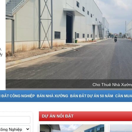
,
Uy
Cho Thuê Nhà Xưởng tại Bắc Ninh
 ĐẤT CÔNG NGHIỆP
BÁN NHÀ XƯỞNG
BÁN ĐẤT DỰ ÁN 50 NĂM
CẦN MU
DỰ ÁN NỔI BẬT