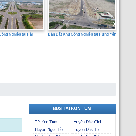
Bán Đất Khu Công Nghiệp tại Hưng Yên
g Nghiệp tại Hải
SÀN GIAO 
THÀNH ĐẠ
BĐS TẠI KON TUM
TP Kon Tum
Huyện Đắk Glei
Huyện Ngọc Hồi
Huyện Đắk Tô