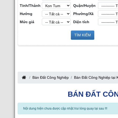
Tỉnh/Thành
Quận/Huyện
Hướng
Phường/Xã
Mức giá
Diện tích
ản Công
Sàn Môi Giới Bất Động Sản Công
TÌM KIẾM
Cho Thuê Nhà Xưởng
Nghiệp tại Tỉnh Bắc Giang
Bắc Giang
Bán Đất Công Nghiệp
Bán Đất Công Nghiệp tại
BÁN ĐẤT CÔN
Nội dung hiện chưa được cập nhật.Vui lòng quay lại sau !!!