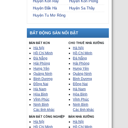
Huyện Kon Rẫy
Huyện Kon Plông
Huyện Đắk Hà
Huyện Sa Thầy
Huyện Tu Mơ Rông
BẤT ĐỘNG SẢN NỔI BẬT
BÁN ĐẤT KCN
CHO THUÊ NHÀ XƯỞNG
Hà Nội
Hà Nội
Hồ Chí Minh
Hồ Chí Minh
Đà Nẵng
Đà Nẵng
Hải Phòng
Hải Phòng
Hưng Yên
Hưng Yên
Quảng Ninh
Quảng Ninh
Bình Dương
Bình Dương
Đồng Nai
Đồng Nai
Hà Nam
Hà Nam
Hòa Bình
Hòa Bình
Vĩnh Phúc
Vĩnh Phúc
Ninh Bình
Ninh Bình
Các tỉnh khác
Các tỉnh khác
BÁN ĐẤT CÔNG NGHIỆP
BÁN NHÀ XƯỞNG
Hà Nội
Hà Nội
Hồ Chí Minh
Hồ Chí Minh