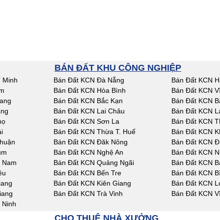
BÁN ĐẤT KHU CÔNG NGHIỆP
 Minh
Bán Đất KCN Đà Nẵng
Bán Đất KCN H
am
Bán Đất KCN Hòa Bình
Bán Đất KCN V
iang
Bán Đất KCN Bắc Kạn
Bán Đất KCN B
ang
Bán Đất KCN Lai Châu
Bán Đất KCN L
họ
Bán Đất KCN Sơn La
Bán Đất KCN T
i
Bán Đất KCN Thừa T. Huế
Bán Đất KCN K
Thuận
Bán Đất KCN Đăk Nông
Bán Đất KCN Đ
um
Bán Đất KCN Nghệ An
Bán Đất KCN N
g Nam
Bán Đất KCN Quảng Ngãi
Bán Đất KCN Bà
êu
Bán Đất KCN Bến Tre
Bán Đất KCN B
iang
Bán Đất KCN Kiên Giang
Bán Đất KCN L
iang
Bán Đất KCN Trà Vinh
Bán Đất KCN V
 Ninh
CHO THUÊ NHÀ XƯỞNG