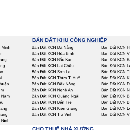
BÁN ĐẤT KHU CÔNG NGHIỆP
 Minh
Bán Đất KCN Đà Nẵng
Bán Đất KCN H
am
Bán Đất KCN Hòa Bình
Bán Đất KCN V
iang
Bán Đất KCN Bắc Kạn
Bán Đất KCN B
ang
Bán Đất KCN Lai Châu
Bán Đất KCN L
họ
Bán Đất KCN Sơn La
Bán Đất KCN T
i
Bán Đất KCN Thừa T. Huế
Bán Đất KCN K
Thuận
Bán Đất KCN Đăk Nông
Bán Đất KCN Đ
um
Bán Đất KCN Nghệ An
Bán Đất KCN N
g Nam
Bán Đất KCN Quảng Ngãi
Bán Đất KCN Bà
êu
Bán Đất KCN Bến Tre
Bán Đất KCN B
iang
Bán Đất KCN Kiên Giang
Bán Đất KCN L
iang
Bán Đất KCN Trà Vinh
Bán Đất KCN V
 Ninh
CHO THUÊ NHÀ XƯỞNG