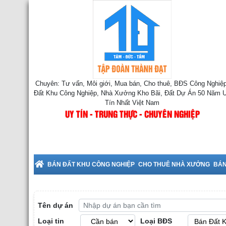
Chuyên: Tư vấn, Môi giới, Mua bán, Cho thuê, BĐS Công Nghiệp
Đất Khu Công Nghiệp, Nhà Xưởng Kho Bãi, Đất Dự Án 50 Năm 
Tín Nhất Việt Nam
UY TÍN - TRUNG THỰC - CHUYÊN NGHIỆP
ê Nhà Xưởng tại Hưng Yên
BÁN ĐẤT KHU CÔNG NGHIỆP
CHO THUÊ NHÀ XƯỞNG
BÁN
Tên dự án
Loại tin
Loại BĐS