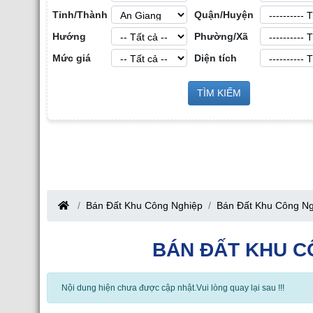
Tỉnh/Thành
Quận/Huyện
Hướng
Phường/Xã
Mức giá
Diện tích
 Sản Công
Sàn Môi Giới Bất Động Sản Công
TÌM KIẾM
Cho Thuê Nhà Xưở
nh
Nghiệp tại Tỉnh Bắc Giang
Bắc Giang
Bán Đất Khu Công Nghiệp
Bán Đất Khu Công Ngh
BÁN ĐẤT KHU C
Nội dung hiện chưa được cập nhật.Vui lòng quay lại sau !!!