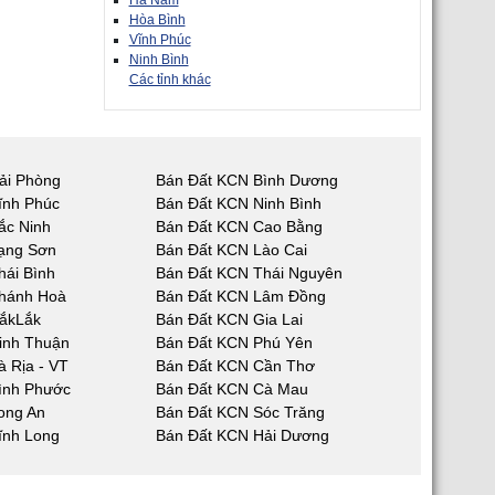
Hà Nam
Hòa Bình
Vĩnh Phúc
Ninh Bình
Các tỉnh khác
ải Phòng
Bán Đất KCN Bình Dương
ĩnh Phúc
Bán Đất KCN Ninh Bình
ắc Ninh
Bán Đất KCN Cao Bằng
ạng Sơn
Bán Đất KCN Lào Cai
hái Bình
Bán Đất KCN Thái Nguyên
hánh Hoà
Bán Đất KCN Lâm Đồng
ắkLắk
Bán Đất KCN Gia Lai
inh Thuận
Bán Đất KCN Phú Yên
 Rịa - VT
Bán Đất KCN Cần Thơ
ình Phước
Bán Đất KCN Cà Mau
ong An
Bán Đất KCN Sóc Trăng
ĩnh Long
Bán Đất KCN Hải Dương