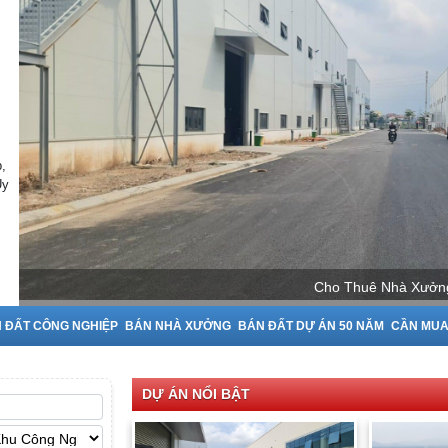
,
Uy
Cho Thuê Nhà Xưởng
 ĐẤT CÔNG NGHIỆP
BÁN NHÀ XƯỞNG
BÁN ĐẤT DỰ ÁN 50 NĂM
CẦN MU
DỰ ÁN NỔI BẬT