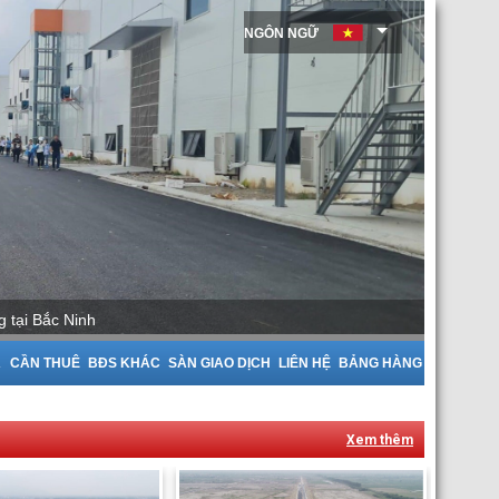
NGÔN NGỮ
 tại Bắc Ninh
A
CẦN THUÊ
BĐS KHÁC
SÀN GIAO DỊCH
LIÊN HỆ
BẢNG HÀNG
Xem thêm