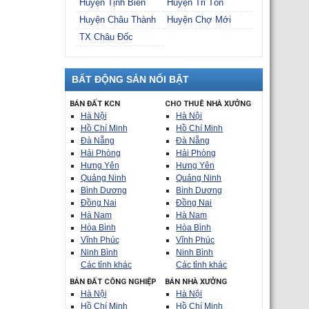
Huyện Tịnh Biên
Huyện Tri Tôn
Huyện Châu Thành
Huyện Chợ Mới
TX Châu Đốc
BẤT ĐỘNG SẢN NỔI BẬT
BÁN ĐẤT KCN
CHO THUÊ NHÀ XƯỞNG
Hà Nội
Hà Nội
Hồ Chí Minh
Hồ Chí Minh
Đà Nẵng
Đà Nẵng
Hải Phòng
Hải Phòng
Hưng Yên
Hưng Yên
Quảng Ninh
Quảng Ninh
Bình Dương
Bình Dương
Đồng Nai
Đồng Nai
Hà Nam
Hà Nam
Hòa Bình
Hòa Bình
Vĩnh Phúc
Vĩnh Phúc
Ninh Bình
Ninh Bình
Các tỉnh khác
Các tỉnh khác
BÁN ĐẤT CÔNG NGHIỆP
BÁN NHÀ XƯỞNG
Hà Nội
Hà Nội
Hồ Chí Minh
Hồ Chí Minh