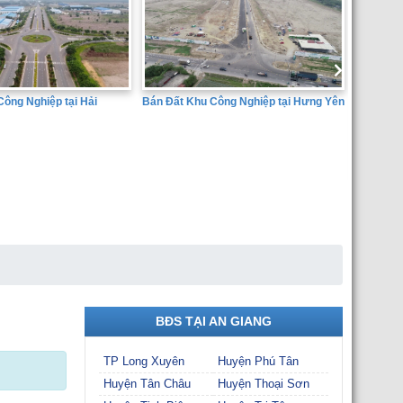
Bán Đất Khu Công Nghiệp tại Hưng Yên
ông Nghiệp tại Hải
SÀN GIA
THÀNH 
BĐS TẠI AN GIANG
TP Long Xuyên
Huyện Phú Tân
Huyện Tân Châu
Huyện Thoại Sơn