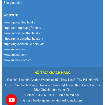
Sàn giao dịch
WEBSITE
www.tapdoanthanhdat.vn
https://xn--ttgroup-g7a.com/
www.batdongsanthanhdat.vn
https://nhaxuongthanhdat.vn/
https://nguonnhanluc.com.vn/
www.subasa.vn
www.subasa.com
www.subasa.com.vn
HỖ TRỢ KHÁCH HÀNG
Địa chỉ: Tòa nhà Golden Westlake 151 Thụy Khuê, Tây Hồ, Hà Nội
Trụ sở điều hành: Tầng 5 tòa nhà Thành Đạt Group thôn Hồng Cầu, xã
Như Quỳnh, tỉnh Hưng Yên
Hotline:
0333.69.1111
. Tuấn anh râu bạc
Gmail:
batdongsanthanhdat.vn@gmail.com