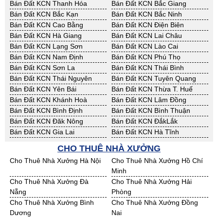
Bán Đất KCN Thanh Hóa
Bán Đất KCN Bắc Giang
Bán Đất KCN Bắc Kạn
Bán Đất KCN Bắc Ninh
Bán Đất KCN Cao Bằng
Bán Đất KCN Điện Biên
Bán Đất KCN Hà Giang
Bán Đất KCN Lai Châu
Bán Đất KCN Lạng Sơn
Bán Đất KCN Lào Cai
Bán Đất KCN Nam Định
Bán Đất KCN Phú Thọ
Bán Đất KCN Sơn La
Bán Đất KCN Thái Bình
Bán Đất KCN Thái Nguyên
Bán Đất KCN Tuyên Quang
Bán Đất KCN Yên Bái
Bán Đất KCN Thừa T. Huế
Bán Đất KCN Khánh Hoà
Bán Đất KCN Lâm Đồng
Bán Đất KCN Bình Định
Bán Đất KCN Bình Thuận
Bán Đất KCN Đăk Nông
Bán Đất KCN ĐắkLắk
Bán Đất KCN Gia Lai
Bán Đất KCN Hà Tĩnh
Bán Đất KCN Kon Tum
Bán Đất KCN Nghệ An
CHO THUÊ NHÀ XƯỞNG
Bán Đất KCN Ninh Thuận
Bán Đất KCN Phú Yên
Cho Thuê Nhà Xưởng Hà Nội
Cho Thuê Nhà Xưởng Hồ Chí
Bán Đất KCN Quảng Bình
Bán Đất KCN Quảng Nam
Minh
Bán Đất KCN Quảng Ngãi
Bán Đất KCN Bà Rịa - VT
Cho Thuê Nhà Xưởng Đà
Cho Thuê Nhà Xưởng Hải
Bán Đất KCN Cần Thơ
Bán Đất KCN An Giang
Nẵng
Phòng
Bán Đất KCN Bạc Liêu
Bán Đất KCN Bến Tre
Cho Thuê Nhà Xưởng Bình
Cho Thuê Nhà Xưởng Đồng
Bán Đất KCN Bình Phước
Bán Đất KCN Cà Mau
Dương
Nai
Bán Đất KCN Đồng Tháp
Bán Đất KCN Hậu Giang