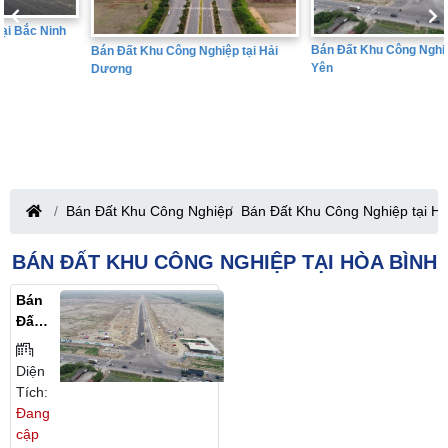
Bán Đất Khu Công Nghiệp tại Hưng
Bán Đất Khu Công Nghiệp tại Hải
Yên
Dương
Bán Đất Khu Công Nghiệp
Bán Đất Khu Công Nghiệp tại H
BÁN ĐẤT KHU CÔNG NGHIỆP TẠI HÒA BÌNH
Bán
Đất
Khu
Côn
Diện
G
Tích:
Nghi
Đang
Ệp
cập
Tại