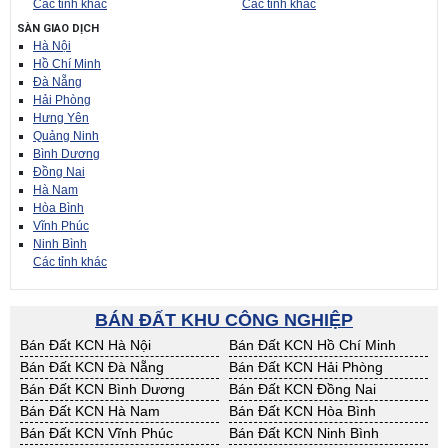
Các tỉnh khác
Các tỉnh khác
SÀN GIAO DỊCH
Hà Nội
Hồ Chí Minh
Đà Nẵng
Hải Phòng
Hưng Yên
Quảng Ninh
Bình Dương
Đồng Nai
Hà Nam
Hòa Bình
Vĩnh Phúc
Ninh Bình
Các tỉnh khác
BÁN ĐẤT KHU CÔNG NGHIỆP
Bán Đất KCN Hà Nội
Bán Đất KCN Hồ Chí Minh
Bán Đất KCN Đà Nẵng
Bán Đất KCN Hải Phòng
Bán Đất KCN Bình Dương
Bán Đất KCN Đồng Nai
Bán Đất KCN Hà Nam
Bán Đất KCN Hòa Bình
Bán Đất KCN Vĩnh Phúc
Bán Đất KCN Ninh Bình