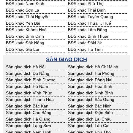
BĐS khác Nam Định
BĐS khác Phú Thọ
Cần Thuê Hưng Yên
Cần Thuê Quảng Ninh
BĐS khác Sơn La
BĐS khác Thái Bình
BĐS khác Thái Nguyên
BĐS khác Tuyên Quang
BĐS khác Yên Bái
BĐS khác Thừa T. Huế
BĐS khác Khánh Hoà
BĐS khác Lâm Đồng
BĐS khác Bình Định
BĐS khác Bình Thuận
BĐS khác Đăk Nông
BĐS khác ĐắkLắk
BĐS khác Gia Lai
BĐS khác Hà Tĩnh
BĐS khác Kon Tum
BĐS khác Nghệ An
SÀN GIAO DỊCH
BĐS khác Ninh Thuận
BĐS khác Phú Yên
Sàn giao dịch Hà Nội
Sàn giao dịch Hồ Chí Minh
BĐS khác Quảng Bình
BĐS khác Quảng Nam
Sàn giao dịch Đà Nẵng
Sàn giao dịch Hải Phòng
BĐS khác Quảng Ngãi
BĐS khác Bà Rịa - VT
Sàn giao dịch Bình Dương
Sàn giao dịch Đồng Nai
BĐS khác Cần Thơ
BĐS khác An Giang
Sàn giao dịch Hà Nam
Sàn giao dịch Hòa Bình
BĐS khác Bạc Liêu
BĐS khác Bến Tre
Sàn giao dịch Vĩnh Phúc
Sàn giao dịch Ninh Bình
BĐS khác Bình Phước
BĐS khác Cà Mau
Sàn giao dịch Thanh Hóa
Sàn giao dịch Bắc Giang
BĐS khác Đồng Tháp
BĐS khác Hậu Giang
Sàn giao dịch Bắc Kạn
Sàn giao dịch Bắc Ninh
BĐS khác Kiên Giang
BĐS khác Long An
Sàn giao dịch Cao Bằng
Sàn giao dịch Điện Biên
BĐS khác Sóc Trăng
BĐS khác Tây Ninh
Sàn giao dịch Hà Giang
Sàn giao dịch Lai Châu
BĐS khác Tiền Giang
BĐS khác Trà Vinh
Sàn giao dịch Lạng Sơn
Sàn giao dịch Lào Cai
BĐS khác Vĩnh Long
BĐS khác Hải Dương
Sàn giao dịch Nam Định
Sàn giao dịch Phú Thọ