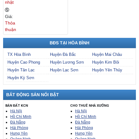
nhật
Hòa
Bình
Giá:
Thỏa
thuận
BĐS TẠI HÒA BÌNH
TX Hòa Bình
Huyện Đà Bắc
Huyện Mai Châu
Huyện Cao Phong
Huyện Lương Sơn
Huyện Kim Bôi
Huyện Tân Lạc
Huyện Lạc Sơn
Huyện Yên Thủy
Huyện Kỳ Sơn
BẤT ĐỘNG SẢN NỔI BẬT
BÁN ĐẤT KCN
CHO THUÊ NHÀ XƯỞNG
Hà Nội
Hà Nội
Hồ Chí Minh
Hồ Chí Minh
Đà Nẵng
Đà Nẵng
Hải Phòng
Hải Phòng
Hưng Yên
Hưng Yên