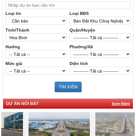
Loại tin
Loại BĐS
Tỉnh/Thành
Quận/Huyện
Hướng
Phường/Xã
Mức giá
Diện tích
TÌM KIẾM
DỰ ÁN NỔI BẬT
Xem thêm