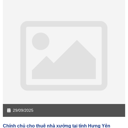
Sàn giao dịch Cần Thơ
Sàn giao dịch An Giang
Sàn giao dịch Bạc Liêu
Sàn giao dịch Bến Tre
Sàn giao dịch Bình Phước
Sàn giao dịch Cà Mau
Sàn giao dịch Đồng Tháp
Sàn giao dịch Hậu Giang
Sàn giao dịch Kiên Giang
Sàn giao dịch Long An
Sàn giao dịch Sóc Trăng
Sàn giao dịch Tây Ninh
Sàn giao dịch Tiền Giang
Sàn giao dịch Trà Vinh
Sàn giao dịch Vĩnh Long
Sàn giao dịch Hải Dương
Sàn giao dịch Hưng Yên
Sàn giao dịch Quảng Ninh
29/09/2025
Chính chủ cho thuê nhà xưởng tại tỉnh Hưng Yên