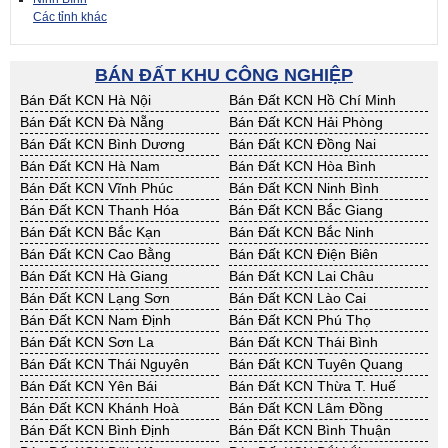
Các tỉnh khác
BÁN ĐẤT KHU CÔNG NGHIỆP
Bán Đất KCN Hà Nội
Bán Đất KCN Hồ Chí Minh
Bán Đất KCN Đà Nẵng
Bán Đất KCN Hải Phòng
Bán Đất KCN Bình Dương
Bán Đất KCN Đồng Nai
Bán Đất KCN Hà Nam
Bán Đất KCN Hòa Bình
Bán Đất KCN Vĩnh Phúc
Bán Đất KCN Ninh Bình
Bán Đất KCN Thanh Hóa
Bán Đất KCN Bắc Giang
Bán Đất KCN Bắc Kạn
Bán Đất KCN Bắc Ninh
Bán Đất KCN Cao Bằng
Bán Đất KCN Điện Biên
Bán Đất KCN Hà Giang
Bán Đất KCN Lai Châu
Bán Đất KCN Lạng Sơn
Bán Đất KCN Lào Cai
Bán Đất KCN Nam Định
Bán Đất KCN Phú Thọ
Bán Đất KCN Sơn La
Bán Đất KCN Thái Bình
Bán Đất KCN Thái Nguyên
Bán Đất KCN Tuyên Quang
Bán Đất KCN Yên Bái
Bán Đất KCN Thừa T. Huế
Bán Đất KCN Khánh Hoà
Bán Đất KCN Lâm Đồng
Bán Đất KCN Bình Định
Bán Đất KCN Bình Thuận