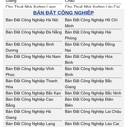
Giang
Châu
Cho Thuê Nhà Xưởng Lạng
Cho Thuê Nhà Xưởng Lào Cai
BÁN ĐẤT CÔNG NGHIỆP
Sơn
Cho Thuê Nhà Xưởng Nam
Cho Thuê Nhà Xưởng Phú Thọ
Bán Đất Công Nghiệp Hà Nội
Bán Đất Công Nghiệp Hồ Chí
Định
Minh
Cho Thuê Nhà Xưởng Sơn La
Cho Thuê Nhà Xưởng Thái
Bán Đất Công Nghiệp Đà Nẵng
Bán Đất Công Nghiệp Hải
Bình
Phòng
Cho Thuê Nhà Xưởng Thái
Cho Thuê Nhà Xưởng Tuyên
Bán Đất Công Nghiệp Bình
Bán Đất Công Nghiệp Đồng
Nguyên
Quang
Dương
Nai
Cho Thuê Nhà Xưởng Yên Bái
Cho Thuê Nhà Xưởng Thừa T.
Bán Đất Công Nghiệp Hà Nam
Bán Đất Công Nghiệp Hòa
Huế
Bình
Cho Thuê Nhà Xưởng Khánh
Cho Thuê Nhà Xưởng Lâm
Bán Đất Công Nghiệp Vĩnh
Bán Đất Công Nghiệp Ninh
Hoà
Đồng
Phúc
Bình
Cho Thuê Nhà Xưởng Bình
Cho Thuê Nhà Xưởng Bình
Bán Đất Công Nghiệp Thanh
Bán Đất Công Nghiệp Bắc
Định
Thuận
Hóa
Giang
Cho Thuê Nhà Xưởng Đăk
Cho Thuê Nhà Xưởng ĐắkLắk
Bán Đất Công Nghiệp Bắc Kạn
Bán Đất Công Nghiệp Bắc Ninh
Nông
Bán Đất Công Nghiệp Cao
Bán Đất Công Nghiệp Điện
Cho Thuê Nhà Xưởng Gia Lai
Cho Thuê Nhà Xưởng Hà Tĩnh
Bằng
Biên
Cho Thuê Nhà Xưởng Kon
Cho Thuê Nhà Xưởng Nghệ An
Bán Đất Công Nghiệp Hà
Bán Đất Công Nghiệp Lai Châu
Tum
Giang
Cho Thuê Nhà Xưởng Ninh
Cho Thuê Nhà Xưởng Phú Yên
Bán Đất Công Nghiệp Lạng
Bán Đất Công Nghiệp Lào Cai