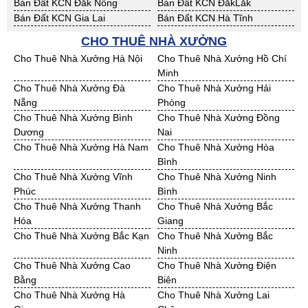
Bán Đất KCN Đăk Nông
Bán Đất KCN ĐắkLắk
Bán Đất KCN Gia Lai
Bán Đất KCN Hà Tĩnh
Bán Đất KCN Kon Tum
Bán Đất KCN Nghệ An
CHO THUÊ NHÀ XƯỞNG
Bán Đất KCN Ninh Thuận
Bán Đất KCN Phú Yên
Cho Thuê Nhà Xưởng Hà Nội
Cho Thuê Nhà Xưởng Hồ Chí
Bán Đất KCN Quảng Bình
Bán Đất KCN Quảng Nam
Minh
Bán Đất KCN Quảng Ngãi
Bán Đất KCN Bà Rịa - VT
Cho Thuê Nhà Xưởng Đà
Cho Thuê Nhà Xưởng Hải
Bán Đất KCN Cần Thơ
Bán Đất KCN An Giang
Nẵng
Phòng
Bán Đất KCN Bạc Liêu
Bán Đất KCN Bến Tre
Cho Thuê Nhà Xưởng Bình
Cho Thuê Nhà Xưởng Đồng
Bán Đất KCN Bình Phước
Bán Đất KCN Cà Mau
Dương
Nai
Bán Đất KCN Đồng Tháp
Bán Đất KCN Hậu Giang
Cho Thuê Nhà Xưởng Hà Nam
Cho Thuê Nhà Xưởng Hòa
Bán Đất KCN Kiên Giang
Bán Đất KCN Long An
Bình
Bán Đất KCN Sóc Trăng
Bán Đất KCN Tây Ninh
Cho Thuê Nhà Xưởng Vĩnh
Cho Thuê Nhà Xưởng Ninh
Bán Đất KCN Tiền Giang
Bán Đất KCN Trà Vinh
Phúc
Bình
Bán Đất KCN Vĩnh Long
Bán Đất KCN Hải Dương
Cho Thuê Nhà Xưởng Thanh
Cho Thuê Nhà Xưởng Bắc
Bán Đất KCN Hưng Yên
Bán Đất KCN Quảng Ninh
Hóa
Giang
Cho Thuê Nhà Xưởng Bắc Kạn
Cho Thuê Nhà Xưởng Bắc
Ninh
Cho Thuê Nhà Xưởng Cao
Cho Thuê Nhà Xưởng Điện
Bằng
Biên
Cho Thuê Nhà Xưởng Hà
Cho Thuê Nhà Xưởng Lai