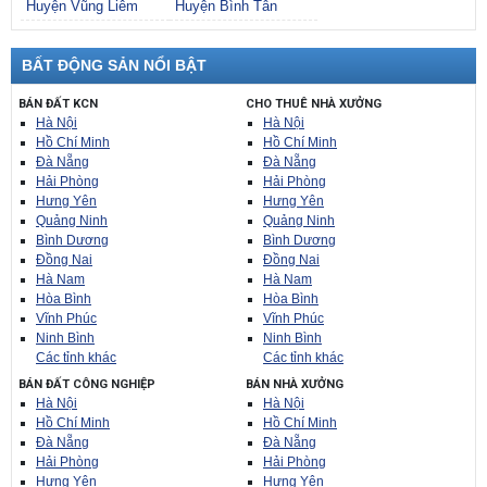
Huyện Vũng Liêm
Huyện Bình Tân
BẤT ĐỘNG SẢN NỔI BẬT
BÁN ĐẤT KCN
CHO THUÊ NHÀ XƯỞNG
Hà Nội
Hà Nội
Hồ Chí Minh
Hồ Chí Minh
Đà Nẵng
Đà Nẵng
Hải Phòng
Hải Phòng
Hưng Yên
Hưng Yên
Quảng Ninh
Quảng Ninh
Bình Dương
Bình Dương
Đồng Nai
Đồng Nai
Hà Nam
Hà Nam
Hòa Bình
Hòa Bình
Vĩnh Phúc
Vĩnh Phúc
Ninh Bình
Ninh Bình
Các tỉnh khác
Các tỉnh khác
BÁN ĐẤT CÔNG NGHIỆP
BÁN NHÀ XƯỞNG
Hà Nội
Hà Nội
Hồ Chí Minh
Hồ Chí Minh
Đà Nẵng
Đà Nẵng
Hải Phòng
Hải Phòng
Hưng Yên
Hưng Yên