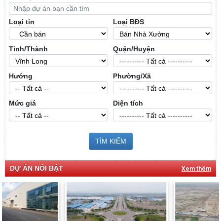
Loại tin
Loại BĐS
Tỉnh/Thành
Quận/Huyện
Hướng
Phường/Xã
Mức giá
Diện tích
TÌM KIẾM
DỰ ÁN NỔI BẬT
Xem thêm