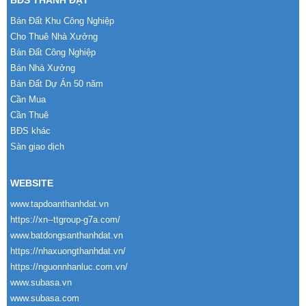
BĐS THÀNH ĐẠT
Bán Đất Khu Công Nghiệp
Cho Thuê Nhà Xưởng
Bán Đất Công Nghiệp
Bán Nhà Xưởng
Bán Đất Dự Án 50 năm
Cần Mua
Cần Thuê
BĐS khác
Sàn giao dịch
WEBSITE
www.tapdoanthanhdat.vn
https://xn--ttgroup-g7a.com/
www.batdongsanthanhdat.vn
https://nhaxuongthanhdat.vn/
https://nguonnhanluc.com.vn/
www.subasa.vn
www.subasa.com