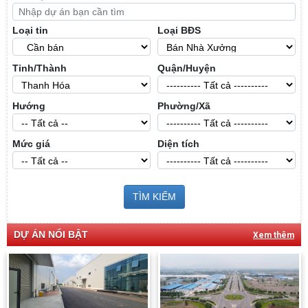
Loại tin
Loại BĐS
Tỉnh/Thành
Quận/Huyện
Hướng
Phường/Xã
Mức giá
Diện tích
TÌM KIẾM
DỰ ÁN NỔI BẬT
Xem thêm