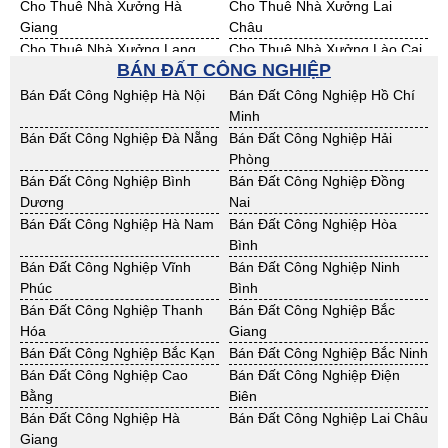
Cho Thuê Nhà Xưởng Hà
Cho Thuê Nhà Xưởng Lai
Giang
Châu
Cho Thuê Nhà Xưởng Lạng
Cho Thuê Nhà Xưởng Lào Cai
BÁN ĐẤT CÔNG NGHIỆP
Sơn
Cho Thuê Nhà Xưởng Nam
Cho Thuê Nhà Xưởng Phú Thọ
Bán Đất Công Nghiệp Hà Nội
Bán Đất Công Nghiệp Hồ Chí
Định
Minh
Cho Thuê Nhà Xưởng Sơn La
Cho Thuê Nhà Xưởng Thái
Bán Đất Công Nghiệp Đà Nẵng
Bán Đất Công Nghiệp Hải
Bình
Phòng
Cho Thuê Nhà Xưởng Thái
Cho Thuê Nhà Xưởng Tuyên
Bán Đất Công Nghiệp Bình
Bán Đất Công Nghiệp Đồng
Nguyên
Quang
Dương
Nai
Cho Thuê Nhà Xưởng Yên Bái
Cho Thuê Nhà Xưởng Thừa T.
Bán Đất Công Nghiệp Hà Nam
Bán Đất Công Nghiệp Hòa
Huế
Bình
Cho Thuê Nhà Xưởng Khánh
Cho Thuê Nhà Xưởng Lâm
Bán Đất Công Nghiệp Vĩnh
Bán Đất Công Nghiệp Ninh
Hoà
Đồng
Phúc
Bình
Cho Thuê Nhà Xưởng Bình
Cho Thuê Nhà Xưởng Bình
Bán Đất Công Nghiệp Thanh
Bán Đất Công Nghiệp Bắc
Định
Thuận
Hóa
Giang
Cho Thuê Nhà Xưởng Đăk
Cho Thuê Nhà Xưởng ĐắkLắk
Bán Đất Công Nghiệp Bắc Kạn
Bán Đất Công Nghiệp Bắc Ninh
Nông
Bán Đất Công Nghiệp Cao
Bán Đất Công Nghiệp Điện
Cho Thuê Nhà Xưởng Gia Lai
Cho Thuê Nhà Xưởng Hà Tĩnh
Bằng
Biên
Cho Thuê Nhà Xưởng Kon
Cho Thuê Nhà Xưởng Nghệ An
Bán Đất Công Nghiệp Hà
Bán Đất Công Nghiệp Lai Châu
Tum
Giang