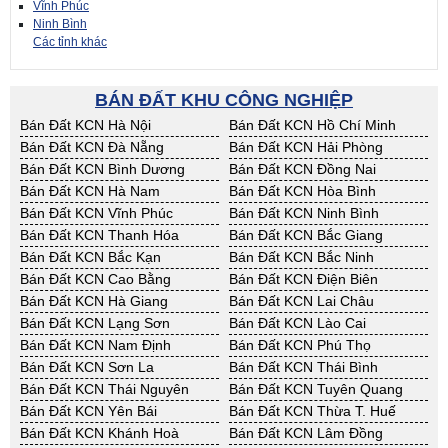
Vĩnh Phúc
Ninh Bình
Các tỉnh khác
BÁN ĐẤT KHU CÔNG NGHIỆP
Bán Đất KCN Hà Nội
Bán Đất KCN Hồ Chí Minh
Bán Đất KCN Đà Nẵng
Bán Đất KCN Hải Phòng
Bán Đất KCN Bình Dương
Bán Đất KCN Đồng Nai
Bán Đất KCN Hà Nam
Bán Đất KCN Hòa Bình
Bán Đất KCN Vĩnh Phúc
Bán Đất KCN Ninh Bình
Bán Đất KCN Thanh Hóa
Bán Đất KCN Bắc Giang
Bán Đất KCN Bắc Kạn
Bán Đất KCN Bắc Ninh
Bán Đất KCN Cao Bằng
Bán Đất KCN Điện Biên
Bán Đất KCN Hà Giang
Bán Đất KCN Lai Châu
Bán Đất KCN Lạng Sơn
Bán Đất KCN Lào Cai
Bán Đất KCN Nam Định
Bán Đất KCN Phú Thọ
Bán Đất KCN Sơn La
Bán Đất KCN Thái Bình
Bán Đất KCN Thái Nguyên
Bán Đất KCN Tuyên Quang
Bán Đất KCN Yên Bái
Bán Đất KCN Thừa T. Huế
Bán Đất KCN Khánh Hoà
Bán Đất KCN Lâm Đồng