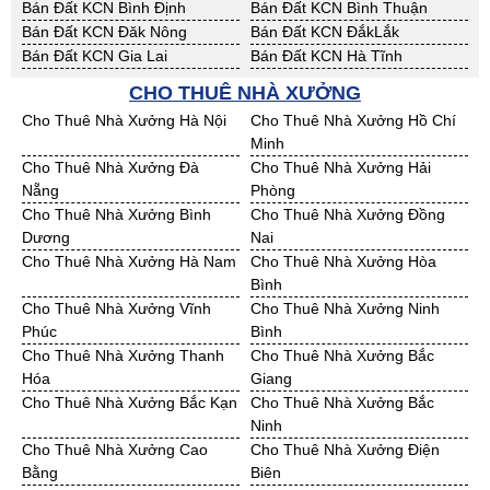
Bán Đất KCN Bình Định
Bán Đất KCN Bình Thuận
Bán Đất KCN Đăk Nông
Bán Đất KCN ĐắkLắk
Bán Đất KCN Gia Lai
Bán Đất KCN Hà Tĩnh
Bán Đất KCN Kon Tum
Bán Đất KCN Nghệ An
CHO THUÊ NHÀ XƯỞNG
Bán Đất KCN Ninh Thuận
Bán Đất KCN Phú Yên
Cho Thuê Nhà Xưởng Hà Nội
Cho Thuê Nhà Xưởng Hồ Chí
Bán Đất KCN Quảng Bình
Bán Đất KCN Quảng Nam
Minh
Bán Đất KCN Quảng Ngãi
Bán Đất KCN Bà Rịa - VT
Cho Thuê Nhà Xưởng Đà
Cho Thuê Nhà Xưởng Hải
Bán Đất KCN Cần Thơ
Bán Đất KCN An Giang
Nẵng
Phòng
Bán Đất KCN Bạc Liêu
Bán Đất KCN Bến Tre
Cho Thuê Nhà Xưởng Bình
Cho Thuê Nhà Xưởng Đồng
Bán Đất KCN Bình Phước
Bán Đất KCN Cà Mau
Dương
Nai
Bán Đất KCN Đồng Tháp
Bán Đất KCN Hậu Giang
Cho Thuê Nhà Xưởng Hà Nam
Cho Thuê Nhà Xưởng Hòa
Bán Đất KCN Kiên Giang
Bán Đất KCN Long An
Bình
Bán Đất KCN Sóc Trăng
Bán Đất KCN Tây Ninh
Cho Thuê Nhà Xưởng Vĩnh
Cho Thuê Nhà Xưởng Ninh
Bán Đất KCN Tiền Giang
Bán Đất KCN Trà Vinh
Phúc
Bình
Bán Đất KCN Vĩnh Long
Bán Đất KCN Hải Dương
Cho Thuê Nhà Xưởng Thanh
Cho Thuê Nhà Xưởng Bắc
Bán Đất KCN Hưng Yên
Bán Đất KCN Quảng Ninh
Hóa
Giang
Cho Thuê Nhà Xưởng Bắc Kạn
Cho Thuê Nhà Xưởng Bắc
Ninh
Cho Thuê Nhà Xưởng Cao
Cho Thuê Nhà Xưởng Điện
Bằng
Biên