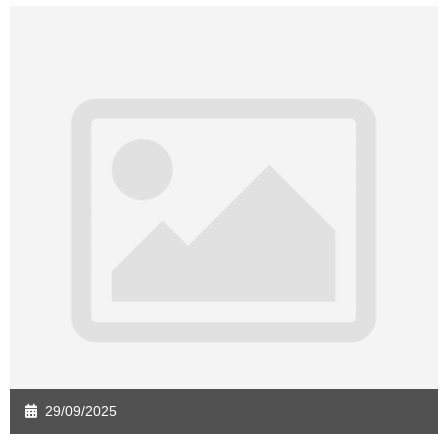
Sàn giao dịch Quảng Ngãi
Sàn giao dịch Bà Rịa - VT
Sàn giao dịch Cần Thơ
Sàn giao dịch An Giang
Sàn giao dịch Bạc Liêu
Sàn giao dịch Bến Tre
Sàn giao dịch Bình Phước
Sàn giao dịch Cà Mau
Sàn giao dịch Đồng Tháp
Sàn giao dịch Hậu Giang
Sàn giao dịch Kiên Giang
Sàn giao dịch Long An
Sàn giao dịch Sóc Trăng
Sàn giao dịch Tây Ninh
Sàn giao dịch Tiền Giang
Sàn giao dịch Trà Vinh
Sàn giao dịch Vĩnh Long
Sàn giao dịch Hải Dương
Sàn giao dịch Hưng Yên
Sàn giao dịch Quảng Ninh
29/09/2025