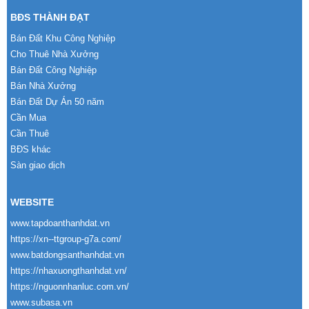
BĐS THÀNH ĐẠT
Bán Đất Khu Công Nghiệp
Cho Thuê Nhà Xưởng
Bán Đất Công Nghiệp
Bán Nhà Xưởng
Bán Đất Dự Án 50 năm
Cần Mua
Cần Thuê
BĐS khác
Sàn giao dịch
WEBSITE
www.tapdoanthanhdat.vn
https://xn--ttgroup-g7a.com/
www.batdongsanthanhdat.vn
https://nhaxuongthanhdat.vn/
https://nguonnhanluc.com.vn/
www.subasa.vn