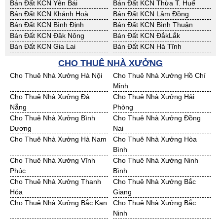
Bán Đất KCN Yên Bái
Bán Đất KCN Thừa T. Huế
Bán Đất KCN Khánh Hoà
Bán Đất KCN Lâm Đồng
Bán Đất KCN Bình Định
Bán Đất KCN Bình Thuận
Bán Đất KCN Đăk Nông
Bán Đất KCN ĐắkLắk
Bán Đất KCN Gia Lai
Bán Đất KCN Hà Tĩnh
Bán Đất KCN Kon Tum
Bán Đất KCN Nghệ An
CHO THUÊ NHÀ XƯỞNG
Bán Đất KCN Ninh Thuận
Bán Đất KCN Phú Yên
Cho Thuê Nhà Xưởng Hà Nội
Cho Thuê Nhà Xưởng Hồ Chí
Bán Đất KCN Quảng Bình
Bán Đất KCN Quảng Nam
Minh
Bán Đất KCN Quảng Ngãi
Bán Đất KCN Bà Rịa - VT
Cho Thuê Nhà Xưởng Đà
Cho Thuê Nhà Xưởng Hải
Bán Đất KCN Cần Thơ
Bán Đất KCN An Giang
Nẵng
Phòng
Bán Đất KCN Bạc Liêu
Bán Đất KCN Bến Tre
Cho Thuê Nhà Xưởng Bình
Cho Thuê Nhà Xưởng Đồng
Bán Đất KCN Bình Phước
Bán Đất KCN Cà Mau
Dương
Nai
Bán Đất KCN Đồng Tháp
Bán Đất KCN Hậu Giang
Cho Thuê Nhà Xưởng Hà Nam
Cho Thuê Nhà Xưởng Hòa
Bán Đất KCN Kiên Giang
Bán Đất KCN Long An
Bình
Bán Đất KCN Sóc Trăng
Bán Đất KCN Tây Ninh
Cho Thuê Nhà Xưởng Vĩnh
Cho Thuê Nhà Xưởng Ninh
Bán Đất KCN Tiền Giang
Bán Đất KCN Trà Vinh
Phúc
Bình
Bán Đất KCN Vĩnh Long
Bán Đất KCN Hải Dương
Cho Thuê Nhà Xưởng Thanh
Cho Thuê Nhà Xưởng Bắc
Bán Đất KCN Hưng Yên
Bán Đất KCN Quảng Ninh
Hóa
Giang
Cho Thuê Nhà Xưởng Bắc Kạn
Cho Thuê Nhà Xưởng Bắc
Ninh