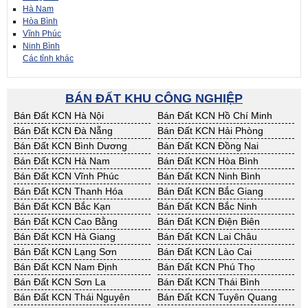
Hà Nam
Hòa Bình
Vĩnh Phúc
Ninh Bình
Các tỉnh khác
BÁN ĐẤT KHU CÔNG NGHIỆP
Bán Đất KCN Hà Nội
Bán Đất KCN Hồ Chí Minh
Bán Đất KCN Đà Nẵng
Bán Đất KCN Hải Phòng
Bán Đất KCN Bình Dương
Bán Đất KCN Đồng Nai
Bán Đất KCN Hà Nam
Bán Đất KCN Hòa Bình
Bán Đất KCN Vĩnh Phúc
Bán Đất KCN Ninh Bình
Bán Đất KCN Thanh Hóa
Bán Đất KCN Bắc Giang
Bán Đất KCN Bắc Kạn
Bán Đất KCN Bắc Ninh
Bán Đất KCN Cao Bằng
Bán Đất KCN Điện Biên
Bán Đất KCN Hà Giang
Bán Đất KCN Lai Châu
Bán Đất KCN Lạng Sơn
Bán Đất KCN Lào Cai
Bán Đất KCN Nam Định
Bán Đất KCN Phú Thọ
Bán Đất KCN Sơn La
Bán Đất KCN Thái Bình
Bán Đất KCN Thái Nguyên
Bán Đất KCN Tuyên Quang