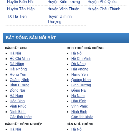
Huyện Kiên Hải
Huyện Kiên Lương
Huyện Phú Quốc
Huyện Tân Hiệp
Huyện Vĩnh Thuận
Huyện Châu Thành
TX Hà Tiên
Huyện U minh
Thượng
BẤT ĐỘNG SẢN NỔI BẬT
BÁN ĐẤT KCN
CHO THUÊ NHÀ XƯỞNG
Hà Nội
Hà Nội
Hồ Chí Minh
Hồ Chí Minh
Đà Nẵng
Đà Nẵng
Hải Phòng
Hải Phòng
Hưng Yên
Hưng Yên
Quảng Ninh
Quảng Ninh
Bình Dương
Bình Dương
Đồng Nai
Đồng Nai
Hà Nam
Hà Nam
Hòa Bình
Hòa Bình
Vĩnh Phúc
Vĩnh Phúc
Ninh Bình
Ninh Bình
Các tỉnh khác
Các tỉnh khác
BÁN ĐẤT CÔNG NGHIỆP
BÁN NHÀ XƯỞNG
Hà Nội
Hà Nội