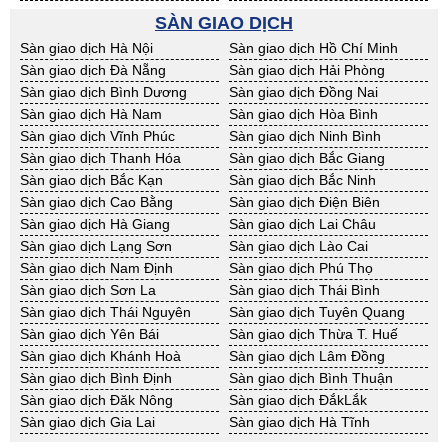
BĐS khác Kon Tum
BĐS khác Nghệ An
SÀN GIAO DỊCH
BĐS khác Ninh Thuận
BĐS khác Phú Yên
Sàn giao dịch Hà Nội
Sàn giao dịch Hồ Chí Minh
BĐS khác Quảng Bình
BĐS khác Quảng Nam
Sàn giao dịch Đà Nẵng
Sàn giao dịch Hải Phòng
BĐS khác Quảng Ngãi
BĐS khác Bà Rịa - VT
Sàn giao dịch Bình Dương
Sàn giao dịch Đồng Nai
BĐS khác Cần Thơ
BĐS khác An Giang
Sàn giao dịch Hà Nam
Sàn giao dịch Hòa Bình
BĐS khác Bạc Liêu
BĐS khác Bến Tre
Sàn giao dịch Vĩnh Phúc
Sàn giao dịch Ninh Bình
BĐS khác Bình Phước
BĐS khác Cà Mau
Sàn giao dịch Thanh Hóa
Sàn giao dịch Bắc Giang
BĐS khác Đồng Tháp
BĐS khác Hậu Giang
Sàn giao dịch Bắc Kạn
Sàn giao dịch Bắc Ninh
BĐS khác Kiên Giang
BĐS khác Long An
Sàn giao dịch Cao Bằng
Sàn giao dịch Điện Biên
BĐS khác Sóc Trăng
BĐS khác Tây Ninh
Sàn giao dịch Hà Giang
Sàn giao dịch Lai Châu
BĐS khác Tiền Giang
BĐS khác Trà Vinh
Sàn giao dịch Lạng Sơn
Sàn giao dịch Lào Cai
BĐS khác Vĩnh Long
BĐS khác Hải Dương
Sàn giao dịch Nam Định
Sàn giao dịch Phú Thọ
BĐS khác Hưng Yên
BĐS khác Quảng Ninh
Sàn giao dịch Sơn La
Sàn giao dịch Thái Bình
Sàn giao dịch Thái Nguyên
Sàn giao dịch Tuyên Quang
Sàn giao dịch Yên Bái
Sàn giao dịch Thừa T. Huế
Sàn giao dịch Khánh Hoà
Sàn giao dịch Lâm Đồng
Sàn giao dịch Bình Định
Sàn giao dịch Bình Thuận
Sàn giao dịch Đăk Nông
Sàn giao dịch ĐắkLắk
Sàn giao dịch Gia Lai
Sàn giao dịch Hà Tĩnh
Sàn giao dịch Kon Tum
Sàn giao dịch Nghệ An