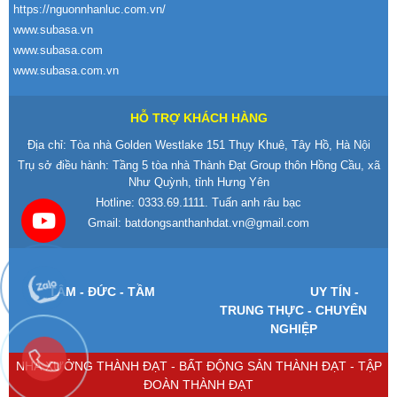
https://nguonnhanluc.com.vn/
www.subasa.vn
www.subasa.com
www.subasa.com.vn
HỖ TRỢ KHÁCH HÀNG
Địa chỉ: Tòa nhà Golden Westlake 151 Thụy Khuê, Tây Hồ, Hà Nội
Trụ sở điều hành: Tầng 5 tòa nhà Thành Đạt Group thôn Hồng Cầu, xã
Như Quỳnh, tỉnh Hưng Yên
Hotline:
0333.69.1111
. Tuấn anh râu bạc
Gmail:
batdongsanthanhdat.vn@gmail.com
T
ÂM -
Đ
ỨC - TẦM
UY T
ÍN -
TRUNG TH
ỰC - CHUY
ÊN
NGHI
ỆP
NHÀ XƯỞNG THÀNH ĐẠT - BẤT ĐỘNG SẢN THÀNH ĐẠT - TẬP
ĐOÀN THÀNH ĐẠT