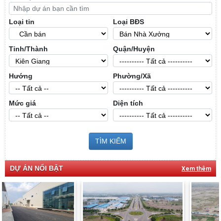
Loại tin
Loại BĐS
Tỉnh/Thành
Quận/Huyện
Hướng
Phường/Xã
Mức giá
Diện tích
TÌM KIẾM
DỰ ÁN NỔI BẬT
Xem thêm