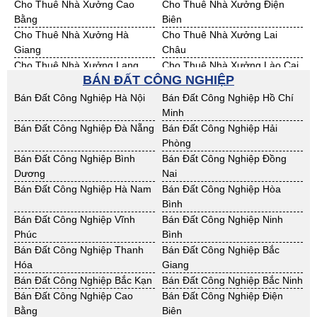
Cho Thuê Nhà Xưởng Cao
Cho Thuê Nhà Xưởng Điện
Bằng
Biên
Cho Thuê Nhà Xưởng Hà
Cho Thuê Nhà Xưởng Lai
Giang
Châu
Cho Thuê Nhà Xưởng Lạng
Cho Thuê Nhà Xưởng Lào Cai
BÁN ĐẤT CÔNG NGHIỆP
Sơn
Cho Thuê Nhà Xưởng Nam
Cho Thuê Nhà Xưởng Phú Thọ
Bán Đất Công Nghiệp Hà Nội
Bán Đất Công Nghiệp Hồ Chí
Định
Minh
Cho Thuê Nhà Xưởng Sơn La
Cho Thuê Nhà Xưởng Thái
Bán Đất Công Nghiệp Đà Nẵng
Bán Đất Công Nghiệp Hải
Bình
Phòng
Cho Thuê Nhà Xưởng Thái
Cho Thuê Nhà Xưởng Tuyên
Bán Đất Công Nghiệp Bình
Bán Đất Công Nghiệp Đồng
Nguyên
Quang
Dương
Nai
Cho Thuê Nhà Xưởng Yên Bái
Cho Thuê Nhà Xưởng Thừa T.
Bán Đất Công Nghiệp Hà Nam
Bán Đất Công Nghiệp Hòa
Huế
Bình
Cho Thuê Nhà Xưởng Khánh
Cho Thuê Nhà Xưởng Lâm
Bán Đất Công Nghiệp Vĩnh
Bán Đất Công Nghiệp Ninh
Hoà
Đồng
Phúc
Bình
Cho Thuê Nhà Xưởng Bình
Cho Thuê Nhà Xưởng Bình
Bán Đất Công Nghiệp Thanh
Bán Đất Công Nghiệp Bắc
Định
Thuận
Hóa
Giang
Cho Thuê Nhà Xưởng Đăk
Cho Thuê Nhà Xưởng ĐắkLắk
Bán Đất Công Nghiệp Bắc Kạn
Bán Đất Công Nghiệp Bắc Ninh
Nông
Bán Đất Công Nghiệp Cao
Bán Đất Công Nghiệp Điện
Cho Thuê Nhà Xưởng Gia Lai
Cho Thuê Nhà Xưởng Hà Tĩnh
Bằng
Biên