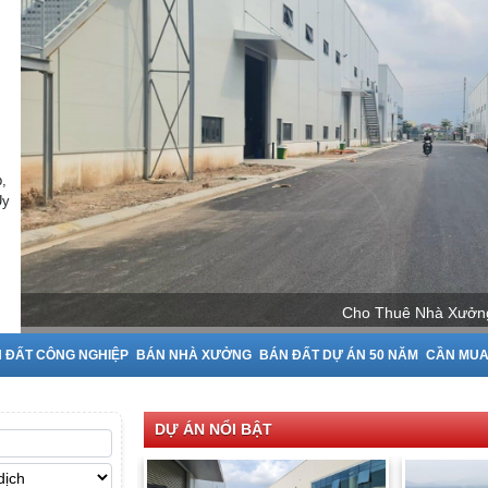
,
Uy
Cho Thuê Nhà Xưởng 
 ĐẤT CÔNG NGHIỆP
BÁN NHÀ XƯỞNG
BÁN ĐẤT DỰ ÁN 50 NĂM
CẦN MU
DỰ ÁN NỔI BẬT