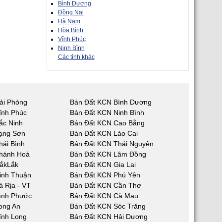
Bình Dương
Đồng Nai
Hà Nam
Hòa Bình
Vĩnh Phúc
Ninh Bình
Các tỉnh khác
ải Phòng
Bán Đất KCN Bình Dương
ĩnh Phúc
Bán Đất KCN Ninh Bình
ắc Ninh
Bán Đất KCN Cao Bằng
ạng Sơn
Bán Đất KCN Lào Cai
hái Bình
Bán Đất KCN Thái Nguyên
hánh Hoà
Bán Đất KCN Lâm Đồng
ắkLắk
Bán Đất KCN Gia Lai
inh Thuận
Bán Đất KCN Phú Yên
 Rịa - VT
Bán Đất KCN Cần Thơ
ình Phước
Bán Đất KCN Cà Mau
ong An
Bán Đất KCN Sóc Trăng
ĩnh Long
Bán Đất KCN Hải Dương