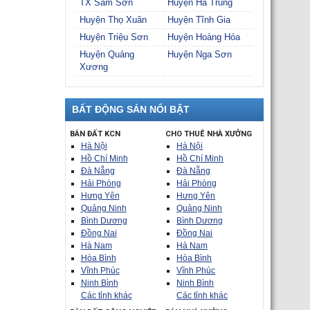
TX Sầm Sơn
Huyện Hà Trung
Huyện Thọ Xuân
Huyện Tĩnh Gia
Huyện Triệu Sơn
Huyện Hoàng Hóa
Huyện Quảng
Huyện Nga Sơn
Xương
BẤT ĐỘNG SẢN NỔI BẬT
BÁN ĐẤT KCN
CHO THUÊ NHÀ XƯỞNG
Hà Nội
Hà Nội
Hồ Chí Minh
Hồ Chí Minh
Đà Nẵng
Đà Nẵng
Hải Phòng
Hải Phòng
Hưng Yên
Hưng Yên
Quảng Ninh
Quảng Ninh
Bình Dương
Bình Dương
Đồng Nai
Đồng Nai
Hà Nam
Hà Nam
Hòa Bình
Hòa Bình
Vĩnh Phúc
Vĩnh Phúc
Ninh Bình
Ninh Bình
Các tỉnh khác
Các tỉnh khác