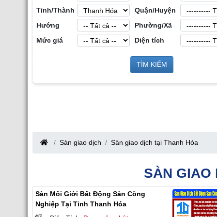
Tỉnh/Thành
Quận/Huyện
Hướng
Phường/Xã
Mức giá
Diện tích
Cho Thuê Nhà Xưở
g Sản Công
TÌM KIẾM
Cho Thuê Nhà Xưởng tại Hưng Yên
iang
Sàn giao dịch
Sàn giao dịch tại Thanh Hóa
SÀN GIAO 
Sàn Môi Giới Bất Động Sản Công
Nghiệp Tại Tỉnh Thanh Hóa