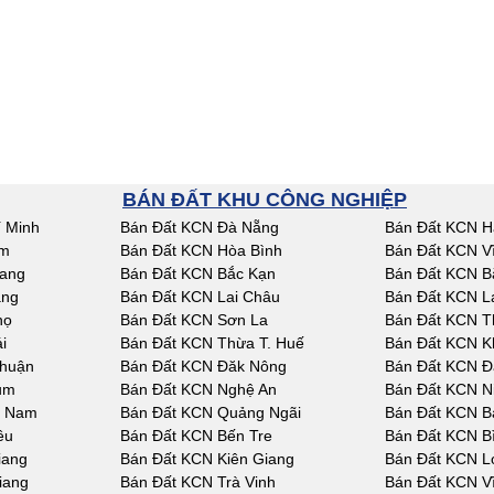
BÁN ĐẤT KHU CÔNG NGHIỆP
 Minh
Bán Đất KCN Đà Nẵng
Bán Đất KCN H
am
Bán Đất KCN Hòa Bình
Bán Đất KCN V
iang
Bán Đất KCN Bắc Kạn
Bán Đất KCN B
ang
Bán Đất KCN Lai Châu
Bán Đất KCN L
họ
Bán Đất KCN Sơn La
Bán Đất KCN T
i
Bán Đất KCN Thừa T. Huế
Bán Đất KCN K
Thuận
Bán Đất KCN Đăk Nông
Bán Đất KCN Đ
um
Bán Đất KCN Nghệ An
Bán Đất KCN N
g Nam
Bán Đất KCN Quảng Ngãi
Bán Đất KCN Bà
êu
Bán Đất KCN Bến Tre
Bán Đất KCN B
iang
Bán Đất KCN Kiên Giang
Bán Đất KCN L
iang
Bán Đất KCN Trà Vinh
Bán Đất KCN V