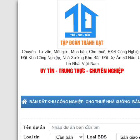
Chuyên: Tư vấn, Môi giới, Mua bán, Cho thuê, BĐS Công Nghiệp
Đất Khu Công Nghiệp, Nhà Xưởng Kho Bãi, Đất Dự Án 50 Năm 
Tín Nhất Việt Nam
UY TÍN - TRUNG THỰC - CHUYÊN NGHIỆP
uê Nhà Xưởng tại Bắc Ninh
BÁN ĐẤT KHU CÔNG NGHIỆP
CHO THUÊ NHÀ XƯỞNG
BÁN
Tên dự án
Loại tin
Loại BĐS