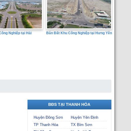
Công Nghiệp tại Hưng Yên
Bán đất 
Dịch Vụ 
Huyện Ân
SÀN GIAO DỊCH BẤT ĐỘNG SẢN
THÀNH ĐẠT
BĐS TẠI THANH HÓA
Huyện Đông Sơn
Huyện Yên Định
TP Thanh Hóa
TX Bỉm Sơn