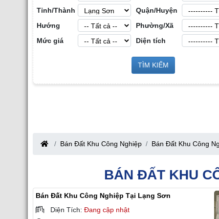
Tỉnh/Thành
Quận/Huyện
Hướng
Phường/Xã
Mức giá
Diện tích
Cho Thuê Nhà X
ộng Sản Công
TÌM KIẾM
Cho Thuê Nhà Xưởng tại Hưng Yên
Giang
Bán Đất Khu Công Nghiệp
Bán Đất Khu Công Ng
BÁN ĐẤT KHU C
Bán Đất Khu Công Nghiệp Tại Lạng Sơn
Diện Tích:
Đang cập nhật