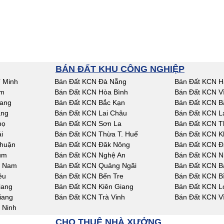
BÁN ĐẤT KHU CÔNG NGHIỆP
 Minh
Bán Đất KCN Đà Nẵng
Bán Đất KCN H
am
Bán Đất KCN Hòa Bình
Bán Đất KCN V
iang
Bán Đất KCN Bắc Kạn
Bán Đất KCN B
ang
Bán Đất KCN Lai Châu
Bán Đất KCN L
họ
Bán Đất KCN Sơn La
Bán Đất KCN T
i
Bán Đất KCN Thừa T. Huế
Bán Đất KCN K
Thuận
Bán Đất KCN Đăk Nông
Bán Đất KCN Đ
um
Bán Đất KCN Nghệ An
Bán Đất KCN N
g Nam
Bán Đất KCN Quảng Ngãi
Bán Đất KCN Bà
êu
Bán Đất KCN Bến Tre
Bán Đất KCN B
iang
Bán Đất KCN Kiên Giang
Bán Đất KCN L
iang
Bán Đất KCN Trà Vinh
Bán Đất KCN V
 Ninh
CHO THUÊ NHÀ XƯỞNG