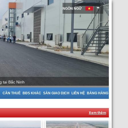
NGÔN NGỮ
g tại Bắc Giang
A
CẦN THUÊ
BĐS KHÁC
SÀN GIAO DỊCH
LIÊN HỆ
BẢNG HÀNG
Xem thêm