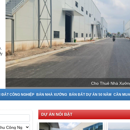
,
Uy
Cho Thuê Nhà Xưởn
 ĐẤT CÔNG NGHIỆP
BÁN NHÀ XƯỞNG
BÁN ĐẤT DỰ ÁN 50 NĂM
CẦN MU
DỰ ÁN NỔI BẬT