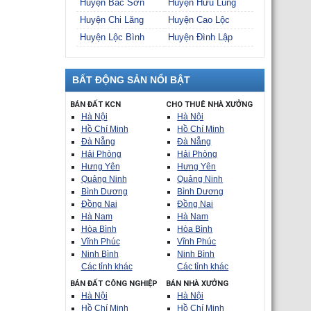
Huyện Bắc Sơn
Huyện Hữu Lũng
Huyện Chi Lăng
Huyện Cao Lộc
Huyện Lộc Bình
Huyện Đình Lập
BẤT ĐỘNG SẢN NỔI BẬT
BÁN ĐẤT KCN
CHO THUÊ NHÀ XƯỞNG
Hà Nội
Hà Nội
Hồ Chí Minh
Hồ Chí Minh
Đà Nẵng
Đà Nẵng
Hải Phòng
Hải Phòng
Hưng Yên
Hưng Yên
Quảng Ninh
Quảng Ninh
Bình Dương
Bình Dương
Đồng Nai
Đồng Nai
Hà Nam
Hà Nam
Hòa Bình
Hòa Bình
Vĩnh Phúc
Vĩnh Phúc
Ninh Bình
Ninh Bình
Các tỉnh khác
Các tỉnh khác
BÁN ĐẤT CÔNG NGHIỆP
BÁN NHÀ XƯỞNG
Hà Nội
Hà Nội
Hồ Chí Minh
Hồ Chí Minh