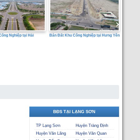
u Công Nghiệp tại Hưng Yên
Bán đấ
Dịch V
Huyện 
SÀN GIAO DỊCH BẤT ĐỘNG SẢN
THÀNH ĐẠT
BĐS TẠI LẠNG SƠN
TP Lạng Sơn
Huyện Tràng Định
Huyện Văn Lãng
Huyện Văn Quan