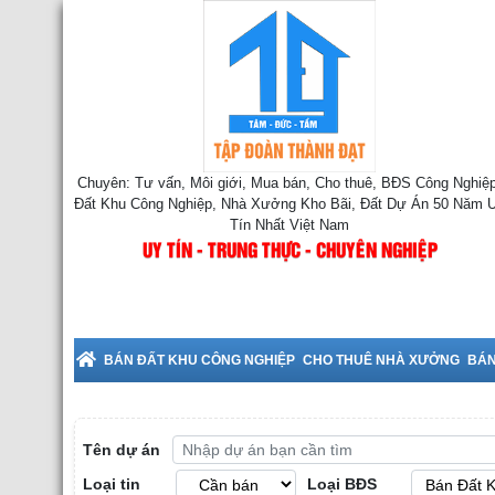
Chuyên: Tư vấn, Môi giới, Mua bán, Cho thuê, BĐS Công Nghiệp
Đất Khu Công Nghiệp, Nhà Xưởng Kho Bãi, Đất Dự Án 50 Năm 
Tín Nhất Việt Nam
UY TÍN - TRUNG THỰC - CHUYÊN NGHIỆP
Thuê Nhà Xưởng tại Bắc Ninh
BÁN ĐẤT KHU CÔNG NGHIỆP
CHO THUÊ NHÀ XƯỞNG
BÁN
Tên dự án
Loại tin
Loại BĐS