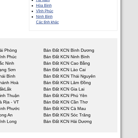
Hà Nam
Hòa Bình
Vĩnh Phúc
Ninh Bình
Các tỉnh khác
ải Phòng
Bán Đất KCN Bình Dương
ĩnh Phúc
Bán Đất KCN Ninh Bình
ắc Ninh
Bán Đất KCN Cao Bằng
ạng Sơn
Bán Đất KCN Lào Cai
hái Bình
Bán Đất KCN Thái Nguyên
hánh Hoà
Bán Đất KCN Lâm Đồng
ắkLắk
Bán Đất KCN Gia Lai
inh Thuận
Bán Đất KCN Phú Yên
 Rịa - VT
Bán Đất KCN Cần Thơ
ình Phước
Bán Đất KCN Cà Mau
ong An
Bán Đất KCN Sóc Trăng
ĩnh Long
Bán Đất KCN Hải Dương