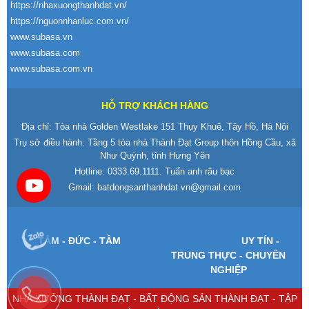
https://nhaxuongthanhdat.vn/
https://nguonnhanluc.com.vn/
www.subasa.vn
www.subasa.com
www.subasa.com.vn
HỖ TRỢ KHÁCH HÀNG
Địa chỉ: Tòa nhà Golden Westlake 151 Thụy Khuê, Tây Hồ, Hà Nội
Trụ sở điều hành: Tầng 5 tòa nhà Thành Đạt Group thôn Hồng Cầu, xã
Như Quỳnh, tỉnh Hưng Yên
Hotline:
0333.69.1111
. Tuấn anh râu bạc
Gmail:
batdongsanthanhdat.vn@gmail.com
T
ÂM -
Đ
ỨC - TẦM
UY T
ÍN -
TRUNG TH
ỰC - CHUY
ÊN
NGHI
ỆP
NHÀ XƯỞNG THÀNH ĐẠT - BẤT ĐỘNG SẢN THÀNH ĐẠT - TẬP