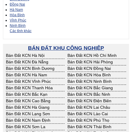
Đồng Nai
Hà Nam
Hòa Bình
Vĩnh Phúc
Ninh Bình
Các tỉnh khác
BÁN ĐẤT KHU CÔNG NGHIỆP
Bán Đất KCN Hà Nội
Bán Đất KCN Hồ Chí Minh
Bán Đất KCN Đà Nẵng
Bán Đất KCN Hải Phòng
Bán Đất KCN Bình Dương
Bán Đất KCN Đồng Nai
Bán Đất KCN Hà Nam
Bán Đất KCN Hòa Bình
Bán Đất KCN Vĩnh Phúc
Bán Đất KCN Ninh Bình
Bán Đất KCN Thanh Hóa
Bán Đất KCN Bắc Giang
Bán Đất KCN Bắc Kạn
Bán Đất KCN Bắc Ninh
Bán Đất KCN Cao Bằng
Bán Đất KCN Điện Biên
Bán Đất KCN Hà Giang
Bán Đất KCN Lai Châu
Bán Đất KCN Lạng Sơn
Bán Đất KCN Lào Cai
Bán Đất KCN Nam Định
Bán Đất KCN Phú Thọ
Bán Đất KCN Sơn La
Bán Đất KCN Thái Bình