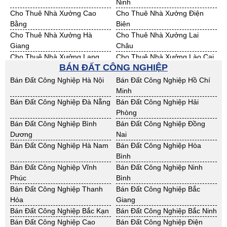
Ninh
Cho Thuê Nhà Xưởng Cao
Cho Thuê Nhà Xưởng Điện
Bằng
Biên
Cho Thuê Nhà Xưởng Hà
Cho Thuê Nhà Xưởng Lai
Giang
Châu
Cho Thuê Nhà Xưởng Lạng
Cho Thuê Nhà Xưởng Lào Cai
BÁN ĐẤT CÔNG NGHIỆP
Sơn
Cho Thuê Nhà Xưởng Nam
Cho Thuê Nhà Xưởng Phú Thọ
Bán Đất Công Nghiệp Hà Nội
Bán Đất Công Nghiệp Hồ Chí
Định
Minh
Cho Thuê Nhà Xưởng Sơn La
Cho Thuê Nhà Xưởng Thái
Bán Đất Công Nghiệp Đà Nẵng
Bán Đất Công Nghiệp Hải
Bình
Phòng
Cho Thuê Nhà Xưởng Thái
Cho Thuê Nhà Xưởng Tuyên
Bán Đất Công Nghiệp Bình
Bán Đất Công Nghiệp Đồng
Nguyên
Quang
Dương
Nai
Cho Thuê Nhà Xưởng Yên Bái
Cho Thuê Nhà Xưởng Thừa T.
Bán Đất Công Nghiệp Hà Nam
Bán Đất Công Nghiệp Hòa
Huế
Bình
Cho Thuê Nhà Xưởng Khánh
Cho Thuê Nhà Xưởng Lâm
Bán Đất Công Nghiệp Vĩnh
Bán Đất Công Nghiệp Ninh
Hoà
Đồng
Phúc
Bình
Cho Thuê Nhà Xưởng Bình
Cho Thuê Nhà Xưởng Bình
Bán Đất Công Nghiệp Thanh
Bán Đất Công Nghiệp Bắc
Định
Thuận
Hóa
Giang
Cho Thuê Nhà Xưởng Đăk
Cho Thuê Nhà Xưởng ĐắkLắk
Bán Đất Công Nghiệp Bắc Kạn
Bán Đất Công Nghiệp Bắc Ninh
Nông
Bán Đất Công Nghiệp Cao
Bán Đất Công Nghiệp Điện