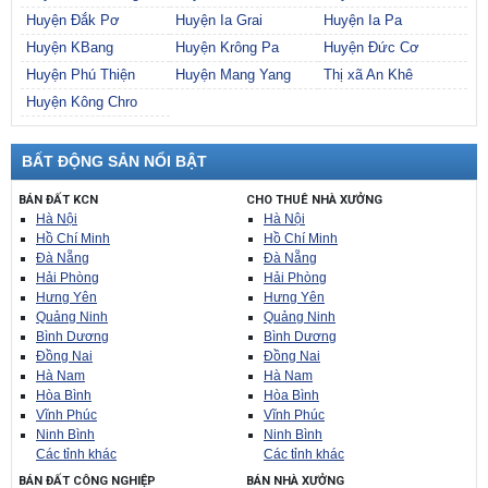
Huyện Đắk Pơ
Huyện Ia Grai
Huyện Ia Pa
Huyện KBang
Huyện Krông Pa
Huyện Đức Cơ
Huyện Phú Thiện
Huyện Mang Yang
Thị xã An Khê
Huyện Kông Chro
BẤT ĐỘNG SẢN NỔI BẬT
BÁN ĐẤT KCN
CHO THUÊ NHÀ XƯỞNG
Hà Nội
Hà Nội
Hồ Chí Minh
Hồ Chí Minh
Đà Nẵng
Đà Nẵng
Hải Phòng
Hải Phòng
Hưng Yên
Hưng Yên
Quảng Ninh
Quảng Ninh
Bình Dương
Bình Dương
Đồng Nai
Đồng Nai
Hà Nam
Hà Nam
Hòa Bình
Hòa Bình
Vĩnh Phúc
Vĩnh Phúc
Ninh Bình
Ninh Bình
Các tỉnh khác
Các tỉnh khác
BÁN ĐẤT CÔNG NGHIỆP
BÁN NHÀ XƯỞNG