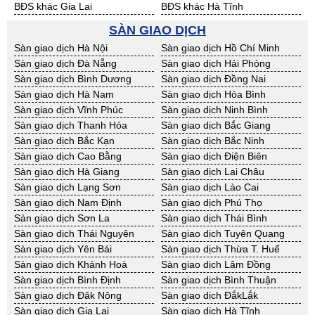
BĐS khác Gia Lai
BĐS khác Hà Tĩnh
BĐS khác Kon Tum
BĐS khác Nghệ An
SÀN GIAO DỊCH
BĐS khác Ninh Thuận
BĐS khác Phú Yên
Sàn giao dịch Hà Nội
Sàn giao dịch Hồ Chí Minh
BĐS khác Quảng Bình
BĐS khác Quảng Nam
Sàn giao dịch Đà Nẵng
Sàn giao dịch Hải Phòng
BĐS khác Quảng Ngãi
BĐS khác Bà Rịa - VT
Sàn giao dịch Bình Dương
Sàn giao dịch Đồng Nai
BĐS khác Cần Thơ
BĐS khác An Giang
Sàn giao dịch Hà Nam
Sàn giao dịch Hòa Bình
BĐS khác Bạc Liêu
BĐS khác Bến Tre
Sàn giao dịch Vĩnh Phúc
Sàn giao dịch Ninh Bình
BĐS khác Bình Phước
BĐS khác Cà Mau
Sàn giao dịch Thanh Hóa
Sàn giao dịch Bắc Giang
BĐS khác Đồng Tháp
BĐS khác Hậu Giang
Sàn giao dịch Bắc Kạn
Sàn giao dịch Bắc Ninh
BĐS khác Kiên Giang
BĐS khác Long An
Sàn giao dịch Cao Bằng
Sàn giao dịch Điện Biên
BĐS khác Sóc Trăng
BĐS khác Tây Ninh
Sàn giao dịch Hà Giang
Sàn giao dịch Lai Châu
BĐS khác Tiền Giang
BĐS khác Trà Vinh
Sàn giao dịch Lạng Sơn
Sàn giao dịch Lào Cai
BĐS khác Vĩnh Long
BĐS khác Hải Dương
Sàn giao dịch Nam Định
Sàn giao dịch Phú Thọ
BĐS khác Hưng Yên
BĐS khác Quảng Ninh
Sàn giao dịch Sơn La
Sàn giao dịch Thái Bình
Sàn giao dịch Thái Nguyên
Sàn giao dịch Tuyên Quang
Sàn giao dịch Yên Bái
Sàn giao dịch Thừa T. Huế
Sàn giao dịch Khánh Hoà
Sàn giao dịch Lâm Đồng
Sàn giao dịch Bình Định
Sàn giao dịch Bình Thuận
Sàn giao dịch Đăk Nông
Sàn giao dịch ĐắkLắk
Sàn giao dịch Gia Lai
Sàn giao dịch Hà Tĩnh