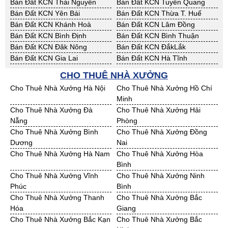
Bán Đất KCN Thái Nguyên
Bán Đất KCN Tuyên Quang
Bán Đất KCN Yên Bái
Bán Đất KCN Thừa T. Huế
Bán Đất KCN Khánh Hoà
Bán Đất KCN Lâm Đồng
Bán Đất KCN Bình Định
Bán Đất KCN Bình Thuận
Bán Đất KCN Đăk Nông
Bán Đất KCN ĐắkLắk
Bán Đất KCN Gia Lai
Bán Đất KCN Hà Tĩnh
Bán Đất KCN Kon Tum
Bán Đất KCN Nghệ An
CHO THUÊ NHÀ XƯỞNG
Bán Đất KCN Ninh Thuận
Bán Đất KCN Phú Yên
Cho Thuê Nhà Xưởng Hà Nội
Cho Thuê Nhà Xưởng Hồ Chí
Bán Đất KCN Quảng Bình
Bán Đất KCN Quảng Nam
Minh
Bán Đất KCN Quảng Ngãi
Bán Đất KCN Bà Rịa - VT
Cho Thuê Nhà Xưởng Đà
Cho Thuê Nhà Xưởng Hải
Bán Đất KCN Cần Thơ
Bán Đất KCN An Giang
Nẵng
Phòng
Bán Đất KCN Bạc Liêu
Bán Đất KCN Bến Tre
Cho Thuê Nhà Xưởng Bình
Cho Thuê Nhà Xưởng Đồng
Bán Đất KCN Bình Phước
Bán Đất KCN Cà Mau
Dương
Nai
Bán Đất KCN Đồng Tháp
Bán Đất KCN Hậu Giang
Cho Thuê Nhà Xưởng Hà Nam
Cho Thuê Nhà Xưởng Hòa
Bán Đất KCN Kiên Giang
Bán Đất KCN Long An
Bình
Bán Đất KCN Sóc Trăng
Bán Đất KCN Tây Ninh
Cho Thuê Nhà Xưởng Vĩnh
Cho Thuê Nhà Xưởng Ninh
Bán Đất KCN Tiền Giang
Bán Đất KCN Trà Vinh
Phúc
Bình
Bán Đất KCN Vĩnh Long
Bán Đất KCN Hải Dương
Cho Thuê Nhà Xưởng Thanh
Cho Thuê Nhà Xưởng Bắc
Bán Đất KCN Hưng Yên
Bán Đất KCN Quảng Ninh
Hóa
Giang
Cho Thuê Nhà Xưởng Bắc Kạn
Cho Thuê Nhà Xưởng Bắc