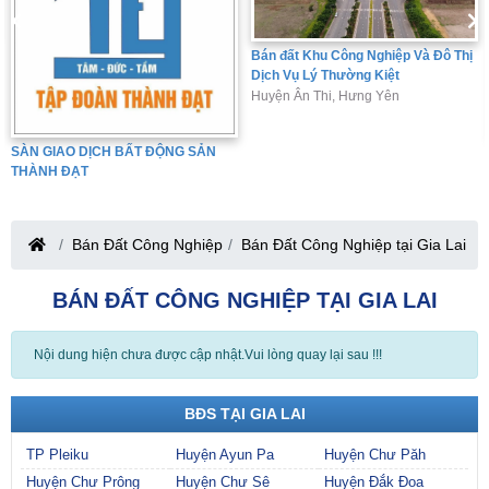
Bán đất Khu Công Nghiệp Và Đô Thị
Dịch Vụ Lý Thường Kiệt
Huyện Ân Thi, Hưng Yên
SÀN GIAO DỊCH BẤT ĐỘNG SẢN
THÀNH ĐẠT
Bán Đất Công Nghiệp
Bán Đất Công Nghiệp tại Gia Lai
BÁN ĐẤT CÔNG NGHIỆP TẠI GIA LAI
Nội dung hiện chưa được cập nhật.Vui lòng quay lại sau !!!
BĐS TẠI GIA LAI
TP Pleiku
Huyện Ayun Pa
Huyện Chư Păh
Huyện Chư Prông
Huyện Chư Sê
Huyện Đắk Đoa