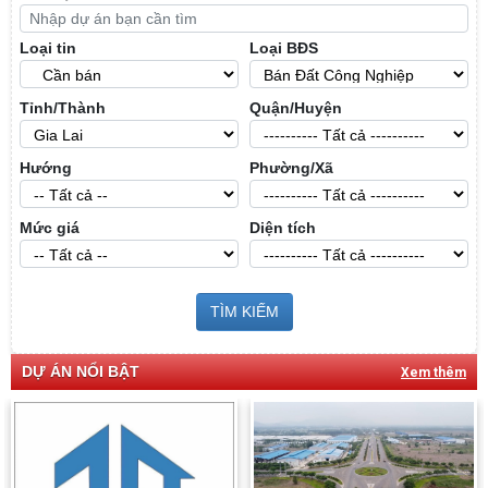
Loại tin
Loại BĐS
Tỉnh/Thành
Quận/Huyện
Hướng
Phường/Xã
Mức giá
Diện tích
TÌM KIẾM
DỰ ÁN NỔI BẬT
Xem thêm