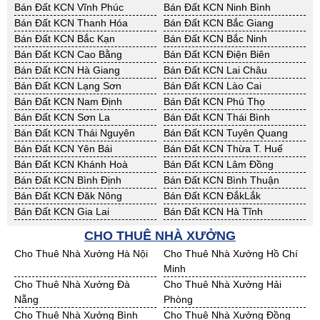
Bán Đất KCN Vĩnh Phúc
Bán Đất KCN Ninh Bình
Bán Đất KCN Thanh Hóa
Bán Đất KCN Bắc Giang
Bán Đất KCN Bắc Kạn
Bán Đất KCN Bắc Ninh
Bán Đất KCN Cao Bằng
Bán Đất KCN Điện Biên
Bán Đất KCN Hà Giang
Bán Đất KCN Lai Châu
Bán Đất KCN Lạng Sơn
Bán Đất KCN Lào Cai
Bán Đất KCN Nam Định
Bán Đất KCN Phú Thọ
Bán Đất KCN Sơn La
Bán Đất KCN Thái Bình
Bán Đất KCN Thái Nguyên
Bán Đất KCN Tuyên Quang
Bán Đất KCN Yên Bái
Bán Đất KCN Thừa T. Huế
Bán Đất KCN Khánh Hoà
Bán Đất KCN Lâm Đồng
Bán Đất KCN Bình Định
Bán Đất KCN Bình Thuận
Bán Đất KCN Đăk Nông
Bán Đất KCN ĐắkLắk
Bán Đất KCN Gia Lai
Bán Đất KCN Hà Tĩnh
Bán Đất KCN Kon Tum
Bán Đất KCN Nghệ An
CHO THUÊ NHÀ XƯỞNG
Bán Đất KCN Ninh Thuận
Bán Đất KCN Phú Yên
Cho Thuê Nhà Xưởng Hà Nội
Cho Thuê Nhà Xưởng Hồ Chí
Bán Đất KCN Quảng Bình
Bán Đất KCN Quảng Nam
Minh
Bán Đất KCN Quảng Ngãi
Bán Đất KCN Bà Rịa - VT
Cho Thuê Nhà Xưởng Đà
Cho Thuê Nhà Xưởng Hải
Bán Đất KCN Cần Thơ
Bán Đất KCN An Giang
Nẵng
Phòng
Bán Đất KCN Bạc Liêu
Bán Đất KCN Bến Tre
Cho Thuê Nhà Xưởng Bình
Cho Thuê Nhà Xưởng Đồng