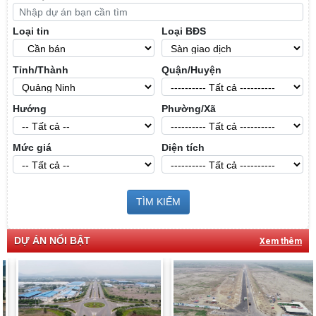
Loại tin
Loại BĐS
Tỉnh/Thành
Quận/Huyện
Hướng
Phường/Xã
Mức giá
Diện tích
TÌM KIẾM
DỰ ÁN NỔI BẬT
Xem thêm