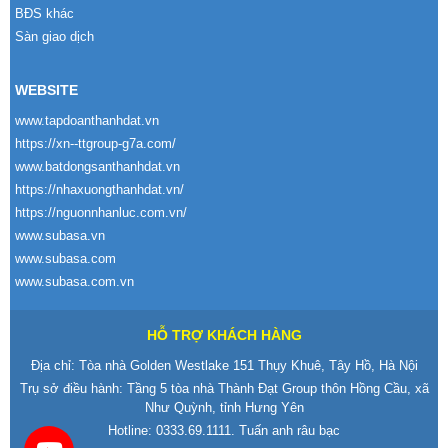
BĐS khác
Sàn giao dịch
WEBSITE
www.tapdoanthanhdat.vn
https://xn--ttgroup-g7a.com/
www.batdongsanthanhdat.vn
https://nhaxuongthanhdat.vn/
https://nguonnhanluc.com.vn/
www.subasa.vn
www.subasa.com
www.subasa.com.vn
HỖ TRỢ KHÁCH HÀNG
Địa chỉ: Tòa nhà Golden Westlake 151 Thụy Khuê, Tây Hồ, Hà Nội
Trụ sở điều hành: Tầng 5 tòa nhà Thành Đạt Group thôn Hồng Cầu, xã
Như Quỳnh, tỉnh Hưng Yên
Hotline:
0333.69.1111
. Tuấn anh râu bạc