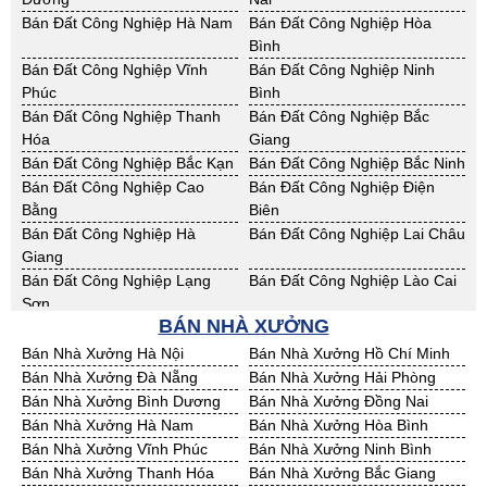
Cho Thuê Nhà Xưởng Yên Bái
Cho Thuê Nhà Xưởng Thừa T.
Bán Đất Công Nghiệp Hà Nam
Bán Đất Công Nghiệp Hòa
Huế
Bình
Cho Thuê Nhà Xưởng Khánh
Cho Thuê Nhà Xưởng Lâm
Bán Đất Công Nghiệp Vĩnh
Bán Đất Công Nghiệp Ninh
Hoà
Đồng
Phúc
Bình
Cho Thuê Nhà Xưởng Bình
Cho Thuê Nhà Xưởng Bình
Bán Đất Công Nghiệp Thanh
Bán Đất Công Nghiệp Bắc
Định
Thuận
Hóa
Giang
Cho Thuê Nhà Xưởng Đăk
Cho Thuê Nhà Xưởng ĐắkLắk
Bán Đất Công Nghiệp Bắc Kạn
Bán Đất Công Nghiệp Bắc Ninh
Nông
Bán Đất Công Nghiệp Cao
Bán Đất Công Nghiệp Điện
Cho Thuê Nhà Xưởng Gia Lai
Cho Thuê Nhà Xưởng Hà Tĩnh
Bằng
Biên
Cho Thuê Nhà Xưởng Kon
Cho Thuê Nhà Xưởng Nghệ An
Bán Đất Công Nghiệp Hà
Bán Đất Công Nghiệp Lai Châu
Tum
Giang
Cho Thuê Nhà Xưởng Ninh
Cho Thuê Nhà Xưởng Phú Yên
Bán Đất Công Nghiệp Lạng
Bán Đất Công Nghiệp Lào Cai
Thuận
Sơn
Cho Thuê Nhà Xưởng Quảng
BÁN NHÀ XƯỞNG
Cho Thuê Nhà Xưởng Quảng
Bán Đất Công Nghiệp Nam
Bán Đất Công Nghiệp Phú Thọ
Bình
Nam
Định
Bán Nhà Xưởng Hà Nội
Bán Nhà Xưởng Hồ Chí Minh
Cho Thuê Nhà Xưởng Quảng
Cho Thuê Nhà Xưởng Bà Rịa -
Bán Đất Công Nghiệp Sơn La
Bán Đất Công Nghiệp Thái
Bán Nhà Xưởng Đà Nẵng
Bán Nhà Xưởng Hải Phòng
Ngãi
VT
Bình
Bán Nhà Xưởng Bình Dương
Bán Nhà Xưởng Đồng Nai
Cho Thuê Nhà Xưởng Cần
Cho Thuê Nhà Xưởng An
Bán Đất Công Nghiệp Thái
Bán Đất Công Nghiệp Tuyên
Bán Nhà Xưởng Hà Nam
Bán Nhà Xưởng Hòa Bình
Thơ
Giang
Nguyên
Quang
Bán Nhà Xưởng Vĩnh Phúc
Bán Nhà Xưởng Ninh Bình
Cho Thuê Nhà Xưởng Bạc Liêu
Cho Thuê Nhà Xưởng Bến Tre
Bán Đất Công Nghiệp Yên Bái
Bán Đất Công Nghiệp Thừa T.
Bán Nhà Xưởng Thanh Hóa
Bán Nhà Xưởng Bắc Giang