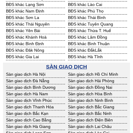
Cần Thuê Tiền Giang
Cần Thuê Trà Vinh
BĐS khác Lạng Sơn
BĐS khác Lào Cai
Cần Thuê Vĩnh Long
Cần Thuê Hải Dương
BĐS khác Nam Định
BĐS khác Phú Thọ
Cần Thuê Hưng Yên
Cần Thuê Quảng Ninh
BĐS khác Sơn La
BĐS khác Thái Bình
BĐS khác Thái Nguyên
BĐS khác Tuyên Quang
BĐS khác Yên Bái
BĐS khác Thừa T. Huế
BĐS khác Khánh Hoà
BĐS khác Lâm Đồng
BĐS khác Bình Định
BĐS khác Bình Thuận
BĐS khác Đăk Nông
BĐS khác ĐắkLắk
BĐS khác Gia Lai
BĐS khác Hà Tĩnh
BĐS khác Kon Tum
BĐS khác Nghệ An
SÀN GIAO DỊCH
BĐS khác Ninh Thuận
BĐS khác Phú Yên
Sàn giao dịch Hà Nội
Sàn giao dịch Hồ Chí Minh
BĐS khác Quảng Bình
BĐS khác Quảng Nam
Sàn giao dịch Đà Nẵng
Sàn giao dịch Hải Phòng
BĐS khác Quảng Ngãi
BĐS khác Bà Rịa - VT
Sàn giao dịch Bình Dương
Sàn giao dịch Đồng Nai
BĐS khác Cần Thơ
BĐS khác An Giang
Sàn giao dịch Hà Nam
Sàn giao dịch Hòa Bình
BĐS khác Bạc Liêu
BĐS khác Bến Tre
Sàn giao dịch Vĩnh Phúc
Sàn giao dịch Ninh Bình
BĐS khác Bình Phước
BĐS khác Cà Mau
Sàn giao dịch Thanh Hóa
Sàn giao dịch Bắc Giang
BĐS khác Đồng Tháp
BĐS khác Hậu Giang
Sàn giao dịch Bắc Kạn
Sàn giao dịch Bắc Ninh
BĐS khác Kiên Giang
BĐS khác Long An
Sàn giao dịch Cao Bằng
Sàn giao dịch Điện Biên
BĐS khác Sóc Trăng
BĐS khác Tây Ninh
Sàn giao dịch Hà Giang
Sàn giao dịch Lai Châu
BĐS khác Tiền Giang
BĐS khác Trà Vinh