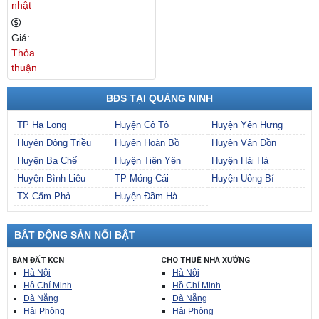
nhật
Ệp
Tại
Giá:
Tỉnh
Thỏa
Quản
thuận
G
Ninh
BĐS TẠI QUẢNG NINH
TP Hạ Long
Huyện Cô Tô
Huyện Yên Hưng
Huyện Đông Triều
Huyện Hoàn Bồ
Huyện Vân Đồn
Huyện Ba Chế
Huyện Tiên Yên
Huyện Hải Hà
Huyện Bình Liêu
TP Móng Cái
Huyện Uông Bí
TX Cẩm Phả
Huyện Đầm Hà
BẤT ĐỘNG SẢN NỔI BẬT
BÁN ĐẤT KCN
CHO THUÊ NHÀ XƯỞNG
Hà Nội
Hà Nội
Hồ Chí Minh
Hồ Chí Minh
Đà Nẵng
Đà Nẵng
Hải Phòng
Hải Phòng