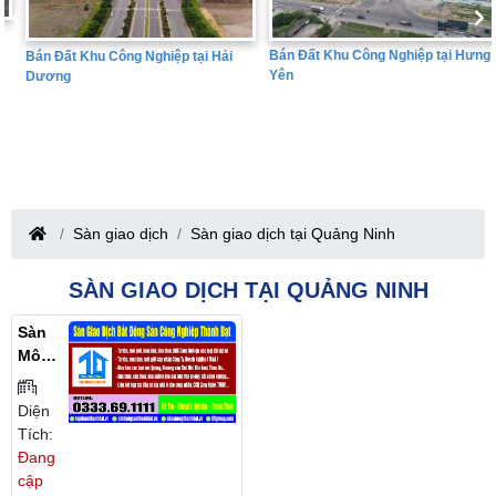
Bán Đất Khu Công Nghiệp tại Hưng
Bán Đất Khu Công Nghiệp tại Hải
Yên
Dương
Sàn giao dịch
Sàn giao dịch tại Quảng Ninh
SÀN GIAO DỊCH TẠI QUẢNG NINH
Sàn
Môi
Giới
Bất
Diện
Động
Tích:
Sản
Đang
Công
cập
Nghi