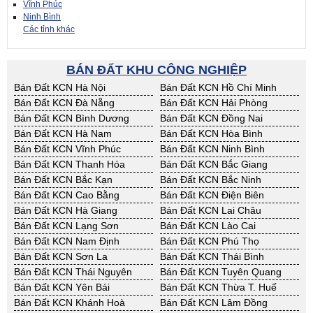
Vĩnh Phúc
Ninh Bình
Các tỉnh khác
BÁN ĐẤT KHU CÔNG NGHIỆP
Bán Đất KCN Hà Nội
Bán Đất KCN Hồ Chí Minh
Bán Đất KCN Đà Nẵng
Bán Đất KCN Hải Phòng
Bán Đất KCN Bình Dương
Bán Đất KCN Đồng Nai
Bán Đất KCN Hà Nam
Bán Đất KCN Hòa Bình
Bán Đất KCN Vĩnh Phúc
Bán Đất KCN Ninh Bình
Bán Đất KCN Thanh Hóa
Bán Đất KCN Bắc Giang
Bán Đất KCN Bắc Kạn
Bán Đất KCN Bắc Ninh
Bán Đất KCN Cao Bằng
Bán Đất KCN Điện Biên
Bán Đất KCN Hà Giang
Bán Đất KCN Lai Châu
Bán Đất KCN Lạng Sơn
Bán Đất KCN Lào Cai
Bán Đất KCN Nam Định
Bán Đất KCN Phú Thọ
Bán Đất KCN Sơn La
Bán Đất KCN Thái Bình
Bán Đất KCN Thái Nguyên
Bán Đất KCN Tuyên Quang
Bán Đất KCN Yên Bái
Bán Đất KCN Thừa T. Huế
Bán Đất KCN Khánh Hoà
Bán Đất KCN Lâm Đồng