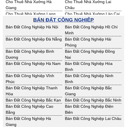
Cho Thuê Nhà Xưởng Hà
Cho Thuê Nhà Xưởng Lai
Giang
Châu
Cho Thuê Nhà Xưởng Lạng
Cho Thuê Nhà Xưởng Lào Cai
BÁN ĐẤT CÔNG NGHIỆP
Sơn
Cho Thuê Nhà Xưởng Nam
Cho Thuê Nhà Xưởng Phú Thọ
Bán Đất Công Nghiệp Hà Nội
Bán Đất Công Nghiệp Hồ Chí
Định
Minh
Cho Thuê Nhà Xưởng Sơn La
Cho Thuê Nhà Xưởng Thái
Bán Đất Công Nghiệp Đà Nẵng
Bán Đất Công Nghiệp Hải
Bình
Phòng
Cho Thuê Nhà Xưởng Thái
Cho Thuê Nhà Xưởng Tuyên
Bán Đất Công Nghiệp Bình
Bán Đất Công Nghiệp Đồng
Nguyên
Quang
Dương
Nai
Cho Thuê Nhà Xưởng Yên Bái
Cho Thuê Nhà Xưởng Thừa T.
Bán Đất Công Nghiệp Hà Nam
Bán Đất Công Nghiệp Hòa
Huế
Bình
Cho Thuê Nhà Xưởng Khánh
Cho Thuê Nhà Xưởng Lâm
Bán Đất Công Nghiệp Vĩnh
Bán Đất Công Nghiệp Ninh
Hoà
Đồng
Phúc
Bình
Cho Thuê Nhà Xưởng Bình
Cho Thuê Nhà Xưởng Bình
Bán Đất Công Nghiệp Thanh
Bán Đất Công Nghiệp Bắc
Định
Thuận
Hóa
Giang
Cho Thuê Nhà Xưởng Đăk
Cho Thuê Nhà Xưởng ĐắkLắk
Bán Đất Công Nghiệp Bắc Kạn
Bán Đất Công Nghiệp Bắc Ninh
Nông
Bán Đất Công Nghiệp Cao
Bán Đất Công Nghiệp Điện
Cho Thuê Nhà Xưởng Gia Lai
Cho Thuê Nhà Xưởng Hà Tĩnh
Bằng
Biên
Cho Thuê Nhà Xưởng Kon
Cho Thuê Nhà Xưởng Nghệ An
Bán Đất Công Nghiệp Hà
Bán Đất Công Nghiệp Lai Châu
Tum
Giang