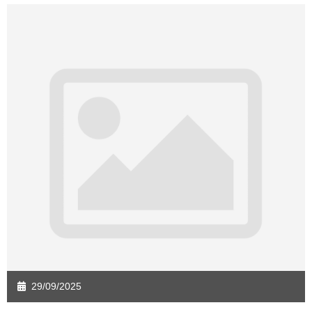
Sàn giao dịch Quảng Ngãi
Sàn giao dịch Bà Rịa - VT
Sàn giao dịch Cần Thơ
Sàn giao dịch An Giang
Sàn giao dịch Bạc Liêu
Sàn giao dịch Bến Tre
Sàn giao dịch Bình Phước
Sàn giao dịch Cà Mau
Sàn giao dịch Đồng Tháp
Sàn giao dịch Hậu Giang
Sàn giao dịch Kiên Giang
Sàn giao dịch Long An
Sàn giao dịch Sóc Trăng
Sàn giao dịch Tây Ninh
Sàn giao dịch Tiền Giang
Sàn giao dịch Trà Vinh
Sàn giao dịch Vĩnh Long
Sàn giao dịch Hải Dương
Sàn giao dịch Hưng Yên
Sàn giao dịch Quảng Ninh
29/09/2025