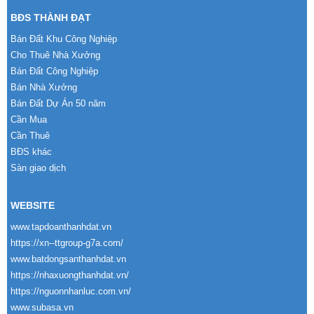
BĐS THÀNH ĐẠT
Bán Đất Khu Công Nghiệp
Cho Thuê Nhà Xưởng
Bán Đất Công Nghiệp
Bán Nhà Xưởng
Bán Đất Dự Án 50 năm
Cần Mua
Cần Thuê
BĐS khác
Sàn giao dịch
WEBSITE
www.tapdoanthanhdat.vn
https://xn--ttgroup-g7a.com/
www.batdongsanthanhdat.vn
https://nhaxuongthanhdat.vn/
https://nguonnhanluc.com.vn/
www.subasa.vn