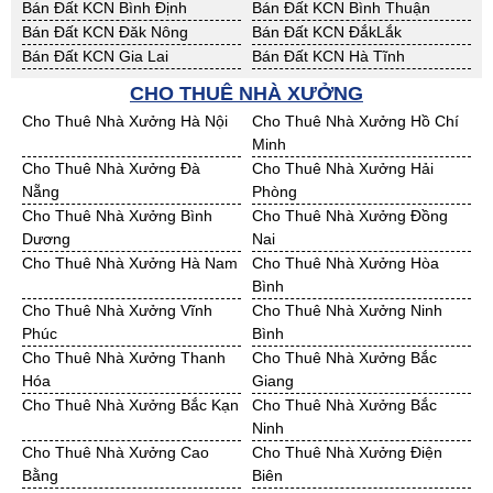
Bán Đất KCN Bình Định
Bán Đất KCN Bình Thuận
Bán Đất KCN Đăk Nông
Bán Đất KCN ĐắkLắk
Bán Đất KCN Gia Lai
Bán Đất KCN Hà Tĩnh
Bán Đất KCN Kon Tum
Bán Đất KCN Nghệ An
CHO THUÊ NHÀ XƯỞNG
Bán Đất KCN Ninh Thuận
Bán Đất KCN Phú Yên
Cho Thuê Nhà Xưởng Hà Nội
Cho Thuê Nhà Xưởng Hồ Chí
Bán Đất KCN Quảng Bình
Bán Đất KCN Quảng Nam
Minh
Bán Đất KCN Quảng Ngãi
Bán Đất KCN Bà Rịa - VT
Cho Thuê Nhà Xưởng Đà
Cho Thuê Nhà Xưởng Hải
Bán Đất KCN Cần Thơ
Bán Đất KCN An Giang
Nẵng
Phòng
Bán Đất KCN Bạc Liêu
Bán Đất KCN Bến Tre
Cho Thuê Nhà Xưởng Bình
Cho Thuê Nhà Xưởng Đồng
Bán Đất KCN Bình Phước
Bán Đất KCN Cà Mau
Dương
Nai
Bán Đất KCN Đồng Tháp
Bán Đất KCN Hậu Giang
Cho Thuê Nhà Xưởng Hà Nam
Cho Thuê Nhà Xưởng Hòa
Bán Đất KCN Kiên Giang
Bán Đất KCN Long An
Bình
Bán Đất KCN Sóc Trăng
Bán Đất KCN Tây Ninh
Cho Thuê Nhà Xưởng Vĩnh
Cho Thuê Nhà Xưởng Ninh
Bán Đất KCN Tiền Giang
Bán Đất KCN Trà Vinh
Phúc
Bình
Bán Đất KCN Vĩnh Long
Bán Đất KCN Hải Dương
Cho Thuê Nhà Xưởng Thanh
Cho Thuê Nhà Xưởng Bắc
Bán Đất KCN Hưng Yên
Bán Đất KCN Quảng Ninh
Hóa
Giang
Cho Thuê Nhà Xưởng Bắc Kạn
Cho Thuê Nhà Xưởng Bắc
Ninh
Cho Thuê Nhà Xưởng Cao
Cho Thuê Nhà Xưởng Điện
Bằng
Biên