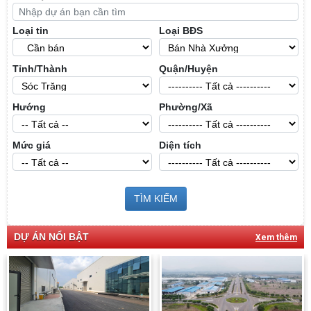
Loại tin
Loại BĐS
Tỉnh/Thành
Quận/Huyện
Hướng
Phường/Xã
Mức giá
Diện tích
TÌM KIẾM
DỰ ÁN NỔI BẬT
Xem thêm