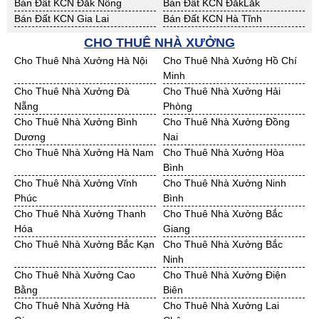
Bán Đất KCN Đăk Nông
Bán Đất KCN ĐắkLắk
Bán Đất KCN Gia Lai
Bán Đất KCN Hà Tĩnh
Bán Đất KCN Kon Tum
Bán Đất KCN Nghệ An
CHO THUÊ NHÀ XƯỞNG
Bán Đất KCN Ninh Thuận
Bán Đất KCN Phú Yên
Cho Thuê Nhà Xưởng Hà Nội
Cho Thuê Nhà Xưởng Hồ Chí
Bán Đất KCN Quảng Bình
Bán Đất KCN Quảng Nam
Minh
Bán Đất KCN Quảng Ngãi
Bán Đất KCN Bà Rịa - VT
Cho Thuê Nhà Xưởng Đà
Cho Thuê Nhà Xưởng Hải
Bán Đất KCN Cần Thơ
Bán Đất KCN An Giang
Nẵng
Phòng
Bán Đất KCN Bạc Liêu
Bán Đất KCN Bến Tre
Cho Thuê Nhà Xưởng Bình
Cho Thuê Nhà Xưởng Đồng
Bán Đất KCN Bình Phước
Bán Đất KCN Cà Mau
Dương
Nai
Bán Đất KCN Đồng Tháp
Bán Đất KCN Hậu Giang
Cho Thuê Nhà Xưởng Hà Nam
Cho Thuê Nhà Xưởng Hòa
Bán Đất KCN Kiên Giang
Bán Đất KCN Long An
Bình
Bán Đất KCN Sóc Trăng
Bán Đất KCN Tây Ninh
Cho Thuê Nhà Xưởng Vĩnh
Cho Thuê Nhà Xưởng Ninh
Bán Đất KCN Tiền Giang
Bán Đất KCN Trà Vinh
Phúc
Bình
Bán Đất KCN Vĩnh Long
Bán Đất KCN Hải Dương
Cho Thuê Nhà Xưởng Thanh
Cho Thuê Nhà Xưởng Bắc
Bán Đất KCN Hưng Yên
Bán Đất KCN Quảng Ninh
Hóa
Giang
Cho Thuê Nhà Xưởng Bắc Kạn
Cho Thuê Nhà Xưởng Bắc
Ninh
Cho Thuê Nhà Xưởng Cao
Cho Thuê Nhà Xưởng Điện
Bằng
Biên
Cho Thuê Nhà Xưởng Hà
Cho Thuê Nhà Xưởng Lai