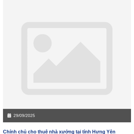
Sàn giao dịch Cần Thơ
Sàn giao dịch An Giang
Sàn giao dịch Bạc Liêu
Sàn giao dịch Bến Tre
Sàn giao dịch Bình Phước
Sàn giao dịch Cà Mau
Sàn giao dịch Đồng Tháp
Sàn giao dịch Hậu Giang
Sàn giao dịch Kiên Giang
Sàn giao dịch Long An
Sàn giao dịch Sóc Trăng
Sàn giao dịch Tây Ninh
Sàn giao dịch Tiền Giang
Sàn giao dịch Trà Vinh
Sàn giao dịch Vĩnh Long
Sàn giao dịch Hải Dương
Sàn giao dịch Hưng Yên
Sàn giao dịch Quảng Ninh
29/09/2025
Chính chủ cho thuê nhà xưởng tại tỉnh Hưng Yên