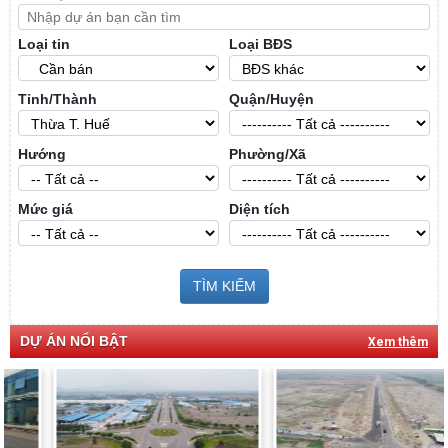
Loại tin
Loại BĐS
Tỉnh/Thành
Quận/Huyện
Hướng
Phường/Xã
Mức giá
Diện tích
TÌM KIẾM
DỰ ÁN NỔI BẬT
Xem thêm