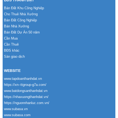
BĐS THÀNH ĐẠT
Bán Đất Khu Công Nghiệp
Cho Thuê Nhà Xưởng
Bán Đất Công Nghiệp
Bán Nhà Xưởng
Bán Đất Dự Án 50 năm
Cần Mua
Cần Thuê
BĐS khác
Sàn giao dịch
WEBSITE
www.tapdoanthanhdat.vn
https://xn--ttgroup-g7a.com/
www.batdongsanthanhdat.vn
https://nhaxuongthanhdat.vn/
https://nguonnhanluc.com.vn/
www.subasa.vn
www.subasa.com