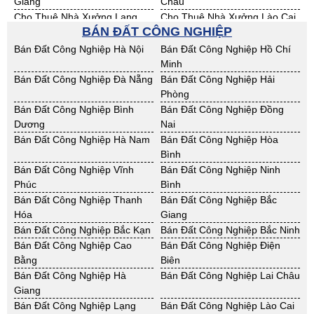
Giang
Châu
Cho Thuê Nhà Xưởng Lạng
Cho Thuê Nhà Xưởng Lào Cai
BÁN ĐẤT CÔNG NGHIỆP
Sơn
Cho Thuê Nhà Xưởng Nam
Cho Thuê Nhà Xưởng Phú Thọ
Bán Đất Công Nghiệp Hà Nội
Bán Đất Công Nghiệp Hồ Chí
Định
Minh
Cho Thuê Nhà Xưởng Sơn La
Cho Thuê Nhà Xưởng Thái
Bán Đất Công Nghiệp Đà Nẵng
Bán Đất Công Nghiệp Hải
Bình
Phòng
Cho Thuê Nhà Xưởng Thái
Cho Thuê Nhà Xưởng Tuyên
Bán Đất Công Nghiệp Bình
Bán Đất Công Nghiệp Đồng
Nguyên
Quang
Dương
Nai
Cho Thuê Nhà Xưởng Yên Bái
Cho Thuê Nhà Xưởng Thừa T.
Bán Đất Công Nghiệp Hà Nam
Bán Đất Công Nghiệp Hòa
Huế
Bình
Cho Thuê Nhà Xưởng Khánh
Cho Thuê Nhà Xưởng Lâm
Bán Đất Công Nghiệp Vĩnh
Bán Đất Công Nghiệp Ninh
Hoà
Đồng
Phúc
Bình
Cho Thuê Nhà Xưởng Bình
Cho Thuê Nhà Xưởng Bình
Bán Đất Công Nghiệp Thanh
Bán Đất Công Nghiệp Bắc
Định
Thuận
Hóa
Giang
Cho Thuê Nhà Xưởng Đăk
Cho Thuê Nhà Xưởng ĐắkLắk
Bán Đất Công Nghiệp Bắc Kạn
Bán Đất Công Nghiệp Bắc Ninh
Nông
Bán Đất Công Nghiệp Cao
Bán Đất Công Nghiệp Điện
Cho Thuê Nhà Xưởng Gia Lai
Cho Thuê Nhà Xưởng Hà Tĩnh
Bằng
Biên
Cho Thuê Nhà Xưởng Kon
Cho Thuê Nhà Xưởng Nghệ An
Bán Đất Công Nghiệp Hà
Bán Đất Công Nghiệp Lai Châu
Tum
Giang
Cho Thuê Nhà Xưởng Ninh
Cho Thuê Nhà Xưởng Phú Yên
Bán Đất Công Nghiệp Lạng
Bán Đất Công Nghiệp Lào Cai