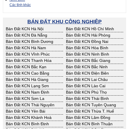
Các tỉnh khác
BÁN ĐẤT KHU CÔNG NGHIỆP
Bán Đất KCN Hà Nội
Bán Đất KCN Hồ Chí Minh
Bán Đất KCN Đà Nẵng
Bán Đất KCN Hải Phòng
Bán Đất KCN Bình Dương
Bán Đất KCN Đồng Nai
Bán Đất KCN Hà Nam
Bán Đất KCN Hòa Bình
Bán Đất KCN Vĩnh Phúc
Bán Đất KCN Ninh Bình
Bán Đất KCN Thanh Hóa
Bán Đất KCN Bắc Giang
Bán Đất KCN Bắc Kạn
Bán Đất KCN Bắc Ninh
Bán Đất KCN Cao Bằng
Bán Đất KCN Điện Biên
Bán Đất KCN Hà Giang
Bán Đất KCN Lai Châu
Bán Đất KCN Lạng Sơn
Bán Đất KCN Lào Cai
Bán Đất KCN Nam Định
Bán Đất KCN Phú Thọ
Bán Đất KCN Sơn La
Bán Đất KCN Thái Bình
Bán Đất KCN Thái Nguyên
Bán Đất KCN Tuyên Quang
Bán Đất KCN Yên Bái
Bán Đất KCN Thừa T. Huế
Bán Đất KCN Khánh Hoà
Bán Đất KCN Lâm Đồng
Bán Đất KCN Bình Định
Bán Đất KCN Bình Thuận