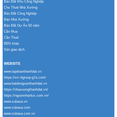
Bán Đất Khu Công Nghiệp
Cho Thuê Nhà Xưởng
Bán Đất Công Nghiệp
Bán Nhà Xưởng
Bán Đất Dự Án 50 năm
Cần Mua
Cần Thuê
BĐS khác
Sàn giao dịch
WEBSITE
www.tapdoanthanhdat.vn
https://xn--ttgroup-g7a.com/
www.batdongsanthanhdat.vn
https://nhaxuongthanhdat.vn/
https://nguonnhanluc.com.vn/
www.subasa.vn
www.subasa.com
www.subasa.com.vn