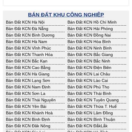
BÁN ĐẤT KHU CÔNG NGHIỆP
Bán Đất KCN Hà Nội
Bán Đất KCN Hồ Chí Minh
Bán Đất KCN Đà Nẵng
Bán Đất KCN Hải Phòng
Bán Đất KCN Bình Dương
Bán Đất KCN Đồng Nai
Bán Đất KCN Hà Nam
Bán Đất KCN Hòa Bình
Bán Đất KCN Vĩnh Phúc
Bán Đất KCN Ninh Bình
Bán Đất KCN Thanh Hóa
Bán Đất KCN Bắc Giang
Bán Đất KCN Bắc Kạn
Bán Đất KCN Bắc Ninh
Bán Đất KCN Cao Bằng
Bán Đất KCN Điện Biên
Bán Đất KCN Hà Giang
Bán Đất KCN Lai Châu
Bán Đất KCN Lạng Sơn
Bán Đất KCN Lào Cai
Bán Đất KCN Nam Định
Bán Đất KCN Phú Thọ
Bán Đất KCN Sơn La
Bán Đất KCN Thái Bình
Bán Đất KCN Thái Nguyên
Bán Đất KCN Tuyên Quang
Bán Đất KCN Yên Bái
Bán Đất KCN Thừa T. Huế
Bán Đất KCN Khánh Hoà
Bán Đất KCN Lâm Đồng
Bán Đất KCN Bình Định
Bán Đất KCN Bình Thuận
Bán Đất KCN Đăk Nông
Bán Đất KCN ĐắkLắk