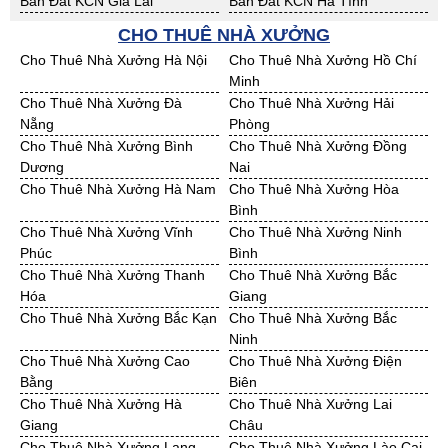
Bán Đất KCN Gia Lai
Bán Đất KCN Hà Tĩnh
Bán Đất KCN Kon Tum
Bán Đất KCN Nghệ An
CHO THUÊ NHÀ XƯỞNG
Bán Đất KCN Ninh Thuận
Bán Đất KCN Phú Yên
Cho Thuê Nhà Xưởng Hà Nội
Cho Thuê Nhà Xưởng Hồ Chí
Bán Đất KCN Quảng Bình
Bán Đất KCN Quảng Nam
Minh
Bán Đất KCN Quảng Ngãi
Bán Đất KCN Bà Rịa - VT
Cho Thuê Nhà Xưởng Đà
Cho Thuê Nhà Xưởng Hải
Bán Đất KCN Cần Thơ
Bán Đất KCN An Giang
Nẵng
Phòng
Bán Đất KCN Bạc Liêu
Bán Đất KCN Bến Tre
Cho Thuê Nhà Xưởng Bình
Cho Thuê Nhà Xưởng Đồng
Bán Đất KCN Bình Phước
Bán Đất KCN Cà Mau
Dương
Nai
Bán Đất KCN Đồng Tháp
Bán Đất KCN Hậu Giang
Cho Thuê Nhà Xưởng Hà Nam
Cho Thuê Nhà Xưởng Hòa
Bán Đất KCN Kiên Giang
Bán Đất KCN Long An
Bình
Bán Đất KCN Sóc Trăng
Bán Đất KCN Tây Ninh
Cho Thuê Nhà Xưởng Vĩnh
Cho Thuê Nhà Xưởng Ninh
Bán Đất KCN Tiền Giang
Bán Đất KCN Trà Vinh
Phúc
Bình
Bán Đất KCN Vĩnh Long
Bán Đất KCN Hải Dương
Cho Thuê Nhà Xưởng Thanh
Cho Thuê Nhà Xưởng Bắc
Bán Đất KCN Hưng Yên
Bán Đất KCN Quảng Ninh
Hóa
Giang
Cho Thuê Nhà Xưởng Bắc Kạn
Cho Thuê Nhà Xưởng Bắc
Ninh
Cho Thuê Nhà Xưởng Cao
Cho Thuê Nhà Xưởng Điện
Bằng
Biên
Cho Thuê Nhà Xưởng Hà
Cho Thuê Nhà Xưởng Lai
Giang
Châu
Cho Thuê Nhà Xưởng Lạng
Cho Thuê Nhà Xưởng Lào Cai