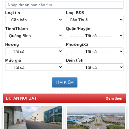
Loại tin
Loại BĐS
Tỉnh/Thành
Quận/Huyện
Hướng
Phường/Xã
Mức giá
Diện tích
TÌM KIẾM
DỰ ÁN NỔI BẬT
Xem thêm