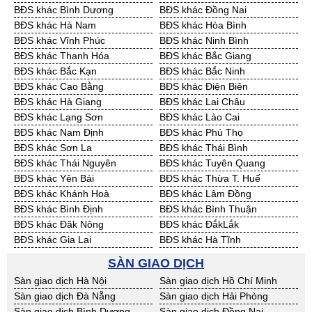
BĐS khác Bình Dương
BĐS khác Đồng Nai
Cần Thuê Cần Thơ
Cần Thuê An Giang
BĐS khác Hà Nam
BĐS khác Hòa Bình
Cần Thuê Bạc Liêu
Cần Thuê Bến Tre
BĐS khác Vĩnh Phúc
BĐS khác Ninh Bình
Cần Thuê Bình Phước
Cần Thuê Cà Mau
BĐS khác Thanh Hóa
BĐS khác Bắc Giang
Cần Thuê Đồng Tháp
Cần Thuê Hậu Giang
BĐS khác Bắc Kạn
BĐS khác Bắc Ninh
Cần Thuê Kiên Giang
Cần Thuê Long An
BĐS khác Cao Bằng
BĐS khác Điện Biên
Cần Thuê Sóc Trăng
Cần Thuê Tây Ninh
BĐS khác Hà Giang
BĐS khác Lai Châu
Cần Thuê Tiền Giang
Cần Thuê Trà Vinh
BĐS khác Lạng Sơn
BĐS khác Lào Cai
Cần Thuê Vĩnh Long
Cần Thuê Hải Dương
BĐS khác Nam Định
BĐS khác Phú Thọ
Cần Thuê Hưng Yên
Cần Thuê Quảng Ninh
BĐS khác Sơn La
BĐS khác Thái Bình
BĐS khác Thái Nguyên
BĐS khác Tuyên Quang
BĐS khác Yên Bái
BĐS khác Thừa T. Huế
BĐS khác Khánh Hoà
BĐS khác Lâm Đồng
BĐS khác Bình Định
BĐS khác Bình Thuận
BĐS khác Đăk Nông
BĐS khác ĐắkLắk
BĐS khác Gia Lai
BĐS khác Hà Tĩnh
BĐS khác Kon Tum
BĐS khác Nghệ An
SÀN GIAO DỊCH
BĐS khác Ninh Thuận
BĐS khác Phú Yên
Sàn giao dịch Hà Nội
Sàn giao dịch Hồ Chí Minh
BĐS khác Quảng Bình
BĐS khác Quảng Nam
Sàn giao dịch Đà Nẵng
Sàn giao dịch Hải Phòng
BĐS khác Quảng Ngãi
BĐS khác Bà Rịa - VT
Sàn giao dịch Bình Dương
Sàn giao dịch Đồng Nai