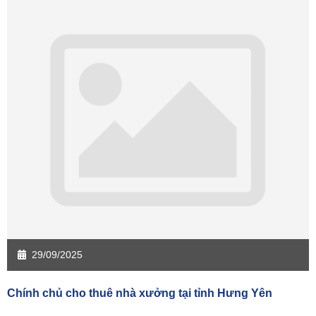
Sàn giao dịch Bạc Liêu
Sàn giao dịch Bến Tre
Sàn giao dịch Bình Phước
Sàn giao dịch Cà Mau
Sàn giao dịch Đồng Tháp
Sàn giao dịch Hậu Giang
Sàn giao dịch Kiên Giang
Sàn giao dịch Long An
Sàn giao dịch Sóc Trăng
Sàn giao dịch Tây Ninh
Sàn giao dịch Tiền Giang
Sàn giao dịch Trà Vinh
Sàn giao dịch Vĩnh Long
Sàn giao dịch Hải Dương
Sàn giao dịch Hưng Yên
Sàn giao dịch Quảng Ninh
29/09/2025
Chính chủ cho thuê nhà xưởng tại tỉnh Hưng Yên