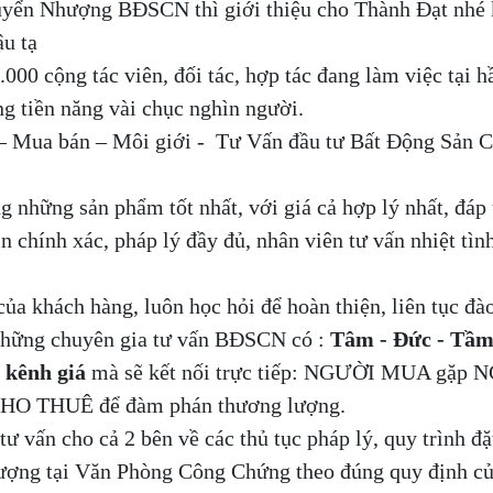
yển Nhượng BĐSCN thì giới thiệu cho Thành Đạt nhé 
u tạ
000 cộng tác viên, đối tác, hợp tác đang làm việc tại h
ng tiền năng vài chục nghìn người.
 – Mua bán – Môi giới - Tư Vấn đầu tư Bất Động Sản 
 những sản phẩm tốt nhất, với giá cả hợp lý nhất, đáp
in chính xác, pháp lý đầy đủ, nhân viên tư vấn nhiệt tình
của khách hàng, luôn học hỏi để hoàn thiện, liên tục đà
 những chuyên gia tư vấn BĐSCN có :
Tâm - Đức - Tầ
 kênh giá
mà sẽ kết nối trực tiếp: NGƯỜI MUA gặp 
 THUÊ để đàm phán thương lượng.
tư vấn cho cả 2 bên về các thủ tục pháp lý, quy trình đặ
nhượng tại Văn Phòng Công Chứng theo đúng quy định c