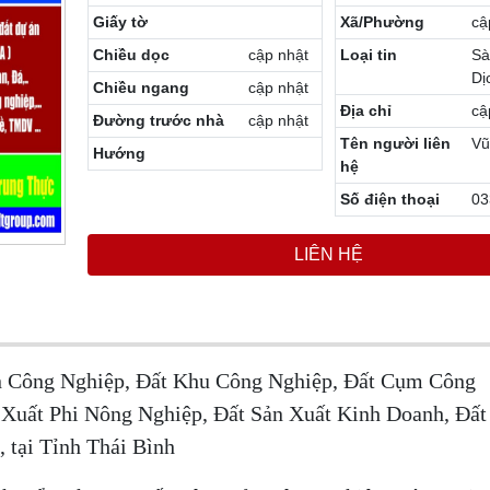
Giấy tờ
Xã/Phường
cậ
Chiều dọc
cập nhật
Loại tin
Sà
Dị
Chiều ngang
cập nhật
Địa chỉ
cậ
Đường trước nhà
cập nhật
Tên người liên
Vũ
Hướng
hệ
Số điện thoại
03
LIÊN HỆ
n Công Nghiệp, Đất Khu Công Nghiệp, Đất Cụm Công
 Xuất Phi Nông Nghiệp, Đất Sản Xuất Kinh Doanh, Đấ
, tại Tỉnh Thái Bình