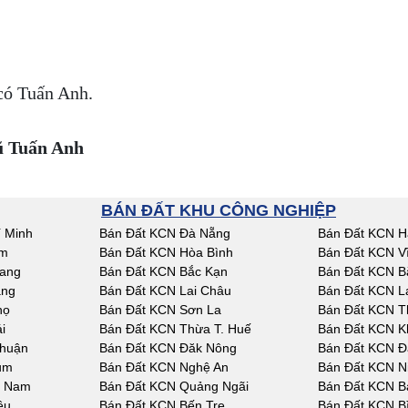
 có Tuấn Anh.
 Tuấn Anh
BÁN ĐẤT KHU CÔNG NGHIỆP
 Minh
Bán Đất KCN Đà Nẵng
Bán Đất KCN H
am
Bán Đất KCN Hòa Bình
Bán Đất KCN V
iang
Bán Đất KCN Bắc Kạn
Bán Đất KCN B
ang
Bán Đất KCN Lai Châu
Bán Đất KCN L
họ
Bán Đất KCN Sơn La
Bán Đất KCN T
i
Bán Đất KCN Thừa T. Huế
Bán Đất KCN K
Thuận
Bán Đất KCN Đăk Nông
Bán Đất KCN Đ
um
Bán Đất KCN Nghệ An
Bán Đất KCN N
g Nam
Bán Đất KCN Quảng Ngãi
Bán Đất KCN Bà
êu
Bán Đất KCN Bến Tre
Bán Đất KCN B