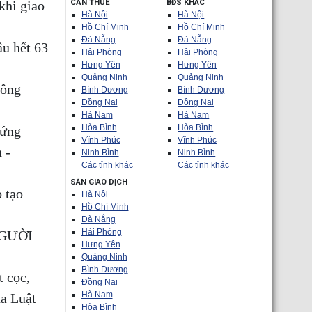
khi giao
CẦN THUÊ
BĐS KHÁC
Hà Nội
Hà Nội
Hồ Chí Minh
Hồ Chí Minh
Đà Nẵng
Đà Nẵng
ầu hết 63
Hải Phòng
Hải Phòng
Hưng Yên
Hưng Yên
Quảng Ninh
Quảng Ninh
Công
Bình Dương
Bình Dương
Đồng Nai
Đồng Nai
Hà Nam
Hà Nam
Hòa Bình
Hòa Bình
 ứng
Vĩnh Phúc
Vĩnh Phúc
 -
Ninh Bình
Ninh Bình
Các tỉnh khác
Các tỉnh khác
SÀN GIAO DỊCH
o tạo
Hà Nội
Hồ Chí Minh
m
Đà Nẵng
Hải Phòng
NGƯỜI
Hưng Yên
Quảng Ninh
Bình Dương
t cọc,
Đồng Nai
Hà Nam
ủa Luật
Hòa Bình