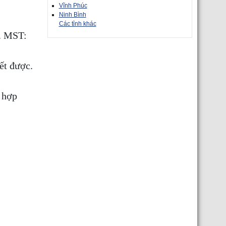
Vĩnh Phúc
Ninh Bình
Các tỉnh khác
. MST:
ết được.
 hợp