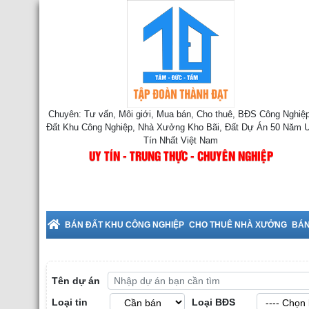
Chuyên: Tư vấn, Môi giới, Mua bán, Cho thuê, BĐS Công Nghiệp
Đất Khu Công Nghiệp, Nhà Xưởng Kho Bãi, Đất Dự Án 50 Năm 
Tín Nhất Việt Nam
UY TÍN - TRUNG THỰC - CHUYÊN NGHIỆP
 Thuê Nhà Xưởng tại Bắc Ninh
BÁN ĐẤT KHU CÔNG NGHIỆP
CHO THUÊ NHÀ XƯỞNG
BÁN
Tên dự án
Loại tin
Loại BĐS