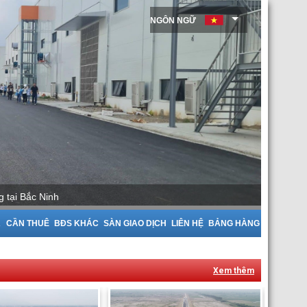
NGÔN NGỮ
ng tại Bắc Giang
A
CẦN THUÊ
BĐS KHÁC
SÀN GIAO DỊCH
LIÊN HỆ
BẢNG HÀNG
Xem thêm