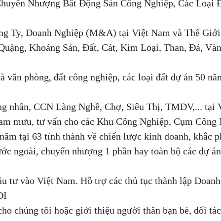
Chuyển Nhượng Bất Động Sản Công Nghiệp, Các Loại 
ng Ty, Doanh Nghiệp (M&A) tại Việt Nam và Thế Giới
Quặng, Khoáng Sản, Đất, Cát, Kim Loại, Than, Đá, Vàn
à văn phòng, đất công nghiệp, các loại đất dự án 50 năm
ông nhân, CCN Làng Nghề, Chợ, Siêu Thị, TMDV,... tại
tham mưu, tư vấn cho các Khu Công Nghiệp, Cụm Công 
m tại 63 tỉnh thành về chiến lược kinh doanh, khắc 
nước ngoài, chuyển nhượng 1 phần hay toàn bộ các dự á
 tư vào Việt Nam. Hỗ trợ các thủ tục thành lập Doanh
DI
cho chúng tôi hoặc giới thiệu người thân bạn bè, đối tá