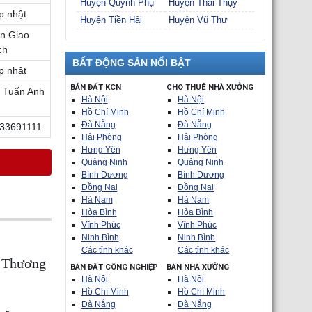
Huyện Quỳnh Phụ
Huyện Thái Thụy
p nhật
Huyện Tiền Hải
Huyện Vũ Thư
n Giao
ch
BẤT ĐỘNG SẢN NỔI BẬT
p nhật
BÁN ĐẤT KCN
CHO THUÊ NHÀ XƯỞNG
 Tuấn Anh
Hà Nội
Hà Nội
Hồ Chí Minh
Hồ Chí Minh
Đà Nẵng
Đà Nẵng
33691111
Hải Phòng
Hải Phòng
Hưng Yên
Hưng Yên
Quảng Ninh
Quảng Ninh
Bình Dương
Bình Dương
Đồng Nai
Đồng Nai
Hà Nam
Hà Nam
Hòa Bình
Hòa Bình
Vĩnh Phúc
Vĩnh Phúc
Ninh Bình
Ninh Bình
Các tỉnh khác
Các tỉnh khác
t Thương
BÁN ĐẤT CÔNG NGHIỆP
BÁN NHÀ XƯỞNG
Hà Nội
Hà Nội
Hồ Chí Minh
Hồ Chí Minh
Đà Nẵng
Đà Nẵng