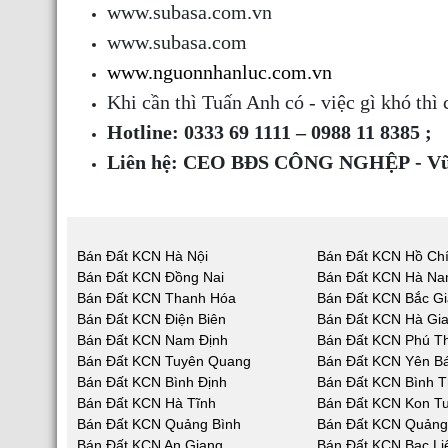
www.subasa.com.vn
www.subasa.com
www.nguonnhanluc.com.vn
Khi cần thì Tuấn Anh có - việc gì khó thì
Hotline: 0333 69 1111 – 0988 11 8385 ;
Liên hệ: CEO BĐS CÔNG NGHỆP - Vũ
Bán Đất KCN Hà Nội
Bán Đất KCN Hồ Chí
Bán Đất KCN Đồng Nai
Bán Đất KCN Hà N
Bán Đất KCN Thanh Hóa
Bán Đất KCN Bắc G
Bán Đất KCN Điện Biên
Bán Đất KCN Hà Gi
Bán Đất KCN Nam Định
Bán Đất KCN Phú T
Bán Đất KCN Tuyên Quang
Bán Đất KCN Yên Bá
Bán Đất KCN Bình Định
Bán Đất KCN Bình 
Bán Đất KCN Hà Tĩnh
Bán Đất KCN Kon T
Bán Đất KCN Quảng Bình
Bán Đất KCN Quản
Bán Đất KCN An Giang
Bán Đất KCN Bạc Li