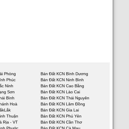
ải Phòng
Bán Đất KCN Bình Dương
ĩnh Phúc
Bán Đất KCN Ninh Bình
ắc Ninh
Bán Đất KCN Cao Bằng
ạng Sơn
Bán Đất KCN Lào Cai
hái Bình
Bán Đất KCN Thái Nguyên
hánh Hoà
Bán Đất KCN Lâm Đồng
ắkLắk
Bán Đất KCN Gia Lai
inh Thuận
Bán Đất KCN Phú Yên
 Rịa - VT
Bán Đất KCN Cần Thơ
ình Phước
Bán Đất KCN Cà Mau