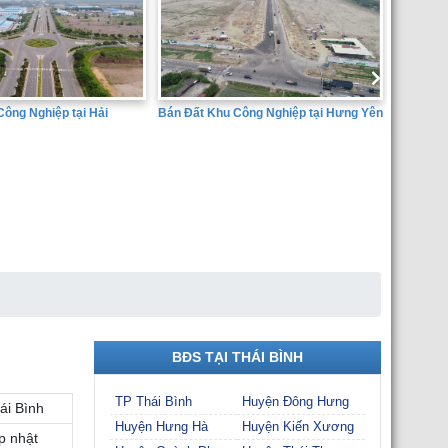
hu Công Nghiệp tại Hưng Yên
Bán đ
Dịch 
Huyện
SÀN GIAO DỊCH BẤT ĐỘNG SẢN
THÀNH ĐẠT
BĐS TẠI THÁI BÌNH
TP Thái Bình
Huyện Đông Hưng
ái Bình
Huyện Hưng Hà
Huyện Kiến Xương
p nhật