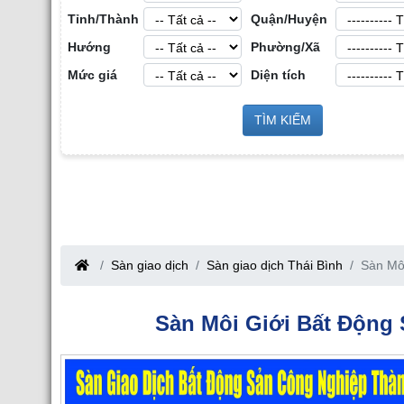
Tỉnh/Thành
Quận/Huyện
Hướng
Phường/Xã
Mức giá
Diện tích
Cho Thuê Nhà 
ộng Sản Công
TÌM KIẾM
Cho Thuê Nhà Xưởng tại Hưng Yên
 Giang
Sàn giao dịch
Sàn giao dịch Thái Bình
Sàn Môi
Sàn Môi Giới Bất Động 