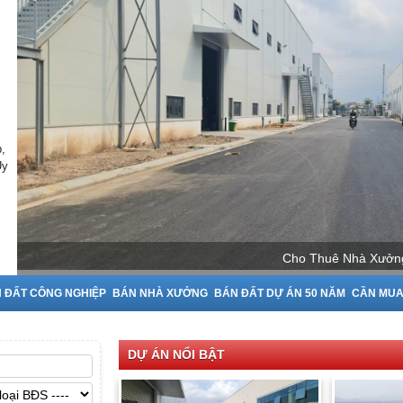
,
Uy
Cho Thuê Nhà Xưở
 ĐẤT CÔNG NGHIỆP
BÁN NHÀ XƯỞNG
BÁN ĐẤT DỰ ÁN 50 NĂM
CẦN MU
DỰ ÁN NỔI BẬT