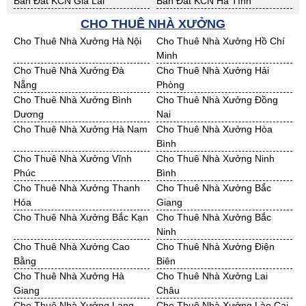
Bán Đất KCN Gia Lai
Bán Đất KCN Hà Tĩnh
Bán Đất KCN Kon Tum
Bán Đất KCN Nghệ An
CHO THUÊ NHÀ XƯỞNG
Bán Đất KCN Ninh Thuận
Bán Đất KCN Phú Yên
Cho Thuê Nhà Xưởng Hà Nội
Cho Thuê Nhà Xưởng Hồ Chí
Bán Đất KCN Quảng Bình
Bán Đất KCN Quảng Nam
Minh
Bán Đất KCN Quảng Ngãi
Bán Đất KCN Bà Rịa - VT
Cho Thuê Nhà Xưởng Đà
Cho Thuê Nhà Xưởng Hải
Bán Đất KCN Cần Thơ
Bán Đất KCN An Giang
Nẵng
Phòng
Bán Đất KCN Bạc Liêu
Bán Đất KCN Bến Tre
Cho Thuê Nhà Xưởng Bình
Cho Thuê Nhà Xưởng Đồng
Bán Đất KCN Bình Phước
Bán Đất KCN Cà Mau
Dương
Nai
Bán Đất KCN Đồng Tháp
Bán Đất KCN Hậu Giang
Cho Thuê Nhà Xưởng Hà Nam
Cho Thuê Nhà Xưởng Hòa
Bán Đất KCN Kiên Giang
Bán Đất KCN Long An
Bình
Bán Đất KCN Sóc Trăng
Bán Đất KCN Tây Ninh
Cho Thuê Nhà Xưởng Vĩnh
Cho Thuê Nhà Xưởng Ninh
Bán Đất KCN Tiền Giang
Bán Đất KCN Trà Vinh
Phúc
Bình
Bán Đất KCN Vĩnh Long
Bán Đất KCN Hải Dương
Cho Thuê Nhà Xưởng Thanh
Cho Thuê Nhà Xưởng Bắc
Bán Đất KCN Hưng Yên
Bán Đất KCN Quảng Ninh
Hóa
Giang
Cho Thuê Nhà Xưởng Bắc Kạn
Cho Thuê Nhà Xưởng Bắc
Ninh
Cho Thuê Nhà Xưởng Cao
Cho Thuê Nhà Xưởng Điện
Bằng
Biên
Cho Thuê Nhà Xưởng Hà
Cho Thuê Nhà Xưởng Lai
Giang
Châu
Cho Thuê Nhà Xưởng Lạng
Cho Thuê Nhà Xưởng Lào Cai