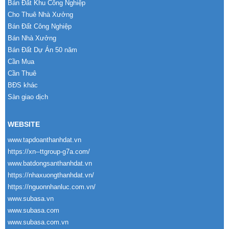
Bán Đất Khu Công Nghiệp
Cho Thuê Nhà Xưởng
Bán Đất Công Nghiệp
Bán Nhà Xưởng
Bán Đất Dự Án 50 năm
Cần Mua
Cần Thuê
BĐS khác
Sàn giao dịch
WEBSITE
www.tapdoanthanhdat.vn
https://xn--ttgroup-g7a.com/
www.batdongsanthanhdat.vn
https://nhaxuongthanhdat.vn/
https://nguonnhanluc.com.vn/
www.subasa.vn
www.subasa.com
www.subasa.com.vn