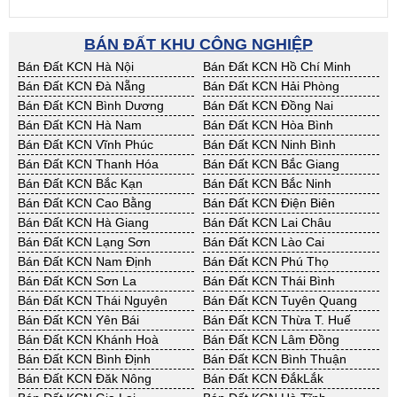
BÁN ĐẤT KHU CÔNG NGHIỆP
Bán Đất KCN Hà Nội
Bán Đất KCN Hồ Chí Minh
Bán Đất KCN Đà Nẵng
Bán Đất KCN Hải Phòng
Bán Đất KCN Bình Dương
Bán Đất KCN Đồng Nai
Bán Đất KCN Hà Nam
Bán Đất KCN Hòa Bình
Bán Đất KCN Vĩnh Phúc
Bán Đất KCN Ninh Bình
Bán Đất KCN Thanh Hóa
Bán Đất KCN Bắc Giang
Bán Đất KCN Bắc Kạn
Bán Đất KCN Bắc Ninh
Bán Đất KCN Cao Bằng
Bán Đất KCN Điện Biên
Bán Đất KCN Hà Giang
Bán Đất KCN Lai Châu
Bán Đất KCN Lạng Sơn
Bán Đất KCN Lào Cai
Bán Đất KCN Nam Định
Bán Đất KCN Phú Thọ
Bán Đất KCN Sơn La
Bán Đất KCN Thái Bình
Bán Đất KCN Thái Nguyên
Bán Đất KCN Tuyên Quang
Bán Đất KCN Yên Bái
Bán Đất KCN Thừa T. Huế
Bán Đất KCN Khánh Hoà
Bán Đất KCN Lâm Đồng
Bán Đất KCN Bình Định
Bán Đất KCN Bình Thuận
Bán Đất KCN Đăk Nông
Bán Đất KCN ĐắkLắk