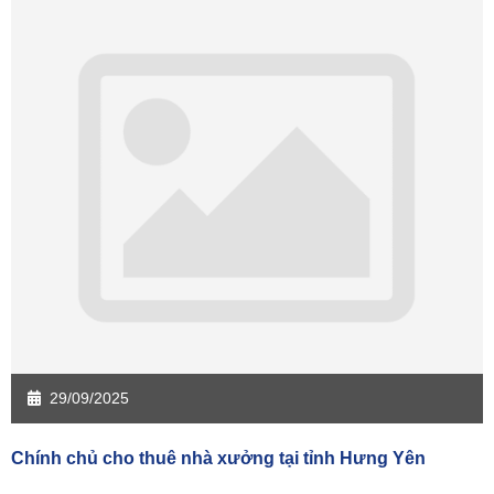
Sàn giao dịch Bạc Liêu
Sàn giao dịch Bến Tre
Sàn giao dịch Bình Phước
Sàn giao dịch Cà Mau
Sàn giao dịch Đồng Tháp
Sàn giao dịch Hậu Giang
Sàn giao dịch Kiên Giang
Sàn giao dịch Long An
Sàn giao dịch Sóc Trăng
Sàn giao dịch Tây Ninh
Sàn giao dịch Tiền Giang
Sàn giao dịch Trà Vinh
Sàn giao dịch Vĩnh Long
Sàn giao dịch Hải Dương
Sàn giao dịch Hưng Yên
Sàn giao dịch Quảng Ninh
29/09/2025
Chính chủ cho thuê nhà xưởng tại tỉnh Hưng Yên