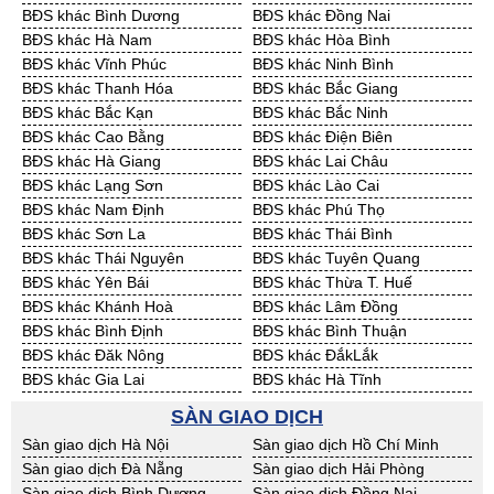
BĐS khác Bình Dương
BĐS khác Đồng Nai
Cần Thuê Cần Thơ
Cần Thuê An Giang
BĐS khác Hà Nam
BĐS khác Hòa Bình
Cần Thuê Bạc Liêu
Cần Thuê Bến Tre
BĐS khác Vĩnh Phúc
BĐS khác Ninh Bình
Cần Thuê Bình Phước
Cần Thuê Cà Mau
BĐS khác Thanh Hóa
BĐS khác Bắc Giang
Cần Thuê Đồng Tháp
Cần Thuê Hậu Giang
BĐS khác Bắc Kạn
BĐS khác Bắc Ninh
Cần Thuê Kiên Giang
Cần Thuê Long An
BĐS khác Cao Bằng
BĐS khác Điện Biên
Cần Thuê Sóc Trăng
Cần Thuê Tây Ninh
BĐS khác Hà Giang
BĐS khác Lai Châu
Cần Thuê Tiền Giang
Cần Thuê Trà Vinh
BĐS khác Lạng Sơn
BĐS khác Lào Cai
Cần Thuê Vĩnh Long
Cần Thuê Hải Dương
BĐS khác Nam Định
BĐS khác Phú Thọ
Cần Thuê Hưng Yên
Cần Thuê Quảng Ninh
BĐS khác Sơn La
BĐS khác Thái Bình
BĐS khác Thái Nguyên
BĐS khác Tuyên Quang
BĐS khác Yên Bái
BĐS khác Thừa T. Huế
BĐS khác Khánh Hoà
BĐS khác Lâm Đồng
BĐS khác Bình Định
BĐS khác Bình Thuận
BĐS khác Đăk Nông
BĐS khác ĐắkLắk
BĐS khác Gia Lai
BĐS khác Hà Tĩnh
BĐS khác Kon Tum
BĐS khác Nghệ An
SÀN GIAO DỊCH
BĐS khác Ninh Thuận
BĐS khác Phú Yên
Sàn giao dịch Hà Nội
Sàn giao dịch Hồ Chí Minh
BĐS khác Quảng Bình
BĐS khác Quảng Nam
Sàn giao dịch Đà Nẵng
Sàn giao dịch Hải Phòng
BĐS khác Quảng Ngãi
BĐS khác Bà Rịa - VT
Sàn giao dịch Bình Dương
Sàn giao dịch Đồng Nai