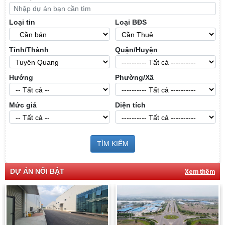
Loại tin
Loại BĐS
Tỉnh/Thành
Quận/Huyện
Hướng
Phường/Xã
Mức giá
Diện tích
TÌM KIẾM
DỰ ÁN NỔI BẬT
Xem thêm