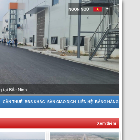
NGÔN NGỮ
tại Bắc Giang
A
CẦN THUÊ
BĐS KHÁC
SÀN GIAO DỊCH
LIÊN HỆ
BẢNG HÀNG
Xem thêm