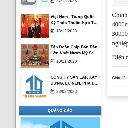
27/12/2023
Chính
Việt Nam - Trung Quốc
Ký Thỏa Thuận Hợp Tác
4000m
Toàn Diện
13/12/2023
30000
nghiệ
Tập Đoàn Chip Bán Dẫn
Lớn Nhất Nước Mỹ Sắp
Điện 
Về Việt Nam
10/11/2023
CÔNG TY SAN LẤP, XÂY
Chia sẻ:
DỰNG, LU NỀN, PHÁ DỠ,
THIẾT KẾ THI CÔNG KẾT
28/03/2023
CẤU NHÀ XƯỞNG TẠI
HƯNG YÊN
QUẢNG CÁO