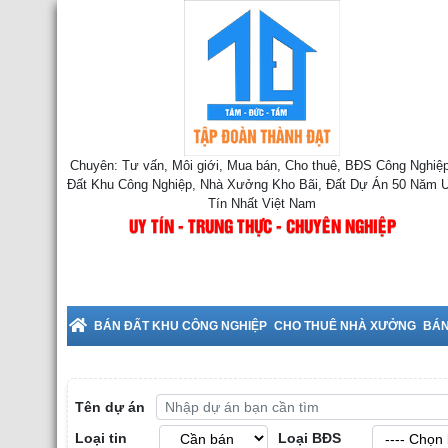
Chuyên: Tư vấn, Môi giới, Mua bán, Cho thuê, BĐS Công Nghiệp
Đất Khu Công Nghiệp, Nhà Xưởng Kho Bãi, Đất Dự Án 50 Năm 
Tín Nhất Việt Nam
UY TÍN - TRUNG THỰC - CHUYÊN NGHIỆP
uê Nhà Xưởng tại Bắc Ninh
BÁN ĐẤT KHU CÔNG NGHIỆP
CHO THUÊ NHÀ XƯỞNG
BÁN
Tên dự án
Loại tin
Loại BĐS