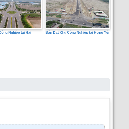
Công Nghiệp tại Hưng Yên
Bán đất 
Dịch Vụ 
Huyện Ân
SÀN GIAO DỊCH BẤT ĐỘNG SẢN
THÀNH ĐẠT