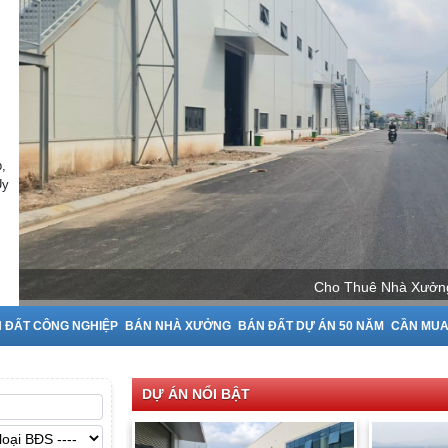
,
Uy
Cho Thuê Nhà Xưởng 
 ĐẤT CÔNG NGHIỆP
BÁN NHÀ XƯỞNG
BÁN ĐẤT DỰ ÁN 50 NĂM
CẦN MU
DỰ ÁN NỔI BẬT