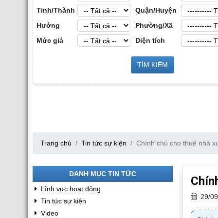
Tỉnh/Thành
Quận/Huyện
Hướng
Phường/Xã
Mức giá
Diện tích
Cho Thuê Nhà Xưở
 Sản Công
TÌM KIẾM
Cho Thuê Nhà Xưởng tại Hưng Yên
ang
Trang chủ
Tin tức sự kiện
Chính chủ cho thuê nhà xư
DANH MỤC TIN TỨC
Chính
Lĩnh vực hoạt động
29/09
Tin tức sự kiện
Video