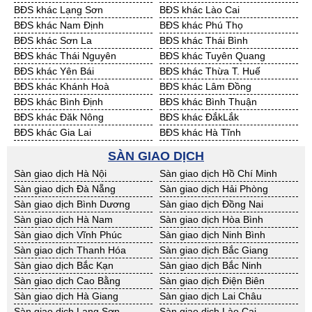
BĐS khác Lạng Sơn
BĐS khác Lào Cai
Cần Thuê Vĩnh Long
Cần Thuê Hải Dương
BĐS khác Nam Định
BĐS khác Phú Thọ
Cần Thuê Hưng Yên
Cần Thuê Quảng Ninh
BĐS khác Sơn La
BĐS khác Thái Bình
BĐS khác Thái Nguyên
BĐS khác Tuyên Quang
BĐS khác Yên Bái
BĐS khác Thừa T. Huế
BĐS khác Khánh Hoà
BĐS khác Lâm Đồng
BĐS khác Bình Định
BĐS khác Bình Thuận
BĐS khác Đăk Nông
BĐS khác ĐắkLắk
BĐS khác Gia Lai
BĐS khác Hà Tĩnh
BĐS khác Kon Tum
BĐS khác Nghệ An
SÀN GIAO DỊCH
BĐS khác Ninh Thuận
BĐS khác Phú Yên
Sàn giao dịch Hà Nội
Sàn giao dịch Hồ Chí Minh
BĐS khác Quảng Bình
BĐS khác Quảng Nam
Sàn giao dịch Đà Nẵng
Sàn giao dịch Hải Phòng
BĐS khác Quảng Ngãi
BĐS khác Bà Rịa - VT
Sàn giao dịch Bình Dương
Sàn giao dịch Đồng Nai
BĐS khác Cần Thơ
BĐS khác An Giang
Sàn giao dịch Hà Nam
Sàn giao dịch Hòa Bình
BĐS khác Bạc Liêu
BĐS khác Bến Tre
Sàn giao dịch Vĩnh Phúc
Sàn giao dịch Ninh Bình
BĐS khác Bình Phước
BĐS khác Cà Mau
Sàn giao dịch Thanh Hóa
Sàn giao dịch Bắc Giang
BĐS khác Đồng Tháp
BĐS khác Hậu Giang
Sàn giao dịch Bắc Kạn
Sàn giao dịch Bắc Ninh
BĐS khác Kiên Giang
BĐS khác Long An
Sàn giao dịch Cao Bằng
Sàn giao dịch Điện Biên
BĐS khác Sóc Trăng
BĐS khác Tây Ninh
Sàn giao dịch Hà Giang
Sàn giao dịch Lai Châu
BĐS khác Tiền Giang
BĐS khác Trà Vinh
Sàn giao dịch Lạng Sơn
Sàn giao dịch Lào Cai