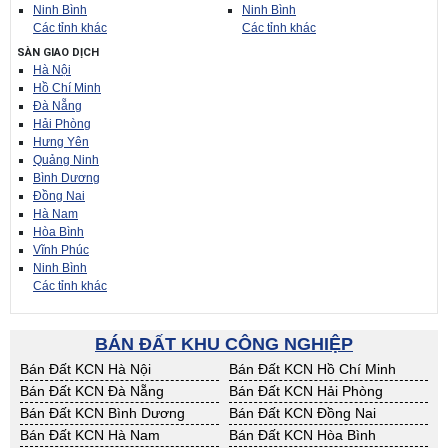
Ninh Bình
Ninh Bình
Các tỉnh khác
Các tỉnh khác
SÀN GIAO DỊCH
Hà Nội
Hồ Chí Minh
Đà Nẵng
Hải Phòng
Hưng Yên
Quảng Ninh
Bình Dương
Đồng Nai
Hà Nam
Hòa Bình
Vĩnh Phúc
Ninh Bình
Các tỉnh khác
BÁN ĐẤT KHU CÔNG NGHIỆP
Bán Đất KCN Hà Nội
Bán Đất KCN Hồ Chí Minh
Bán Đất KCN Đà Nẵng
Bán Đất KCN Hải Phòng
Bán Đất KCN Bình Dương
Bán Đất KCN Đồng Nai
Bán Đất KCN Hà Nam
Bán Đất KCN Hòa Bình