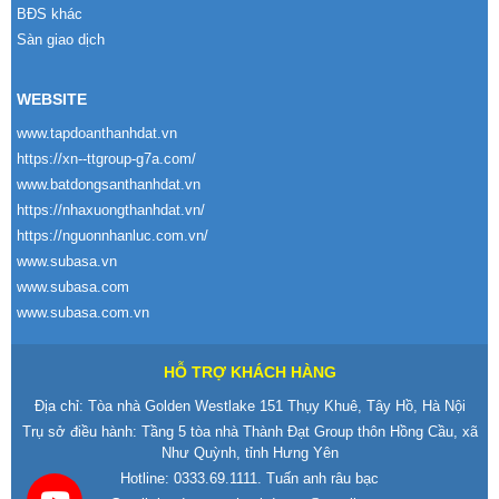
BĐS khác
Sàn giao dịch
WEBSITE
www.tapdoanthanhdat.vn
https://xn--ttgroup-g7a.com/
www.batdongsanthanhdat.vn
https://nhaxuongthanhdat.vn/
https://nguonnhanluc.com.vn/
www.subasa.vn
www.subasa.com
www.subasa.com.vn
HỖ TRỢ KHÁCH HÀNG
Địa chỉ: Tòa nhà Golden Westlake 151 Thụy Khuê, Tây Hồ, Hà Nội
Trụ sở điều hành: Tầng 5 tòa nhà Thành Đạt Group thôn Hồng Cầu, xã
Như Quỳnh, tỉnh Hưng Yên
Hotline:
0333.69.1111
. Tuấn anh râu bạc