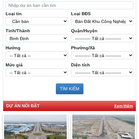
Loại tin
Loại BĐS
Tỉnh/Thành
Quận/Huyện
Hướng
Phường/Xã
Mức giá
Diện tích
TÌM KIẾM
DỰ ÁN NỔI BẬT
Xem thêm