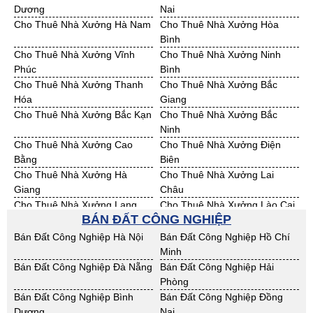
Bán Đất KCN Bình Phước
Bán Đất KCN Cà Mau
Dương
Nai
Bán Đất KCN Đồng Tháp
Bán Đất KCN Hậu Giang
Cho Thuê Nhà Xưởng Hà Nam
Cho Thuê Nhà Xưởng Hòa
Bán Đất KCN Kiên Giang
Bán Đất KCN Long An
Bình
Bán Đất KCN Sóc Trăng
Bán Đất KCN Tây Ninh
Cho Thuê Nhà Xưởng Vĩnh
Cho Thuê Nhà Xưởng Ninh
Bán Đất KCN Tiền Giang
Bán Đất KCN Trà Vinh
Phúc
Bình
Bán Đất KCN Vĩnh Long
Bán Đất KCN Hải Dương
Cho Thuê Nhà Xưởng Thanh
Cho Thuê Nhà Xưởng Bắc
Bán Đất KCN Hưng Yên
Bán Đất KCN Quảng Ninh
Hóa
Giang
Cho Thuê Nhà Xưởng Bắc Kạn
Cho Thuê Nhà Xưởng Bắc
Ninh
Cho Thuê Nhà Xưởng Cao
Cho Thuê Nhà Xưởng Điện
Bằng
Biên
Cho Thuê Nhà Xưởng Hà
Cho Thuê Nhà Xưởng Lai
Giang
Châu
Cho Thuê Nhà Xưởng Lạng
Cho Thuê Nhà Xưởng Lào Cai
BÁN ĐẤT CÔNG NGHIỆP
Sơn
Cho Thuê Nhà Xưởng Nam
Cho Thuê Nhà Xưởng Phú Thọ
Bán Đất Công Nghiệp Hà Nội
Bán Đất Công Nghiệp Hồ Chí
Định
Minh
Cho Thuê Nhà Xưởng Sơn La
Cho Thuê Nhà Xưởng Thái
Bán Đất Công Nghiệp Đà Nẵng
Bán Đất Công Nghiệp Hải
Bình
Phòng
Cho Thuê Nhà Xưởng Thái
Cho Thuê Nhà Xưởng Tuyên
Bán Đất Công Nghiệp Bình
Bán Đất Công Nghiệp Đồng
Nguyên
Quang
Dương
Nai