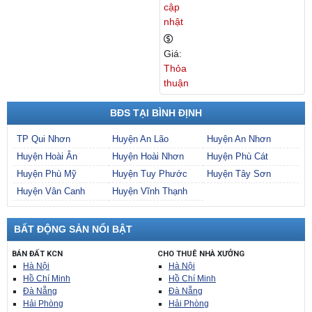
Ệp
cập
Tại
nhật
Quy
Nhơ
Giá:
N
Thỏa
Bình
thuận
Định
BĐS TẠI BÌNH ĐỊNH
TP Qui Nhơn
Huyện An Lão
Huyện An Nhơn
Huyện Hoài Ân
Huyện Hoài Nhơn
Huyện Phù Cát
Huyện Phù Mỹ
Huyện Tuy Phước
Huyện Tây Sơn
Huyện Vân Canh
Huyện Vĩnh Thạnh
BẤT ĐỘNG SẢN NỔI BẬT
BÁN ĐẤT KCN
CHO THUÊ NHÀ XƯỞNG
Hà Nội
Hà Nội
Hồ Chí Minh
Hồ Chí Minh
Đà Nẵng
Đà Nẵng
Hải Phòng
Hải Phòng