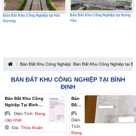
Bán Đất Khu Công Nghiệp tại Hưng
Bán Đất Khu Công Nghiệp tại Hải
Yên
Dương
Bán Đất Khu Công Nghiệp
Bán Đất Khu Công Nghiệp tại Bì
BÁN ĐẤT KHU CÔNG NGHIỆP TẠI BÌNH
ĐỊNH
Bán Đất Khu Công
Bán
Nghiệp Tại Bình
Đất
Định
Khu
Diện Tích:
Đang
Côn
cập nhật
Diện
G
Tích:
Giá:
Thỏa thuận
Nghi
Đang