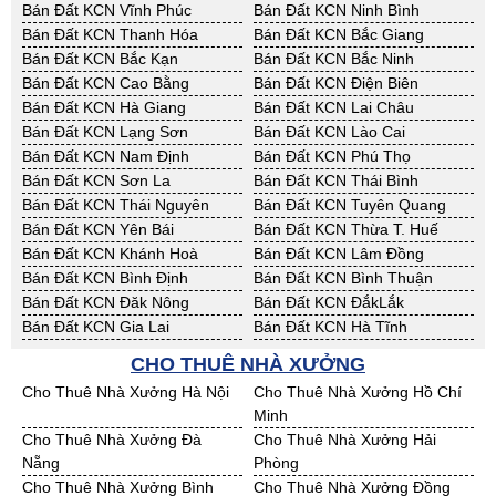
Bán Đất KCN Vĩnh Phúc
Bán Đất KCN Ninh Bình
Bán Đất KCN Thanh Hóa
Bán Đất KCN Bắc Giang
Bán Đất KCN Bắc Kạn
Bán Đất KCN Bắc Ninh
Bán Đất KCN Cao Bằng
Bán Đất KCN Điện Biên
Bán Đất KCN Hà Giang
Bán Đất KCN Lai Châu
Bán Đất KCN Lạng Sơn
Bán Đất KCN Lào Cai
Bán Đất KCN Nam Định
Bán Đất KCN Phú Thọ
Bán Đất KCN Sơn La
Bán Đất KCN Thái Bình
Bán Đất KCN Thái Nguyên
Bán Đất KCN Tuyên Quang
Bán Đất KCN Yên Bái
Bán Đất KCN Thừa T. Huế
Bán Đất KCN Khánh Hoà
Bán Đất KCN Lâm Đồng
Bán Đất KCN Bình Định
Bán Đất KCN Bình Thuận
Bán Đất KCN Đăk Nông
Bán Đất KCN ĐắkLắk
Bán Đất KCN Gia Lai
Bán Đất KCN Hà Tĩnh
Bán Đất KCN Kon Tum
Bán Đất KCN Nghệ An
CHO THUÊ NHÀ XƯỞNG
Bán Đất KCN Ninh Thuận
Bán Đất KCN Phú Yên
Cho Thuê Nhà Xưởng Hà Nội
Cho Thuê Nhà Xưởng Hồ Chí
Bán Đất KCN Quảng Bình
Bán Đất KCN Quảng Nam
Minh
Bán Đất KCN Quảng Ngãi
Bán Đất KCN Bà Rịa - VT
Cho Thuê Nhà Xưởng Đà
Cho Thuê Nhà Xưởng Hải
Bán Đất KCN Cần Thơ
Bán Đất KCN An Giang
Nẵng
Phòng
Bán Đất KCN Bạc Liêu
Bán Đất KCN Bến Tre
Cho Thuê Nhà Xưởng Bình
Cho Thuê Nhà Xưởng Đồng