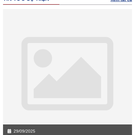
Sàn giao dịch Quảng Bình
Sàn giao dịch Quảng Nam
Sàn giao dịch Quảng Ngãi
Sàn giao dịch Bà Rịa - VT
Sàn giao dịch Cần Thơ
Sàn giao dịch An Giang
Sàn giao dịch Bạc Liêu
Sàn giao dịch Bến Tre
Sàn giao dịch Bình Phước
Sàn giao dịch Cà Mau
Sàn giao dịch Đồng Tháp
Sàn giao dịch Hậu Giang
Sàn giao dịch Kiên Giang
Sàn giao dịch Long An
Sàn giao dịch Sóc Trăng
Sàn giao dịch Tây Ninh
Sàn giao dịch Tiền Giang
Sàn giao dịch Trà Vinh
Sàn giao dịch Vĩnh Long
Sàn giao dịch Hải Dương
Sàn giao dịch Hưng Yên
Sàn giao dịch Quảng Ninh
29/09/2025