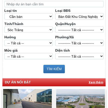
Loại tin
Loại BĐS
Tỉnh/Thành
Quận/Huyện
Hướng
Phường/Xã
Mức giá
Diện tích
TÌM KIẾM
DỰ ÁN NỔI BẬT
Xem thêm