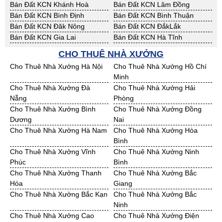
Bán Đất KCN Khánh Hoà
Bán Đất KCN Lâm Đồng
Bán Đất KCN Bình Định
Bán Đất KCN Bình Thuận
Bán Đất KCN Đăk Nông
Bán Đất KCN ĐắkLắk
Bán Đất KCN Gia Lai
Bán Đất KCN Hà Tĩnh
Bán Đất KCN Kon Tum
Bán Đất KCN Nghệ An
CHO THUÊ NHÀ XƯỞNG
Bán Đất KCN Ninh Thuận
Bán Đất KCN Phú Yên
Cho Thuê Nhà Xưởng Hà Nội
Cho Thuê Nhà Xưởng Hồ Chí
Bán Đất KCN Quảng Bình
Bán Đất KCN Quảng Nam
Minh
Bán Đất KCN Quảng Ngãi
Bán Đất KCN Bà Rịa - VT
Cho Thuê Nhà Xưởng Đà
Cho Thuê Nhà Xưởng Hải
Bán Đất KCN Cần Thơ
Bán Đất KCN An Giang
Nẵng
Phòng
Bán Đất KCN Bạc Liêu
Bán Đất KCN Bến Tre
Cho Thuê Nhà Xưởng Bình
Cho Thuê Nhà Xưởng Đồng
Bán Đất KCN Bình Phước
Bán Đất KCN Cà Mau
Dương
Nai
Bán Đất KCN Đồng Tháp
Bán Đất KCN Hậu Giang
Cho Thuê Nhà Xưởng Hà Nam
Cho Thuê Nhà Xưởng Hòa
Bán Đất KCN Kiên Giang
Bán Đất KCN Long An
Bình
Bán Đất KCN Sóc Trăng
Bán Đất KCN Tây Ninh
Cho Thuê Nhà Xưởng Vĩnh
Cho Thuê Nhà Xưởng Ninh
Bán Đất KCN Tiền Giang
Bán Đất KCN Trà Vinh
Phúc
Bình
Bán Đất KCN Vĩnh Long
Bán Đất KCN Hải Dương
Cho Thuê Nhà Xưởng Thanh
Cho Thuê Nhà Xưởng Bắc
Bán Đất KCN Hưng Yên
Bán Đất KCN Quảng Ninh
Hóa
Giang
Cho Thuê Nhà Xưởng Bắc Kạn
Cho Thuê Nhà Xưởng Bắc
Ninh
Cho Thuê Nhà Xưởng Cao
Cho Thuê Nhà Xưởng Điện