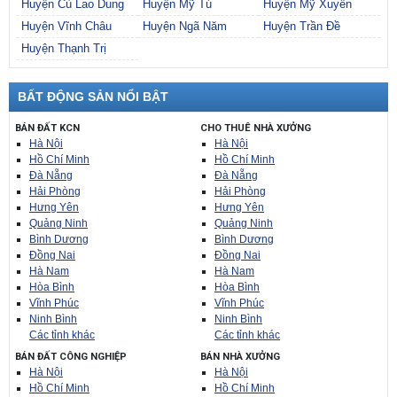
Huyện Cù Lao Dung
Huyện Mỹ Tú
Huyện Mỹ Xuyên
Huyện Vĩnh Châu
Huyện Ngã Năm
Huyện Trần Đề
Huyện Thạnh Trị
BẤT ĐỘNG SẢN NỔI BẬT
BÁN ĐẤT KCN
CHO THUÊ NHÀ XƯỞNG
Hà Nội
Hà Nội
Hồ Chí Minh
Hồ Chí Minh
Đà Nẵng
Đà Nẵng
Hải Phòng
Hải Phòng
Hưng Yên
Hưng Yên
Quảng Ninh
Quảng Ninh
Bình Dương
Bình Dương
Đồng Nai
Đồng Nai
Hà Nam
Hà Nam
Hòa Bình
Hòa Bình
Vĩnh Phúc
Vĩnh Phúc
Ninh Bình
Ninh Bình
Các tỉnh khác
Các tỉnh khác
BÁN ĐẤT CÔNG NGHIỆP
BÁN NHÀ XƯỞNG
Hà Nội
Hà Nội
Hồ Chí Minh
Hồ Chí Minh