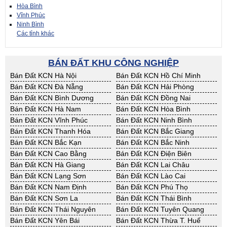
Hòa Bình
Vĩnh Phúc
Ninh Bình
Các tỉnh khác
BÁN ĐẤT KHU CÔNG NGHIỆP
Bán Đất KCN Hà Nội
Bán Đất KCN Hồ Chí Minh
Bán Đất KCN Đà Nẵng
Bán Đất KCN Hải Phòng
Bán Đất KCN Bình Dương
Bán Đất KCN Đồng Nai
Bán Đất KCN Hà Nam
Bán Đất KCN Hòa Bình
Bán Đất KCN Vĩnh Phúc
Bán Đất KCN Ninh Bình
Bán Đất KCN Thanh Hóa
Bán Đất KCN Bắc Giang
Bán Đất KCN Bắc Kạn
Bán Đất KCN Bắc Ninh
Bán Đất KCN Cao Bằng
Bán Đất KCN Điện Biên
Bán Đất KCN Hà Giang
Bán Đất KCN Lai Châu
Bán Đất KCN Lạng Sơn
Bán Đất KCN Lào Cai
Bán Đất KCN Nam Định
Bán Đất KCN Phú Thọ
Bán Đất KCN Sơn La
Bán Đất KCN Thái Bình
Bán Đất KCN Thái Nguyên
Bán Đất KCN Tuyên Quang
Bán Đất KCN Yên Bái
Bán Đất KCN Thừa T. Huế