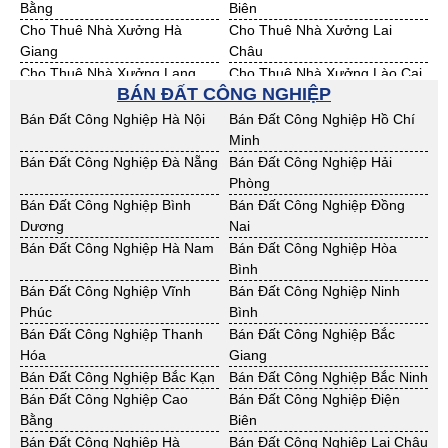
Bằng
Biên
Cho Thuê Nhà Xưởng Hà
Cho Thuê Nhà Xưởng Lai
Giang
Châu
Cho Thuê Nhà Xưởng Lạng
Cho Thuê Nhà Xưởng Lào Cai
BÁN ĐẤT CÔNG NGHIỆP
Sơn
Cho Thuê Nhà Xưởng Nam
Cho Thuê Nhà Xưởng Phú Thọ
Bán Đất Công Nghiệp Hà Nội
Bán Đất Công Nghiệp Hồ Chí
Định
Minh
Cho Thuê Nhà Xưởng Sơn La
Cho Thuê Nhà Xưởng Thái
Bán Đất Công Nghiệp Đà Nẵng
Bán Đất Công Nghiệp Hải
Bình
Phòng
Cho Thuê Nhà Xưởng Thái
Cho Thuê Nhà Xưởng Tuyên
Bán Đất Công Nghiệp Bình
Bán Đất Công Nghiệp Đồng
Nguyên
Quang
Dương
Nai
Cho Thuê Nhà Xưởng Yên Bái
Cho Thuê Nhà Xưởng Thừa T.
Bán Đất Công Nghiệp Hà Nam
Bán Đất Công Nghiệp Hòa
Huế
Bình
Cho Thuê Nhà Xưởng Khánh
Cho Thuê Nhà Xưởng Lâm
Bán Đất Công Nghiệp Vĩnh
Bán Đất Công Nghiệp Ninh
Hoà
Đồng
Phúc
Bình
Cho Thuê Nhà Xưởng Bình
Cho Thuê Nhà Xưởng Bình
Bán Đất Công Nghiệp Thanh
Bán Đất Công Nghiệp Bắc
Định
Thuận
Hóa
Giang
Cho Thuê Nhà Xưởng Đăk
Cho Thuê Nhà Xưởng ĐắkLắk
Bán Đất Công Nghiệp Bắc Kạn
Bán Đất Công Nghiệp Bắc Ninh
Nông
Bán Đất Công Nghiệp Cao
Bán Đất Công Nghiệp Điện
Cho Thuê Nhà Xưởng Gia Lai
Cho Thuê Nhà Xưởng Hà Tĩnh
Bằng
Biên
Cho Thuê Nhà Xưởng Kon
Cho Thuê Nhà Xưởng Nghệ An
Bán Đất Công Nghiệp Hà
Bán Đất Công Nghiệp Lai Châu