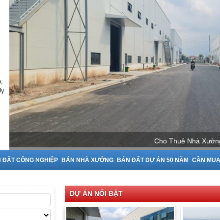
,
Uy
Ninh
 ĐẤT CÔNG NGHIỆP
BÁN NHÀ XƯỞNG
BÁN ĐẤT DỰ ÁN 50 NĂM
CẦN MU
DỰ ÁN NỔI BẬT