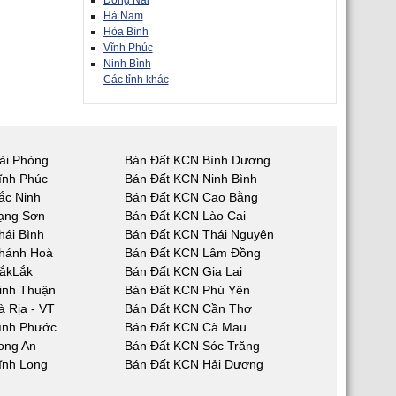
Đồng Nai
Hà Nam
Hòa Bình
Vĩnh Phúc
Ninh Bình
Các tỉnh khác
ải Phòng
Bán Đất KCN Bình Dương
ĩnh Phúc
Bán Đất KCN Ninh Bình
ắc Ninh
Bán Đất KCN Cao Bằng
ạng Sơn
Bán Đất KCN Lào Cai
hái Bình
Bán Đất KCN Thái Nguyên
hánh Hoà
Bán Đất KCN Lâm Đồng
ắkLắk
Bán Đất KCN Gia Lai
inh Thuận
Bán Đất KCN Phú Yên
 Rịa - VT
Bán Đất KCN Cần Thơ
ình Phước
Bán Đất KCN Cà Mau
ong An
Bán Đất KCN Sóc Trăng
ĩnh Long
Bán Đất KCN Hải Dương