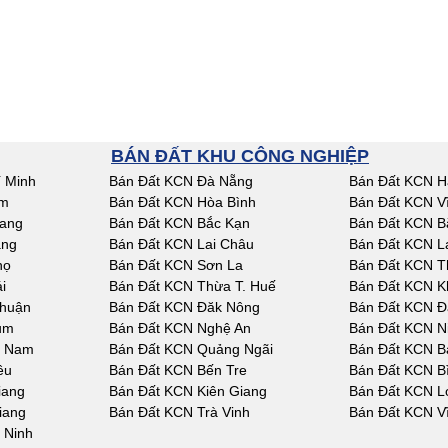
BÁN ĐẤT KHU CÔNG NGHIỆP
 Minh
Bán Đất KCN Đà Nẵng
Bán Đất KCN H
am
Bán Đất KCN Hòa Bình
Bán Đất KCN V
iang
Bán Đất KCN Bắc Kạn
Bán Đất KCN B
ang
Bán Đất KCN Lai Châu
Bán Đất KCN L
họ
Bán Đất KCN Sơn La
Bán Đất KCN T
i
Bán Đất KCN Thừa T. Huế
Bán Đất KCN K
Thuận
Bán Đất KCN Đăk Nông
Bán Đất KCN Đ
um
Bán Đất KCN Nghệ An
Bán Đất KCN N
g Nam
Bán Đất KCN Quảng Ngãi
Bán Đất KCN Bà
êu
Bán Đất KCN Bến Tre
Bán Đất KCN B
iang
Bán Đất KCN Kiên Giang
Bán Đất KCN L
iang
Bán Đất KCN Trà Vinh
Bán Đất KCN V
 Ninh