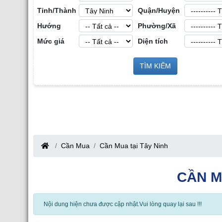
Tỉnh/Thành
Quận/Huyện
Hướng
Phường/Xã
Mức giá
Diện tích
Sàn Môi Giới Bất Động Sản Công
TÌM KIẾM
Cho Thuê Nhà Xưởng tại Hưng Y
Nghiệp tại Tỉnh Bắc Giang
Bắc Giang
Cần Mua
Cần Mua tại Tây Ninh
CẦN M
Nội dung hiện chưa được cập nhật.Vui lòng quay lại sau !!!