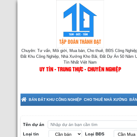
Chuyên: Tư vấn, Môi giới, Mua bán, Cho thuê, BĐS Công Nghiệp
Đất Khu Công Nghiệp, Nhà Xưởng Kho Bãi, Đất Dự Án 50 Năm 
Tín Nhất Việt Nam
UY TÍN - TRUNG THỰC - CHUYÊN NGHIỆP
Cho Thuê Nhà Xưởng tại Bắc 
BÁN ĐẤT KHU CÔNG NGHIỆP
CHO THUÊ NHÀ XƯỞNG
BÁN
Tên dự án
Loại tin
Loại BĐS