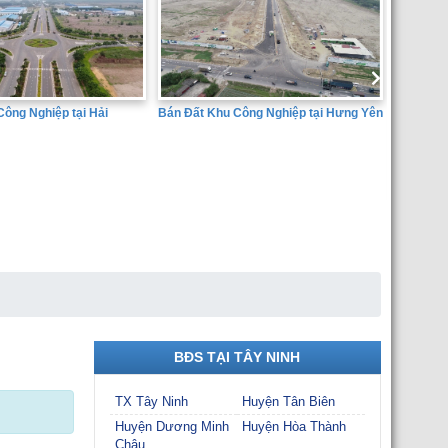
Bán Đất Khu Công Nghiệp tại Hưng Yên
 Hải
SÀN GIAO DỊCH BẤT Đ
THÀNH ĐẠT
BĐS TẠI TÂY NINH
TX Tây Ninh
Huyện Tân Biên
Huyện Dương Minh
Huyện Hòa Thành
Châu