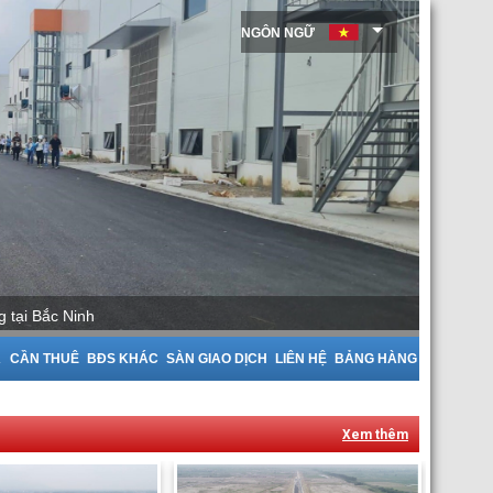
NGÔN NGỮ
Cho Thuê Nhà Xưởng tại Bắc Giang
A
CẦN THUÊ
BĐS KHÁC
SÀN GIAO DỊCH
LIÊN HỆ
BẢNG HÀNG
Xem thêm