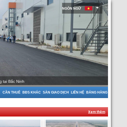
NGÔN NGỮ
i Bắc Ninh
A
CẦN THUÊ
BĐS KHÁC
SÀN GIAO DỊCH
LIÊN HỆ
BẢNG HÀNG
Xem thêm