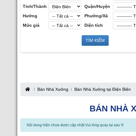
Tỉnh/Thành
Quận/Huyện
Hướng
Phường/Xã
Mức giá
Diện tích
 Sản Công
Sàn Môi Giới Bất Động Sản Công
TÌM KIẾM
Cho Thuê Nhà Xưở
nh
Nghiệp tại Tỉnh Bắc Giang
Bắc Giang
Bán Nhà Xưởng
Bán Nhà Xưởng tại Điện Biên
BÁN NHÀ X
Nội dung hiện chưa được cập nhật.Vui lòng quay lại sau !!!