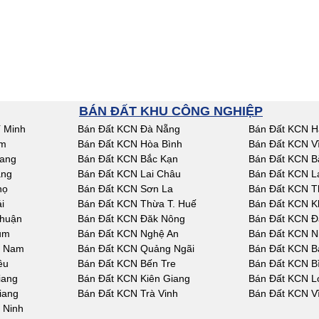
BÁN ĐẤT KHU CÔNG NGHIỆP
 Minh
Bán Đất KCN Đà Nẵng
Bán Đất KCN H
am
Bán Đất KCN Hòa Bình
Bán Đất KCN V
iang
Bán Đất KCN Bắc Kạn
Bán Đất KCN B
ang
Bán Đất KCN Lai Châu
Bán Đất KCN L
họ
Bán Đất KCN Sơn La
Bán Đất KCN T
i
Bán Đất KCN Thừa T. Huế
Bán Đất KCN K
Thuận
Bán Đất KCN Đăk Nông
Bán Đất KCN Đ
um
Bán Đất KCN Nghệ An
Bán Đất KCN N
g Nam
Bán Đất KCN Quảng Ngãi
Bán Đất KCN Bà
êu
Bán Đất KCN Bến Tre
Bán Đất KCN B
iang
Bán Đất KCN Kiên Giang
Bán Đất KCN L
iang
Bán Đất KCN Trà Vinh
Bán Đất KCN V
 Ninh