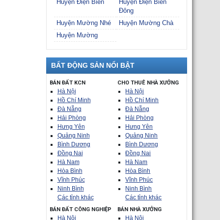
Huyện Điện Biên
Huyện Điện Biên
Đông
Huyện Mường Nhé
Huyện Mường Chà
Huyện Mường
BẤT ĐỘNG SẢN NỔI BẬT
BÁN ĐẤT KCN
CHO THUÊ NHÀ XƯỞNG
Hà Nội
Hà Nội
Hồ Chí Minh
Hồ Chí Minh
Đà Nẵng
Đà Nẵng
Hải Phòng
Hải Phòng
Hưng Yên
Hưng Yên
Quảng Ninh
Quảng Ninh
Bình Dương
Bình Dương
Đồng Nai
Đồng Nai
Hà Nam
Hà Nam
Hòa Bình
Hòa Bình
Vĩnh Phúc
Vĩnh Phúc
Ninh Bình
Ninh Bình
Các tỉnh khác
Các tỉnh khác
BÁN ĐẤT CÔNG NGHIỆP
BÁN NHÀ XƯỞNG
Hà Nội
Hà Nội