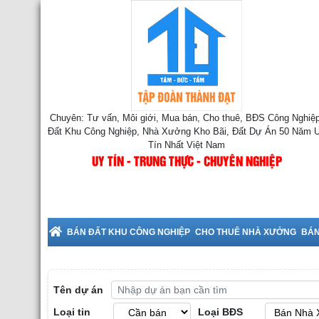
Chuyên: Tư vấn, Môi giới, Mua bán, Cho thuê, BĐS Công Nghiệp
Đất Khu Công Nghiệp, Nhà Xưởng Kho Bãi, Đất Dự Án 50 Năm 
Tín Nhất Việt Nam
UY TÍN - TRUNG THỰC - CHUYÊN NGHIỆP
Nhà Xưởng tại Hưng Yên
BÁN ĐẤT KHU CÔNG NGHIỆP
CHO THUÊ NHÀ XƯỞNG
BÁN
Tên dự án
Loại tin
Loại BĐS