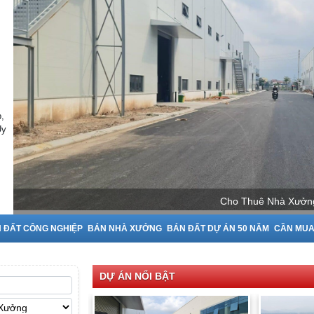
,
Uy
Cho Thuê Nhà Xưởng tạ
 ĐẤT CÔNG NGHIỆP
BÁN NHÀ XƯỞNG
BÁN ĐẤT DỰ ÁN 50 NĂM
CẦN MU
DỰ ÁN NỔI BẬT