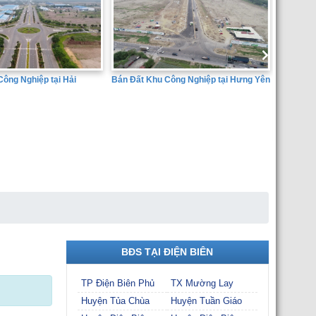
Bán Đất Khu Công Nghiệp tại Hưng Yên
ông Nghiệp tại Hải
SÀN GIA
THÀNH 
BĐS TẠI ĐIỆN BIÊN
TP Điện Biên Phủ
TX Mường Lay
Huyện Tủa Chùa
Huyện Tuần Giáo