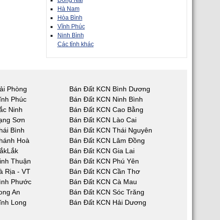
Đồng Nai
Hà Nam
Hòa Bình
Vĩnh Phúc
Ninh Bình
Các tỉnh khác
ải Phòng
Bán Đất KCN Bình Dương
ĩnh Phúc
Bán Đất KCN Ninh Bình
ắc Ninh
Bán Đất KCN Cao Bằng
ạng Sơn
Bán Đất KCN Lào Cai
hái Bình
Bán Đất KCN Thái Nguyên
hánh Hoà
Bán Đất KCN Lâm Đồng
ắkLắk
Bán Đất KCN Gia Lai
inh Thuận
Bán Đất KCN Phú Yên
 Rịa - VT
Bán Đất KCN Cần Thơ
ình Phước
Bán Đất KCN Cà Mau
ong An
Bán Đất KCN Sóc Trăng
ĩnh Long
Bán Đất KCN Hải Dương