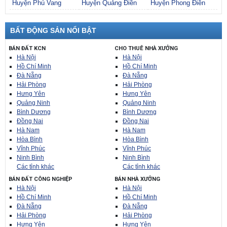
Huyện Phú Vang
Huyện Quảng Điền
Huyện Phong Điền
BẤT ĐỘNG SẢN NỔI BẬT
BÁN ĐẤT KCN
CHO THUÊ NHÀ XƯỞNG
Hà Nội
Hà Nội
Hồ Chí Minh
Hồ Chí Minh
Đà Nẵng
Đà Nẵng
Hải Phòng
Hải Phòng
Hưng Yên
Hưng Yên
Quảng Ninh
Quảng Ninh
Bình Dương
Bình Dương
Đồng Nai
Đồng Nai
Hà Nam
Hà Nam
Hòa Bình
Hòa Bình
Vĩnh Phúc
Vĩnh Phúc
Ninh Bình
Ninh Bình
Các tỉnh khác
Các tỉnh khác
BÁN ĐẤT CÔNG NGHIỆP
BÁN NHÀ XƯỞNG
Hà Nội
Hà Nội
Hồ Chí Minh
Hồ Chí Minh
Đà Nẵng
Đà Nẵng
Hải Phòng
Hải Phòng
Hưng Yên
Hưng Yên