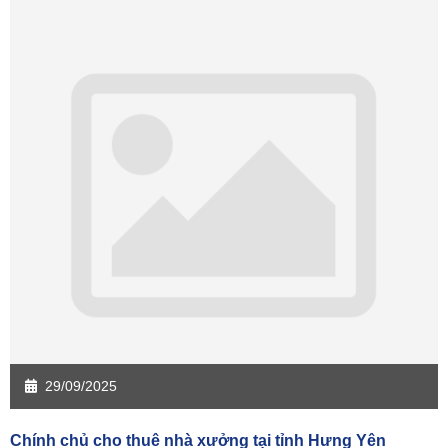
Sàn giao dịch Cần Thơ
Sàn giao dịch An Giang
Sàn giao dịch Bạc Liêu
Sàn giao dịch Bến Tre
Sàn giao dịch Bình Phước
Sàn giao dịch Cà Mau
Sàn giao dịch Đồng Tháp
Sàn giao dịch Hậu Giang
Sàn giao dịch Kiên Giang
Sàn giao dịch Long An
Sàn giao dịch Sóc Trăng
Sàn giao dịch Tây Ninh
Sàn giao dịch Tiền Giang
Sàn giao dịch Trà Vinh
Sàn giao dịch Vĩnh Long
Sàn giao dịch Hải Dương
Sàn giao dịch Hưng Yên
Sàn giao dịch Quảng Ninh
29/09/2025
Chính chủ cho thuê nhà xưởng tại tỉnh Hưng Yên