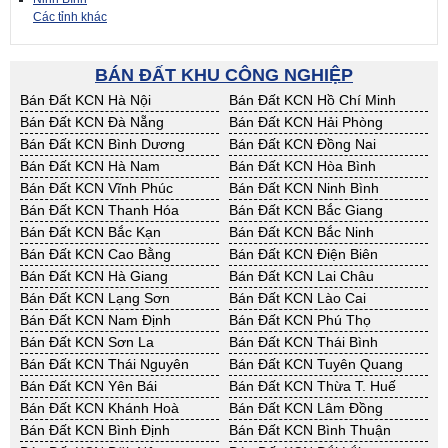
Các tỉnh khác
BÁN ĐẤT KHU CÔNG NGHIỆP
Bán Đất KCN Hà Nội
Bán Đất KCN Hồ Chí Minh
Bán Đất KCN Đà Nẵng
Bán Đất KCN Hải Phòng
Bán Đất KCN Bình Dương
Bán Đất KCN Đồng Nai
Bán Đất KCN Hà Nam
Bán Đất KCN Hòa Bình
Bán Đất KCN Vĩnh Phúc
Bán Đất KCN Ninh Bình
Bán Đất KCN Thanh Hóa
Bán Đất KCN Bắc Giang
Bán Đất KCN Bắc Kạn
Bán Đất KCN Bắc Ninh
Bán Đất KCN Cao Bằng
Bán Đất KCN Điện Biên
Bán Đất KCN Hà Giang
Bán Đất KCN Lai Châu
Bán Đất KCN Lạng Sơn
Bán Đất KCN Lào Cai
Bán Đất KCN Nam Định
Bán Đất KCN Phú Thọ
Bán Đất KCN Sơn La
Bán Đất KCN Thái Bình
Bán Đất KCN Thái Nguyên
Bán Đất KCN Tuyên Quang
Bán Đất KCN Yên Bái
Bán Đất KCN Thừa T. Huế
Bán Đất KCN Khánh Hoà
Bán Đất KCN Lâm Đồng
Bán Đất KCN Bình Định
Bán Đất KCN Bình Thuận