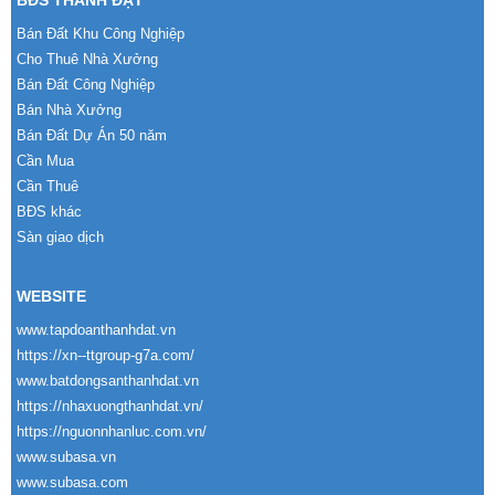
BĐS THÀNH ĐẠT
Bán Đất Khu Công Nghiệp
Cho Thuê Nhà Xưởng
Bán Đất Công Nghiệp
Bán Nhà Xưởng
Bán Đất Dự Án 50 năm
Cần Mua
Cần Thuê
BĐS khác
Sàn giao dịch
WEBSITE
www.tapdoanthanhdat.vn
https://xn--ttgroup-g7a.com/
www.batdongsanthanhdat.vn
https://nhaxuongthanhdat.vn/
https://nguonnhanluc.com.vn/
www.subasa.vn
www.subasa.com