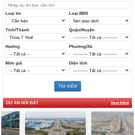
Loại tin
Loại BĐS
Tỉnh/Thành
Quận/Huyện
Hướng
Phường/Xã
Mức giá
Diện tích
TÌM KIẾM
DỰ ÁN NỔI BẬT
Xem thêm