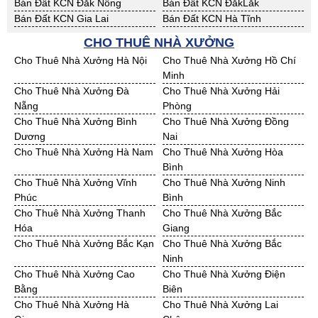
Bán Đất KCN Đăk Nông
Bán Đất KCN ĐắkLắk
Bán Đất KCN Gia Lai
Bán Đất KCN Hà Tĩnh
Bán Đất KCN Kon Tum
Bán Đất KCN Nghệ An
CHO THUÊ NHÀ XƯỞNG
Bán Đất KCN Ninh Thuận
Bán Đất KCN Phú Yên
Cho Thuê Nhà Xưởng Hà Nội
Cho Thuê Nhà Xưởng Hồ Chí
Bán Đất KCN Quảng Bình
Bán Đất KCN Quảng Nam
Minh
Bán Đất KCN Quảng Ngãi
Bán Đất KCN Bà Rịa - VT
Cho Thuê Nhà Xưởng Đà
Cho Thuê Nhà Xưởng Hải
Bán Đất KCN Cần Thơ
Bán Đất KCN An Giang
Nẵng
Phòng
Bán Đất KCN Bạc Liêu
Bán Đất KCN Bến Tre
Cho Thuê Nhà Xưởng Bình
Cho Thuê Nhà Xưởng Đồng
Bán Đất KCN Bình Phước
Bán Đất KCN Cà Mau
Dương
Nai
Bán Đất KCN Đồng Tháp
Bán Đất KCN Hậu Giang
Cho Thuê Nhà Xưởng Hà Nam
Cho Thuê Nhà Xưởng Hòa
Bán Đất KCN Kiên Giang
Bán Đất KCN Long An
Bình
Bán Đất KCN Sóc Trăng
Bán Đất KCN Tây Ninh
Cho Thuê Nhà Xưởng Vĩnh
Cho Thuê Nhà Xưởng Ninh
Bán Đất KCN Tiền Giang
Bán Đất KCN Trà Vinh
Phúc
Bình
Bán Đất KCN Vĩnh Long
Bán Đất KCN Hải Dương
Cho Thuê Nhà Xưởng Thanh
Cho Thuê Nhà Xưởng Bắc
Bán Đất KCN Hưng Yên
Bán Đất KCN Quảng Ninh
Hóa
Giang
Cho Thuê Nhà Xưởng Bắc Kạn
Cho Thuê Nhà Xưởng Bắc
Ninh
Cho Thuê Nhà Xưởng Cao
Cho Thuê Nhà Xưởng Điện
Bằng
Biên
Cho Thuê Nhà Xưởng Hà
Cho Thuê Nhà Xưởng Lai