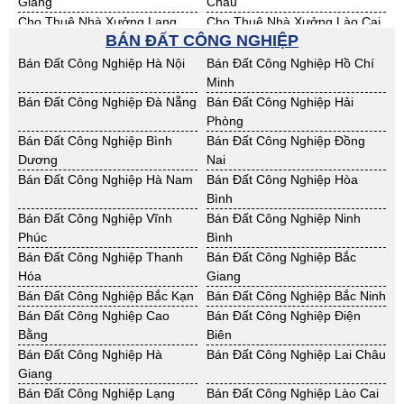
Giang
Châu
Cho Thuê Nhà Xưởng Lạng
Cho Thuê Nhà Xưởng Lào Cai
BÁN ĐẤT CÔNG NGHIỆP
Sơn
Cho Thuê Nhà Xưởng Nam
Cho Thuê Nhà Xưởng Phú Thọ
Bán Đất Công Nghiệp Hà Nội
Bán Đất Công Nghiệp Hồ Chí
Định
Minh
Cho Thuê Nhà Xưởng Sơn La
Cho Thuê Nhà Xưởng Thái
Bán Đất Công Nghiệp Đà Nẵng
Bán Đất Công Nghiệp Hải
Bình
Phòng
Cho Thuê Nhà Xưởng Thái
Cho Thuê Nhà Xưởng Tuyên
Bán Đất Công Nghiệp Bình
Bán Đất Công Nghiệp Đồng
Nguyên
Quang
Dương
Nai
Cho Thuê Nhà Xưởng Yên Bái
Cho Thuê Nhà Xưởng Thừa T.
Bán Đất Công Nghiệp Hà Nam
Bán Đất Công Nghiệp Hòa
Huế
Bình
Cho Thuê Nhà Xưởng Khánh
Cho Thuê Nhà Xưởng Lâm
Bán Đất Công Nghiệp Vĩnh
Bán Đất Công Nghiệp Ninh
Hoà
Đồng
Phúc
Bình
Cho Thuê Nhà Xưởng Bình
Cho Thuê Nhà Xưởng Bình
Bán Đất Công Nghiệp Thanh
Bán Đất Công Nghiệp Bắc
Định
Thuận
Hóa
Giang
Cho Thuê Nhà Xưởng Đăk
Cho Thuê Nhà Xưởng ĐắkLắk
Bán Đất Công Nghiệp Bắc Kạn
Bán Đất Công Nghiệp Bắc Ninh
Nông
Bán Đất Công Nghiệp Cao
Bán Đất Công Nghiệp Điện
Cho Thuê Nhà Xưởng Gia Lai
Cho Thuê Nhà Xưởng Hà Tĩnh
Bằng
Biên
Cho Thuê Nhà Xưởng Kon
Cho Thuê Nhà Xưởng Nghệ An
Bán Đất Công Nghiệp Hà
Bán Đất Công Nghiệp Lai Châu
Tum
Giang
Cho Thuê Nhà Xưởng Ninh
Cho Thuê Nhà Xưởng Phú Yên
Bán Đất Công Nghiệp Lạng
Bán Đất Công Nghiệp Lào Cai