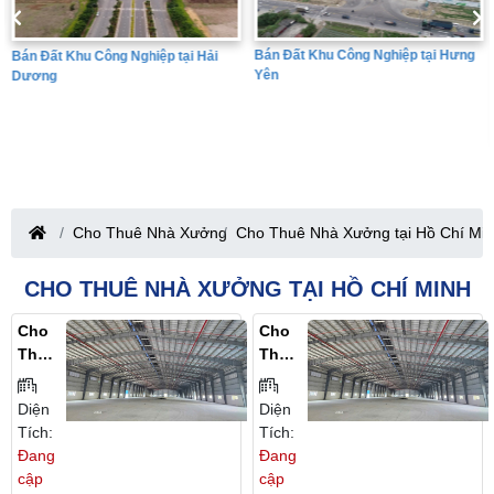
Bán Đất Khu Công Nghiệp tại Hưng
Bán Đất Khu Công Nghiệp tại Hải
Yên
Dương
Cho Thuê Nhà Xưởng
Cho Thuê Nhà Xưởng tại Hồ Chí Mi
CHO THUÊ NHÀ XƯỞNG TẠI HỒ CHÍ MINH
Cho
Cho
Thuê
Thuê
Nhà
10.00
Xưở
0m2
Diện
Diện
Ng,
Nhà
Tích:
Tích:
Kho
Xưở
Đang
Đang
Xưở
Ng
cập
cập
Ng
Tron