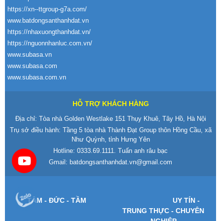
https://xn--ttgroup-g7a.com/
www.batdongsanthanhdat.vn
https://nhaxuongthanhdat.vn/
https://nguonnhanluc.com.vn/
www.subasa.vn
www.subasa.com
www.subasa.com.vn
HỖ TRỢ KHÁCH HÀNG
Địa chỉ: Tòa nhà Golden Westlake 151 Thụy Khuê, Tây Hồ, Hà Nội
Trụ sở điều hành: Tầng 5 tòa nhà Thành Đạt Group thôn Hồng Cầu, xã
Như Quỳnh, tỉnh Hưng Yên
Hotline:
0333.69.1111
. Tuấn anh râu bạc
Gmail:
batdongsanthanhdat.vn@gmail.com
T
ÂM -
Đ
ỨC - TẦM
UY T
ÍN -
TRUNG TH
ỰC - CHUY
ÊN