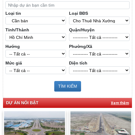
Loại tin
Loại BĐS
Tỉnh/Thành
Quận/Huyện
Hướng
Phường/Xã
Mức giá
Diện tích
TÌM KIẾM
DỰ ÁN NỔI BẬT
Xem thêm