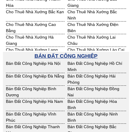
Bán Đất KCN Hưng Yên
Bán Đất KCN Quảng Ninh
Hóa
Giang
Cho Thuê Nhà Xưởng Bắc Kạn
Cho Thuê Nhà Xưởng Bắc
Ninh
Cho Thuê Nhà Xưởng Cao
Cho Thuê Nhà Xưởng Điện
Bằng
Biên
Cho Thuê Nhà Xưởng Hà
Cho Thuê Nhà Xưởng Lai
Giang
Châu
Cho Thuê Nhà Xưởng Lạng
Cho Thuê Nhà Xưởng Lào Cai
BÁN ĐẤT CÔNG NGHIỆP
Sơn
Cho Thuê Nhà Xưởng Nam
Cho Thuê Nhà Xưởng Phú Thọ
Bán Đất Công Nghiệp Hà Nội
Bán Đất Công Nghiệp Hồ Chí
Định
Minh
Cho Thuê Nhà Xưởng Sơn La
Cho Thuê Nhà Xưởng Thái
Bán Đất Công Nghiệp Đà Nẵng
Bán Đất Công Nghiệp Hải
Bình
Phòng
Cho Thuê Nhà Xưởng Thái
Cho Thuê Nhà Xưởng Tuyên
Bán Đất Công Nghiệp Bình
Bán Đất Công Nghiệp Đồng
Nguyên
Quang
Dương
Nai
Cho Thuê Nhà Xưởng Yên Bái
Cho Thuê Nhà Xưởng Thừa T.
Bán Đất Công Nghiệp Hà Nam
Bán Đất Công Nghiệp Hòa
Huế
Bình
Cho Thuê Nhà Xưởng Khánh
Cho Thuê Nhà Xưởng Lâm
Bán Đất Công Nghiệp Vĩnh
Bán Đất Công Nghiệp Ninh
Hoà
Đồng
Phúc
Bình
Cho Thuê Nhà Xưởng Bình
Cho Thuê Nhà Xưởng Bình
Bán Đất Công Nghiệp Thanh
Bán Đất Công Nghiệp Bắc