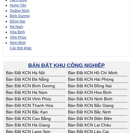
Hải Phòng
Hưng Yên
Quảng Ninh
Bình Dương
Đồng Nai
Hà Nam
Hòa Bình
Vĩnh Phúc
Ninh Bình
Các tỉnh khác
BÁN ĐẤT KHU CÔNG NGHIỆP
Bán Đất KCN Hà Nội
Bán Đất KCN Hồ Chí Minh
Bán Đất KCN Đà Nẵng
Bán Đất KCN Hải Phòng
Bán Đất KCN Bình Dương
Bán Đất KCN Đồng Nai
Bán Đất KCN Hà Nam
Bán Đất KCN Hòa Bình
Bán Đất KCN Vĩnh Phúc
Bán Đất KCN Ninh Bình
Bán Đất KCN Thanh Hóa
Bán Đất KCN Bắc Giang
Bán Đất KCN Bắc Kạn
Bán Đất KCN Bắc Ninh
Bán Đất KCN Cao Bằng
Bán Đất KCN Điện Biên
Bán Đất KCN Hà Giang
Bán Đất KCN Lai Châu
Bán Đất KCN Lạng Sơn
Bán Đất KCN Lào Cai