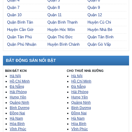
Quận 4
Quận 5
Quận 6
Quận 7
Quận 8
Quận 9
Quận 10
Quận 11
Quận 12
Quận Bình Tân
Quận Bình Thạnh
Huyện Củ Chi
Huyện Cần Giờ
Huyện Hóc Môn
Huyện Nhà Bè
Quận Tân Phú
Quận Thủ Đức
Quận Tân Bình
Quận Phú Nhuận
Huyện Bình Chánh
Quận Gò Vấp
BẤT ĐỘNG SẢN NỔI BẬT
BÁN ĐẤT KCN
CHO THUÊ NHÀ XƯỞNG
Hà Nội
Hà Nội
Hồ Chí Minh
Hồ Chí Minh
Đà Nẵng
Đà Nẵng
Hải Phòng
Hải Phòng
Hưng Yên
Hưng Yên
Quảng Ninh
Quảng Ninh
Bình Dương
Bình Dương
Đồng Nai
Đồng Nai
Hà Nam
Hà Nam
Hòa Bình
Hòa Bình
Vĩnh Phúc
Vĩnh Phúc