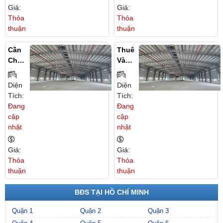
Giá:
Giá:
Thỏa
Thỏa
thuận
thuận
Cần
Thuê
Cho
Và
Thuê
Cho
Nhà
Thuê
Diện
Diện
Xưở
Nhà
Tích:
Tích:
Ng
Xưở
Đang
Đang
Tại
Ng
cập
cập
Hồ
Tại
nhật
nhật
Chí
Hồ
Minh
Chí
Giá:
Giá:
Minh
Thỏa
Thỏa
thuận
thuận
BĐS TẠI HỒ CHÍ MINH
Quận 1
Quận 2
Quận 3