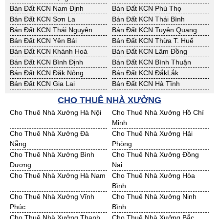
Bán Đất KCN Nam Định
Bán Đất KCN Phú Thọ
Bán Đất KCN Sơn La
Bán Đất KCN Thái Bình
Bán Đất KCN Thái Nguyên
Bán Đất KCN Tuyên Quang
Bán Đất KCN Yên Bái
Bán Đất KCN Thừa T. Huế
Bán Đất KCN Khánh Hoà
Bán Đất KCN Lâm Đồng
Bán Đất KCN Bình Định
Bán Đất KCN Bình Thuận
Bán Đất KCN Đăk Nông
Bán Đất KCN ĐắkLắk
Bán Đất KCN Gia Lai
Bán Đất KCN Hà Tĩnh
Bán Đất KCN Kon Tum
Bán Đất KCN Nghệ An
CHO THUÊ NHÀ XƯỞNG
Bán Đất KCN Ninh Thuận
Bán Đất KCN Phú Yên
Cho Thuê Nhà Xưởng Hà Nội
Cho Thuê Nhà Xưởng Hồ Chí
Bán Đất KCN Quảng Bình
Bán Đất KCN Quảng Nam
Minh
Bán Đất KCN Quảng Ngãi
Bán Đất KCN Bà Rịa - VT
Cho Thuê Nhà Xưởng Đà
Cho Thuê Nhà Xưởng Hải
Bán Đất KCN Cần Thơ
Bán Đất KCN An Giang
Nẵng
Phòng
Bán Đất KCN Bạc Liêu
Bán Đất KCN Bến Tre
Cho Thuê Nhà Xưởng Bình
Cho Thuê Nhà Xưởng Đồng
Bán Đất KCN Bình Phước
Bán Đất KCN Cà Mau
Dương
Nai
Bán Đất KCN Đồng Tháp
Bán Đất KCN Hậu Giang
Cho Thuê Nhà Xưởng Hà Nam
Cho Thuê Nhà Xưởng Hòa
Bán Đất KCN Kiên Giang
Bán Đất KCN Long An
Bình
Bán Đất KCN Sóc Trăng
Bán Đất KCN Tây Ninh
Cho Thuê Nhà Xưởng Vĩnh
Cho Thuê Nhà Xưởng Ninh
Bán Đất KCN Tiền Giang
Bán Đất KCN Trà Vinh
Phúc
Bình
Bán Đất KCN Vĩnh Long
Bán Đất KCN Hải Dương
Cho Thuê Nhà Xưởng Thanh
Cho Thuê Nhà Xưởng Bắc