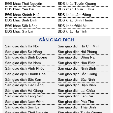
BĐS khác Thái Nguyên
BĐS khác Tuyên Quang
BĐS khác Yên Bái
BĐS khác Thừa T. Huế
BĐS khác Khánh Hoà
BĐS khác Lâm Đồng
BĐS khác Bình Định
BĐS khác Bình Thuận
BĐS khác Đăk Nông
BĐS khác ĐắkLắk
BĐS khác Gia Lai
BĐS khác Hà Tĩnh
BĐS khác Kon Tum
BĐS khác Nghệ An
SÀN GIAO DỊCH
BĐS khác Ninh Thuận
BĐS khác Phú Yên
Sàn giao dịch Hà Nội
Sàn giao dịch Hồ Chí Minh
BĐS khác Quảng Bình
BĐS khác Quảng Nam
Sàn giao dịch Đà Nẵng
Sàn giao dịch Hải Phòng
BĐS khác Quảng Ngãi
BĐS khác Bà Rịa - VT
Sàn giao dịch Bình Dương
Sàn giao dịch Đồng Nai
BĐS khác Cần Thơ
BĐS khác An Giang
Sàn giao dịch Hà Nam
Sàn giao dịch Hòa Bình
BĐS khác Bạc Liêu
BĐS khác Bến Tre
Sàn giao dịch Vĩnh Phúc
Sàn giao dịch Ninh Bình
BĐS khác Bình Phước
BĐS khác Cà Mau
Sàn giao dịch Thanh Hóa
Sàn giao dịch Bắc Giang
BĐS khác Đồng Tháp
BĐS khác Hậu Giang
Sàn giao dịch Bắc Kạn
Sàn giao dịch Bắc Ninh
BĐS khác Kiên Giang
BĐS khác Long An
Sàn giao dịch Cao Bằng
Sàn giao dịch Điện Biên
BĐS khác Sóc Trăng
BĐS khác Tây Ninh
Sàn giao dịch Hà Giang
Sàn giao dịch Lai Châu
BĐS khác Tiền Giang
BĐS khác Trà Vinh
Sàn giao dịch Lạng Sơn
Sàn giao dịch Lào Cai
BĐS khác Vĩnh Long
BĐS khác Hải Dương
Sàn giao dịch Nam Định
Sàn giao dịch Phú Thọ
BĐS khác Hưng Yên
BĐS khác Quảng Ninh
Sàn giao dịch Sơn La
Sàn giao dịch Thái Bình
Sàn giao dịch Thái Nguyên
Sàn giao dịch Tuyên Quang