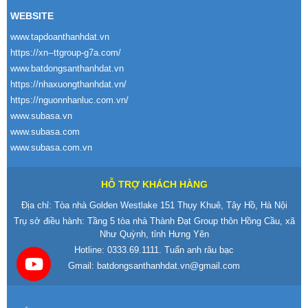
WEBSITE
www.tapdoanthanhdat.vn
https://xn--ttgroup-g7a.com/
www.batdongsanthanhdat.vn
https://nhaxuongthanhdat.vn/
https://nguonnhanluc.com.vn/
www.subasa.vn
www.subasa.com
www.subasa.com.vn
HỖ TRỢ KHÁCH HÀNG
Địa chỉ: Tòa nhà Golden Westlake 151 Thụy Khuê, Tây Hồ, Hà Nội
Trụ sở điều hành: Tầng 5 tòa nhà Thành Đạt Group thôn Hồng Cầu, xã
Như Quỳnh, tỉnh Hưng Yên
Hotline:
0333.69.1111
. Tuấn anh râu bạc
Gmail:
batdongsanthanhdat.vn@gmail.com