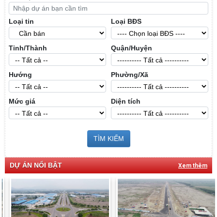
Loại tin
Loại BĐS
Tỉnh/Thành
Quận/Huyện
Hướng
Phường/Xã
Mức giá
Diện tích
TÌM KIẾM
DỰ ÁN NỔI BẬT
Xem thêm