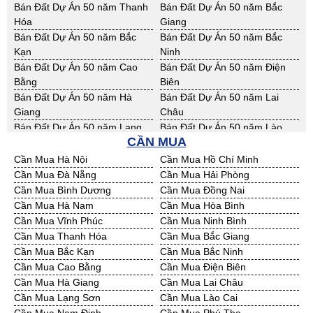
Bán Nhà Xưởng Vĩnh Long
Bán Nhà Xưởng Hải Dương
Bán Đất Công Nghiệp Sóc
Bán Đất Công Nghiệp Tây Ninh
Bán Đất Dự Án 50 năm Thanh
Bán Đất Dự Án 50 năm Bắc
Bán Nhà Xưởng Hưng Yên
Bán Nhà Xưởng Quảng Ninh
Trăng
Hóa
Giang
Bán Đất Công Nghiệp Tiền
Bán Đất Công Nghiệp Trà Vinh
Bán Đất Dự Án 50 năm Bắc
Bán Đất Dự Án 50 năm Bắc
Giang
Kạn
Ninh
Bán Đất Công Nghiệp Vĩnh
Bán Đất Công Nghiệp Hải
Bán Đất Dự Án 50 năm Cao
Bán Đất Dự Án 50 năm Điện
Long
Dương
Bằng
Biên
Bán Đất Công Nghiệp Hưng
Bán Đất Công Nghiệp Quảng
Bán Đất Dự Án 50 năm Hà
Bán Đất Dự Án 50 năm Lai
Yên
Ninh
Giang
Châu
Bán Đất Dự Án 50 năm Lạng
Bán Đất Dự Án 50 năm Lào
CẦN MUA
Sơn
Cai
Bán Đất Dự Án 50 năm Nam
Bán Đất Dự Án 50 năm Phú
Cần Mua Hà Nội
Cần Mua Hồ Chí Minh
Định
Thọ
Cần Mua Đà Nẵng
Cần Mua Hải Phòng
Bán Đất Dự Án 50 năm Sơn La
Bán Đất Dự Án 50 năm Thái
Cần Mua Bình Dương
Cần Mua Đồng Nai
Bình
Cần Mua Hà Nam
Cần Mua Hòa Bình
Bán Đất Dự Án 50 năm Thái
Bán Đất Dự Án 50 năm Tuyên
Cần Mua Vĩnh Phúc
Cần Mua Ninh Bình
Nguyên
Quang
Cần Mua Thanh Hóa
Cần Mua Bắc Giang
Bán Đất Dự Án 50 năm Yên
Bán Đất Dự Án 50 năm Thừa
Cần Mua Bắc Kạn
Cần Mua Bắc Ninh
Bái
T. Huế
Cần Mua Cao Bằng
Cần Mua Điện Biên
Bán Đất Dự Án 50 năm Khánh
Bán Đất Dự Án 50 năm Lâm
Cần Mua Hà Giang
Cần Mua Lai Châu
Hoà
Đồng
Cần Mua Lạng Sơn
Cần Mua Lào Cai
Bán Đất Dự Án 50 năm Bình
Bán Đất Dự Án 50 năm Bình