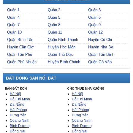
Quận 1
Quận 2
Quận 3
Quận 4
Quận 5
Quận 6
Quận 7
Quận 8
Quận 9
Quận 10
Quận 11
Quận 12
Quận Bình Tân
Quận Bình Thạnh
Huyện Củ Chi
Huyện Cần Giờ
Huyện Hóc Môn
Huyện Nhà Bè
Quận Tân Phú
Quận Thủ Đức
Quận Tân Bình
Quận Phú Nhuận
Huyện Bình Chánh
Quận Gò Vấp
BẤT ĐỘNG SẢN NỔI BẬT
BÁN ĐẤT KCN
CHO THUÊ NHÀ XƯỞNG
Hà Nội
Hà Nội
Hồ Chí Minh
Hồ Chí Minh
Đà Nẵng
Đà Nẵng
Hải Phòng
Hải Phòng
Hưng Yên
Hưng Yên
Quảng Ninh
Quảng Ninh
Bình Dương
Bình Dương
Đồng Nai
Đồng Nai