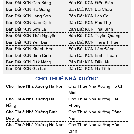
Bán Đất KCN Cao Bằng
Bán Đất KCN Điện Biên
Bán Đất KCN Hà Giang
Bán Đất KCN Lai Châu
Bán Đất KCN Lạng Sơn
Bán Đất KCN Lào Cai
Bán Đất KCN Nam Định
Bán Đất KCN Phú Thọ
Bán Đất KCN Sơn La
Bán Đất KCN Thái Bình
Bán Đất KCN Thái Nguyên
Bán Đất KCN Tuyên Quang
Bán Đất KCN Yên Bái
Bán Đất KCN Thừa T. Huế
Bán Đất KCN Khánh Hoà
Bán Đất KCN Lâm Đồng
Bán Đất KCN Bình Định
Bán Đất KCN Bình Thuận
Bán Đất KCN Đăk Nông
Bán Đất KCN ĐắkLắk
Bán Đất KCN Gia Lai
Bán Đất KCN Hà Tĩnh
Bán Đất KCN Kon Tum
Bán Đất KCN Nghệ An
CHO THUÊ NHÀ XƯỞNG
Bán Đất KCN Ninh Thuận
Bán Đất KCN Phú Yên
Cho Thuê Nhà Xưởng Hà Nội
Cho Thuê Nhà Xưởng Hồ Chí
Bán Đất KCN Quảng Bình
Bán Đất KCN Quảng Nam
Minh
Bán Đất KCN Quảng Ngãi
Bán Đất KCN Bà Rịa - VT
Cho Thuê Nhà Xưởng Đà
Cho Thuê Nhà Xưởng Hải
Bán Đất KCN Cần Thơ
Bán Đất KCN An Giang
Nẵng
Phòng
Bán Đất KCN Bạc Liêu
Bán Đất KCN Bến Tre
Cho Thuê Nhà Xưởng Bình
Cho Thuê Nhà Xưởng Đồng
Bán Đất KCN Bình Phước
Bán Đất KCN Cà Mau
Dương
Nai
Bán Đất KCN Đồng Tháp
Bán Đất KCN Hậu Giang
Cho Thuê Nhà Xưởng Hà Nam
Cho Thuê Nhà Xưởng Hòa
Bán Đất KCN Kiên Giang
Bán Đất KCN Long An
Bình