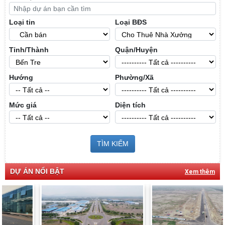
Loại tin
Loại BĐS
Tỉnh/Thành
Quận/Huyện
Hướng
Phường/Xã
Mức giá
Diện tích
TÌM KIẾM
DỰ ÁN NỔI BẬT
Xem thêm