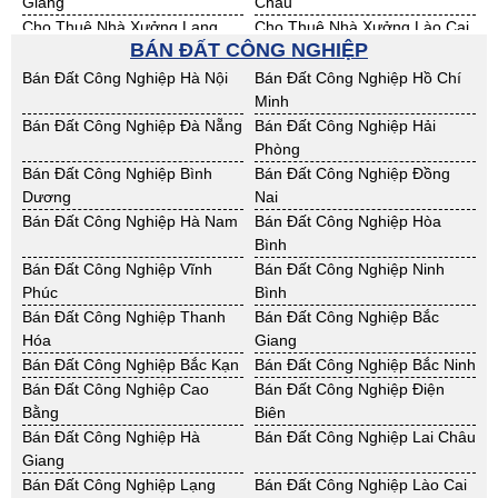
Giang
Châu
Cho Thuê Nhà Xưởng Lạng
Cho Thuê Nhà Xưởng Lào Cai
BÁN ĐẤT CÔNG NGHIỆP
Sơn
Cho Thuê Nhà Xưởng Nam
Cho Thuê Nhà Xưởng Phú Thọ
Bán Đất Công Nghiệp Hà Nội
Bán Đất Công Nghiệp Hồ Chí
Định
Minh
Cho Thuê Nhà Xưởng Sơn La
Cho Thuê Nhà Xưởng Thái
Bán Đất Công Nghiệp Đà Nẵng
Bán Đất Công Nghiệp Hải
Bình
Phòng
Cho Thuê Nhà Xưởng Thái
Cho Thuê Nhà Xưởng Tuyên
Bán Đất Công Nghiệp Bình
Bán Đất Công Nghiệp Đồng
Nguyên
Quang
Dương
Nai
Cho Thuê Nhà Xưởng Yên Bái
Cho Thuê Nhà Xưởng Thừa T.
Bán Đất Công Nghiệp Hà Nam
Bán Đất Công Nghiệp Hòa
Huế
Bình
Cho Thuê Nhà Xưởng Khánh
Cho Thuê Nhà Xưởng Lâm
Bán Đất Công Nghiệp Vĩnh
Bán Đất Công Nghiệp Ninh
Hoà
Đồng
Phúc
Bình
Cho Thuê Nhà Xưởng Bình
Cho Thuê Nhà Xưởng Bình
Bán Đất Công Nghiệp Thanh
Bán Đất Công Nghiệp Bắc
Định
Thuận
Hóa
Giang
Cho Thuê Nhà Xưởng Đăk
Cho Thuê Nhà Xưởng ĐắkLắk
Bán Đất Công Nghiệp Bắc Kạn
Bán Đất Công Nghiệp Bắc Ninh
Nông
Bán Đất Công Nghiệp Cao
Bán Đất Công Nghiệp Điện
Cho Thuê Nhà Xưởng Gia Lai
Cho Thuê Nhà Xưởng Hà Tĩnh
Bằng
Biên
Cho Thuê Nhà Xưởng Kon
Cho Thuê Nhà Xưởng Nghệ An
Bán Đất Công Nghiệp Hà
Bán Đất Công Nghiệp Lai Châu
Tum
Giang
Cho Thuê Nhà Xưởng Ninh
Cho Thuê Nhà Xưởng Phú Yên
Bán Đất Công Nghiệp Lạng
Bán Đất Công Nghiệp Lào Cai