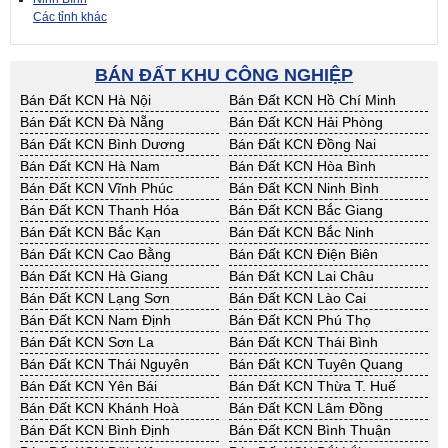
Các tỉnh khác
BÁN ĐẤT KHU CÔNG NGHIỆP
Bán Đất KCN Hà Nội
Bán Đất KCN Hồ Chí Minh
Bán Đất KCN Đà Nẵng
Bán Đất KCN Hải Phòng
Bán Đất KCN Bình Dương
Bán Đất KCN Đồng Nai
Bán Đất KCN Hà Nam
Bán Đất KCN Hòa Bình
Bán Đất KCN Vĩnh Phúc
Bán Đất KCN Ninh Bình
Bán Đất KCN Thanh Hóa
Bán Đất KCN Bắc Giang
Bán Đất KCN Bắc Kạn
Bán Đất KCN Bắc Ninh
Bán Đất KCN Cao Bằng
Bán Đất KCN Điện Biên
Bán Đất KCN Hà Giang
Bán Đất KCN Lai Châu
Bán Đất KCN Lạng Sơn
Bán Đất KCN Lào Cai
Bán Đất KCN Nam Định
Bán Đất KCN Phú Thọ
Bán Đất KCN Sơn La
Bán Đất KCN Thái Bình
Bán Đất KCN Thái Nguyên
Bán Đất KCN Tuyên Quang
Bán Đất KCN Yên Bái
Bán Đất KCN Thừa T. Huế
Bán Đất KCN Khánh Hoà
Bán Đất KCN Lâm Đồng
Bán Đất KCN Bình Định
Bán Đất KCN Bình Thuận