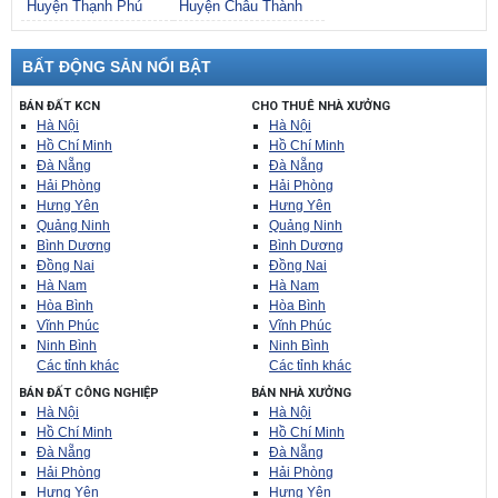
Huyện Thạnh Phú
Huyện Châu Thành
BẤT ĐỘNG SẢN NỔI BẬT
BÁN ĐẤT KCN
CHO THUÊ NHÀ XƯỞNG
Hà Nội
Hà Nội
Hồ Chí Minh
Hồ Chí Minh
Đà Nẵng
Đà Nẵng
Hải Phòng
Hải Phòng
Hưng Yên
Hưng Yên
Quảng Ninh
Quảng Ninh
Bình Dương
Bình Dương
Đồng Nai
Đồng Nai
Hà Nam
Hà Nam
Hòa Bình
Hòa Bình
Vĩnh Phúc
Vĩnh Phúc
Ninh Bình
Ninh Bình
Các tỉnh khác
Các tỉnh khác
BÁN ĐẤT CÔNG NGHIỆP
BÁN NHÀ XƯỞNG
Hà Nội
Hà Nội
Hồ Chí Minh
Hồ Chí Minh
Đà Nẵng
Đà Nẵng
Hải Phòng
Hải Phòng
Hưng Yên
Hưng Yên