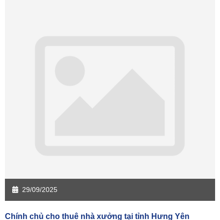
Sàn giao dịch Cần Thơ
Sàn giao dịch An Giang
Sàn giao dịch Bạc Liêu
Sàn giao dịch Bến Tre
Sàn giao dịch Bình Phước
Sàn giao dịch Cà Mau
Sàn giao dịch Đồng Tháp
Sàn giao dịch Hậu Giang
Sàn giao dịch Kiên Giang
Sàn giao dịch Long An
Sàn giao dịch Sóc Trăng
Sàn giao dịch Tây Ninh
Sàn giao dịch Tiền Giang
Sàn giao dịch Trà Vinh
Sàn giao dịch Vĩnh Long
Sàn giao dịch Hải Dương
Sàn giao dịch Hưng Yên
Sàn giao dịch Quảng Ninh
29/09/2025
Chính chủ cho thuê nhà xưởng tại tỉnh Hưng Yên