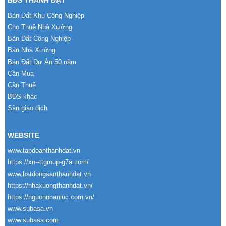
BĐS THÀNH ĐẠT
Bán Đất Khu Công Nghiệp
Cho Thuê Nhà Xưởng
Bán Đất Công Nghiệp
Bán Nhà Xưởng
Bán Đất Dự Án 50 năm
Cần Mua
Cần Thuê
BĐS khác
Sàn giao dịch
WEBSITE
www.tapdoanthanhdat.vn
https://xn--ttgroup-g7a.com/
www.batdongsanthanhdat.vn
https://nhaxuongthanhdat.vn/
https://nguonnhanluc.com.vn/
www.subasa.vn
www.subasa.com