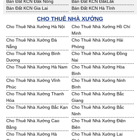
Bán Đất KCN Đăk Nông
Bán Đất KCN ĐắkLắk
Bán Đất KCN Gia Lai
Bán Đất KCN Hà Tĩnh
Bán Đất KCN Kon Tum
Bán Đất KCN Nghệ An
CHO THUÊ NHÀ XƯỞNG
Bán Đất KCN Ninh Thuận
Bán Đất KCN Phú Yên
Cho Thuê Nhà Xưởng Hà Nội
Cho Thuê Nhà Xưởng Hồ Chí
Bán Đất KCN Quảng Bình
Bán Đất KCN Quảng Nam
Minh
Bán Đất KCN Quảng Ngãi
Bán Đất KCN Bà Rịa - VT
Cho Thuê Nhà Xưởng Đà
Cho Thuê Nhà Xưởng Hải
Bán Đất KCN Cần Thơ
Bán Đất KCN An Giang
Nẵng
Phòng
Bán Đất KCN Bạc Liêu
Bán Đất KCN Bến Tre
Cho Thuê Nhà Xưởng Bình
Cho Thuê Nhà Xưởng Đồng
Bán Đất KCN Bình Phước
Bán Đất KCN Cà Mau
Dương
Nai
Bán Đất KCN Đồng Tháp
Bán Đất KCN Hậu Giang
Cho Thuê Nhà Xưởng Hà Nam
Cho Thuê Nhà Xưởng Hòa
Bán Đất KCN Kiên Giang
Bán Đất KCN Long An
Bình
Bán Đất KCN Sóc Trăng
Bán Đất KCN Tây Ninh
Cho Thuê Nhà Xưởng Vĩnh
Cho Thuê Nhà Xưởng Ninh
Bán Đất KCN Tiền Giang
Bán Đất KCN Trà Vinh
Phúc
Bình
Bán Đất KCN Vĩnh Long
Bán Đất KCN Hải Dương
Cho Thuê Nhà Xưởng Thanh
Cho Thuê Nhà Xưởng Bắc
Bán Đất KCN Hưng Yên
Bán Đất KCN Quảng Ninh
Hóa
Giang
Cho Thuê Nhà Xưởng Bắc Kạn
Cho Thuê Nhà Xưởng Bắc
Ninh
Cho Thuê Nhà Xưởng Cao
Cho Thuê Nhà Xưởng Điện
Bằng
Biên
Cho Thuê Nhà Xưởng Hà
Cho Thuê Nhà Xưởng Lai