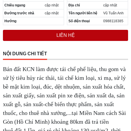
Chiều ngang
cập nhật
Địa chỉ
cập nhật
Đường trước nhà
cập nhật
Tên người liên hệ
Vũ Tuấn Anh
Hướng
Số điện thoại
0988118385
LIÊN HỆ
NỘI DUNG CHI TIẾT
Bán đất KCN làm được tái chế phế liệu, thu gom và
sử lý tiêu hủy rác thải, tái chế kim loại, xi mạ, sử lý
bề mặt kim loại, đúc, dệt nhuộm, sản xuất hóa chất,
sản xuất giấy, sản xuất pin xe điện, sản xuất da, sản
xuất gỗ, sản xuất-chế biến thực phẩm, sản xuất
thuốc, cho thuê nhà xưởng,...tại Miền Nam cách Sài
Gòn (Hồ Chí Minh) khoảng 80km đã trả tiền
thuê đất 1 lần, giá rẻ chỉ khoảng 130 usd/m2, thời