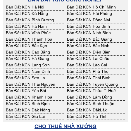
Bán Đất KCN Hà Nội
Bán Đất KCN Hồ Chí Minh
Bán Đất KCN Đà Nẵng
Bán Đất KCN Hải Phòng
Bán Đất KCN Bình Dương
Bán Đất KCN Đồng Nai
Bán Đất KCN Hà Nam
Bán Đất KCN Hòa Bình
Bán Đất KCN Vĩnh Phúc
Bán Đất KCN Ninh Bình
Bán Đất KCN Thanh Hóa
Bán Đất KCN Bắc Giang
Bán Đất KCN Bắc Kạn
Bán Đất KCN Bắc Ninh
Bán Đất KCN Cao Bằng
Bán Đất KCN Điện Biên
Bán Đất KCN Hà Giang
Bán Đất KCN Lai Châu
Bán Đất KCN Lạng Sơn
Bán Đất KCN Lào Cai
Bán Đất KCN Nam Định
Bán Đất KCN Phú Thọ
Bán Đất KCN Sơn La
Bán Đất KCN Thái Bình
Bán Đất KCN Thái Nguyên
Bán Đất KCN Tuyên Quang
Bán Đất KCN Yên Bái
Bán Đất KCN Thừa T. Huế
Bán Đất KCN Khánh Hoà
Bán Đất KCN Lâm Đồng
Bán Đất KCN Bình Định
Bán Đất KCN Bình Thuận
Bán Đất KCN Đăk Nông
Bán Đất KCN ĐắkLắk
Bán Đất KCN Gia Lai
Bán Đất KCN Hà Tĩnh
Bán Đất KCN Kon Tum
Bán Đất KCN Nghệ An
CHO THUÊ NHÀ XƯỞNG
Bán Đất KCN Ninh Thuận
Bán Đất KCN Phú Yên