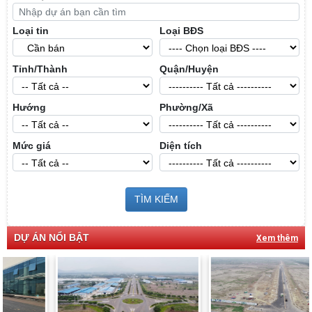
Loại tin
Loại BĐS
Tỉnh/Thành
Quận/Huyện
Hướng
Phường/Xã
Mức giá
Diện tích
TÌM KIẾM
DỰ ÁN NỔI BẬT
Xem thêm