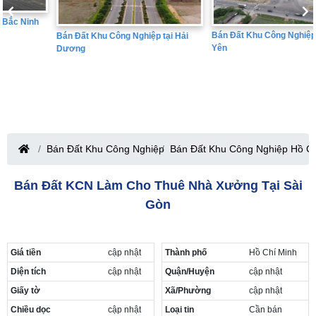
Bán Đất Khu Công Nghiệp tại Hưng
Bán Đất Khu Công Nghiệp tại Hải
Yên
Dương
Bán Đất Khu Công Nghiệp
Bán Đất Khu Công Nghiệp Hồ C
Bán Đất KCN Làm Cho Thuê Nhà Xưởng Tại Sài
Gòn
Giá tiền
cập nhật
Thành phố
Hồ Chí Minh
Diện tích
cập nhật
Quận/Huyện
cập nhật
Giấy tờ
Xã/Phường
cập nhật
Chiều dọc
cập nhật
Loại tin
Cần bán