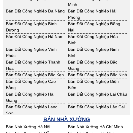
Định
Minh
Cho Thuê Nhà Xưởng Sơn La
Cho Thuê Nhà Xưởng Thái
Bán Đất Công Nghiệp Đà Nẵng
Bán Đất Công Nghiệp Hải
Bình
Phòng
Cho Thuê Nhà Xưởng Thái
Cho Thuê Nhà Xưởng Tuyên
Bán Đất Công Nghiệp Bình
Bán Đất Công Nghiệp Đồng
Nguyên
Quang
Dương
Nai
Cho Thuê Nhà Xưởng Yên Bái
Cho Thuê Nhà Xưởng Thừa T.
Bán Đất Công Nghiệp Hà Nam
Bán Đất Công Nghiệp Hòa
Huế
Bình
Cho Thuê Nhà Xưởng Khánh
Cho Thuê Nhà Xưởng Lâm
Bán Đất Công Nghiệp Vĩnh
Bán Đất Công Nghiệp Ninh
Hoà
Đồng
Phúc
Bình
Cho Thuê Nhà Xưởng Bình
Cho Thuê Nhà Xưởng Bình
Bán Đất Công Nghiệp Thanh
Bán Đất Công Nghiệp Bắc
Định
Thuận
Hóa
Giang
Cho Thuê Nhà Xưởng Đăk
Cho Thuê Nhà Xưởng ĐắkLắk
Bán Đất Công Nghiệp Bắc Kạn
Bán Đất Công Nghiệp Bắc Ninh
Nông
Bán Đất Công Nghiệp Cao
Bán Đất Công Nghiệp Điện
Cho Thuê Nhà Xưởng Gia Lai
Cho Thuê Nhà Xưởng Hà Tĩnh
Bằng
Biên
Cho Thuê Nhà Xưởng Kon
Cho Thuê Nhà Xưởng Nghệ An
Bán Đất Công Nghiệp Hà
Bán Đất Công Nghiệp Lai Châu
Tum
Giang
Cho Thuê Nhà Xưởng Ninh
Cho Thuê Nhà Xưởng Phú Yên
Bán Đất Công Nghiệp Lạng
Bán Đất Công Nghiệp Lào Cai
Thuận
Sơn
Cho Thuê Nhà Xưởng Quảng
BÁN NHÀ XƯỞNG
Cho Thuê Nhà Xưởng Quảng
Bán Đất Công Nghiệp Nam
Bán Đất Công Nghiệp Phú Thọ
Bình
Nam
Định
Bán Nhà Xưởng Hà Nội
Bán Nhà Xưởng Hồ Chí Minh
Cho Thuê Nhà Xưởng Quảng
Cho Thuê Nhà Xưởng Bà Rịa -
Bán Đất Công Nghiệp Sơn La
Bán Đất Công Nghiệp Thái