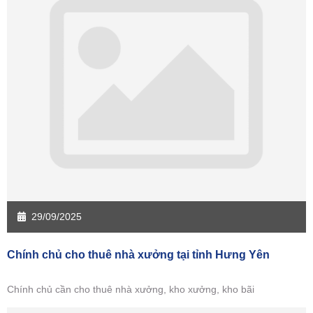
Sàn giao dịch Đồng Tháp
Sàn giao dịch Hậu Giang
Sàn giao dịch Kiên Giang
Sàn giao dịch Long An
Sàn giao dịch Sóc Trăng
Sàn giao dịch Tây Ninh
Sàn giao dịch Tiền Giang
Sàn giao dịch Trà Vinh
Sàn giao dịch Vĩnh Long
Sàn giao dịch Hải Dương
Sàn giao dịch Hưng Yên
Sàn giao dịch Quảng Ninh
29/09/2025
Chính chủ cho thuê nhà xưởng tại tỉnh Hưng Yên
Chính chủ cần cho thuê nhà xưởng, kho xưởng, kho bãi