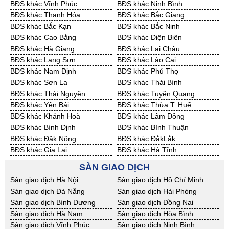
BĐS khác Vĩnh Phúc
BĐS khác Ninh Bình
Cần Thuê Bình Phước
Cần Thuê Cà Mau
BĐS khác Thanh Hóa
BĐS khác Bắc Giang
Cần Thuê Đồng Tháp
Cần Thuê Hậu Giang
BĐS khác Bắc Kạn
BĐS khác Bắc Ninh
Cần Thuê Kiên Giang
Cần Thuê Long An
BĐS khác Cao Bằng
BĐS khác Điện Biên
Cần Thuê Sóc Trăng
Cần Thuê Tây Ninh
BĐS khác Hà Giang
BĐS khác Lai Châu
Cần Thuê Tiền Giang
Cần Thuê Trà Vinh
BĐS khác Lạng Sơn
BĐS khác Lào Cai
Cần Thuê Vĩnh Long
Cần Thuê Hải Dương
BĐS khác Nam Định
BĐS khác Phú Thọ
Cần Thuê Hưng Yên
Cần Thuê Quảng Ninh
BĐS khác Sơn La
BĐS khác Thái Bình
BĐS khác Thái Nguyên
BĐS khác Tuyên Quang
BĐS khác Yên Bái
BĐS khác Thừa T. Huế
BĐS khác Khánh Hoà
BĐS khác Lâm Đồng
BĐS khác Bình Định
BĐS khác Bình Thuận
BĐS khác Đăk Nông
BĐS khác ĐắkLắk
BĐS khác Gia Lai
BĐS khác Hà Tĩnh
BĐS khác Kon Tum
BĐS khác Nghệ An
SÀN GIAO DỊCH
BĐS khác Ninh Thuận
BĐS khác Phú Yên
Sàn giao dịch Hà Nội
Sàn giao dịch Hồ Chí Minh
BĐS khác Quảng Bình
BĐS khác Quảng Nam
Sàn giao dịch Đà Nẵng
Sàn giao dịch Hải Phòng
BĐS khác Quảng Ngãi
BĐS khác Bà Rịa - VT
Sàn giao dịch Bình Dương
Sàn giao dịch Đồng Nai
BĐS khác Cần Thơ
BĐS khác An Giang
Sàn giao dịch Hà Nam
Sàn giao dịch Hòa Bình
BĐS khác Bạc Liêu
BĐS khác Bến Tre
Sàn giao dịch Vĩnh Phúc
Sàn giao dịch Ninh Bình
BĐS khác Bình Phước
BĐS khác Cà Mau