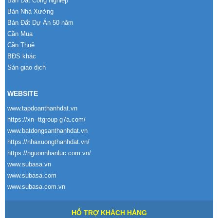
Bán Đất Công Nghiệp
Bán Nhà Xưởng
Bán Đất Dự Án 50 năm
Cần Mua
Cần Thuê
BĐS khác
Sàn giao dịch
WEBSITE
www.tapdoanthanhdat.vn
https://xn--ttgroup-g7a.com/
www.batdongsanthanhdat.vn
https://nhaxuongthanhdat.vn/
https://nguonnhanluc.com.vn/
www.subasa.vn
www.subasa.com
www.subasa.com.vn
HỖ TRỢ KHÁCH HÀNG