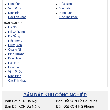
Hòa Bình
Hòa Bình
Vĩnh Phúc
Vĩnh Phúc
Ninh Bình
Ninh Bình
Các tỉnh khác
Các tỉnh khác
SÀN GIAO DỊCH
Hà Nội
Hồ Chí Minh
Đà Nẵng
Hải Phòng
Hưng Yên
Quảng Ninh
Bình Dương
Đồng Nai
Hà Nam
Hòa Bình
Vĩnh Phúc
Ninh Bình
Các tỉnh khác
BÁN ĐẤT KHU CÔNG NGHIỆP
Bán Đất KCN Hà Nội
Bán Đất KCN Hồ Chí Minh
Bán Đất KCN Đà Nẵng
Bán Đất KCN Hải Phòng