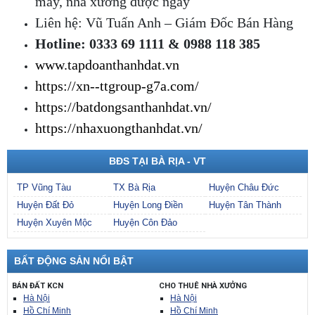
máy, nhà xưởng được ngay
Liên hệ: Vũ Tuấn Anh – Giám Đốc Bán Hàng
Hotline: 0333 69 1111 & 0988 118 385
www.tapdoanthanhdat.vn
https://xn--ttgroup-g7a.com/
https://batdongsanthanhdat.vn/
https://nhaxuongthanhdat.vn/
BĐS TẠI BÀ RỊA - VT
TP Vũng Tàu
TX Bà Rịa
Huyện Châu Đức
Huyện Đất Đỏ
Huyện Long Điền
Huyện Tân Thành
Huyện Xuyên Mộc
Huyện Côn Đảo
BẤT ĐỘNG SẢN NỔI BẬT
BÁN ĐẤT KCN
CHO THUÊ NHÀ XƯỞNG
Hà Nội
Hà Nội
Hồ Chí Minh
Hồ Chí Minh