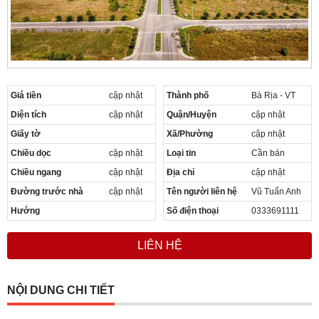
Giá tiền
cập nhật
Thành phố
Bà Rịa - VT
Diện tích
cập nhật
Quận/Huyện
cập nhật
Giấy tờ
Xã/Phường
cập nhật
Chiều dọc
cập nhật
Loại tin
Cần bán
Chiều ngang
cập nhật
Địa chỉ
cập nhật
Đường trước nhà
cập nhật
Tên người liên hệ
Vũ Tuấn Anh
Hướng
Số điện thoại
0333691111
LIÊN HỆ
NỘI DUNG CHI TIẾT