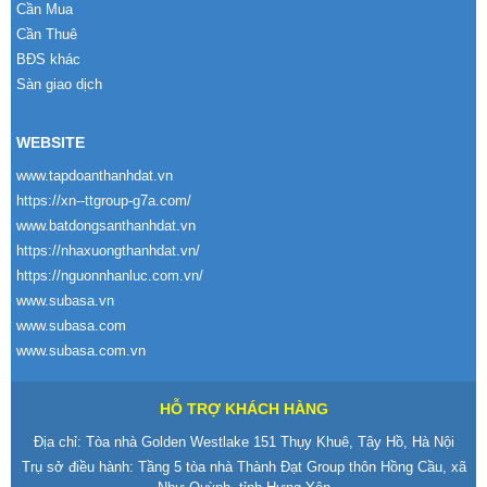
Cần Mua
Cần Thuê
BĐS khác
Sàn giao dịch
WEBSITE
www.tapdoanthanhdat.vn
https://xn--ttgroup-g7a.com/
www.batdongsanthanhdat.vn
https://nhaxuongthanhdat.vn/
https://nguonnhanluc.com.vn/
www.subasa.vn
www.subasa.com
www.subasa.com.vn
HỖ TRỢ KHÁCH HÀNG
Địa chỉ: Tòa nhà Golden Westlake 151 Thụy Khuê, Tây Hồ, Hà Nội
Trụ sở điều hành: Tầng 5 tòa nhà Thành Đạt Group thôn Hồng Cầu, xã