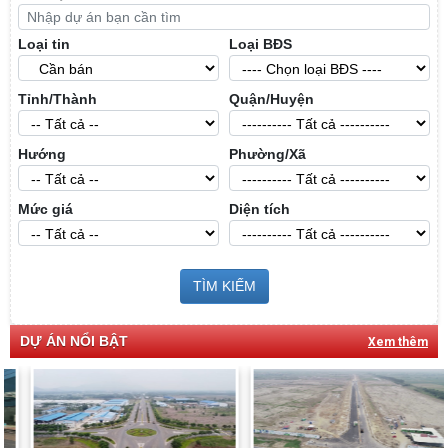
Loại tin
Loại BĐS
Tỉnh/Thành
Quận/Huyện
Hướng
Phường/Xã
Mức giá
Diện tích
TÌM KIẾM
DỰ ÁN NỔI BẬT
Xem thêm