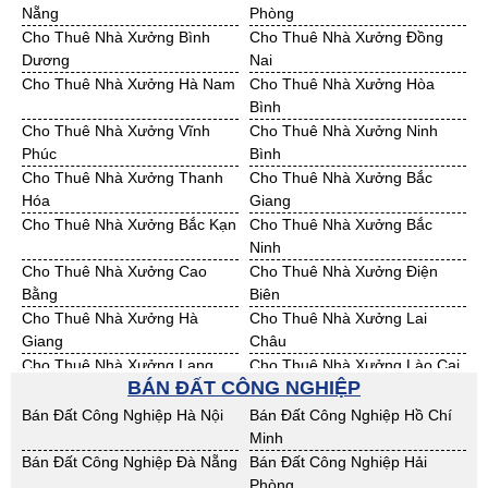
Nẵng
Phòng
Bán Đất KCN Bạc Liêu
Bán Đất KCN Bến Tre
Cho Thuê Nhà Xưởng Bình
Cho Thuê Nhà Xưởng Đồng
Bán Đất KCN Bình Phước
Bán Đất KCN Cà Mau
Dương
Nai
Bán Đất KCN Đồng Tháp
Bán Đất KCN Hậu Giang
Cho Thuê Nhà Xưởng Hà Nam
Cho Thuê Nhà Xưởng Hòa
Bán Đất KCN Kiên Giang
Bán Đất KCN Long An
Bình
Bán Đất KCN Sóc Trăng
Bán Đất KCN Tây Ninh
Cho Thuê Nhà Xưởng Vĩnh
Cho Thuê Nhà Xưởng Ninh
Bán Đất KCN Tiền Giang
Bán Đất KCN Trà Vinh
Phúc
Bình
Bán Đất KCN Vĩnh Long
Bán Đất KCN Hải Dương
Cho Thuê Nhà Xưởng Thanh
Cho Thuê Nhà Xưởng Bắc
Bán Đất KCN Hưng Yên
Bán Đất KCN Quảng Ninh
Hóa
Giang
Cho Thuê Nhà Xưởng Bắc Kạn
Cho Thuê Nhà Xưởng Bắc
Ninh
Cho Thuê Nhà Xưởng Cao
Cho Thuê Nhà Xưởng Điện
Bằng
Biên
Cho Thuê Nhà Xưởng Hà
Cho Thuê Nhà Xưởng Lai
Giang
Châu
Cho Thuê Nhà Xưởng Lạng
Cho Thuê Nhà Xưởng Lào Cai
BÁN ĐẤT CÔNG NGHIỆP
Sơn
Cho Thuê Nhà Xưởng Nam
Cho Thuê Nhà Xưởng Phú Thọ
Bán Đất Công Nghiệp Hà Nội
Bán Đất Công Nghiệp Hồ Chí
Định
Minh
Cho Thuê Nhà Xưởng Sơn La
Cho Thuê Nhà Xưởng Thái
Bán Đất Công Nghiệp Đà Nẵng
Bán Đất Công Nghiệp Hải
Bình
Phòng