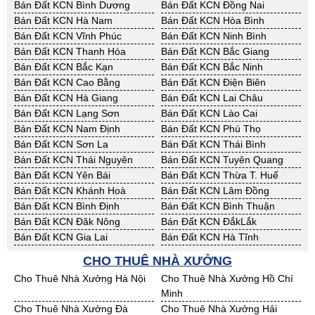
Bán Đất KCN Bình Dương
Bán Đất KCN Đồng Nai
Bán Đất KCN Hà Nam
Bán Đất KCN Hòa Bình
Bán Đất KCN Vĩnh Phúc
Bán Đất KCN Ninh Bình
Bán Đất KCN Thanh Hóa
Bán Đất KCN Bắc Giang
Bán Đất KCN Bắc Kạn
Bán Đất KCN Bắc Ninh
Bán Đất KCN Cao Bằng
Bán Đất KCN Điện Biên
Bán Đất KCN Hà Giang
Bán Đất KCN Lai Châu
Bán Đất KCN Lạng Sơn
Bán Đất KCN Lào Cai
Bán Đất KCN Nam Định
Bán Đất KCN Phú Thọ
Bán Đất KCN Sơn La
Bán Đất KCN Thái Bình
Bán Đất KCN Thái Nguyên
Bán Đất KCN Tuyên Quang
Bán Đất KCN Yên Bái
Bán Đất KCN Thừa T. Huế
Bán Đất KCN Khánh Hoà
Bán Đất KCN Lâm Đồng
Bán Đất KCN Bình Định
Bán Đất KCN Bình Thuận
Bán Đất KCN Đăk Nông
Bán Đất KCN ĐắkLắk
Bán Đất KCN Gia Lai
Bán Đất KCN Hà Tĩnh
Bán Đất KCN Kon Tum
Bán Đất KCN Nghệ An
CHO THUÊ NHÀ XƯỞNG
Bán Đất KCN Ninh Thuận
Bán Đất KCN Phú Yên
Cho Thuê Nhà Xưởng Hà Nội
Cho Thuê Nhà Xưởng Hồ Chí
Bán Đất KCN Quảng Bình
Bán Đất KCN Quảng Nam
Minh
Bán Đất KCN Quảng Ngãi
Bán Đất KCN Bà Rịa - VT
Cho Thuê Nhà Xưởng Đà
Cho Thuê Nhà Xưởng Hải
Bán Đất KCN Cần Thơ
Bán Đất KCN An Giang