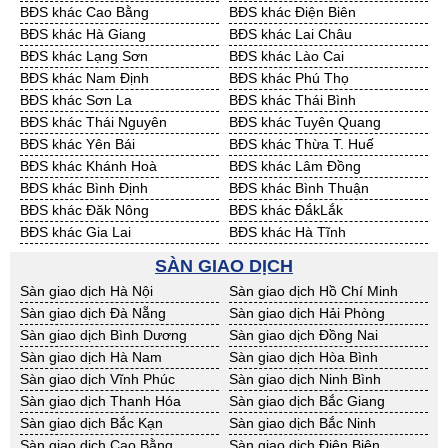
BĐS khác Cao Bằng
BĐS khác Điện Biên
Cần Thuê Sóc Trăng
Cần Thuê Tây Ninh
BĐS khác Hà Giang
BĐS khác Lai Châu
Cần Thuê Tiền Giang
Cần Thuê Trà Vinh
BĐS khác Lạng Sơn
BĐS khác Lào Cai
Cần Thuê Vĩnh Long
Cần Thuê Hải Dương
BĐS khác Nam Định
BĐS khác Phú Thọ
Cần Thuê Hưng Yên
Cần Thuê Quảng Ninh
BĐS khác Sơn La
BĐS khác Thái Bình
BĐS khác Thái Nguyên
BĐS khác Tuyên Quang
BĐS khác Yên Bái
BĐS khác Thừa T. Huế
BĐS khác Khánh Hoà
BĐS khác Lâm Đồng
BĐS khác Bình Định
BĐS khác Bình Thuận
BĐS khác Đăk Nông
BĐS khác ĐắkLắk
BĐS khác Gia Lai
BĐS khác Hà Tĩnh
BĐS khác Kon Tum
BĐS khác Nghệ An
SÀN GIAO DỊCH
BĐS khác Ninh Thuận
BĐS khác Phú Yên
Sàn giao dịch Hà Nội
Sàn giao dịch Hồ Chí Minh
BĐS khác Quảng Bình
BĐS khác Quảng Nam
Sàn giao dịch Đà Nẵng
Sàn giao dịch Hải Phòng
BĐS khác Quảng Ngãi
BĐS khác Bà Rịa - VT
Sàn giao dịch Bình Dương
Sàn giao dịch Đồng Nai
BĐS khác Cần Thơ
BĐS khác An Giang
Sàn giao dịch Hà Nam
Sàn giao dịch Hòa Bình
BĐS khác Bạc Liêu
BĐS khác Bến Tre
Sàn giao dịch Vĩnh Phúc
Sàn giao dịch Ninh Bình
BĐS khác Bình Phước
BĐS khác Cà Mau
Sàn giao dịch Thanh Hóa
Sàn giao dịch Bắc Giang
BĐS khác Đồng Tháp
BĐS khác Hậu Giang
Sàn giao dịch Bắc Kạn
Sàn giao dịch Bắc Ninh
BĐS khác Kiên Giang
BĐS khác Long An
Sàn giao dịch Cao Bằng
Sàn giao dịch Điện Biên