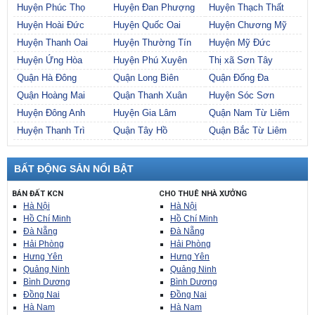
Huyện Phúc Thọ
Huyện Đan Phượng
Huyện Thạch Thất
Huyện Hoài Đức
Huyện Quốc Oai
Huyện Chương Mỹ
Huyện Thanh Oai
Huyện Thường Tín
Huyện Mỹ Đức
Huyện Ứng Hòa
Huyện Phú Xuyên
Thị xã Sơn Tây
Quận Hà Đông
Quận Long Biên
Quận Đống Đa
Quận Hoàng Mai
Quận Thanh Xuân
Huyện Sóc Sơn
Huyện Đông Anh
Huyện Gia Lâm
Quận Nam Từ Liêm
Huyện Thanh Trì
Quận Tây Hồ
Quận Bắc Từ Liêm
BẤT ĐỘNG SẢN NỔI BẬT
BÁN ĐẤT KCN
CHO THUÊ NHÀ XƯỞNG
Hà Nội
Hà Nội
Hồ Chí Minh
Hồ Chí Minh
Đà Nẵng
Đà Nẵng
Hải Phòng
Hải Phòng
Hưng Yên
Hưng Yên
Quảng Ninh
Quảng Ninh
Bình Dương
Bình Dương
Đồng Nai
Đồng Nai
Hà Nam
Hà Nam