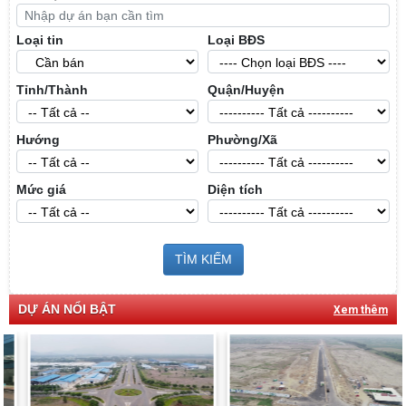
Loại tin
Loại BĐS
Tỉnh/Thành
Quận/Huyện
Hướng
Phường/Xã
Mức giá
Diện tích
TÌM KIẾM
DỰ ÁN NỔI BẬT
Xem thêm