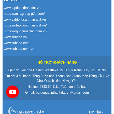
WEBSITE
www.tapdoanthanhdat.vn
https://xn--ttgroup-g7a.com/
www.batdongsanthanhdat.vn
https://nhaxuongthanhdat.vn/
https://nguonnhanluc.com.vn/
www.subasa.vn
www.subasa.com
www.subasa.com.vn
HỖ TRỢ KHÁCH HÀNG
Địa chỉ: Tòa nhà Golden Westlake 151 Thụy Khuê, Tây Hồ, Hà Nội
Trụ sở điều hành: Tầng 5 tòa nhà Thành Đạt Group thôn Hồng Cầu, xã
Như Quỳnh, tỉnh Hưng Yên
Hotline:
0333.69.1111
. Tuấn anh râu bạc
Gmail:
batdongsanthanhdat.vn@gmail.com
T
ÂM -
Đ
ỨC - TẦM
UY T
ÍN -