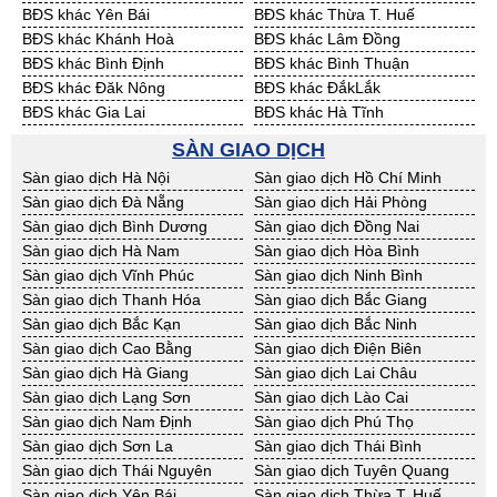
BĐS khác Yên Bái
BĐS khác Thừa T. Huế
BĐS khác Khánh Hoà
BĐS khác Lâm Đồng
BĐS khác Bình Định
BĐS khác Bình Thuận
BĐS khác Đăk Nông
BĐS khác ĐắkLắk
BĐS khác Gia Lai
BĐS khác Hà Tĩnh
BĐS khác Kon Tum
BĐS khác Nghệ An
SÀN GIAO DỊCH
BĐS khác Ninh Thuận
BĐS khác Phú Yên
Sàn giao dịch Hà Nội
Sàn giao dịch Hồ Chí Minh
BĐS khác Quảng Bình
BĐS khác Quảng Nam
Sàn giao dịch Đà Nẵng
Sàn giao dịch Hải Phòng
BĐS khác Quảng Ngãi
BĐS khác Bà Rịa - VT
Sàn giao dịch Bình Dương
Sàn giao dịch Đồng Nai
BĐS khác Cần Thơ
BĐS khác An Giang
Sàn giao dịch Hà Nam
Sàn giao dịch Hòa Bình
BĐS khác Bạc Liêu
BĐS khác Bến Tre
Sàn giao dịch Vĩnh Phúc
Sàn giao dịch Ninh Bình
BĐS khác Bình Phước
BĐS khác Cà Mau
Sàn giao dịch Thanh Hóa
Sàn giao dịch Bắc Giang
BĐS khác Đồng Tháp
BĐS khác Hậu Giang
Sàn giao dịch Bắc Kạn
Sàn giao dịch Bắc Ninh
BĐS khác Kiên Giang
BĐS khác Long An
Sàn giao dịch Cao Bằng
Sàn giao dịch Điện Biên
BĐS khác Sóc Trăng
BĐS khác Tây Ninh
Sàn giao dịch Hà Giang
Sàn giao dịch Lai Châu
BĐS khác Tiền Giang
BĐS khác Trà Vinh
Sàn giao dịch Lạng Sơn
Sàn giao dịch Lào Cai
BĐS khác Vĩnh Long
BĐS khác Hải Dương
Sàn giao dịch Nam Định
Sàn giao dịch Phú Thọ
BĐS khác Hưng Yên
BĐS khác Quảng Ninh
Sàn giao dịch Sơn La
Sàn giao dịch Thái Bình
Sàn giao dịch Thái Nguyên
Sàn giao dịch Tuyên Quang
Sàn giao dịch Yên Bái
Sàn giao dịch Thừa T. Huế