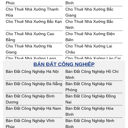
Bán Đất KCN Tiền Giang
Bán Đất KCN Trà Vinh
Phúc
Bình
Bán Đất KCN Vĩnh Long
Bán Đất KCN Hải Dương
Cho Thuê Nhà Xưởng Thanh
Cho Thuê Nhà Xưởng Bắc
Bán Đất KCN Hưng Yên
Bán Đất KCN Quảng Ninh
Hóa
Giang
Cho Thuê Nhà Xưởng Bắc Kạn
Cho Thuê Nhà Xưởng Bắc
Ninh
Cho Thuê Nhà Xưởng Cao
Cho Thuê Nhà Xưởng Điện
Bằng
Biên
Cho Thuê Nhà Xưởng Hà
Cho Thuê Nhà Xưởng Lai
Giang
Châu
Cho Thuê Nhà Xưởng Lạng
Cho Thuê Nhà Xưởng Lào Cai
BÁN ĐẤT CÔNG NGHIỆP
Sơn
Cho Thuê Nhà Xưởng Nam
Cho Thuê Nhà Xưởng Phú Thọ
Bán Đất Công Nghiệp Hà Nội
Bán Đất Công Nghiệp Hồ Chí
Định
Minh
Cho Thuê Nhà Xưởng Sơn La
Cho Thuê Nhà Xưởng Thái
Bán Đất Công Nghiệp Đà Nẵng
Bán Đất Công Nghiệp Hải
Bình
Phòng
Cho Thuê Nhà Xưởng Thái
Cho Thuê Nhà Xưởng Tuyên
Bán Đất Công Nghiệp Bình
Bán Đất Công Nghiệp Đồng
Nguyên
Quang
Dương
Nai
Cho Thuê Nhà Xưởng Yên Bái
Cho Thuê Nhà Xưởng Thừa T.
Bán Đất Công Nghiệp Hà Nam
Bán Đất Công Nghiệp Hòa
Huế
Bình
Cho Thuê Nhà Xưởng Khánh
Cho Thuê Nhà Xưởng Lâm
Bán Đất Công Nghiệp Vĩnh
Bán Đất Công Nghiệp Ninh
Hoà
Đồng
Phúc
Bình