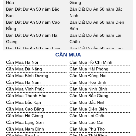
Trăng
Hóa
Giang
Bán Đất Công Nghiệp Tiền
Bán Đất Công Nghiệp Trà Vinh
Bán Đất Dự Án 50 năm Bắc
Bán Đất Dự Án 50 năm Bắc
Giang
Kạn
Ninh
Bán Đất Công Nghiệp Vĩnh
Bán Đất Công Nghiệp Hải
Bán Đất Dự Án 50 năm Cao
Bán Đất Dự Án 50 năm Điện
Long
Dương
Bằng
Biên
Bán Đất Công Nghiệp Hưng
Bán Đất Công Nghiệp Quảng
Bán Đất Dự Án 50 năm Hà
Bán Đất Dự Án 50 năm Lai
Yên
Ninh
Giang
Châu
Bán Đất Dự Án 50 năm Lạng
Bán Đất Dự Án 50 năm Lào
CẦN MUA
Sơn
Cai
Bán Đất Dự Án 50 năm Nam
Bán Đất Dự Án 50 năm Phú
Cần Mua Hà Nội
Cần Mua Hồ Chí Minh
Định
Thọ
Cần Mua Đà Nẵng
Cần Mua Hải Phòng
Bán Đất Dự Án 50 năm Sơn La
Bán Đất Dự Án 50 năm Thái
Cần Mua Bình Dương
Cần Mua Đồng Nai
Bình
Cần Mua Hà Nam
Cần Mua Hòa Bình
Bán Đất Dự Án 50 năm Thái
Bán Đất Dự Án 50 năm Tuyên
Cần Mua Vĩnh Phúc
Cần Mua Ninh Bình
Nguyên
Quang
Cần Mua Thanh Hóa
Cần Mua Bắc Giang
Bán Đất Dự Án 50 năm Yên
Bán Đất Dự Án 50 năm Thừa
Cần Mua Bắc Kạn
Cần Mua Bắc Ninh
Bái
T. Huế
Cần Mua Cao Bằng
Cần Mua Điện Biên
Bán Đất Dự Án 50 năm Khánh
Bán Đất Dự Án 50 năm Lâm
Cần Mua Hà Giang
Cần Mua Lai Châu
Hoà
Đồng
Cần Mua Lạng Sơn
Cần Mua Lào Cai
Bán Đất Dự Án 50 năm Bình
Bán Đất Dự Án 50 năm Bình
Cần Mua Nam Định
Cần Mua Phú Thọ
Định
Thuận
Cần Mua Sơn La
Cần Mua Thái Bình