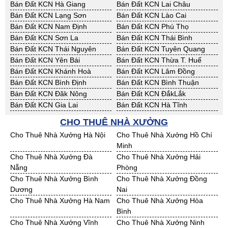
Bán Đất KCN Hà Giang
Bán Đất KCN Lai Châu
Bán Đất KCN Lạng Sơn
Bán Đất KCN Lào Cai
Bán Đất KCN Nam Định
Bán Đất KCN Phú Thọ
Bán Đất KCN Sơn La
Bán Đất KCN Thái Bình
Bán Đất KCN Thái Nguyên
Bán Đất KCN Tuyên Quang
Bán Đất KCN Yên Bái
Bán Đất KCN Thừa T. Huế
Bán Đất KCN Khánh Hoà
Bán Đất KCN Lâm Đồng
Bán Đất KCN Bình Định
Bán Đất KCN Bình Thuận
Bán Đất KCN Đăk Nông
Bán Đất KCN ĐắkLắk
Bán Đất KCN Gia Lai
Bán Đất KCN Hà Tĩnh
Bán Đất KCN Kon Tum
Bán Đất KCN Nghệ An
CHO THUÊ NHÀ XƯỞNG
Bán Đất KCN Ninh Thuận
Bán Đất KCN Phú Yên
Cho Thuê Nhà Xưởng Hà Nội
Cho Thuê Nhà Xưởng Hồ Chí
Bán Đất KCN Quảng Bình
Bán Đất KCN Quảng Nam
Minh
Bán Đất KCN Quảng Ngãi
Bán Đất KCN Bà Rịa - VT
Cho Thuê Nhà Xưởng Đà
Cho Thuê Nhà Xưởng Hải
Bán Đất KCN Cần Thơ
Bán Đất KCN An Giang
Nẵng
Phòng
Bán Đất KCN Bạc Liêu
Bán Đất KCN Bến Tre
Cho Thuê Nhà Xưởng Bình
Cho Thuê Nhà Xưởng Đồng
Bán Đất KCN Bình Phước
Bán Đất KCN Cà Mau
Dương
Nai
Bán Đất KCN Đồng Tháp
Bán Đất KCN Hậu Giang
Cho Thuê Nhà Xưởng Hà Nam
Cho Thuê Nhà Xưởng Hòa
Bán Đất KCN Kiên Giang
Bán Đất KCN Long An
Bình
Bán Đất KCN Sóc Trăng
Bán Đất KCN Tây Ninh
Cho Thuê Nhà Xưởng Vĩnh
Cho Thuê Nhà Xưởng Ninh