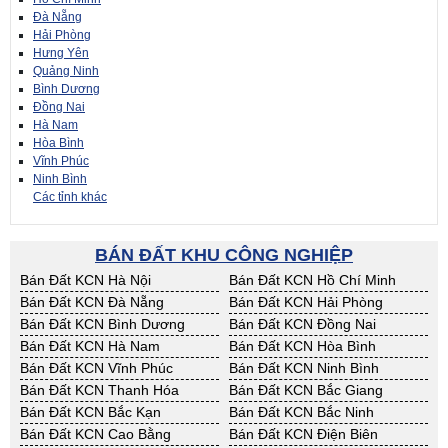
Đà Nẵng
Hải Phòng
Hưng Yên
Quảng Ninh
Bình Dương
Đồng Nai
Hà Nam
Hòa Bình
Vĩnh Phúc
Ninh Bình
Các tỉnh khác
BÁN ĐẤT KHU CÔNG NGHIỆP
Bán Đất KCN Hà Nội
Bán Đất KCN Hồ Chí Minh
Bán Đất KCN Đà Nẵng
Bán Đất KCN Hải Phòng
Bán Đất KCN Bình Dương
Bán Đất KCN Đồng Nai
Bán Đất KCN Hà Nam
Bán Đất KCN Hòa Bình
Bán Đất KCN Vĩnh Phúc
Bán Đất KCN Ninh Bình
Bán Đất KCN Thanh Hóa
Bán Đất KCN Bắc Giang
Bán Đất KCN Bắc Kạn
Bán Đất KCN Bắc Ninh
Bán Đất KCN Cao Bằng
Bán Đất KCN Điện Biên