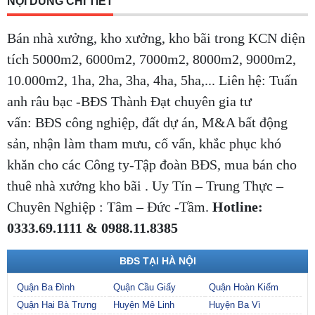
NỘI DUNG CHI TIẾT
Bán nhà xưởng, kho xưởng, kho bãi trong KCN diện
tích 5000m2, 6000m2, 7000m2, 8000m2, 9000m2,
10.000m2, 1ha, 2ha, 3ha, 4ha, 5ha,... Liên hệ: Tuấn
anh râu bạc -BĐS Thành Đạt chuyên gia tư
vấn: BĐS công nghiệp, đất dự án, M&A bất động
sản, nhận làm tham mưu, cố vấn, khắc phục khó
khăn cho các Công ty-Tập đoàn BĐS, mua bán cho
thuê nhà xưởng kho bãi . Uy Tín – Trung Thực –
Chuyên Nghiệp : Tâm – Đức -Tầm.
Hotline:
0333.69.1111 & 0988.11.8385
BĐS TẠI HÀ NỘI
Quận Ba Đình
Quận Cầu Giấy
Quận Hoàn Kiếm
Quận Hai Bà Trưng
Huyện Mê Linh
Huyện Ba Vì