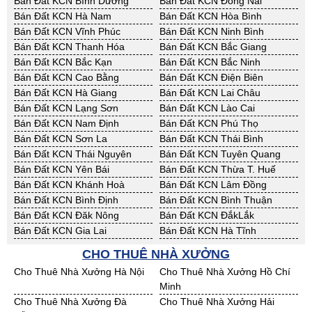
Bán Đất KCN Bình Dương
Bán Đất KCN Đồng Nai
Bán Đất KCN Hà Nam
Bán Đất KCN Hòa Bình
Bán Đất KCN Vĩnh Phúc
Bán Đất KCN Ninh Bình
Bán Đất KCN Thanh Hóa
Bán Đất KCN Bắc Giang
Bán Đất KCN Bắc Kạn
Bán Đất KCN Bắc Ninh
Bán Đất KCN Cao Bằng
Bán Đất KCN Điện Biên
Bán Đất KCN Hà Giang
Bán Đất KCN Lai Châu
Bán Đất KCN Lạng Sơn
Bán Đất KCN Lào Cai
Bán Đất KCN Nam Định
Bán Đất KCN Phú Thọ
Bán Đất KCN Sơn La
Bán Đất KCN Thái Bình
Bán Đất KCN Thái Nguyên
Bán Đất KCN Tuyên Quang
Bán Đất KCN Yên Bái
Bán Đất KCN Thừa T. Huế
Bán Đất KCN Khánh Hoà
Bán Đất KCN Lâm Đồng
Bán Đất KCN Bình Định
Bán Đất KCN Bình Thuận
Bán Đất KCN Đăk Nông
Bán Đất KCN ĐắkLắk
Bán Đất KCN Gia Lai
Bán Đất KCN Hà Tĩnh
Bán Đất KCN Kon Tum
Bán Đất KCN Nghệ An
CHO THUÊ NHÀ XƯỞNG
Bán Đất KCN Ninh Thuận
Bán Đất KCN Phú Yên
Cho Thuê Nhà Xưởng Hà Nội
Cho Thuê Nhà Xưởng Hồ Chí
Bán Đất KCN Quảng Bình
Bán Đất KCN Quảng Nam
Minh
Bán Đất KCN Quảng Ngãi
Bán Đất KCN Bà Rịa - VT
Cho Thuê Nhà Xưởng Đà
Cho Thuê Nhà Xưởng Hải
Bán Đất KCN Cần Thơ
Bán Đất KCN An Giang