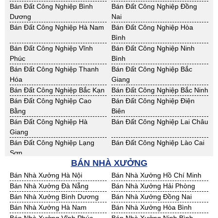
Cho Thuê Nhà Xưởng Thái
Cho Thuê Nhà Xưởng Tuyên
Bán Đất Công Nghiệp Bình
Bán Đất Công Nghiệp Đồng
Nguyên
Quang
Dương
Nai
Cho Thuê Nhà Xưởng Yên Bái
Cho Thuê Nhà Xưởng Thừa T.
Bán Đất Công Nghiệp Hà Nam
Bán Đất Công Nghiệp Hòa
Huế
Bình
Cho Thuê Nhà Xưởng Khánh
Cho Thuê Nhà Xưởng Lâm
Bán Đất Công Nghiệp Vĩnh
Bán Đất Công Nghiệp Ninh
Hoà
Đồng
Phúc
Bình
Cho Thuê Nhà Xưởng Bình
Cho Thuê Nhà Xưởng Bình
Bán Đất Công Nghiệp Thanh
Bán Đất Công Nghiệp Bắc
Định
Thuận
Hóa
Giang
Cho Thuê Nhà Xưởng Đăk
Cho Thuê Nhà Xưởng ĐắkLắk
Bán Đất Công Nghiệp Bắc Kạn
Bán Đất Công Nghiệp Bắc Ninh
Nông
Bán Đất Công Nghiệp Cao
Bán Đất Công Nghiệp Điện
Cho Thuê Nhà Xưởng Gia Lai
Cho Thuê Nhà Xưởng Hà Tĩnh
Bằng
Biên
Cho Thuê Nhà Xưởng Kon
Cho Thuê Nhà Xưởng Nghệ An
Bán Đất Công Nghiệp Hà
Bán Đất Công Nghiệp Lai Châu
Tum
Giang
Cho Thuê Nhà Xưởng Ninh
Cho Thuê Nhà Xưởng Phú Yên
Bán Đất Công Nghiệp Lạng
Bán Đất Công Nghiệp Lào Cai
Thuận
Sơn
Cho Thuê Nhà Xưởng Quảng
BÁN NHÀ XƯỞNG
Cho Thuê Nhà Xưởng Quảng
Bán Đất Công Nghiệp Nam
Bán Đất Công Nghiệp Phú Thọ
Bình
Nam
Định
Bán Nhà Xưởng Hà Nội
Bán Nhà Xưởng Hồ Chí Minh
Cho Thuê Nhà Xưởng Quảng
Cho Thuê Nhà Xưởng Bà Rịa -
Bán Đất Công Nghiệp Sơn La
Bán Đất Công Nghiệp Thái
Bán Nhà Xưởng Đà Nẵng
Bán Nhà Xưởng Hải Phòng
Ngãi
VT
Bình
Bán Nhà Xưởng Bình Dương
Bán Nhà Xưởng Đồng Nai
Cho Thuê Nhà Xưởng Cần
Cho Thuê Nhà Xưởng An
Bán Đất Công Nghiệp Thái
Bán Đất Công Nghiệp Tuyên
Bán Nhà Xưởng Hà Nam
Bán Nhà Xưởng Hòa Bình
Thơ
Giang
Nguyên
Quang