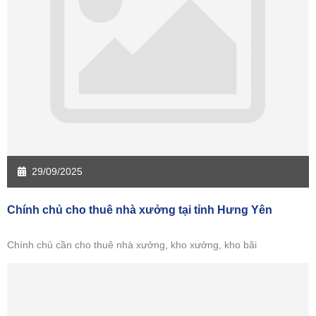
Sàn giao dịch Tiền Giang
Sàn giao dịch Trà Vinh
Sàn giao dịch Vĩnh Long
Sàn giao dịch Hải Dương
Sàn giao dịch Hưng Yên
Sàn giao dịch Quảng Ninh
29/09/2025
Chính chủ cho thuê nhà xưởng tại tỉnh Hưng Yên
Chính chủ cần cho thuê nhà xưởng, kho xưởng, kho bãi