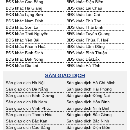
BĐS khác Cao Bằng
BĐS khác Điện Biên
Cần Thuê Sóc Trăng
Cần Thuê Tây Ninh
BĐS khác Hà Giang
BĐS khác Lai Châu
Cần Thuê Tiền Giang
Cần Thuê Trà Vinh
BĐS khác Lạng Sơn
BĐS khác Lào Cai
Cần Thuê Vĩnh Long
Cần Thuê Hải Dương
BĐS khác Nam Định
BĐS khác Phú Thọ
Cần Thuê Hưng Yên
Cần Thuê Quảng Ninh
BĐS khác Sơn La
BĐS khác Thái Bình
BĐS khác Thái Nguyên
BĐS khác Tuyên Quang
BĐS khác Yên Bái
BĐS khác Thừa T. Huế
BĐS khác Khánh Hoà
BĐS khác Lâm Đồng
BĐS khác Bình Định
BĐS khác Bình Thuận
BĐS khác Đăk Nông
BĐS khác ĐắkLắk
BĐS khác Gia Lai
BĐS khác Hà Tĩnh
BĐS khác Kon Tum
BĐS khác Nghệ An
SÀN GIAO DỊCH
BĐS khác Ninh Thuận
BĐS khác Phú Yên
Sàn giao dịch Hà Nội
Sàn giao dịch Hồ Chí Minh
BĐS khác Quảng Bình
BĐS khác Quảng Nam
Sàn giao dịch Đà Nẵng
Sàn giao dịch Hải Phòng
BĐS khác Quảng Ngãi
BĐS khác Bà Rịa - VT
Sàn giao dịch Bình Dương
Sàn giao dịch Đồng Nai
BĐS khác Cần Thơ
BĐS khác An Giang
Sàn giao dịch Hà Nam
Sàn giao dịch Hòa Bình
BĐS khác Bạc Liêu
BĐS khác Bến Tre
Sàn giao dịch Vĩnh Phúc
Sàn giao dịch Ninh Bình
BĐS khác Bình Phước
BĐS khác Cà Mau
Sàn giao dịch Thanh Hóa
Sàn giao dịch Bắc Giang
BĐS khác Đồng Tháp
BĐS khác Hậu Giang
Sàn giao dịch Bắc Kạn
Sàn giao dịch Bắc Ninh
BĐS khác Kiên Giang
BĐS khác Long An
Sàn giao dịch Cao Bằng
Sàn giao dịch Điện Biên
BĐS khác Sóc Trăng
BĐS khác Tây Ninh