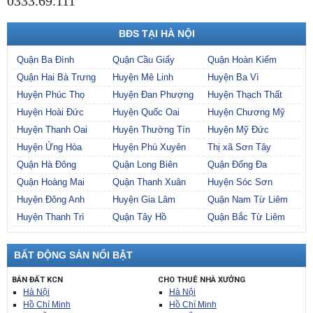
0333.69.111
BĐS TẠI HÀ NỘI
Quận Ba Đình
Quận Cầu Giấy
Quận Hoàn Kiếm
Quận Hai Bà Trưng
Huyện Mê Linh
Huyện Ba Vì
Huyện Phúc Thọ
Huyện Đan Phượng
Huyện Thạch Thất
Huyện Hoài Đức
Huyện Quốc Oai
Huyện Chương Mỹ
Huyện Thanh Oai
Huyện Thường Tín
Huyện Mỹ Đức
Huyện Ứng Hòa
Huyện Phú Xuyên
Thị xã Sơn Tây
Quận Hà Đông
Quận Long Biên
Quận Đống Đa
Quận Hoàng Mai
Quận Thanh Xuân
Huyện Sóc Sơn
Huyện Đông Anh
Huyện Gia Lâm
Quận Nam Từ Liêm
Huyện Thanh Trì
Quận Tây Hồ
Quận Bắc Từ Liêm
BẤT ĐỘNG SẢN NỔI BẬT
BÁN ĐẤT KCN
CHO THUÊ NHÀ XƯỞNG
Hà Nội
Hà Nội
Hồ Chí Minh
Hồ Chí Minh