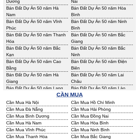
Phước
Dương
Nai
Bán Nhà Xưởng Đồng Tháp
Bán Nhà Xưởng Hậu Giang
Bán Đất Công Nghiệp Đồng
Bán Đất Công Nghiệp Hậu
Bán Đất Dự Án 50 năm Hà
Bán Đất Dự Án 50 năm Hòa
Bán Nhà Xưởng Kiên Giang
Bán Nhà Xưởng Long An
Tháp
Giang
Nam
Bình
Bán Nhà Xưởng Sóc Trăng
Bán Nhà Xưởng Tây Ninh
Bán Đất Công Nghiệp Kiên
Bán Đất Công Nghiệp Long An
Bán Đất Dự Án 50 năm Vĩnh
Bán Đất Dự Án 50 năm Ninh
Bán Nhà Xưởng Tiền Giang
Bán Nhà Xưởng Trà Vinh
Giang
Phúc
Bình
Bán Nhà Xưởng Vĩnh Long
Bán Nhà Xưởng Hải Dương
Bán Đất Công Nghiệp Sóc
Bán Đất Công Nghiệp Tây Ninh
Bán Đất Dự Án 50 năm Thanh
Bán Đất Dự Án 50 năm Bắc
Bán Nhà Xưởng Hưng Yên
Bán Nhà Xưởng Quảng Ninh
Trăng
Hóa
Giang
Bán Đất Công Nghiệp Tiền
Bán Đất Công Nghiệp Trà Vinh
Bán Đất Dự Án 50 năm Bắc
Bán Đất Dự Án 50 năm Bắc
Giang
Kạn
Ninh
Bán Đất Công Nghiệp Vĩnh
Bán Đất Công Nghiệp Hải
Bán Đất Dự Án 50 năm Cao
Bán Đất Dự Án 50 năm Điện
Long
Dương
Bằng
Biên
Bán Đất Công Nghiệp Hưng
Bán Đất Công Nghiệp Quảng
Bán Đất Dự Án 50 năm Hà
Bán Đất Dự Án 50 năm Lai
Yên
Ninh
Giang
Châu
Bán Đất Dự Án 50 năm Lạng
Bán Đất Dự Án 50 năm Lào
CẦN MUA
Sơn
Cai
Bán Đất Dự Án 50 năm Nam
Bán Đất Dự Án 50 năm Phú
Cần Mua Hà Nội
Cần Mua Hồ Chí Minh
Định
Thọ
Cần Mua Đà Nẵng
Cần Mua Hải Phòng
Bán Đất Dự Án 50 năm Sơn La
Bán Đất Dự Án 50 năm Thái
Cần Mua Bình Dương
Cần Mua Đồng Nai
Bình
Cần Mua Hà Nam
Cần Mua Hòa Bình
Bán Đất Dự Án 50 năm Thái
Bán Đất Dự Án 50 năm Tuyên
Cần Mua Vĩnh Phúc
Cần Mua Ninh Bình
Nguyên
Quang
Cần Mua Thanh Hóa
Cần Mua Bắc Giang