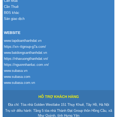
Cần Mua
Cần Thuê
BĐS khác
Sàn giao dịch
WEBSITE
www.tapdoanthanhdat.vn
https://xn--ttgroup-g7a.com/
www.batdongsanthanhdat.vn
https://nhaxuongthanhdat.vn/
https://nguonnhanluc.com.vn/
www.subasa.vn
www.subasa.com
www.subasa.com.vn
HỖ TRỢ KHÁCH HÀNG
Địa chỉ: Tòa nhà Golden Westlake 151 Thụy Khuê, Tây Hồ, Hà Nội
Trụ sở điều hành: Tầng 5 tòa nhà Thành Đạt Group thôn Hồng Cầu, xã
Như Quỳnh, tỉnh Hưng Yên