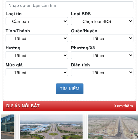
Loại tin
Loại BĐS
Tỉnh/Thành
Quận/Huyện
Hướng
Phường/Xã
Mức giá
Diện tích
TÌM KIẾM
DỰ ÁN NỔI BẬT
Xem thêm