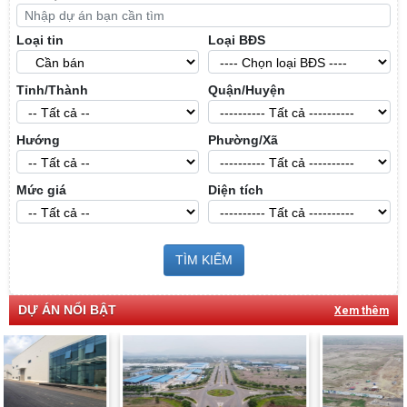
Loại tin
Loại BĐS
Tỉnh/Thành
Quận/Huyện
Hướng
Phường/Xã
Mức giá
Diện tích
TÌM KIẾM
DỰ ÁN NỔI BẬT
Xem thêm