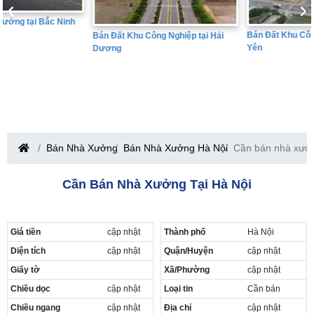
Bán Đất Khu Công Nghiệp tại Hưng
Bán Đất Khu Công Nghiệp tại Hải
Yên
Dương
Bán Nhà Xưởng
Bán Nhà Xưởng Hà Nội
Cần bán nhà xưởn
Cần Bán Nhà Xưởng Tại Hà Nội
Giá tiền
cập nhật
Thành phố
Hà Nội
Diện tích
cập nhật
Quận/Huyện
cập nhật
Giấy tờ
Xã/Phường
cập nhật
Chiều dọc
cập nhật
Loại tin
Cần bán
Chiều ngang
cập nhật
Địa chỉ
cập nhật