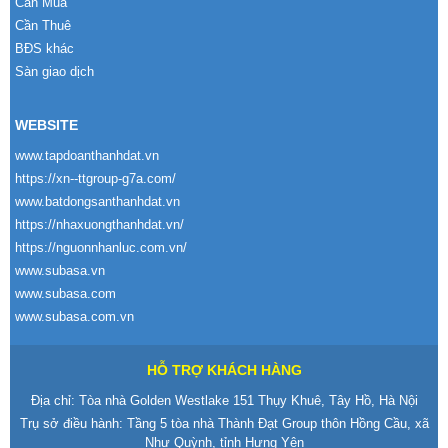
Cần Mua
Cần Thuê
BĐS khác
Sàn giao dịch
WEBSITE
www.tapdoanthanhdat.vn
https://xn--ttgroup-g7a.com/
www.batdongsanthanhdat.vn
https://nhaxuongthanhdat.vn/
https://nguonnhanluc.com.vn/
www.subasa.vn
www.subasa.com
www.subasa.com.vn
HỖ TRỢ KHÁCH HÀNG
Địa chỉ: Tòa nhà Golden Westlake 151 Thụy Khuê, Tây Hồ, Hà Nội
Trụ sở điều hành: Tầng 5 tòa nhà Thành Đạt Group thôn Hồng Cầu, xã
Như Quỳnh, tỉnh Hưng Yên