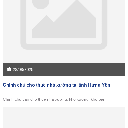
Sàn giao dịch Tiền Giang
Sàn giao dịch Trà Vinh
Sàn giao dịch Vĩnh Long
Sàn giao dịch Hải Dương
Sàn giao dịch Hưng Yên
Sàn giao dịch Quảng Ninh
29/09/2025
Chính chủ cho thuê nhà xưởng tại tỉnh Hưng Yên
Chính chủ cần cho thuê nhà xưởng, kho xưởng, kho bãi