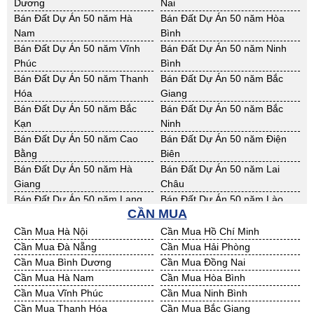
Phước
Dương
Nai
Bán Nhà Xưởng Đồng Tháp
Bán Nhà Xưởng Hậu Giang
Bán Đất Công Nghiệp Đồng
Bán Đất Công Nghiệp Hậu
Bán Đất Dự Án 50 năm Hà
Bán Đất Dự Án 50 năm Hòa
Bán Nhà Xưởng Kiên Giang
Bán Nhà Xưởng Long An
Tháp
Giang
Nam
Bình
Bán Nhà Xưởng Sóc Trăng
Bán Nhà Xưởng Tây Ninh
Bán Đất Công Nghiệp Kiên
Bán Đất Công Nghiệp Long An
Bán Đất Dự Án 50 năm Vĩnh
Bán Đất Dự Án 50 năm Ninh
Bán Nhà Xưởng Tiền Giang
Bán Nhà Xưởng Trà Vinh
Giang
Phúc
Bình
Bán Nhà Xưởng Vĩnh Long
Bán Nhà Xưởng Hải Dương
Bán Đất Công Nghiệp Sóc
Bán Đất Công Nghiệp Tây Ninh
Bán Đất Dự Án 50 năm Thanh
Bán Đất Dự Án 50 năm Bắc
Bán Nhà Xưởng Hưng Yên
Bán Nhà Xưởng Quảng Ninh
Trăng
Hóa
Giang
Bán Đất Công Nghiệp Tiền
Bán Đất Công Nghiệp Trà Vinh
Bán Đất Dự Án 50 năm Bắc
Bán Đất Dự Án 50 năm Bắc
Giang
Kạn
Ninh
Bán Đất Công Nghiệp Vĩnh
Bán Đất Công Nghiệp Hải
Bán Đất Dự Án 50 năm Cao
Bán Đất Dự Án 50 năm Điện
Long
Dương
Bằng
Biên
Bán Đất Công Nghiệp Hưng
Bán Đất Công Nghiệp Quảng
Bán Đất Dự Án 50 năm Hà
Bán Đất Dự Án 50 năm Lai
Yên
Ninh
Giang
Châu
Bán Đất Dự Án 50 năm Lạng
Bán Đất Dự Án 50 năm Lào
CẦN MUA
Sơn
Cai
Bán Đất Dự Án 50 năm Nam
Bán Đất Dự Án 50 năm Phú
Cần Mua Hà Nội
Cần Mua Hồ Chí Minh
Định
Thọ
Cần Mua Đà Nẵng
Cần Mua Hải Phòng
Bán Đất Dự Án 50 năm Sơn La
Bán Đất Dự Án 50 năm Thái
Cần Mua Bình Dương
Cần Mua Đồng Nai
Bình
Cần Mua Hà Nam
Cần Mua Hòa Bình
Bán Đất Dự Án 50 năm Thái
Bán Đất Dự Án 50 năm Tuyên
Cần Mua Vĩnh Phúc
Cần Mua Ninh Bình
Nguyên
Quang
Cần Mua Thanh Hóa
Cần Mua Bắc Giang