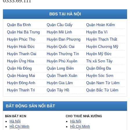
0333.69.111
BĐS TẠI HÀ NỘI
Quận Ba Đình
Quận Cầu Giấy
Quận Hoàn Kiếm
Quận Hai Bà Trưng
Huyện Mê Linh
Huyện Ba Vì
Huyện Phúc Thọ
Huyện Đan Phượng
Huyện Thạch Thất
Huyện Hoài Đức
Huyện Quốc Oai
Huyện Chương Mỹ
Huyện Thanh Oai
Huyện Thường Tín
Huyện Mỹ Đức
Huyện Ứng Hòa
Huyện Phú Xuyên
Thị xã Sơn Tây
Quận Hà Đông
Quận Long Biên
Quận Đống Đa
Quận Hoàng Mai
Quận Thanh Xuân
Huyện Sóc Sơn
Huyện Đông Anh
Huyện Gia Lâm
Quận Nam Từ Liêm
Huyện Thanh Trì
Quận Tây Hồ
Quận Bắc Từ Liêm
BẤT ĐỘNG SẢN NỔI BẬT
BÁN ĐẤT KCN
CHO THUÊ NHÀ XƯỞNG
Hà Nội
Hà Nội
Hồ Chí Minh
Hồ Chí Minh