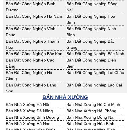
Cho Thuê Nhà Xưởng Thái
Cho Thuê Nhà Xưởng Tuyên
Bán Đất Công Nghiệp Bình
Bán Đất Công Nghiệp Đồng
Nguyên
Quang
Dương
Nai
Cho Thuê Nhà Xưởng Yên Bái
Cho Thuê Nhà Xưởng Thừa T.
Bán Đất Công Nghiệp Hà Nam
Bán Đất Công Nghiệp Hòa
Huế
Bình
Cho Thuê Nhà Xưởng Khánh
Cho Thuê Nhà Xưởng Lâm
Bán Đất Công Nghiệp Vĩnh
Bán Đất Công Nghiệp Ninh
Hoà
Đồng
Phúc
Bình
Cho Thuê Nhà Xưởng Bình
Cho Thuê Nhà Xưởng Bình
Bán Đất Công Nghiệp Thanh
Bán Đất Công Nghiệp Bắc
Định
Thuận
Hóa
Giang
Cho Thuê Nhà Xưởng Đăk
Cho Thuê Nhà Xưởng ĐắkLắk
Bán Đất Công Nghiệp Bắc Kạn
Bán Đất Công Nghiệp Bắc Ninh
Nông
Bán Đất Công Nghiệp Cao
Bán Đất Công Nghiệp Điện
Cho Thuê Nhà Xưởng Gia Lai
Cho Thuê Nhà Xưởng Hà Tĩnh
Bằng
Biên
Cho Thuê Nhà Xưởng Kon
Cho Thuê Nhà Xưởng Nghệ An
Bán Đất Công Nghiệp Hà
Bán Đất Công Nghiệp Lai Châu
Tum
Giang
Cho Thuê Nhà Xưởng Ninh
Cho Thuê Nhà Xưởng Phú Yên
Bán Đất Công Nghiệp Lạng
Bán Đất Công Nghiệp Lào Cai
Thuận
Sơn
Cho Thuê Nhà Xưởng Quảng
BÁN NHÀ XƯỞNG
Cho Thuê Nhà Xưởng Quảng
Bán Đất Công Nghiệp Nam
Bán Đất Công Nghiệp Phú Thọ
Bình
Nam
Định
Bán Nhà Xưởng Hà Nội
Bán Nhà Xưởng Hồ Chí Minh
Cho Thuê Nhà Xưởng Quảng
Cho Thuê Nhà Xưởng Bà Rịa -
Bán Đất Công Nghiệp Sơn La
Bán Đất Công Nghiệp Thái
Bán Nhà Xưởng Đà Nẵng
Bán Nhà Xưởng Hải Phòng
Ngãi
VT
Bình
Bán Nhà Xưởng Bình Dương
Bán Nhà Xưởng Đồng Nai
Cho Thuê Nhà Xưởng Cần
Cho Thuê Nhà Xưởng An
Bán Đất Công Nghiệp Thái
Bán Đất Công Nghiệp Tuyên
Bán Nhà Xưởng Hà Nam
Bán Nhà Xưởng Hòa Bình
Thơ
Giang
Nguyên
Quang