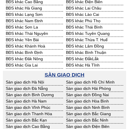
BĐS khác Cao Bằng
BĐS khác Điện Biên
Cần Thuê Sóc Trăng
Cần Thuê Tây Ninh
BĐS khác Hà Giang
BĐS khác Lai Châu
Cần Thuê Tiền Giang
Cần Thuê Trà Vinh
BĐS khác Lạng Sơn
BĐS khác Lào Cai
Cần Thuê Vĩnh Long
Cần Thuê Hải Dương
BĐS khác Nam Định
BĐS khác Phú Thọ
Cần Thuê Hưng Yên
Cần Thuê Quảng Ninh
BĐS khác Sơn La
BĐS khác Thái Bình
BĐS khác Thái Nguyên
BĐS khác Tuyên Quang
BĐS khác Yên Bái
BĐS khác Thừa T. Huế
BĐS khác Khánh Hoà
BĐS khác Lâm Đồng
BĐS khác Bình Định
BĐS khác Bình Thuận
BĐS khác Đăk Nông
BĐS khác ĐắkLắk
BĐS khác Gia Lai
BĐS khác Hà Tĩnh
BĐS khác Kon Tum
BĐS khác Nghệ An
SÀN GIAO DỊCH
BĐS khác Ninh Thuận
BĐS khác Phú Yên
Sàn giao dịch Hà Nội
Sàn giao dịch Hồ Chí Minh
BĐS khác Quảng Bình
BĐS khác Quảng Nam
Sàn giao dịch Đà Nẵng
Sàn giao dịch Hải Phòng
BĐS khác Quảng Ngãi
BĐS khác Bà Rịa - VT
Sàn giao dịch Bình Dương
Sàn giao dịch Đồng Nai
BĐS khác Cần Thơ
BĐS khác An Giang
Sàn giao dịch Hà Nam
Sàn giao dịch Hòa Bình
BĐS khác Bạc Liêu
BĐS khác Bến Tre
Sàn giao dịch Vĩnh Phúc
Sàn giao dịch Ninh Bình
BĐS khác Bình Phước
BĐS khác Cà Mau
Sàn giao dịch Thanh Hóa
Sàn giao dịch Bắc Giang
BĐS khác Đồng Tháp
BĐS khác Hậu Giang
Sàn giao dịch Bắc Kạn
Sàn giao dịch Bắc Ninh
BĐS khác Kiên Giang
BĐS khác Long An
Sàn giao dịch Cao Bằng
Sàn giao dịch Điện Biên
BĐS khác Sóc Trăng
BĐS khác Tây Ninh