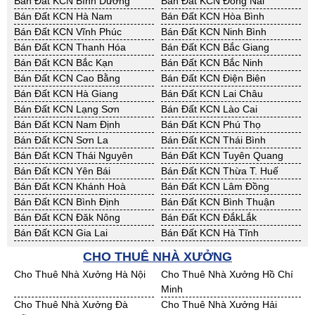
Bán Đất KCN Bình Dương
Bán Đất KCN Đồng Nai
Bán Đất KCN Hà Nam
Bán Đất KCN Hòa Bình
Bán Đất KCN Vĩnh Phúc
Bán Đất KCN Ninh Bình
Bán Đất KCN Thanh Hóa
Bán Đất KCN Bắc Giang
Bán Đất KCN Bắc Kạn
Bán Đất KCN Bắc Ninh
Bán Đất KCN Cao Bằng
Bán Đất KCN Điện Biên
Bán Đất KCN Hà Giang
Bán Đất KCN Lai Châu
Bán Đất KCN Lạng Sơn
Bán Đất KCN Lào Cai
Bán Đất KCN Nam Định
Bán Đất KCN Phú Thọ
Bán Đất KCN Sơn La
Bán Đất KCN Thái Bình
Bán Đất KCN Thái Nguyên
Bán Đất KCN Tuyên Quang
Bán Đất KCN Yên Bái
Bán Đất KCN Thừa T. Huế
Bán Đất KCN Khánh Hoà
Bán Đất KCN Lâm Đồng
Bán Đất KCN Bình Định
Bán Đất KCN Bình Thuận
Bán Đất KCN Đăk Nông
Bán Đất KCN ĐắkLắk
Bán Đất KCN Gia Lai
Bán Đất KCN Hà Tĩnh
Bán Đất KCN Kon Tum
Bán Đất KCN Nghệ An
CHO THUÊ NHÀ XƯỞNG
Bán Đất KCN Ninh Thuận
Bán Đất KCN Phú Yên
Cho Thuê Nhà Xưởng Hà Nội
Cho Thuê Nhà Xưởng Hồ Chí
Bán Đất KCN Quảng Bình
Bán Đất KCN Quảng Nam
Minh
Bán Đất KCN Quảng Ngãi
Bán Đất KCN Bà Rịa - VT
Cho Thuê Nhà Xưởng Đà
Cho Thuê Nhà Xưởng Hải
Bán Đất KCN Cần Thơ
Bán Đất KCN An Giang