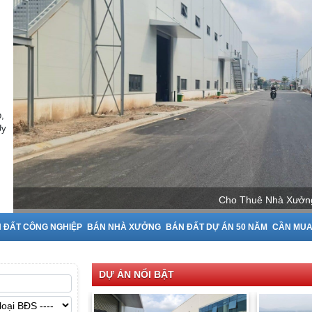
,
Uy
Ninh
 ĐẤT CÔNG NGHIỆP
BÁN NHÀ XƯỞNG
BÁN ĐẤT DỰ ÁN 50 NĂM
CẦN MU
DỰ ÁN NỔI BẬT