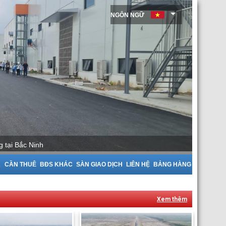
NGÔN NGỮ
Cho Thuê Nhà Xưởng tại Bắc Giang
A
CẦN THUÊ
BĐS KHÁC
SÀN GIAO DỊCH
LIÊN HỆ
BẢNG HÀNG
Xem thêm