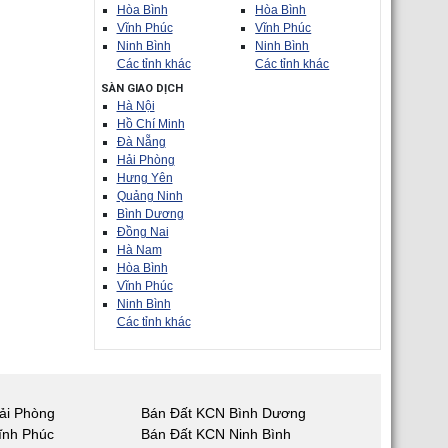
Hòa Bình
Hòa Bình
Vĩnh Phúc
Vĩnh Phúc
Ninh Bình
Ninh Bình
Các tỉnh khác
Các tỉnh khác
SÀN GIAO DỊCH
Hà Nội
Hồ Chí Minh
Đà Nẵng
Hải Phòng
Hưng Yên
Quảng Ninh
Bình Dương
Đồng Nai
Hà Nam
Hòa Bình
Vĩnh Phúc
Ninh Bình
Các tỉnh khác
ải Phòng
Bán Đất KCN Bình Dương
ĩnh Phúc
Bán Đất KCN Ninh Bình