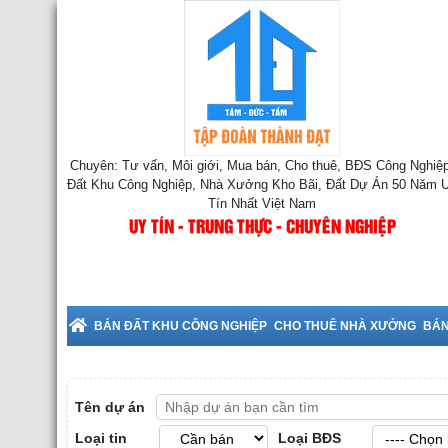
Chuyên: Tư vấn, Môi giới, Mua bán, Cho thuê, BĐS Công Nghiệp
Đất Khu Công Nghiệp, Nhà Xưởng Kho Bãi, Đất Dự Án 50 Năm 
Tín Nhất Việt Nam
UY TÍN - TRUNG THỰC - CHUYÊN NGHIỆP
Cho Thuê Nhà Xưởng tại Bắc 
BÁN ĐẤT KHU CÔNG NGHIỆP
CHO THUÊ NHÀ XƯỞNG
BÁN
Tên dự án
Loại tin
Loại BĐS