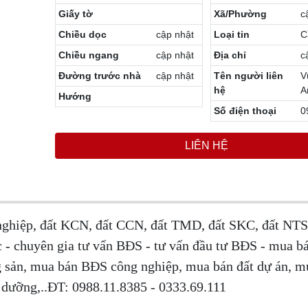
Giấy tờ
Xã/Phường
c
Chiều dọc
cập nhật
Loại tin
C
Chiều ngang
cập nhật
Địa chỉ
c
Đường trước nhà
cập nhật
Tên người liên
V
hệ
A
Hướng
Số điện thoại
0
LIÊN HỆ
nghiệp, đất KCN, đất CCN, đất TMD, đất SKC, đất NTS
 - chuyên gia tư vấn BĐS - tư vấn đầu tư BĐS - mua bá
g sản, mua bán BĐS công nghiệp, mua bán đất dự án, m
 dưỡng,..ĐT: 0988.11.8385 - 0333.69.111