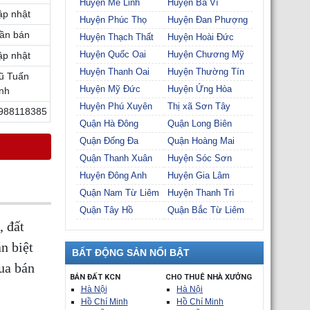
Huyện Mê Linh
Huyện Ba Vì
ập nhật
Huyện Phúc Thọ
Huyện Đan Phượng
ần bán
Huyện Thạch Thất
Huyện Hoài Đức
Huyện Quốc Oai
Huyện Chương Mỹ
ập nhật
Huyện Thanh Oai
Huyện Thường Tín
ũ Tuấn
Huyện Mỹ Đức
Huyện Ứng Hòa
nh
Huyện Phú Xuyên
Thị xã Sơn Tây
988118385
Quận Hà Đông
Quận Long Biên
Quận Đống Đa
Quận Hoàng Mai
Quận Thanh Xuân
Huyện Sóc Sơn
Huyện Đông Anh
Huyện Gia Lâm
Quận Nam Từ Liêm
Huyện Thanh Trì
Quận Tây Hồ
Quận Bắc Từ Liêm
, đất
n biệt
BẤT ĐỘNG SẢN NỔI BẬT
ua bán
BÁN ĐẤT KCN
CHO THUÊ NHÀ XƯỞNG
Hà Nội
Hà Nội
Hồ Chí Minh
Hồ Chí Minh