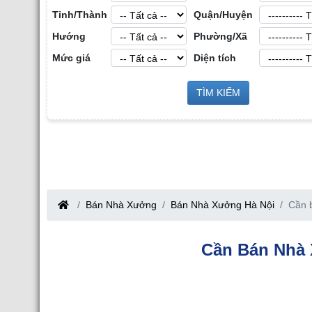
Tỉnh/Thành
Quận/Huyện
Hướng
Phường/Xã
Mức giá
Diện tích
Sàn Môi Giới Bất Động Sản Công
TÌM KIẾM
Cho Thuê Nhà Xưởng tại Hưng Yên
Nghiệp tại Tỉnh Bắc Giang
Bắc Giang
Bán Nhà Xưởng
Bán Nhà Xưởng Hà Nội
Cần 
Cần Bán Nhà 