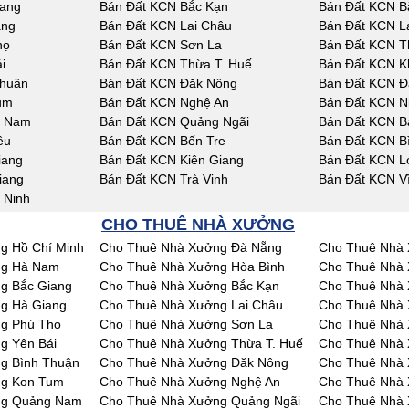
iang
Bán Đất KCN Bắc Kạn
Bán Đất KCN B
ang
Bán Đất KCN Lai Châu
Bán Đất KCN L
họ
Bán Đất KCN Sơn La
Bán Đất KCN T
i
Bán Đất KCN Thừa T. Huế
Bán Đất KCN K
Thuận
Bán Đất KCN Đăk Nông
Bán Đất KCN Đ
um
Bán Đất KCN Nghệ An
Bán Đất KCN N
g Nam
Bán Đất KCN Quảng Ngãi
Bán Đất KCN Bà
êu
Bán Đất KCN Bến Tre
Bán Đất KCN B
iang
Bán Đất KCN Kiên Giang
Bán Đất KCN L
iang
Bán Đất KCN Trà Vinh
Bán Đất KCN V
 Ninh
CHO THUÊ NHÀ XƯỞNG
g Hồ Chí Minh
Cho Thuê Nhà Xưởng Đà Nẵng
Cho Thuê Nhà 
ng Hà Nam
Cho Thuê Nhà Xưởng Hòa Bình
Cho Thuê Nhà 
g Bắc Giang
Cho Thuê Nhà Xưởng Bắc Kạn
Cho Thuê Nhà 
g Hà Giang
Cho Thuê Nhà Xưởng Lai Châu
Cho Thuê Nhà
g Phú Thọ
Cho Thuê Nhà Xưởng Sơn La
Cho Thuê Nhà 
g Yên Bái
Cho Thuê Nhà Xưởng Thừa T. Huế
Cho Thuê Nhà
g Bình Thuận
Cho Thuê Nhà Xưởng Đăk Nông
Cho Thuê Nhà
ng Kon Tum
Cho Thuê Nhà Xưởng Nghệ An
Cho Thuê Nhà 
ng Quảng Nam
Cho Thuê Nhà Xưởng Quảng Ngãi
Cho Thuê Nhà 