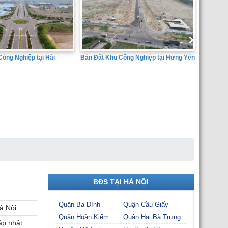
Bán Đất Khu Công Nghiệp tại Hưng Yên
i
SÀN GIAO DỊCH BẤT ĐỘN
THÀNH ĐẠT
BĐS TẠI HÀ NỘI
Quận Ba Đình
Quận Cầu Giấy
à Nội
Quận Hoàn Kiếm
Quận Hai Bà Trưng
ập nhật