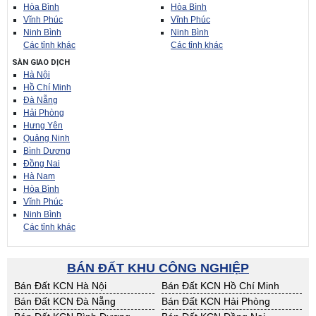
Hòa Bình
Hòa Bình
Vĩnh Phúc
Vĩnh Phúc
Ninh Bình
Ninh Bình
Các tỉnh khác
Các tỉnh khác
SÀN GIAO DỊCH
Hà Nội
Hồ Chí Minh
Đà Nẵng
Hải Phòng
Hưng Yên
Quảng Ninh
Bình Dương
Đồng Nai
Hà Nam
Hòa Bình
Vĩnh Phúc
Ninh Bình
Các tỉnh khác
BÁN ĐẤT KHU CÔNG NGHIỆP
Bán Đất KCN Hà Nội
Bán Đất KCN Hồ Chí Minh
Bán Đất KCN Đà Nẵng
Bán Đất KCN Hải Phòng