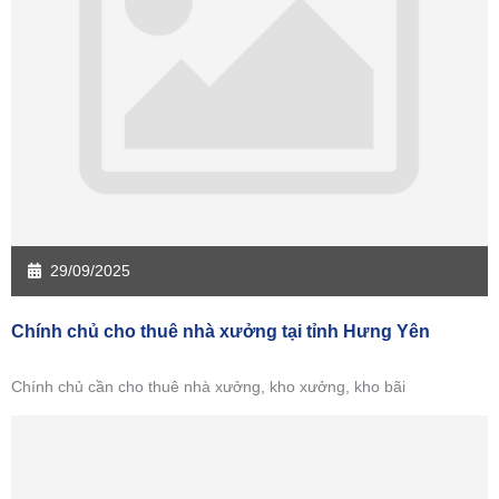
Sàn giao dịch Tiền Giang
Sàn giao dịch Trà Vinh
Sàn giao dịch Vĩnh Long
Sàn giao dịch Hải Dương
Sàn giao dịch Hưng Yên
Sàn giao dịch Quảng Ninh
29/09/2025
Chính chủ cho thuê nhà xưởng tại tỉnh Hưng Yên
Chính chủ cần cho thuê nhà xưởng, kho xưởng, kho bãi