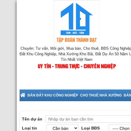
Chuyên: Tư vấn, Môi giới, Mua bán, Cho thuê, BĐS Công Nghiệp
Đất Khu Công Nghiệp, Nhà Xưởng Kho Bãi, Đất Dự Án 50 Năm 
Tín Nhất Việt Nam
UY TÍN - TRUNG THỰC - CHUYÊN NGHIỆP
BÁN ĐẤT KHU CÔNG NGHIỆP
CHO THUÊ NHÀ XƯỞNG
BÁN
Tên dự án
Loại tin
Loại BĐS