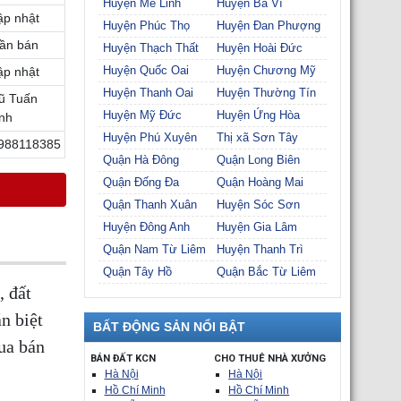
Huyện Mê Linh
Huyện Ba Vì
ập nhật
Huyện Phúc Thọ
Huyện Đan Phượng
ần bán
Huyện Thạch Thất
Huyện Hoài Đức
Huyện Quốc Oai
Huyện Chương Mỹ
ập nhật
Huyện Thanh Oai
Huyện Thường Tín
ũ Tuấn
Huyện Mỹ Đức
Huyện Ứng Hòa
nh
Huyện Phú Xuyên
Thị xã Sơn Tây
988118385
Quận Hà Đông
Quận Long Biên
Quận Đống Đa
Quận Hoàng Mai
Quận Thanh Xuân
Huyện Sóc Sơn
Huyện Đông Anh
Huyện Gia Lâm
Quận Nam Từ Liêm
Huyện Thanh Trì
Quận Tây Hồ
Quận Bắc Từ Liêm
, đất
n biệt
BẤT ĐỘNG SẢN NỔI BẬT
ua bán
BÁN ĐẤT KCN
CHO THUÊ NHÀ XƯỞNG
Hà Nội
Hà Nội
Hồ Chí Minh
Hồ Chí Minh