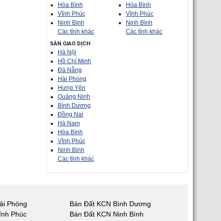
Hòa Bình
Hòa Bình
Vĩnh Phúc
Vĩnh Phúc
Ninh Bình
Ninh Bình
Các tỉnh khác
Các tỉnh khác
SÀN GIAO DỊCH
Hà Nội
Hồ Chí Minh
Đà Nẵng
Hải Phòng
Hưng Yên
Quảng Ninh
Bình Dương
Đồng Nai
Hà Nam
Hòa Bình
Vĩnh Phúc
Ninh Bình
Các tỉnh khác
ải Phòng
Bán Đất KCN Bình Dương
ĩnh Phúc
Bán Đất KCN Ninh Bình