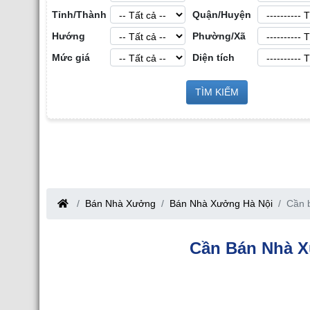
Tỉnh/Thành
Quận/Huyện
Hướng
Phường/Xã
Mức giá
Diện tích
ản Công
Sàn Môi Giới Bất Động Sản Công
TÌM KIẾM
Cho Thuê Nhà Xưởng
Nghiệp tại Tỉnh Bắc Giang
Bắc Giang
Bán Nhà Xưởng
Bán Nhà Xưởng Hà Nội
Cần b
Cần Bán Nhà X