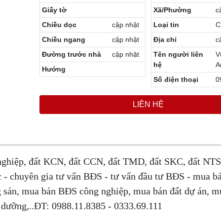
Giấy tờ
Xã/Phường
c
Chiều dọc
cập nhật
Loại tin
C
Chiều ngang
cập nhật
Địa chỉ
c
Đường trước nhà
cập nhật
Tên người liên
V
hệ
A
Hướng
Số điện thoại
0
LIÊN HỆ
nghiệp, đất KCN, đất CCN, đất TMD, đất SKC, đất NTS
 - chuyên gia tư vấn BĐS - tư vấn đầu tư BĐS - mua bá
g sản, mua bán BĐS công nghiệp, mua bán đất dự án, m
 dưỡng,..ĐT: 0988.11.8385 - 0333.69.111