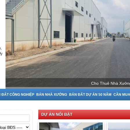
,
Uy
Cho Thuê Nhà Xưởng tại Bắc Ninh
 ĐẤT CÔNG NGHIỆP
BÁN NHÀ XƯỞNG
BÁN ĐẤT DỰ ÁN 50 NĂM
CẦN MU
DỰ ÁN NỔI BẬT