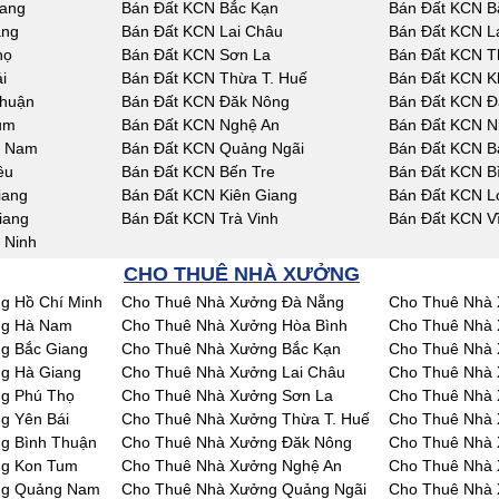
iang
Bán Đất KCN Bắc Kạn
Bán Đất KCN B
ang
Bán Đất KCN Lai Châu
Bán Đất KCN L
họ
Bán Đất KCN Sơn La
Bán Đất KCN T
i
Bán Đất KCN Thừa T. Huế
Bán Đất KCN K
Thuận
Bán Đất KCN Đăk Nông
Bán Đất KCN Đ
um
Bán Đất KCN Nghệ An
Bán Đất KCN N
g Nam
Bán Đất KCN Quảng Ngãi
Bán Đất KCN Bà
êu
Bán Đất KCN Bến Tre
Bán Đất KCN B
iang
Bán Đất KCN Kiên Giang
Bán Đất KCN L
iang
Bán Đất KCN Trà Vinh
Bán Đất KCN V
 Ninh
CHO THUÊ NHÀ XƯỞNG
g Hồ Chí Minh
Cho Thuê Nhà Xưởng Đà Nẵng
Cho Thuê Nhà 
ng Hà Nam
Cho Thuê Nhà Xưởng Hòa Bình
Cho Thuê Nhà 
g Bắc Giang
Cho Thuê Nhà Xưởng Bắc Kạn
Cho Thuê Nhà 
g Hà Giang
Cho Thuê Nhà Xưởng Lai Châu
Cho Thuê Nhà
g Phú Thọ
Cho Thuê Nhà Xưởng Sơn La
Cho Thuê Nhà 
g Yên Bái
Cho Thuê Nhà Xưởng Thừa T. Huế
Cho Thuê Nhà
g Bình Thuận
Cho Thuê Nhà Xưởng Đăk Nông
Cho Thuê Nhà
ng Kon Tum
Cho Thuê Nhà Xưởng Nghệ An
Cho Thuê Nhà 
ng Quảng Nam
Cho Thuê Nhà Xưởng Quảng Ngãi
Cho Thuê Nhà 