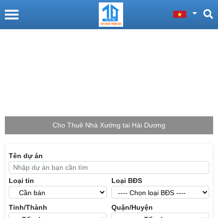
Cho Thuê Nhà Xưởng tại Hải Dương
Tên dự án
Loại tin
Loại BĐS
Tỉnh/Thành
Quận/Huyện