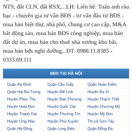
NTS, đất CLN, đất RSX,...LH: Liên hệ: Tuấn anh râu
bạc - chuyên gia tư vấn BĐS - tư vấn đầu tư BĐS -
mua bán biệt thự, nhà phố, chung cư cao cấp, M&A
bất động sản, mua bán BĐS công nghiệp, mua bán
đất dự án, mua bán cho thuê nhà xưởng kho bãi,
mua bán bđs nghỉ dưỡng,..ĐT: 0988.11.8385 -
0333.69.111
BĐS TẠI HÀ NỘI
Quận Ba Đình
Quận Cầu Giấy
Quận Hoàn Kiếm
Quận Hai Bà Trưng
Huyện Mê Linh
Huyện Ba Vì
Huyện Phúc Thọ
Huyện Đan Phượng
Huyện Thạch Thất
Huyện Hoài Đức
Huyện Quốc Oai
Huyện Chương Mỹ
Huyện Thanh Oai
Huyện Thường Tín
Huyện Mỹ Đức
Huyện Ứng Hòa
Huyện Phú Xuyên
Thị xã Sơn Tây
Quận Hà Đông
Quận Long Biên
Quận Đống Đa