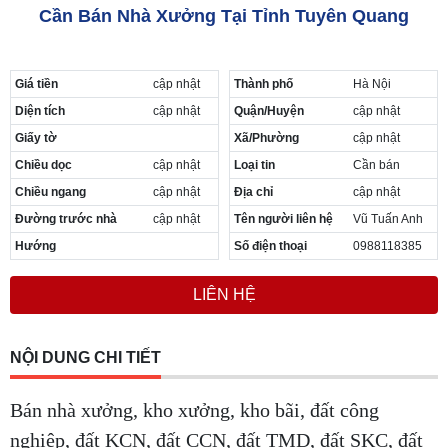
Cần Bán Nhà Xưởng Tại Tỉnh Tuyên Quang
Giá tiền
cập nhật
Thành phố
Hà Nội
Diện tích
cập nhật
Quận/Huyện
cập nhật
Giấy tờ
Xã/Phường
cập nhật
Chiều dọc
cập nhật
Loại tin
Cần bán
Chiều ngang
cập nhật
Địa chỉ
cập nhật
Đường trước nhà
cập nhật
Tên người liên hệ
Vũ Tuấn Anh
Hướng
Số điện thoại
0988118385
LIÊN HỆ
NỘI DUNG CHI TIẾT
Bán nhà xưởng, kho xưởng, kho bãi, đất công
nghiệp, đất KCN, đất CCN, đất TMD, đất SKC, đất