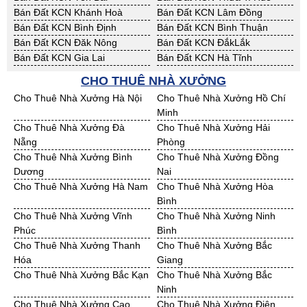
Bán Đất KCN Khánh Hoà
Bán Đất KCN Lâm Đồng
Bán Đất KCN Bình Định
Bán Đất KCN Bình Thuận
Bán Đất KCN Đăk Nông
Bán Đất KCN ĐắkLắk
Bán Đất KCN Gia Lai
Bán Đất KCN Hà Tĩnh
Bán Đất KCN Kon Tum
Bán Đất KCN Nghệ An
CHO THUÊ NHÀ XƯỞNG
Bán Đất KCN Ninh Thuận
Bán Đất KCN Phú Yên
Cho Thuê Nhà Xưởng Hà Nội
Cho Thuê Nhà Xưởng Hồ Chí
Bán Đất KCN Quảng Bình
Bán Đất KCN Quảng Nam
Minh
Bán Đất KCN Quảng Ngãi
Bán Đất KCN Bà Rịa - VT
Cho Thuê Nhà Xưởng Đà
Cho Thuê Nhà Xưởng Hải
Bán Đất KCN Cần Thơ
Bán Đất KCN An Giang
Nẵng
Phòng
Bán Đất KCN Bạc Liêu
Bán Đất KCN Bến Tre
Cho Thuê Nhà Xưởng Bình
Cho Thuê Nhà Xưởng Đồng
Bán Đất KCN Bình Phước
Bán Đất KCN Cà Mau
Dương
Nai
Bán Đất KCN Đồng Tháp
Bán Đất KCN Hậu Giang
Cho Thuê Nhà Xưởng Hà Nam
Cho Thuê Nhà Xưởng Hòa
Bán Đất KCN Kiên Giang
Bán Đất KCN Long An
Bình
Bán Đất KCN Sóc Trăng
Bán Đất KCN Tây Ninh
Cho Thuê Nhà Xưởng Vĩnh
Cho Thuê Nhà Xưởng Ninh
Bán Đất KCN Tiền Giang
Bán Đất KCN Trà Vinh
Phúc
Bình
Bán Đất KCN Vĩnh Long
Bán Đất KCN Hải Dương
Cho Thuê Nhà Xưởng Thanh
Cho Thuê Nhà Xưởng Bắc
Bán Đất KCN Hưng Yên
Bán Đất KCN Quảng Ninh
Hóa
Giang
Cho Thuê Nhà Xưởng Bắc Kạn
Cho Thuê Nhà Xưởng Bắc
Ninh
Cho Thuê Nhà Xưởng Cao
Cho Thuê Nhà Xưởng Điện