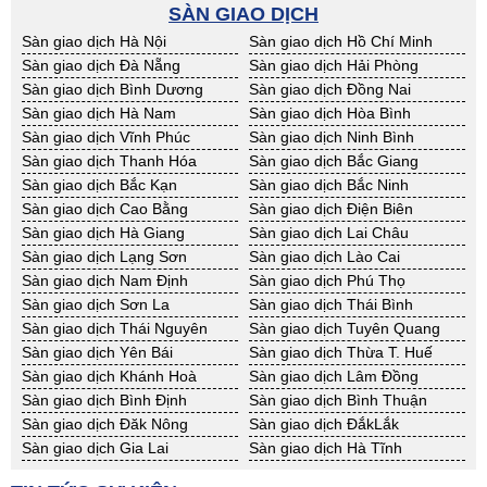
BĐS khác Kon Tum
BĐS khác Nghệ An
SÀN GIAO DỊCH
BĐS khác Ninh Thuận
BĐS khác Phú Yên
Sàn giao dịch Hà Nội
Sàn giao dịch Hồ Chí Minh
BĐS khác Quảng Bình
BĐS khác Quảng Nam
Sàn giao dịch Đà Nẵng
Sàn giao dịch Hải Phòng
BĐS khác Quảng Ngãi
BĐS khác Bà Rịa - VT
Sàn giao dịch Bình Dương
Sàn giao dịch Đồng Nai
BĐS khác Cần Thơ
BĐS khác An Giang
Sàn giao dịch Hà Nam
Sàn giao dịch Hòa Bình
BĐS khác Bạc Liêu
BĐS khác Bến Tre
Sàn giao dịch Vĩnh Phúc
Sàn giao dịch Ninh Bình
BĐS khác Bình Phước
BĐS khác Cà Mau
Sàn giao dịch Thanh Hóa
Sàn giao dịch Bắc Giang
BĐS khác Đồng Tháp
BĐS khác Hậu Giang
Sàn giao dịch Bắc Kạn
Sàn giao dịch Bắc Ninh
BĐS khác Kiên Giang
BĐS khác Long An
Sàn giao dịch Cao Bằng
Sàn giao dịch Điện Biên
BĐS khác Sóc Trăng
BĐS khác Tây Ninh
Sàn giao dịch Hà Giang
Sàn giao dịch Lai Châu
BĐS khác Tiền Giang
BĐS khác Trà Vinh
Sàn giao dịch Lạng Sơn
Sàn giao dịch Lào Cai
BĐS khác Vĩnh Long
BĐS khác Hải Dương
Sàn giao dịch Nam Định
Sàn giao dịch Phú Thọ
BĐS khác Hưng Yên
BĐS khác Quảng Ninh
Sàn giao dịch Sơn La
Sàn giao dịch Thái Bình
Sàn giao dịch Thái Nguyên
Sàn giao dịch Tuyên Quang
Sàn giao dịch Yên Bái
Sàn giao dịch Thừa T. Huế
Sàn giao dịch Khánh Hoà
Sàn giao dịch Lâm Đồng
Sàn giao dịch Bình Định
Sàn giao dịch Bình Thuận
Sàn giao dịch Đăk Nông
Sàn giao dịch ĐắkLắk
Sàn giao dịch Gia Lai
Sàn giao dịch Hà Tĩnh
Sàn giao dịch Kon Tum
Sàn giao dịch Nghệ An