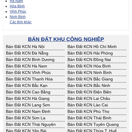
Hà Nam
Hòa Bình
Vĩnh Phúc
Ninh Bình
Các tỉnh khác
BÁN ĐẤT KHU CÔNG NGHIỆP
Bán Đất KCN Hà Nội
Bán Đất KCN Hồ Chí Minh
Bán Đất KCN Đà Nẵng
Bán Đất KCN Hải Phòng
Bán Đất KCN Bình Dương
Bán Đất KCN Đồng Nai
Bán Đất KCN Hà Nam
Bán Đất KCN Hòa Bình
Bán Đất KCN Vĩnh Phúc
Bán Đất KCN Ninh Bình
Bán Đất KCN Thanh Hóa
Bán Đất KCN Bắc Giang
Bán Đất KCN Bắc Kạn
Bán Đất KCN Bắc Ninh
Bán Đất KCN Cao Bằng
Bán Đất KCN Điện Biên
Bán Đất KCN Hà Giang
Bán Đất KCN Lai Châu
Bán Đất KCN Lạng Sơn
Bán Đất KCN Lào Cai
Bán Đất KCN Nam Định
Bán Đất KCN Phú Thọ
Bán Đất KCN Sơn La
Bán Đất KCN Thái Bình
Bán Đất KCN Thái Nguyên
Bán Đất KCN Tuyên Quang
Bán Đất KCN Yên Bái
Bán Đất KCN Thừa T. Huế