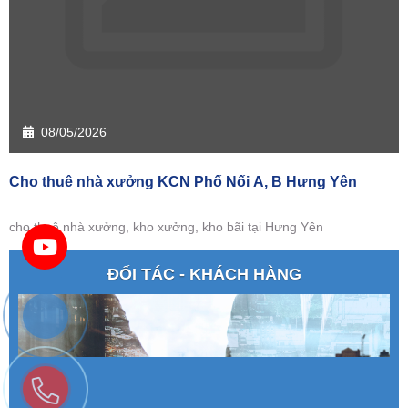
08/05/2026
Cho thuê nhà xưởng KCN Phố Nối A, B Hưng Yên
cho thuê nhà xưởng, kho xưởng, kho bãi tại Hưng Yên
ĐỐI TÁC - KHÁCH HÀNG