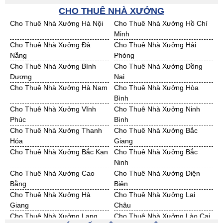
Bán Đất KCN Kon Tum
Bán Đất KCN Nghệ An
CHO THUÊ NHÀ XƯỞNG
Bán Đất KCN Ninh Thuận
Bán Đất KCN Phú Yên
Cho Thuê Nhà Xưởng Hà Nội
Cho Thuê Nhà Xưởng Hồ Chí
Bán Đất KCN Quảng Bình
Bán Đất KCN Quảng Nam
Minh
Bán Đất KCN Quảng Ngãi
Bán Đất KCN Bà Rịa - VT
Cho Thuê Nhà Xưởng Đà
Cho Thuê Nhà Xưởng Hải
Bán Đất KCN Cần Thơ
Bán Đất KCN An Giang
Nẵng
Phòng
Bán Đất KCN Bạc Liêu
Bán Đất KCN Bến Tre
Cho Thuê Nhà Xưởng Bình
Cho Thuê Nhà Xưởng Đồng
Bán Đất KCN Bình Phước
Bán Đất KCN Cà Mau
Dương
Nai
Bán Đất KCN Đồng Tháp
Bán Đất KCN Hậu Giang
Cho Thuê Nhà Xưởng Hà Nam
Cho Thuê Nhà Xưởng Hòa
Bán Đất KCN Kiên Giang
Bán Đất KCN Long An
Bình
Bán Đất KCN Sóc Trăng
Bán Đất KCN Tây Ninh
Cho Thuê Nhà Xưởng Vĩnh
Cho Thuê Nhà Xưởng Ninh
Bán Đất KCN Tiền Giang
Bán Đất KCN Trà Vinh
Phúc
Bình
Bán Đất KCN Vĩnh Long
Bán Đất KCN Hải Dương
Cho Thuê Nhà Xưởng Thanh
Cho Thuê Nhà Xưởng Bắc
Bán Đất KCN Hưng Yên
Bán Đất KCN Quảng Ninh
Hóa
Giang
Cho Thuê Nhà Xưởng Bắc Kạn
Cho Thuê Nhà Xưởng Bắc
Ninh
Cho Thuê Nhà Xưởng Cao
Cho Thuê Nhà Xưởng Điện
Bằng
Biên
Cho Thuê Nhà Xưởng Hà
Cho Thuê Nhà Xưởng Lai
Giang
Châu
Cho Thuê Nhà Xưởng Lạng
Cho Thuê Nhà Xưởng Lào Cai