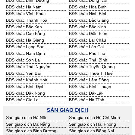
BĐS khác Bình Dương
BĐS khác Đồng Nai
Cần Thuê Cần Thơ
Cần Thuê An Giang
BĐS khác Hà Nam
BĐS khác Hòa Bình
Cần Thuê Bạc Liêu
Cần Thuê Bến Tre
BĐS khác Vĩnh Phúc
BĐS khác Ninh Bình
Cần Thuê Bình Phước
Cần Thuê Cà Mau
BĐS khác Thanh Hóa
BĐS khác Bắc Giang
Cần Thuê Đồng Tháp
Cần Thuê Hậu Giang
BĐS khác Bắc Kạn
BĐS khác Bắc Ninh
Cần Thuê Kiên Giang
Cần Thuê Long An
BĐS khác Cao Bằng
BĐS khác Điện Biên
Cần Thuê Sóc Trăng
Cần Thuê Tây Ninh
BĐS khác Hà Giang
BĐS khác Lai Châu
Cần Thuê Tiền Giang
Cần Thuê Trà Vinh
BĐS khác Lạng Sơn
BĐS khác Lào Cai
Cần Thuê Vĩnh Long
Cần Thuê Hải Dương
BĐS khác Nam Định
BĐS khác Phú Thọ
Cần Thuê Hưng Yên
Cần Thuê Quảng Ninh
BĐS khác Sơn La
BĐS khác Thái Bình
BĐS khác Thái Nguyên
BĐS khác Tuyên Quang
BĐS khác Yên Bái
BĐS khác Thừa T. Huế
BĐS khác Khánh Hoà
BĐS khác Lâm Đồng
BĐS khác Bình Định
BĐS khác Bình Thuận
BĐS khác Đăk Nông
BĐS khác ĐắkLắk
BĐS khác Gia Lai
BĐS khác Hà Tĩnh
BĐS khác Kon Tum
BĐS khác Nghệ An
SÀN GIAO DỊCH
BĐS khác Ninh Thuận
BĐS khác Phú Yên
Sàn giao dịch Hà Nội
Sàn giao dịch Hồ Chí Minh
BĐS khác Quảng Bình
BĐS khác Quảng Nam
Sàn giao dịch Đà Nẵng
Sàn giao dịch Hải Phòng
BĐS khác Quảng Ngãi
BĐS khác Bà Rịa - VT
Sàn giao dịch Bình Dương
Sàn giao dịch Đồng Nai
BĐS khác Cần Thơ
BĐS khác An Giang