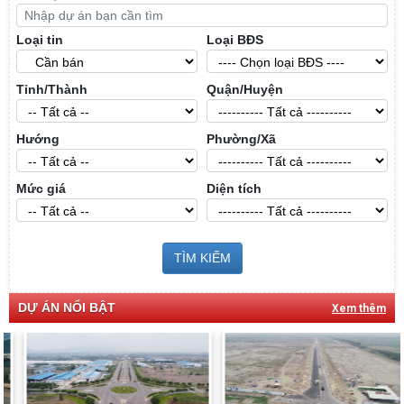
Loại tin
Loại BĐS
Tỉnh/Thành
Quận/Huyện
Hướng
Phường/Xã
Mức giá
Diện tích
TÌM KIẾM
DỰ ÁN NỔI BẬT
Xem thêm