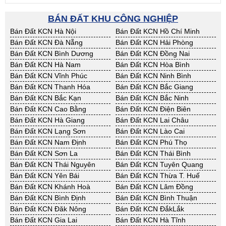
BÁN ĐẤT KHU CÔNG NGHIỆP
Bán Đất KCN Hà Nội
Bán Đất KCN Hồ Chí Minh
Bán Đất KCN Đà Nẵng
Bán Đất KCN Hải Phòng
Bán Đất KCN Bình Dương
Bán Đất KCN Đồng Nai
Bán Đất KCN Hà Nam
Bán Đất KCN Hòa Bình
Bán Đất KCN Vĩnh Phúc
Bán Đất KCN Ninh Bình
Bán Đất KCN Thanh Hóa
Bán Đất KCN Bắc Giang
Bán Đất KCN Bắc Kạn
Bán Đất KCN Bắc Ninh
Bán Đất KCN Cao Bằng
Bán Đất KCN Điện Biên
Bán Đất KCN Hà Giang
Bán Đất KCN Lai Châu
Bán Đất KCN Lạng Sơn
Bán Đất KCN Lào Cai
Bán Đất KCN Nam Định
Bán Đất KCN Phú Thọ
Bán Đất KCN Sơn La
Bán Đất KCN Thái Bình
Bán Đất KCN Thái Nguyên
Bán Đất KCN Tuyên Quang
Bán Đất KCN Yên Bái
Bán Đất KCN Thừa T. Huế
Bán Đất KCN Khánh Hoà
Bán Đất KCN Lâm Đồng
Bán Đất KCN Bình Định
Bán Đất KCN Bình Thuận
Bán Đất KCN Đăk Nông
Bán Đất KCN ĐắkLắk
Bán Đất KCN Gia Lai
Bán Đất KCN Hà Tĩnh