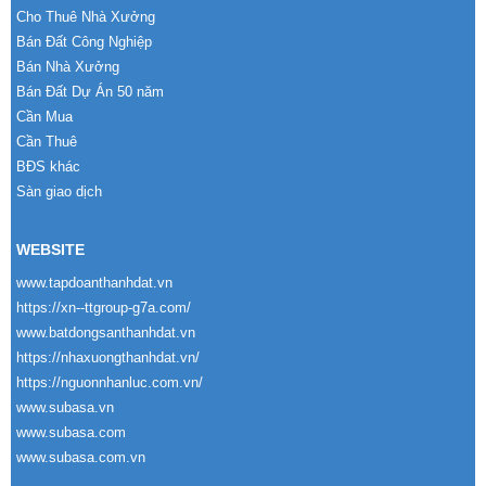
Cho Thuê Nhà Xưởng
Bán Đất Công Nghiệp
Bán Nhà Xưởng
Bán Đất Dự Án 50 năm
Cần Mua
Cần Thuê
BĐS khác
Sàn giao dịch
WEBSITE
www.tapdoanthanhdat.vn
https://xn--ttgroup-g7a.com/
www.batdongsanthanhdat.vn
https://nhaxuongthanhdat.vn/
https://nguonnhanluc.com.vn/
www.subasa.vn
www.subasa.com
www.subasa.com.vn