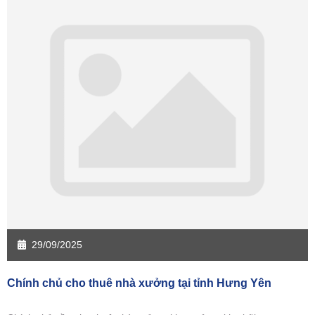
Sàn giao dịch Bạc Liêu
Sàn giao dịch Bến Tre
Sàn giao dịch Bình Phước
Sàn giao dịch Cà Mau
Sàn giao dịch Đồng Tháp
Sàn giao dịch Hậu Giang
Sàn giao dịch Kiên Giang
Sàn giao dịch Long An
Sàn giao dịch Sóc Trăng
Sàn giao dịch Tây Ninh
Sàn giao dịch Tiền Giang
Sàn giao dịch Trà Vinh
Sàn giao dịch Vĩnh Long
Sàn giao dịch Hải Dương
Sàn giao dịch Hưng Yên
Sàn giao dịch Quảng Ninh
29/09/2025
Chính chủ cho thuê nhà xưởng tại tỉnh Hưng Yên