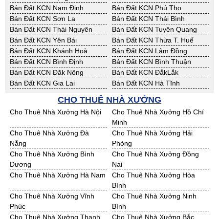
Bán Đất KCN Nam Định
Bán Đất KCN Phú Thọ
Bán Đất KCN Sơn La
Bán Đất KCN Thái Bình
Bán Đất KCN Thái Nguyên
Bán Đất KCN Tuyên Quang
Bán Đất KCN Yên Bái
Bán Đất KCN Thừa T. Huế
Bán Đất KCN Khánh Hoà
Bán Đất KCN Lâm Đồng
Bán Đất KCN Bình Định
Bán Đất KCN Bình Thuận
Bán Đất KCN Đăk Nông
Bán Đất KCN ĐắkLắk
Bán Đất KCN Gia Lai
Bán Đất KCN Hà Tĩnh
Bán Đất KCN Kon Tum
Bán Đất KCN Nghệ An
CHO THUÊ NHÀ XƯỞNG
Bán Đất KCN Ninh Thuận
Bán Đất KCN Phú Yên
Cho Thuê Nhà Xưởng Hà Nội
Cho Thuê Nhà Xưởng Hồ Chí
Bán Đất KCN Quảng Bình
Bán Đất KCN Quảng Nam
Minh
Bán Đất KCN Quảng Ngãi
Bán Đất KCN Bà Rịa - VT
Cho Thuê Nhà Xưởng Đà
Cho Thuê Nhà Xưởng Hải
Bán Đất KCN Cần Thơ
Bán Đất KCN An Giang
Nẵng
Phòng
Bán Đất KCN Bạc Liêu
Bán Đất KCN Bến Tre
Cho Thuê Nhà Xưởng Bình
Cho Thuê Nhà Xưởng Đồng
Bán Đất KCN Bình Phước
Bán Đất KCN Cà Mau
Dương
Nai
Bán Đất KCN Đồng Tháp
Bán Đất KCN Hậu Giang
Cho Thuê Nhà Xưởng Hà Nam
Cho Thuê Nhà Xưởng Hòa
Bán Đất KCN Kiên Giang
Bán Đất KCN Long An
Bình
Bán Đất KCN Sóc Trăng
Bán Đất KCN Tây Ninh
Cho Thuê Nhà Xưởng Vĩnh
Cho Thuê Nhà Xưởng Ninh
Bán Đất KCN Tiền Giang
Bán Đất KCN Trà Vinh
Phúc
Bình
Bán Đất KCN Vĩnh Long
Bán Đất KCN Hải Dương
Cho Thuê Nhà Xưởng Thanh
Cho Thuê Nhà Xưởng Bắc