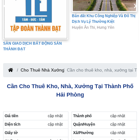
Bán đất Khu Công Nghiệp Và Đô Thị
Dịch Vụ Lý Thường Kiệt
Huyện Ân Thi, Hưng Yên
SÀN GIAO DỊCH BẤT ĐỘNG SẢN
THÀNH ĐẠT
Cho Thuê Nhà Xưởng
Cần cho thuê kho, nhà, xưởng tại T
Cần Cho Thuê Kho, Nhà, Xưởng Tại Thành Phố
Hải Phòng
Giá tiền
cập nhật
Thành phố
cập nhật
Diện tích
cập nhật
Quận/Huyện
cập nhật
Giấy tờ
Xã/Phường
cập nhật