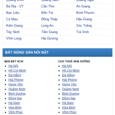
Bà Rịa - VT
Cần Thơ
An Giang
Bạc Liêu
Bến Tre
Bình Phước
Cà Mau
Đồng Tháp
Hậu Giang
Kiên Giang
Long An
Sóc Trăng
Tây Ninh
Tiền Giang
Trà Vinh
Vĩnh Long
Hải Dương
BẤT ĐỘNG SẢN NỔI BẬT
BÁN ĐẤT KCN
CHO THUÊ NHÀ XƯỞNG
Hà Nội
Hà Nội
Hồ Chí Minh
Hồ Chí Minh
Đà Nẵng
Đà Nẵng
Hải Phòng
Hải Phòng
Hưng Yên
Hưng Yên
Quảng Ninh
Quảng Ninh
Bình Dương
Bình Dương
Đồng Nai
Đồng Nai
Hà Nam
Hà Nam
Hòa Bình
Hòa Bình
Vĩnh Phúc
Vĩnh Phúc