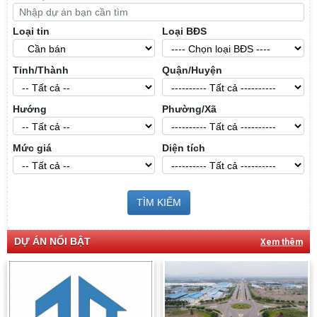
Loại tin
Loại BĐS
Tỉnh/Thành
Quận/Huyện
Hướng
Phường/Xã
Mức giá
Diện tích
TÌM KIẾM
DỰ ÁN NỔI BẬT
Xem thêm