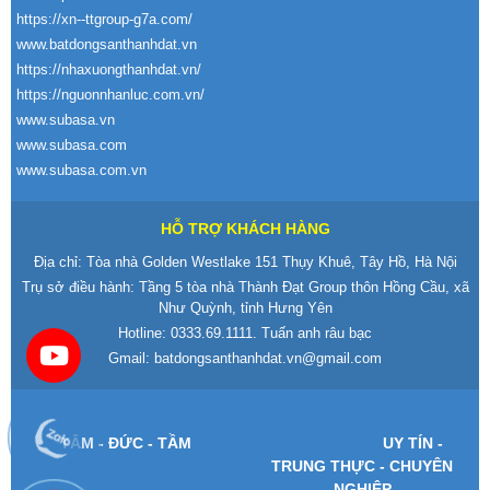
https://xn--ttgroup-g7a.com/
www.batdongsanthanhdat.vn
https://nhaxuongthanhdat.vn/
https://nguonnhanluc.com.vn/
www.subasa.vn
www.subasa.com
www.subasa.com.vn
HỖ TRỢ KHÁCH HÀNG
Địa chỉ: Tòa nhà Golden Westlake 151 Thụy Khuê, Tây Hồ, Hà Nội
Trụ sở điều hành: Tầng 5 tòa nhà Thành Đạt Group thôn Hồng Cầu, xã
Như Quỳnh, tỉnh Hưng Yên
Hotline:
0333.69.1111
. Tuấn anh râu bạc
Gmail:
batdongsanthanhdat.vn@gmail.com
T
ÂM -
Đ
ỨC - TẦM
UY T
ÍN -
TRUNG TH
ỰC - CHUY
ÊN
NGHI
ỆP