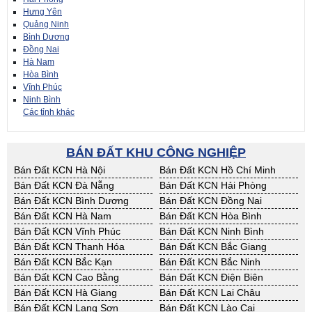
Hưng Yên
Quảng Ninh
Bình Dương
Đồng Nai
Hà Nam
Hòa Bình
Vĩnh Phúc
Ninh Bình
Các tỉnh khác
BÁN ĐẤT KHU CÔNG NGHIỆP
Bán Đất KCN Hà Nội
Bán Đất KCN Hồ Chí Minh
Bán Đất KCN Đà Nẵng
Bán Đất KCN Hải Phòng
Bán Đất KCN Bình Dương
Bán Đất KCN Đồng Nai
Bán Đất KCN Hà Nam
Bán Đất KCN Hòa Bình
Bán Đất KCN Vĩnh Phúc
Bán Đất KCN Ninh Bình
Bán Đất KCN Thanh Hóa
Bán Đất KCN Bắc Giang
Bán Đất KCN Bắc Kạn
Bán Đất KCN Bắc Ninh
Bán Đất KCN Cao Bằng
Bán Đất KCN Điện Biên
Bán Đất KCN Hà Giang
Bán Đất KCN Lai Châu
Bán Đất KCN Lạng Sơn
Bán Đất KCN Lào Cai