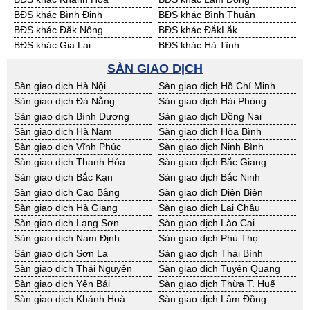
BĐS khác Bình Định
BĐS khác Bình Thuận
BĐS khác Đăk Nông
BĐS khác ĐắkLắk
BĐS khác Gia Lai
BĐS khác Hà Tĩnh
BĐS khác Kon Tum
BĐS khác Nghệ An
SÀN GIAO DỊCH
BĐS khác Ninh Thuận
BĐS khác Phú Yên
Sàn giao dịch Hà Nội
Sàn giao dịch Hồ Chí Minh
BĐS khác Quảng Bình
BĐS khác Quảng Nam
Sàn giao dịch Đà Nẵng
Sàn giao dịch Hải Phòng
BĐS khác Quảng Ngãi
BĐS khác Bà Rịa - VT
Sàn giao dịch Bình Dương
Sàn giao dịch Đồng Nai
BĐS khác Cần Thơ
BĐS khác An Giang
Sàn giao dịch Hà Nam
Sàn giao dịch Hòa Bình
BĐS khác Bạc Liêu
BĐS khác Bến Tre
Sàn giao dịch Vĩnh Phúc
Sàn giao dịch Ninh Bình
BĐS khác Bình Phước
BĐS khác Cà Mau
Sàn giao dịch Thanh Hóa
Sàn giao dịch Bắc Giang
BĐS khác Đồng Tháp
BĐS khác Hậu Giang
Sàn giao dịch Bắc Kạn
Sàn giao dịch Bắc Ninh
BĐS khác Kiên Giang
BĐS khác Long An
Sàn giao dịch Cao Bằng
Sàn giao dịch Điện Biên
BĐS khác Sóc Trăng
BĐS khác Tây Ninh
Sàn giao dịch Hà Giang
Sàn giao dịch Lai Châu
BĐS khác Tiền Giang
BĐS khác Trà Vinh
Sàn giao dịch Lạng Sơn
Sàn giao dịch Lào Cai
BĐS khác Vĩnh Long
BĐS khác Hải Dương
Sàn giao dịch Nam Định
Sàn giao dịch Phú Thọ
BĐS khác Hưng Yên
BĐS khác Quảng Ninh
Sàn giao dịch Sơn La
Sàn giao dịch Thái Bình
Sàn giao dịch Thái Nguyên
Sàn giao dịch Tuyên Quang
Sàn giao dịch Yên Bái
Sàn giao dịch Thừa T. Huế
Sàn giao dịch Khánh Hoà
Sàn giao dịch Lâm Đồng