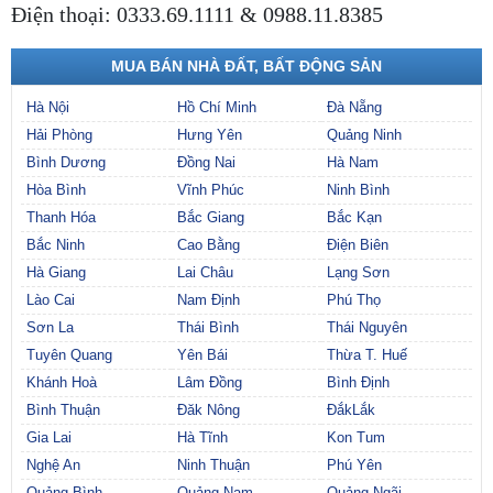
Điện thoại: 0333.69.1111 & 0988.11.8385
MUA BÁN NHÀ ĐẤT, BẤT ĐỘNG SẢN
Hà Nội
Hồ Chí Minh
Đà Nẵng
Hải Phòng
Hưng Yên
Quảng Ninh
Bình Dương
Đồng Nai
Hà Nam
Hòa Bình
Vĩnh Phúc
Ninh Bình
Thanh Hóa
Bắc Giang
Bắc Kạn
Bắc Ninh
Cao Bằng
Điện Biên
Hà Giang
Lai Châu
Lạng Sơn
Lào Cai
Nam Định
Phú Thọ
Sơn La
Thái Bình
Thái Nguyên
Tuyên Quang
Yên Bái
Thừa T. Huế
Khánh Hoà
Lâm Đồng
Bình Định
Bình Thuận
Đăk Nông
ĐắkLắk
Gia Lai
Hà Tĩnh
Kon Tum
Nghệ An
Ninh Thuận
Phú Yên
Quảng Bình
Quảng Nam
Quảng Ngãi