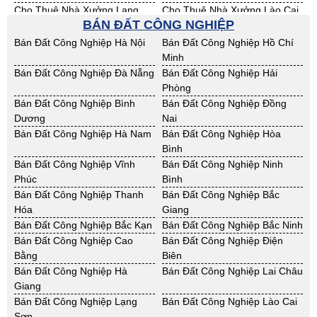
Cho Thuê Nhà Xưởng Lạng
Cho Thuê Nhà Xưởng Lào Cai
BÁN ĐẤT CÔNG NGHIỆP
Sơn
Cho Thuê Nhà Xưởng Nam
Cho Thuê Nhà Xưởng Phú Thọ
Bán Đất Công Nghiệp Hà Nội
Bán Đất Công Nghiệp Hồ Chí
Định
Minh
Cho Thuê Nhà Xưởng Sơn La
Cho Thuê Nhà Xưởng Thái
Bán Đất Công Nghiệp Đà Nẵng
Bán Đất Công Nghiệp Hải
Bình
Phòng
Cho Thuê Nhà Xưởng Thái
Cho Thuê Nhà Xưởng Tuyên
Bán Đất Công Nghiệp Bình
Bán Đất Công Nghiệp Đồng
Nguyên
Quang
Dương
Nai
Cho Thuê Nhà Xưởng Yên Bái
Cho Thuê Nhà Xưởng Thừa T.
Bán Đất Công Nghiệp Hà Nam
Bán Đất Công Nghiệp Hòa
Huế
Bình
Cho Thuê Nhà Xưởng Khánh
Cho Thuê Nhà Xưởng Lâm
Bán Đất Công Nghiệp Vĩnh
Bán Đất Công Nghiệp Ninh
Hoà
Đồng
Phúc
Bình
Cho Thuê Nhà Xưởng Bình
Cho Thuê Nhà Xưởng Bình
Bán Đất Công Nghiệp Thanh
Bán Đất Công Nghiệp Bắc
Định
Thuận
Hóa
Giang
Cho Thuê Nhà Xưởng Đăk
Cho Thuê Nhà Xưởng ĐắkLắk
Bán Đất Công Nghiệp Bắc Kạn
Bán Đất Công Nghiệp Bắc Ninh
Nông
Bán Đất Công Nghiệp Cao
Bán Đất Công Nghiệp Điện
Cho Thuê Nhà Xưởng Gia Lai
Cho Thuê Nhà Xưởng Hà Tĩnh
Bằng
Biên
Cho Thuê Nhà Xưởng Kon
Cho Thuê Nhà Xưởng Nghệ An
Bán Đất Công Nghiệp Hà
Bán Đất Công Nghiệp Lai Châu
Tum
Giang
Cho Thuê Nhà Xưởng Ninh
Cho Thuê Nhà Xưởng Phú Yên
Bán Đất Công Nghiệp Lạng
Bán Đất Công Nghiệp Lào Cai
Thuận
Sơn