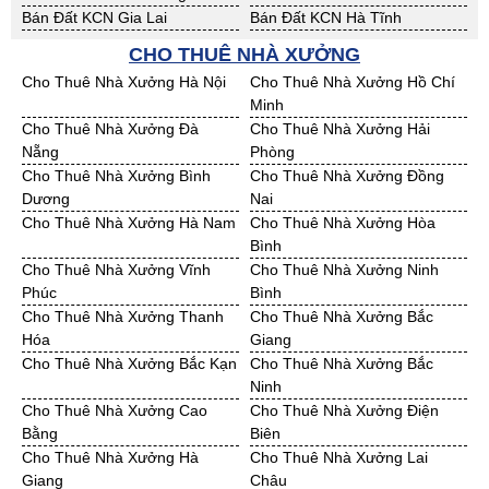
Bán Đất KCN Gia Lai
Bán Đất KCN Hà Tĩnh
Bán Đất KCN Kon Tum
Bán Đất KCN Nghệ An
CHO THUÊ NHÀ XƯỞNG
Bán Đất KCN Ninh Thuận
Bán Đất KCN Phú Yên
Cho Thuê Nhà Xưởng Hà Nội
Cho Thuê Nhà Xưởng Hồ Chí
Bán Đất KCN Quảng Bình
Bán Đất KCN Quảng Nam
Minh
Bán Đất KCN Quảng Ngãi
Bán Đất KCN Bà Rịa - VT
Cho Thuê Nhà Xưởng Đà
Cho Thuê Nhà Xưởng Hải
Bán Đất KCN Cần Thơ
Bán Đất KCN An Giang
Nẵng
Phòng
Bán Đất KCN Bạc Liêu
Bán Đất KCN Bến Tre
Cho Thuê Nhà Xưởng Bình
Cho Thuê Nhà Xưởng Đồng
Bán Đất KCN Bình Phước
Bán Đất KCN Cà Mau
Dương
Nai
Bán Đất KCN Đồng Tháp
Bán Đất KCN Hậu Giang
Cho Thuê Nhà Xưởng Hà Nam
Cho Thuê Nhà Xưởng Hòa
Bán Đất KCN Kiên Giang
Bán Đất KCN Long An
Bình
Bán Đất KCN Sóc Trăng
Bán Đất KCN Tây Ninh
Cho Thuê Nhà Xưởng Vĩnh
Cho Thuê Nhà Xưởng Ninh
Bán Đất KCN Tiền Giang
Bán Đất KCN Trà Vinh
Phúc
Bình
Bán Đất KCN Vĩnh Long
Bán Đất KCN Hải Dương
Cho Thuê Nhà Xưởng Thanh
Cho Thuê Nhà Xưởng Bắc
Bán Đất KCN Hưng Yên
Bán Đất KCN Quảng Ninh
Hóa
Giang
Cho Thuê Nhà Xưởng Bắc Kạn
Cho Thuê Nhà Xưởng Bắc
Ninh
Cho Thuê Nhà Xưởng Cao
Cho Thuê Nhà Xưởng Điện
Bằng
Biên
Cho Thuê Nhà Xưởng Hà
Cho Thuê Nhà Xưởng Lai
Giang
Châu