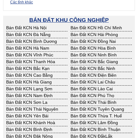
Các tỉnh khác
BÁN ĐẤT KHU CÔNG NGHIỆP
Bán Đất KCN Hà Nội
Bán Đất KCN Hồ Chí Minh
Bán Đất KCN Đà Nẵng
Bán Đất KCN Hải Phòng
Bán Đất KCN Bình Dương
Bán Đất KCN Đồng Nai
Bán Đất KCN Hà Nam
Bán Đất KCN Hòa Bình
Bán Đất KCN Vĩnh Phúc
Bán Đất KCN Ninh Bình
Bán Đất KCN Thanh Hóa
Bán Đất KCN Bắc Giang
Bán Đất KCN Bắc Kạn
Bán Đất KCN Bắc Ninh
Bán Đất KCN Cao Bằng
Bán Đất KCN Điện Biên
Bán Đất KCN Hà Giang
Bán Đất KCN Lai Châu
Bán Đất KCN Lạng Sơn
Bán Đất KCN Lào Cai
Bán Đất KCN Nam Định
Bán Đất KCN Phú Thọ
Bán Đất KCN Sơn La
Bán Đất KCN Thái Bình
Bán Đất KCN Thái Nguyên
Bán Đất KCN Tuyên Quang
Bán Đất KCN Yên Bái
Bán Đất KCN Thừa T. Huế
Bán Đất KCN Khánh Hoà
Bán Đất KCN Lâm Đồng
Bán Đất KCN Bình Định
Bán Đất KCN Bình Thuận
Bán Đất KCN Đăk Nông
Bán Đất KCN ĐắkLắk