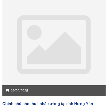
Sàn giao dịch Cần Thơ
Sàn giao dịch An Giang
Sàn giao dịch Bạc Liêu
Sàn giao dịch Bến Tre
Sàn giao dịch Bình Phước
Sàn giao dịch Cà Mau
Sàn giao dịch Đồng Tháp
Sàn giao dịch Hậu Giang
Sàn giao dịch Kiên Giang
Sàn giao dịch Long An
Sàn giao dịch Sóc Trăng
Sàn giao dịch Tây Ninh
Sàn giao dịch Tiền Giang
Sàn giao dịch Trà Vinh
Sàn giao dịch Vĩnh Long
Sàn giao dịch Hải Dương
Sàn giao dịch Hưng Yên
Sàn giao dịch Quảng Ninh
29/09/2025
Chính chủ cho thuê nhà xưởng tại tỉnh Hưng Yên