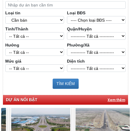
Loại tin
Loại BĐS
Tỉnh/Thành
Quận/Huyện
Hướng
Phường/Xã
Mức giá
Diện tích
TÌM KIẾM
DỰ ÁN NỔI BẬT
Xem thêm