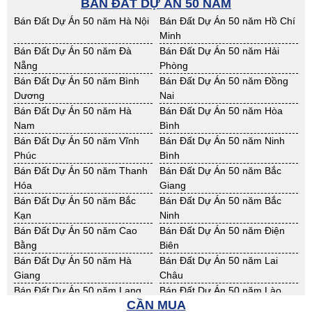
BÁN ĐẤT DỰ ÁN 50 NĂM
Bán Đất Công Nghiệp Quảng
Bán Đất Công Nghiệp Bà Rịa -
Bán Nhà Xưởng Ninh Thuận
Bán Nhà Xưởng Phú Yên
Ngãi
VT
Bán Đất Dự Án 50 năm Hà Nội
Bán Đất Dự Án 50 năm Hồ Chí
Bán Nhà Xưởng Quảng Bình
Bán Nhà Xưởng Quảng Nam
Bán Đất Công Nghiệp Cần Thơ
Bán Đất Công Nghiệp An
Minh
Bán Nhà Xưởng Quảng Ngãi
Bán Nhà Xưởng Bà Rịa - VT
Giang
Bán Đất Dự Án 50 năm Đà
Bán Đất Dự Án 50 năm Hải
Bán Nhà Xưởng Cần Thơ
Bán Nhà Xưởng An Giang
Bán Đất Công Nghiệp Bạc Liêu
Bán Đất Công Nghiệp Bến Tre
Nẵng
Phòng
Bán Nhà Xưởng Bạc Liêu
Bán Nhà Xưởng Bến Tre
Bán Đất Công Nghiệp Bình
Bán Đất Công Nghiệp Cà Mau
Bán Đất Dự Án 50 năm Bình
Bán Đất Dự Án 50 năm Đồng
Bán Nhà Xưởng Bình Phước
Bán Nhà Xưởng Cà Mau
Phước
Dương
Nai
Bán Nhà Xưởng Đồng Tháp
Bán Nhà Xưởng Hậu Giang
Bán Đất Công Nghiệp Đồng
Bán Đất Công Nghiệp Hậu
Bán Đất Dự Án 50 năm Hà
Bán Đất Dự Án 50 năm Hòa
Bán Nhà Xưởng Kiên Giang
Bán Nhà Xưởng Long An
Tháp
Giang
Nam
Bình
Bán Nhà Xưởng Sóc Trăng
Bán Nhà Xưởng Tây Ninh
Bán Đất Công Nghiệp Kiên
Bán Đất Công Nghiệp Long An
Bán Đất Dự Án 50 năm Vĩnh
Bán Đất Dự Án 50 năm Ninh
Bán Nhà Xưởng Tiền Giang
Bán Nhà Xưởng Trà Vinh
Giang
Phúc
Bình
Bán Nhà Xưởng Vĩnh Long
Bán Nhà Xưởng Hải Dương
Bán Đất Công Nghiệp Sóc
Bán Đất Công Nghiệp Tây Ninh
Bán Đất Dự Án 50 năm Thanh
Bán Đất Dự Án 50 năm Bắc
Bán Nhà Xưởng Hưng Yên
Bán Nhà Xưởng Quảng Ninh
Trăng
Hóa
Giang
Bán Đất Công Nghiệp Tiền
Bán Đất Công Nghiệp Trà Vinh
Bán Đất Dự Án 50 năm Bắc
Bán Đất Dự Án 50 năm Bắc
Giang
Kạn
Ninh
Bán Đất Công Nghiệp Vĩnh
Bán Đất Công Nghiệp Hải
Bán Đất Dự Án 50 năm Cao
Bán Đất Dự Án 50 năm Điện
Long
Dương
Bằng
Biên
Bán Đất Công Nghiệp Hưng
Bán Đất Công Nghiệp Quảng
Bán Đất Dự Án 50 năm Hà
Bán Đất Dự Án 50 năm Lai
Yên
Ninh
Giang
Châu
Bán Đất Dự Án 50 năm Lạng
Bán Đất Dự Án 50 năm Lào
CẦN MUA
Sơn
Cai