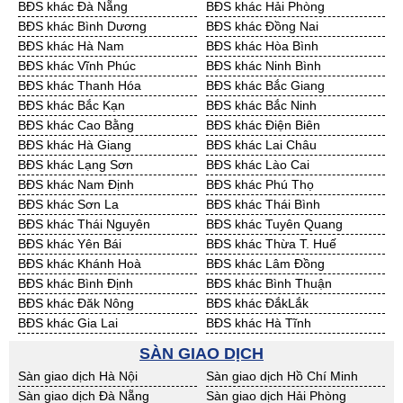
BĐS khác Đà Nẵng
BĐS khác Hải Phòng
Cần Thuê Quảng Ngãi
Cần Thuê Bà Rịa - VT
BĐS khác Bình Dương
BĐS khác Đồng Nai
Cần Thuê Cần Thơ
Cần Thuê An Giang
BĐS khác Hà Nam
BĐS khác Hòa Bình
Cần Thuê Bạc Liêu
Cần Thuê Bến Tre
BĐS khác Vĩnh Phúc
BĐS khác Ninh Bình
Cần Thuê Bình Phước
Cần Thuê Cà Mau
BĐS khác Thanh Hóa
BĐS khác Bắc Giang
Cần Thuê Đồng Tháp
Cần Thuê Hậu Giang
BĐS khác Bắc Kạn
BĐS khác Bắc Ninh
Cần Thuê Kiên Giang
Cần Thuê Long An
BĐS khác Cao Bằng
BĐS khác Điện Biên
Cần Thuê Sóc Trăng
Cần Thuê Tây Ninh
BĐS khác Hà Giang
BĐS khác Lai Châu
Cần Thuê Tiền Giang
Cần Thuê Trà Vinh
BĐS khác Lạng Sơn
BĐS khác Lào Cai
Cần Thuê Vĩnh Long
Cần Thuê Hải Dương
BĐS khác Nam Định
BĐS khác Phú Thọ
Cần Thuê Hưng Yên
Cần Thuê Quảng Ninh
BĐS khác Sơn La
BĐS khác Thái Bình
BĐS khác Thái Nguyên
BĐS khác Tuyên Quang
BĐS khác Yên Bái
BĐS khác Thừa T. Huế
BĐS khác Khánh Hoà
BĐS khác Lâm Đồng
BĐS khác Bình Định
BĐS khác Bình Thuận
BĐS khác Đăk Nông
BĐS khác ĐắkLắk
BĐS khác Gia Lai
BĐS khác Hà Tĩnh
BĐS khác Kon Tum
BĐS khác Nghệ An
SÀN GIAO DỊCH
BĐS khác Ninh Thuận
BĐS khác Phú Yên
Sàn giao dịch Hà Nội
Sàn giao dịch Hồ Chí Minh
BĐS khác Quảng Bình
BĐS khác Quảng Nam
Sàn giao dịch Đà Nẵng
Sàn giao dịch Hải Phòng
BĐS khác Quảng Ngãi
BĐS khác Bà Rịa - VT