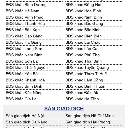
Cần Thuê Quảng Ngãi
Cần Thuê Bà Rịa - VT
BĐS khác Bình Dương
BĐS khác Đồng Nai
Cần Thuê Cần Thơ
Cần Thuê An Giang
BĐS khác Hà Nam
BĐS khác Hòa Bình
Cần Thuê Bạc Liêu
Cần Thuê Bến Tre
BĐS khác Vĩnh Phúc
BĐS khác Ninh Bình
Cần Thuê Bình Phước
Cần Thuê Cà Mau
BĐS khác Thanh Hóa
BĐS khác Bắc Giang
Cần Thuê Đồng Tháp
Cần Thuê Hậu Giang
BĐS khác Bắc Kạn
BĐS khác Bắc Ninh
Cần Thuê Kiên Giang
Cần Thuê Long An
BĐS khác Cao Bằng
BĐS khác Điện Biên
Cần Thuê Sóc Trăng
Cần Thuê Tây Ninh
BĐS khác Hà Giang
BĐS khác Lai Châu
Cần Thuê Tiền Giang
Cần Thuê Trà Vinh
BĐS khác Lạng Sơn
BĐS khác Lào Cai
Cần Thuê Vĩnh Long
Cần Thuê Hải Dương
BĐS khác Nam Định
BĐS khác Phú Thọ
Cần Thuê Hưng Yên
Cần Thuê Quảng Ninh
BĐS khác Sơn La
BĐS khác Thái Bình
BĐS khác Thái Nguyên
BĐS khác Tuyên Quang
BĐS khác Yên Bái
BĐS khác Thừa T. Huế
BĐS khác Khánh Hoà
BĐS khác Lâm Đồng
BĐS khác Bình Định
BĐS khác Bình Thuận
BĐS khác Đăk Nông
BĐS khác ĐắkLắk
BĐS khác Gia Lai
BĐS khác Hà Tĩnh
BĐS khác Kon Tum
BĐS khác Nghệ An
SÀN GIAO DỊCH
BĐS khác Ninh Thuận
BĐS khác Phú Yên
Sàn giao dịch Hà Nội
Sàn giao dịch Hồ Chí Minh
BĐS khác Quảng Bình
BĐS khác Quảng Nam
Sàn giao dịch Đà Nẵng
Sàn giao dịch Hải Phòng
BĐS khác Quảng Ngãi
BĐS khác Bà Rịa - VT