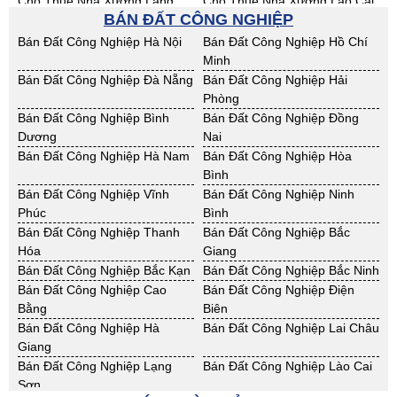
Cho Thuê Nhà Xưởng Lạng
Cho Thuê Nhà Xưởng Lào Cai
BÁN ĐẤT CÔNG NGHIỆP
Sơn
Cho Thuê Nhà Xưởng Nam
Cho Thuê Nhà Xưởng Phú Thọ
Bán Đất Công Nghiệp Hà Nội
Bán Đất Công Nghiệp Hồ Chí
Định
Minh
Cho Thuê Nhà Xưởng Sơn La
Cho Thuê Nhà Xưởng Thái
Bán Đất Công Nghiệp Đà Nẵng
Bán Đất Công Nghiệp Hải
Bình
Phòng
Cho Thuê Nhà Xưởng Thái
Cho Thuê Nhà Xưởng Tuyên
Bán Đất Công Nghiệp Bình
Bán Đất Công Nghiệp Đồng
Nguyên
Quang
Dương
Nai
Cho Thuê Nhà Xưởng Yên Bái
Cho Thuê Nhà Xưởng Thừa T.
Bán Đất Công Nghiệp Hà Nam
Bán Đất Công Nghiệp Hòa
Huế
Bình
Cho Thuê Nhà Xưởng Khánh
Cho Thuê Nhà Xưởng Lâm
Bán Đất Công Nghiệp Vĩnh
Bán Đất Công Nghiệp Ninh
Hoà
Đồng
Phúc
Bình
Cho Thuê Nhà Xưởng Bình
Cho Thuê Nhà Xưởng Bình
Bán Đất Công Nghiệp Thanh
Bán Đất Công Nghiệp Bắc
Định
Thuận
Hóa
Giang
Cho Thuê Nhà Xưởng Đăk
Cho Thuê Nhà Xưởng ĐắkLắk
Bán Đất Công Nghiệp Bắc Kạn
Bán Đất Công Nghiệp Bắc Ninh
Nông
Bán Đất Công Nghiệp Cao
Bán Đất Công Nghiệp Điện
Cho Thuê Nhà Xưởng Gia Lai
Cho Thuê Nhà Xưởng Hà Tĩnh
Bằng
Biên
Cho Thuê Nhà Xưởng Kon
Cho Thuê Nhà Xưởng Nghệ An
Bán Đất Công Nghiệp Hà
Bán Đất Công Nghiệp Lai Châu
Tum
Giang
Cho Thuê Nhà Xưởng Ninh
Cho Thuê Nhà Xưởng Phú Yên
Bán Đất Công Nghiệp Lạng
Bán Đất Công Nghiệp Lào Cai
Thuận
Sơn