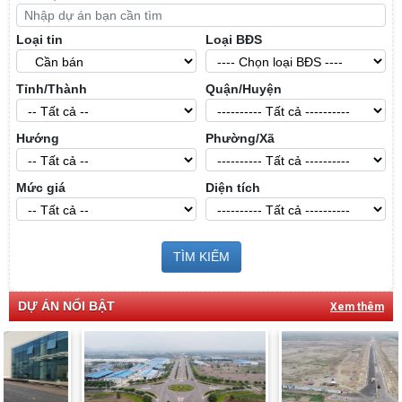
Loại tin
Loại BĐS
Tỉnh/Thành
Quận/Huyện
Hướng
Phường/Xã
Mức giá
Diện tích
TÌM KIẾM
DỰ ÁN NỔI BẬT
Xem thêm