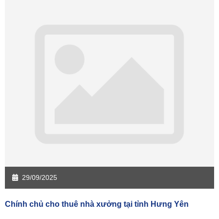
Sàn giao dịch Bạc Liêu
Sàn giao dịch Bến Tre
Sàn giao dịch Bình Phước
Sàn giao dịch Cà Mau
Sàn giao dịch Đồng Tháp
Sàn giao dịch Hậu Giang
Sàn giao dịch Kiên Giang
Sàn giao dịch Long An
Sàn giao dịch Sóc Trăng
Sàn giao dịch Tây Ninh
Sàn giao dịch Tiền Giang
Sàn giao dịch Trà Vinh
Sàn giao dịch Vĩnh Long
Sàn giao dịch Hải Dương
Sàn giao dịch Hưng Yên
Sàn giao dịch Quảng Ninh
29/09/2025
Chính chủ cho thuê nhà xưởng tại tỉnh Hưng Yên