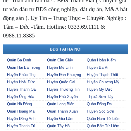
hệ: Tuấn anh râu bạc - BĐS Thành Đạt ( Chuyên gia
tư vấn đầu tư BĐS công nghiệp, đất dự án, M&A bất
động sản ). Uy Tín – Trung Thực – Chuyên Nghiệp :
Tâm – Đức -Tầm. Hotline:
0333.69.1111
&
0988.11.8385
BĐS TẠI HÀ NỘI
Quận Ba Đình
Quận Cầu Giấy
Quận Hoàn Kiếm
Quận Hai Bà Trưng
Huyện Mê Linh
Huyện Ba Vì
Huyện Phúc Thọ
Huyện Đan Phượng
Huyện Thạch Thất
Huyện Hoài Đức
Huyện Quốc Oai
Huyện Chương Mỹ
Huyện Thanh Oai
Huyện Thường Tín
Huyện Mỹ Đức
Huyện Ứng Hòa
Huyện Phú Xuyên
Thị xã Sơn Tây
Quận Hà Đông
Quận Long Biên
Quận Đống Đa
Quận Hoàng Mai
Quận Thanh Xuân
Huyện Sóc Sơn
Huyện Đông Anh
Huyện Gia Lâm
Quận Nam Từ Liêm
Huyện Thanh Trì
Quận Tây Hồ
Quận Bắc Từ Liêm