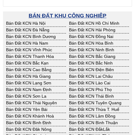
BÁN ĐẤT KHU CÔNG NGHIỆP
Bán Đất KCN Hà Nội
Bán Đất KCN Hồ Chí Minh
Bán Đất KCN Đà Nẵng
Bán Đất KCN Hải Phòng
Bán Đất KCN Bình Dương
Bán Đất KCN Đồng Nai
Bán Đất KCN Hà Nam
Bán Đất KCN Hòa Bình
Bán Đất KCN Vĩnh Phúc
Bán Đất KCN Ninh Bình
Bán Đất KCN Thanh Hóa
Bán Đất KCN Bắc Giang
Bán Đất KCN Bắc Kạn
Bán Đất KCN Bắc Ninh
Bán Đất KCN Cao Bằng
Bán Đất KCN Điện Biên
Bán Đất KCN Hà Giang
Bán Đất KCN Lai Châu
Bán Đất KCN Lạng Sơn
Bán Đất KCN Lào Cai
Bán Đất KCN Nam Định
Bán Đất KCN Phú Thọ
Bán Đất KCN Sơn La
Bán Đất KCN Thái Bình
Bán Đất KCN Thái Nguyên
Bán Đất KCN Tuyên Quang
Bán Đất KCN Yên Bái
Bán Đất KCN Thừa T. Huế
Bán Đất KCN Khánh Hoà
Bán Đất KCN Lâm Đồng
Bán Đất KCN Bình Định
Bán Đất KCN Bình Thuận
Bán Đất KCN Đăk Nông
Bán Đất KCN ĐắkLắk