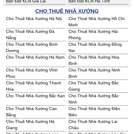
Bán Đất KCN Gia Lai
Bán Đất KCN Hà Tĩnh
Bán Đất KCN Kon Tum
Bán Đất KCN Nghệ An
CHO THUÊ NHÀ XƯỞNG
Bán Đất KCN Ninh Thuận
Bán Đất KCN Phú Yên
Cho Thuê Nhà Xưởng Hà Nội
Cho Thuê Nhà Xưởng Hồ Chí
Bán Đất KCN Quảng Bình
Bán Đất KCN Quảng Nam
Minh
Bán Đất KCN Quảng Ngãi
Bán Đất KCN Bà Rịa - VT
Cho Thuê Nhà Xưởng Đà
Cho Thuê Nhà Xưởng Hải
Bán Đất KCN Cần Thơ
Bán Đất KCN An Giang
Nẵng
Phòng
Bán Đất KCN Bạc Liêu
Bán Đất KCN Bến Tre
Cho Thuê Nhà Xưởng Bình
Cho Thuê Nhà Xưởng Đồng
Bán Đất KCN Bình Phước
Bán Đất KCN Cà Mau
Dương
Nai
Bán Đất KCN Đồng Tháp
Bán Đất KCN Hậu Giang
Cho Thuê Nhà Xưởng Hà Nam
Cho Thuê Nhà Xưởng Hòa
Bán Đất KCN Kiên Giang
Bán Đất KCN Long An
Bình
Bán Đất KCN Sóc Trăng
Bán Đất KCN Tây Ninh
Cho Thuê Nhà Xưởng Vĩnh
Cho Thuê Nhà Xưởng Ninh
Bán Đất KCN Tiền Giang
Bán Đất KCN Trà Vinh
Phúc
Bình
Bán Đất KCN Vĩnh Long
Bán Đất KCN Hải Dương
Cho Thuê Nhà Xưởng Thanh
Cho Thuê Nhà Xưởng Bắc
Bán Đất KCN Hưng Yên
Bán Đất KCN Quảng Ninh
Hóa
Giang
Cho Thuê Nhà Xưởng Bắc Kạn
Cho Thuê Nhà Xưởng Bắc
Ninh
Cho Thuê Nhà Xưởng Cao
Cho Thuê Nhà Xưởng Điện
Bằng
Biên
Cho Thuê Nhà Xưởng Hà
Cho Thuê Nhà Xưởng Lai
Giang
Châu