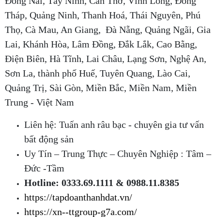
Đồng Nai, Tây Ninh, Cần Thơ, Vĩnh Long, Đồng
Tháp, Quảng Ninh, Thanh Hoá, Thái Nguyên, Phú
Thọ, Cà Mau, An Giang, Đà Nẵng, Quảng Ngãi, Gia
Lai, Khánh Hòa, Lâm Đồng, Đắk Lắk, Cao Bằng,
Điện Biên, Hà Tĩnh, Lai Châu, Lạng Sơn, Nghệ An,
Sơn La, thành phố Huế, Tuyên Quang, Lào Cai,
Quảng Trị, Sài Gòn, Miền Bắc, Miền Nam, Miền
Trung - Việt Nam
Liên hệ: Tuấn anh râu bạc - chuyên gia tư vấn
bất động sản
Uy Tín – Trung Thực – Chuyên Nghiệp : Tâm –
Đức -Tầm
Hotline: 0333.69.1111 & 0988.11.8385
https://tapdoanthanhdat.vn/
https://xn--ttgroup-g7a.com/