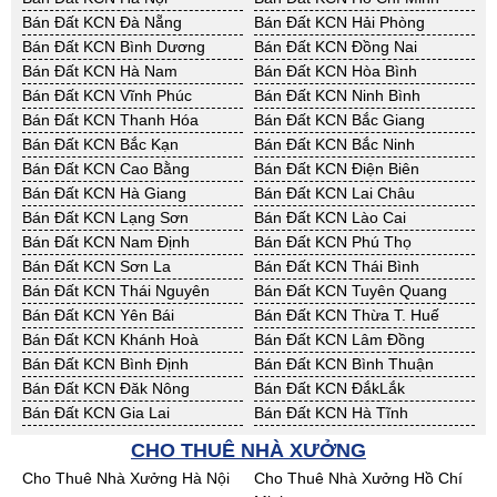
Bán Đất KCN Đà Nẵng
Bán Đất KCN Hải Phòng
Bán Đất KCN Bình Dương
Bán Đất KCN Đồng Nai
Bán Đất KCN Hà Nam
Bán Đất KCN Hòa Bình
Bán Đất KCN Vĩnh Phúc
Bán Đất KCN Ninh Bình
Bán Đất KCN Thanh Hóa
Bán Đất KCN Bắc Giang
Bán Đất KCN Bắc Kạn
Bán Đất KCN Bắc Ninh
Bán Đất KCN Cao Bằng
Bán Đất KCN Điện Biên
Bán Đất KCN Hà Giang
Bán Đất KCN Lai Châu
Bán Đất KCN Lạng Sơn
Bán Đất KCN Lào Cai
Bán Đất KCN Nam Định
Bán Đất KCN Phú Thọ
Bán Đất KCN Sơn La
Bán Đất KCN Thái Bình
Bán Đất KCN Thái Nguyên
Bán Đất KCN Tuyên Quang
Bán Đất KCN Yên Bái
Bán Đất KCN Thừa T. Huế
Bán Đất KCN Khánh Hoà
Bán Đất KCN Lâm Đồng
Bán Đất KCN Bình Định
Bán Đất KCN Bình Thuận
Bán Đất KCN Đăk Nông
Bán Đất KCN ĐắkLắk
Bán Đất KCN Gia Lai
Bán Đất KCN Hà Tĩnh
Bán Đất KCN Kon Tum
Bán Đất KCN Nghệ An
CHO THUÊ NHÀ XƯỞNG
Bán Đất KCN Ninh Thuận
Bán Đất KCN Phú Yên
Cho Thuê Nhà Xưởng Hà Nội
Cho Thuê Nhà Xưởng Hồ Chí
Bán Đất KCN Quảng Bình
Bán Đất KCN Quảng Nam