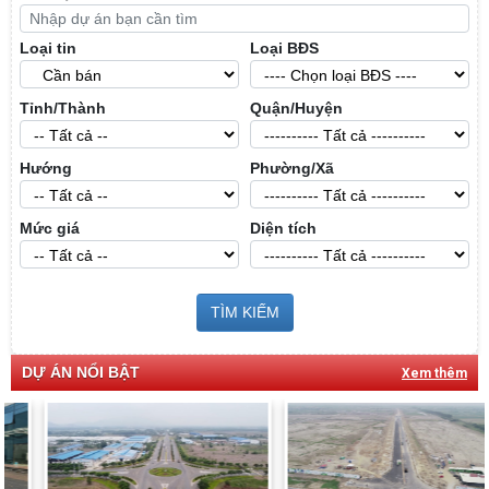
Loại tin
Loại BĐS
Tỉnh/Thành
Quận/Huyện
Hướng
Phường/Xã
Mức giá
Diện tích
TÌM KIẾM
DỰ ÁN NỔI BẬT
Xem thêm