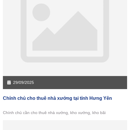
Sàn giao dịch Kiên Giang
Sàn giao dịch Long An
Sàn giao dịch Sóc Trăng
Sàn giao dịch Tây Ninh
Sàn giao dịch Tiền Giang
Sàn giao dịch Trà Vinh
Sàn giao dịch Vĩnh Long
Sàn giao dịch Hải Dương
Sàn giao dịch Hưng Yên
Sàn giao dịch Quảng Ninh
29/09/2025
Chính chủ cho thuê nhà xưởng tại tỉnh Hưng Yên
Chính chủ cần cho thuê nhà xưởng, kho xưởng, kho bãi