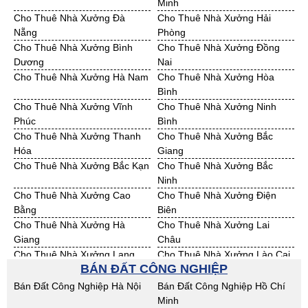
Minh
Bán Đất KCN Quảng Ngãi
Bán Đất KCN Bà Rịa - VT
Cho Thuê Nhà Xưởng Đà
Cho Thuê Nhà Xưởng Hải
Bán Đất KCN Cần Thơ
Bán Đất KCN An Giang
Nẵng
Phòng
Bán Đất KCN Bạc Liêu
Bán Đất KCN Bến Tre
Cho Thuê Nhà Xưởng Bình
Cho Thuê Nhà Xưởng Đồng
Bán Đất KCN Bình Phước
Bán Đất KCN Cà Mau
Dương
Nai
Bán Đất KCN Đồng Tháp
Bán Đất KCN Hậu Giang
Cho Thuê Nhà Xưởng Hà Nam
Cho Thuê Nhà Xưởng Hòa
Bán Đất KCN Kiên Giang
Bán Đất KCN Long An
Bình
Bán Đất KCN Sóc Trăng
Bán Đất KCN Tây Ninh
Cho Thuê Nhà Xưởng Vĩnh
Cho Thuê Nhà Xưởng Ninh
Bán Đất KCN Tiền Giang
Bán Đất KCN Trà Vinh
Phúc
Bình
Bán Đất KCN Vĩnh Long
Bán Đất KCN Hải Dương
Cho Thuê Nhà Xưởng Thanh
Cho Thuê Nhà Xưởng Bắc
Bán Đất KCN Hưng Yên
Bán Đất KCN Quảng Ninh
Hóa
Giang
Cho Thuê Nhà Xưởng Bắc Kạn
Cho Thuê Nhà Xưởng Bắc
Ninh
Cho Thuê Nhà Xưởng Cao
Cho Thuê Nhà Xưởng Điện
Bằng
Biên
Cho Thuê Nhà Xưởng Hà
Cho Thuê Nhà Xưởng Lai
Giang
Châu
Cho Thuê Nhà Xưởng Lạng
Cho Thuê Nhà Xưởng Lào Cai
BÁN ĐẤT CÔNG NGHIỆP
Sơn
Cho Thuê Nhà Xưởng Nam
Cho Thuê Nhà Xưởng Phú Thọ
Bán Đất Công Nghiệp Hà Nội
Bán Đất Công Nghiệp Hồ Chí
Định
Minh