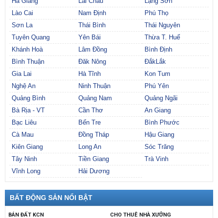
Hà Giang
Lai Châu
Lạng Sơn
Lào Cai
Nam Định
Phú Thọ
Sơn La
Thái Bình
Thái Nguyên
Tuyên Quang
Yên Bái
Thừa T. Huế
Khánh Hoà
Lâm Đồng
Bình Định
Bình Thuận
Đăk Nông
ĐắkLắk
Gia Lai
Hà Tĩnh
Kon Tum
Nghệ An
Ninh Thuận
Phú Yên
Quảng Bình
Quảng Nam
Quảng Ngãi
Bà Rịa - VT
Cần Thơ
An Giang
Bạc Liêu
Bến Tre
Bình Phước
Cà Mau
Đồng Tháp
Hậu Giang
Kiên Giang
Long An
Sóc Trăng
Tây Ninh
Tiền Giang
Trà Vinh
Vĩnh Long
Hải Dương
BẤT ĐỘNG SẢN NỔI BẬT
BÁN ĐẤT KCN
CHO THUÊ NHÀ XƯỞNG