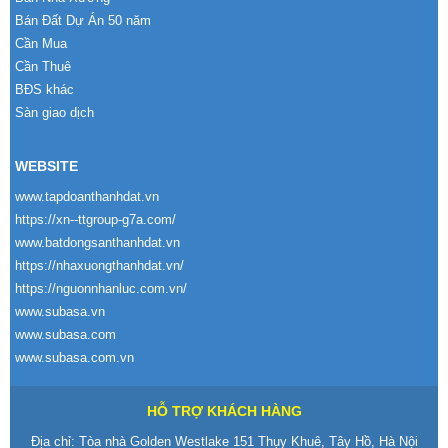
Bán Đất Dự Án 50 năm
Cần Mua
Cần Thuê
BĐS khác
Sàn giao dịch
WEBSITE
www.tapdoanthanhdat.vn
https://xn--ttgroup-g7a.com/
www.batdongsanthanhdat.vn
https://nhaxuongthanhdat.vn/
https://nguonnhanluc.com.vn/
www.subasa.vn
www.subasa.com
www.subasa.com.vn
HỖ TRỢ KHÁCH HÀNG
Địa chỉ: Tòa nhà Golden Westlake 151 Thụy Khuê, Tây Hồ, Hà Nội