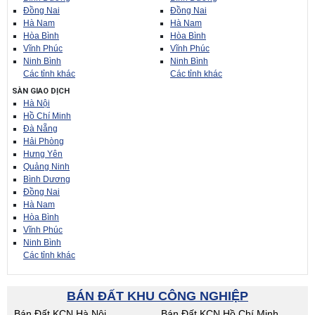
Đồng Nai
Đồng Nai
Hà Nam
Hà Nam
Hòa Bình
Hòa Bình
Vĩnh Phúc
Vĩnh Phúc
Ninh Bình
Ninh Bình
Các tỉnh khác
Các tỉnh khác
SÀN GIAO DỊCH
Hà Nội
Hồ Chí Minh
Đà Nẵng
Hải Phòng
Hưng Yên
Quảng Ninh
Bình Dương
Đồng Nai
Hà Nam
Hòa Bình
Vĩnh Phúc
Ninh Bình
Các tỉnh khác
BÁN ĐẤT KHU CÔNG NGHIỆP
Bán Đất KCN Hà Nội
Bán Đất KCN Hồ Chí Minh