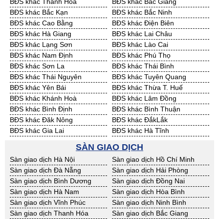
BĐS khác Thanh Hóa
BĐS khác Bắc Giang
Cần Thuê Đồng Tháp
Cần Thuê Hậu Giang
BĐS khác Bắc Kạn
BĐS khác Bắc Ninh
Cần Thuê Kiên Giang
Cần Thuê Long An
BĐS khác Cao Bằng
BĐS khác Điện Biên
Cần Thuê Sóc Trăng
Cần Thuê Tây Ninh
BĐS khác Hà Giang
BĐS khác Lai Châu
Cần Thuê Tiền Giang
Cần Thuê Trà Vinh
BĐS khác Lạng Sơn
BĐS khác Lào Cai
Cần Thuê Vĩnh Long
Cần Thuê Hải Dương
BĐS khác Nam Định
BĐS khác Phú Thọ
Cần Thuê Hưng Yên
Cần Thuê Quảng Ninh
BĐS khác Sơn La
BĐS khác Thái Bình
BĐS khác Thái Nguyên
BĐS khác Tuyên Quang
BĐS khác Yên Bái
BĐS khác Thừa T. Huế
BĐS khác Khánh Hoà
BĐS khác Lâm Đồng
BĐS khác Bình Định
BĐS khác Bình Thuận
BĐS khác Đăk Nông
BĐS khác ĐắkLắk
BĐS khác Gia Lai
BĐS khác Hà Tĩnh
BĐS khác Kon Tum
BĐS khác Nghệ An
SÀN GIAO DỊCH
BĐS khác Ninh Thuận
BĐS khác Phú Yên
Sàn giao dịch Hà Nội
Sàn giao dịch Hồ Chí Minh
BĐS khác Quảng Bình
BĐS khác Quảng Nam
Sàn giao dịch Đà Nẵng
Sàn giao dịch Hải Phòng
BĐS khác Quảng Ngãi
BĐS khác Bà Rịa - VT
Sàn giao dịch Bình Dương
Sàn giao dịch Đồng Nai
BĐS khác Cần Thơ
BĐS khác An Giang
Sàn giao dịch Hà Nam
Sàn giao dịch Hòa Bình
BĐS khác Bạc Liêu
BĐS khác Bến Tre
Sàn giao dịch Vĩnh Phúc
Sàn giao dịch Ninh Bình
BĐS khác Bình Phước
BĐS khác Cà Mau
Sàn giao dịch Thanh Hóa
Sàn giao dịch Bắc Giang
BĐS khác Đồng Tháp
BĐS khác Hậu Giang