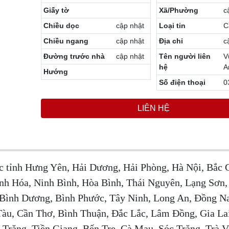
Giấy tờ
Xã/Phường
c
Chiều dọc
cập nhật
Loại tin
C
Chiều ngang
cập nhật
Địa chỉ
c
Đường trước nhà
cập nhật
Tên người liên
V
hệ
A
Hướng
Số điện thoại
0
LIÊN HỆ
ác tỉnh Hưng Yên, Hải Dương, Hải Phòng, Hà Nội, Bắc 
nh Hóa, Ninh Bình, Hòa Bình, Thái Nguyên, Lạng Sơn,
 Bình Dương, Bình Phước, Tây Ninh, Long An, Đồng Na
Tàu, Cần Thơ, Bình Thuận, Đắc Lắc, Lâm Đồng, Gia La
Trăng, Tiền Giang, Bến Tre, Cà Mau, Sóc Trăng, Trà V