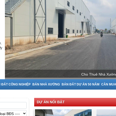
,
Uy
Cho Thuê Nhà Xưởng tại Bắc Ninh
 ĐẤT CÔNG NGHIỆP
BÁN NHÀ XƯỞNG
BÁN ĐẤT DỰ ÁN 50 NĂM
CẦN MU
DỰ ÁN NỔI BẬT