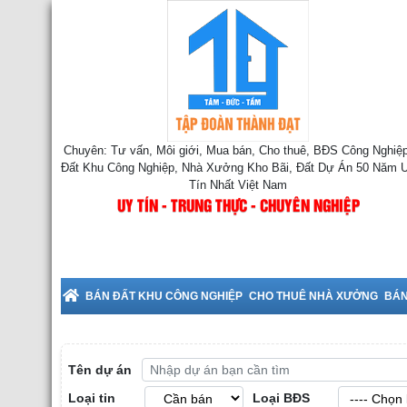
Chuyên: Tư vấn, Môi giới, Mua bán, Cho thuê, BĐS Công Nghiệp
Đất Khu Công Nghiệp, Nhà Xưởng Kho Bãi, Đất Dự Án 50 Năm 
Tín Nhất Việt Nam
UY TÍN - TRUNG THỰC - CHUYÊN NGHIỆP
BÁN ĐẤT KHU CÔNG NGHIỆP
CHO THUÊ NHÀ XƯỞNG
BÁN
Tên dự án
Loại tin
Loại BĐS