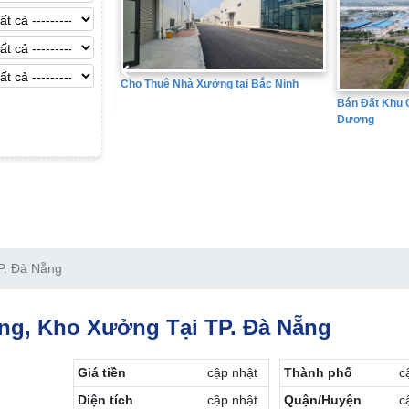
Cho Thuê Nhà Xưởng tại Bắc Ninh
Bán Đất Khu Công Nghi
Dương
ưng Yên
P. Đà Nẵng
g, Kho Xưởng Tại TP. Đà Nẵng
Giá tiền
cập nhật
Thành phố
c
Diện tích
cập nhật
Quận/Huyện
c