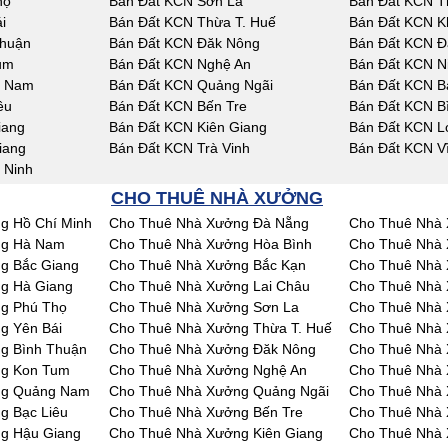
họ
Bán Đất KCN Sơn La
Bán Đất KCN T
i
Bán Đất KCN Thừa T. Huế
Bán Đất KCN K
Thuận
Bán Đất KCN Đăk Nông
Bán Đất KCN Đ
um
Bán Đất KCN Nghệ An
Bán Đất KCN N
g Nam
Bán Đất KCN Quảng Ngãi
Bán Đất KCN Bà
êu
Bán Đất KCN Bến Tre
Bán Đất KCN B
iang
Bán Đất KCN Kiên Giang
Bán Đất KCN L
iang
Bán Đất KCN Trà Vinh
Bán Đất KCN V
 Ninh
CHO THUÊ NHÀ XƯỞNG
g Hồ Chí Minh
Cho Thuê Nhà Xưởng Đà Nẵng
Cho Thuê Nhà 
ng Hà Nam
Cho Thuê Nhà Xưởng Hòa Bình
Cho Thuê Nhà 
g Bắc Giang
Cho Thuê Nhà Xưởng Bắc Kạn
Cho Thuê Nhà 
g Hà Giang
Cho Thuê Nhà Xưởng Lai Châu
Cho Thuê Nhà
g Phú Thọ
Cho Thuê Nhà Xưởng Sơn La
Cho Thuê Nhà 
g Yên Bái
Cho Thuê Nhà Xưởng Thừa T. Huế
Cho Thuê Nhà
g Bình Thuận
Cho Thuê Nhà Xưởng Đăk Nông
Cho Thuê Nhà
ng Kon Tum
Cho Thuê Nhà Xưởng Nghệ An
Cho Thuê Nhà 
ng Quảng Nam
Cho Thuê Nhà Xưởng Quảng Ngãi
Cho Thuê Nhà 
g Bạc Liêu
Cho Thuê Nhà Xưởng Bến Tre
Cho Thuê Nhà 
g Hậu Giang
Cho Thuê Nhà Xưởng Kiên Giang
Cho Thuê Nhà 