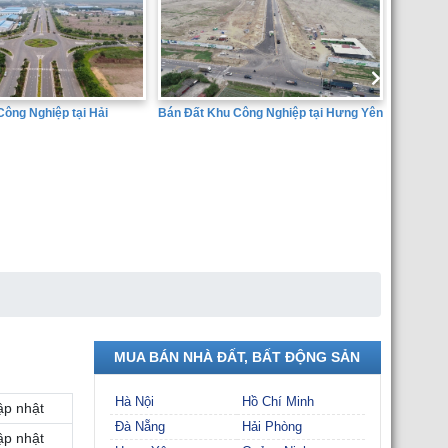
Bán Đất Khu Công Nghiệp tại Hưng Yên
ệp tại Hải
SÀN GIAO DỊCH 
THÀNH ĐẠT
MUA BÁN NHÀ ĐẤT, BẤT ĐỘNG SẢN
Hà Nội
Hồ Chí Minh
ập nhật
Đà Nẵng
Hải Phòng
ập nhật