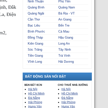
Ninh Thuận
Phú Yên
ịnh, Đắk
Quảng Bình
Quảng Nam
La, Điện
Quảng Ngãi
Bà Rịa - VT
Cần Thơ
An Giang
Bạc Liêu
Bến Tre
Bình Phước
Cà Mau
m2,
Đồng Tháp
Hậu Giang
Kiên Giang
Long An
Sóc Trăng
Tây Ninh
Tiền Giang
Trà Vinh
Vĩnh Long
Hải Dương
BẤT ĐỘNG SẢN NỔI BẬT
BÁN ĐẤT KCN
CHO THUÊ NHÀ XƯỞNG
Hà Nội
Hà Nội
Hồ Chí Minh
Hồ Chí Minh
Đà Nẵng
Đà Nẵng
Hải Phòng
Hải Phòng
Hưng Yên
Hưng Yên