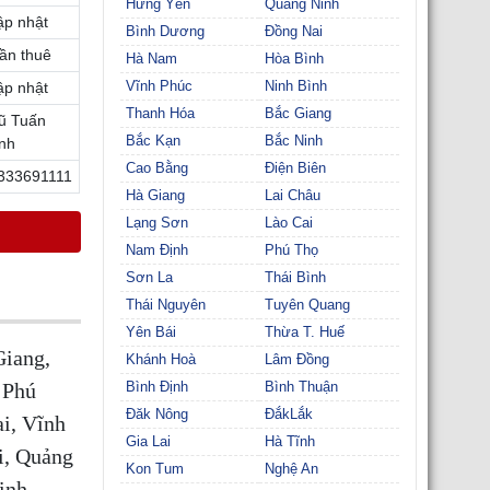
Hưng Yên
Quảng Ninh
ập nhật
Bình Dương
Đồng Nai
ần thuê
Hà Nam
Hòa Bình
Vĩnh Phúc
Ninh Bình
ập nhật
Thanh Hóa
Bắc Giang
ũ Tuấn
Bắc Kạn
Bắc Ninh
nh
Cao Bằng
Điện Biên
333691111
Hà Giang
Lai Châu
Lạng Sơn
Lào Cai
Nam Định
Phú Thọ
Sơn La
Thái Bình
Thái Nguyên
Tuyên Quang
Yên Bái
Thừa T. Huế
Giang,
Khánh Hoà
Lâm Đồng
 Phú
Bình Định
Bình Thuận
Đăk Nông
ĐắkLắk
i, Vĩnh
Gia Lai
Hà Tĩnh
i, Quảng
Kon Tum
Nghệ An
inh,