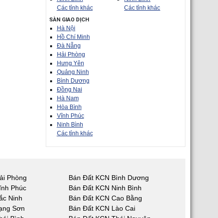
Các tỉnh khác
Các tỉnh khác
SÀN GIAO DỊCH
Hà Nội
Hồ Chí Minh
Đà Nẵng
Hải Phòng
Hưng Yên
Quảng Ninh
Bình Dương
Đồng Nai
Hà Nam
Hòa Bình
Vĩnh Phúc
Ninh Bình
Các tỉnh khác
ải Phòng
Bán Đất KCN Bình Dương
ĩnh Phúc
Bán Đất KCN Ninh Bình
ắc Ninh
Bán Đất KCN Cao Bằng
ạng Sơn
Bán Đất KCN Lào Cai