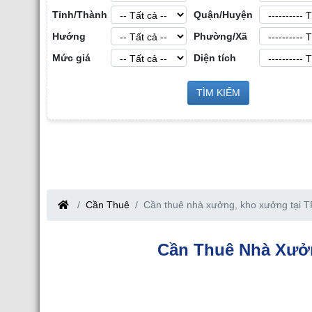
Tỉnh/Thành
Quận/Huyện
Hướng
Phường/Xã
Mức giá
Diện tích
g
Sàn Môi Giới Bất Động Sản Công
TÌM KIẾM
Cho Thuê Nhà Xưởng tại H
Nghiệp tại Tỉnh Bắc Giang
Bắc Giang
Cần Thuê
Cần thuê nhà xưởng, kho xưởng tại T
Cần Thuê Nhà Xưởn