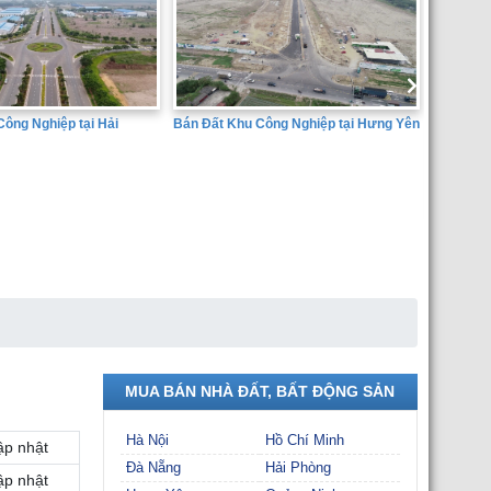
Bán Đất Khu Công Nghiệp tại Hưng Yên
tại Hải
SÀN GIAO DỊCH BẤT
THÀNH ĐẠT
MUA BÁN NHÀ ĐẤT, BẤT ĐỘNG SẢN
Hà Nội
Hồ Chí Minh
ập nhật
Đà Nẵng
Hải Phòng
ập nhật