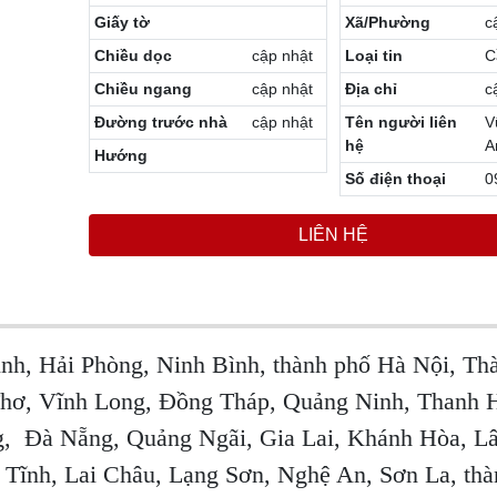
Giấy tờ
Xã/Phường
c
Chiều dọc
cập nhật
Loại tin
C
Chiều ngang
cập nhật
Địa chỉ
c
Đường trước nhà
cập nhật
Tên người liên
V
hệ
A
Hướng
Số điện thoại
0
LIÊN HỆ
nh, Hải Phòng, Ninh Bình, thành phố Hà Nội, Th
hơ, Vĩnh Long, Đồng Tháp, Quảng Ninh, Thanh 
g, Đà Nẵng, Quảng Ngãi, Gia Lai, Khánh Hòa, L
Tĩnh, Lai Châu, Lạng Sơn, Nghệ An, Sơn La, thà