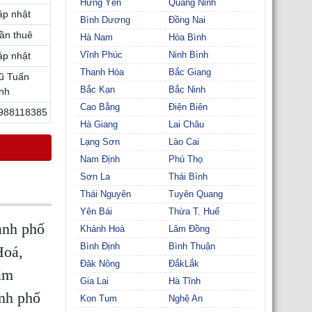
Hưng Yên
Quảng Ninh
ập nhật
Bình Dương
Đồng Nai
ần thuê
Hà Nam
Hòa Bình
Vĩnh Phúc
Ninh Bình
ập nhật
Thanh Hóa
Bắc Giang
ũ Tuấn
Bắc Kạn
Bắc Ninh
nh
Cao Bằng
Điện Biên
988118385
Hà Giang
Lai Châu
Lạng Sơn
Lào Cai
Nam Định
Phú Thọ
Sơn La
Thái Bình
Thái Nguyên
Tuyên Quang
Yên Bái
Thừa T. Huế
ành phố
Khánh Hoà
Lâm Đồng
Bình Định
Bình Thuận
Hoá,
Đăk Nông
ĐắkLắk
âm
Gia Lai
Hà Tĩnh
nh phố
Kon Tum
Nghệ An