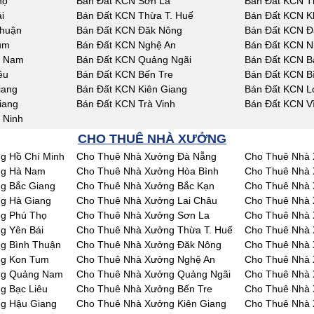
họ
Bán Đất KCN Sơn La
Bán Đất KCN T
i
Bán Đất KCN Thừa T. Huế
Bán Đất KCN K
Thuận
Bán Đất KCN Đăk Nông
Bán Đất KCN Đ
um
Bán Đất KCN Nghệ An
Bán Đất KCN N
g Nam
Bán Đất KCN Quảng Ngãi
Bán Đất KCN Bà
êu
Bán Đất KCN Bến Tre
Bán Đất KCN B
iang
Bán Đất KCN Kiên Giang
Bán Đất KCN L
iang
Bán Đất KCN Trà Vinh
Bán Đất KCN V
 Ninh
CHO THUÊ NHÀ XƯỞNG
g Hồ Chí Minh
Cho Thuê Nhà Xưởng Đà Nẵng
Cho Thuê Nhà 
ng Hà Nam
Cho Thuê Nhà Xưởng Hòa Bình
Cho Thuê Nhà 
g Bắc Giang
Cho Thuê Nhà Xưởng Bắc Kạn
Cho Thuê Nhà 
g Hà Giang
Cho Thuê Nhà Xưởng Lai Châu
Cho Thuê Nhà
g Phú Thọ
Cho Thuê Nhà Xưởng Sơn La
Cho Thuê Nhà 
g Yên Bái
Cho Thuê Nhà Xưởng Thừa T. Huế
Cho Thuê Nhà
g Bình Thuận
Cho Thuê Nhà Xưởng Đăk Nông
Cho Thuê Nhà
ng Kon Tum
Cho Thuê Nhà Xưởng Nghệ An
Cho Thuê Nhà 
ng Quảng Nam
Cho Thuê Nhà Xưởng Quảng Ngãi
Cho Thuê Nhà 
g Bạc Liêu
Cho Thuê Nhà Xưởng Bến Tre
Cho Thuê Nhà 
g Hậu Giang
Cho Thuê Nhà Xưởng Kiên Giang
Cho Thuê Nhà 