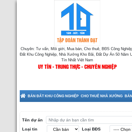
Chuyên: Tư vấn, Môi giới, Mua bán, Cho thuê, BĐS Công Nghiệp
Đất Khu Công Nghiệp, Nhà Xưởng Kho Bãi, Đất Dự Án 50 Năm 
Tín Nhất Việt Nam
UY TÍN - TRUNG THỰC - CHUYÊN NGHIỆP
Cho Thuê Nhà X
BÁN ĐẤT KHU CÔNG NGHIỆP
CHO THUÊ NHÀ XƯỞNG
BÁN
Tên dự án
Loại tin
Loại BĐS