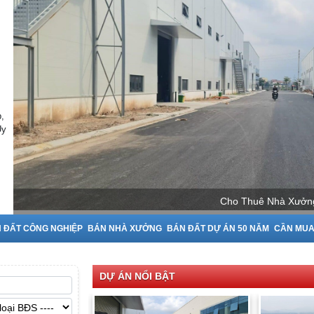
,
Uy
ưởng tại Bắc Ninh
 ĐẤT CÔNG NGHIỆP
BÁN NHÀ XƯỞNG
BÁN ĐẤT DỰ ÁN 50 NĂM
CẦN MU
DỰ ÁN NỔI BẬT