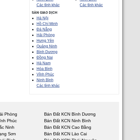
Các tỉnh khác
Các tỉnh khác
SÀN GIAO DỊCH
Hà Nội
Hồ Chí Minh
Đà Nẵng
Hải Phòng
Hưng Yên
Quảng Ninh
Bình Dương
Đồng Nai
Hà Nam
Hòa Bình
Vĩnh Phúc
Ninh Bình
Các tỉnh khác
ải Phòng
Bán Đất KCN Bình Dương
ĩnh Phúc
Bán Đất KCN Ninh Bình
ắc Ninh
Bán Đất KCN Cao Bằng
ạng Sơn
Bán Đất KCN Lào Cai