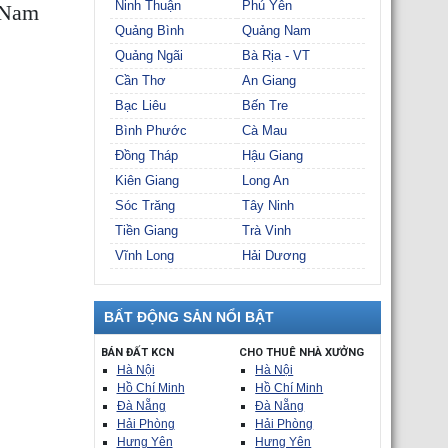
Ninh Thuận
Phú Yên
 Nam
Quảng Bình
Quảng Nam
Quảng Ngãi
Bà Rịa - VT
Cần Thơ
An Giang
Bạc Liêu
Bến Tre
Bình Phước
Cà Mau
Đồng Tháp
Hậu Giang
Kiên Giang
Long An
Sóc Trăng
Tây Ninh
Tiền Giang
Trà Vinh
Vĩnh Long
Hải Dương
BẤT ĐỘNG SẢN NỔI BẬT
BÁN ĐẤT KCN
CHO THUÊ NHÀ XƯỞNG
Hà Nội
Hà Nội
Hồ Chí Minh
Hồ Chí Minh
Đà Nẵng
Đà Nẵng
Hải Phòng
Hải Phòng
Hưng Yên
Hưng Yên