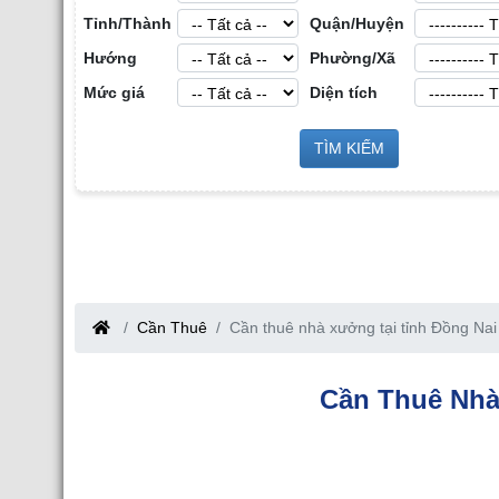
Tỉnh/Thành
Quận/Huyện
Hướng
Phường/Xã
Mức giá
Diện tích
Sàn Môi Giới Bất Động Sản Công
TÌM KIẾM
Cho Thuê Nhà Xưởng tại Hưng
Nghiệp tại Tỉnh Bắc Giang
Bắc Giang
Cần Thuê
Cần thuê nhà xưởng tại tỉnh Đồng Nai
Cần Thuê Nhà