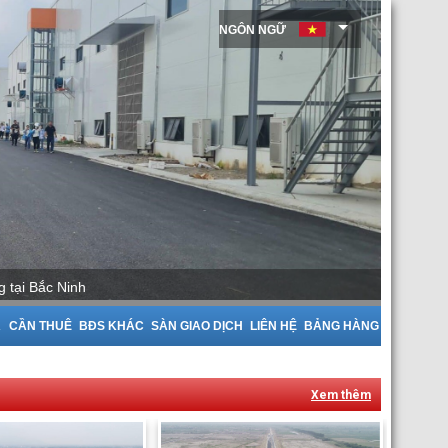
NGÔN NGỮ
Cho Thuê Nhà Xưởng tại Bắc
A
CẦN THUÊ
BĐS KHÁC
SÀN GIAO DỊCH
LIÊN HỆ
BẢNG HÀNG
Xem thêm