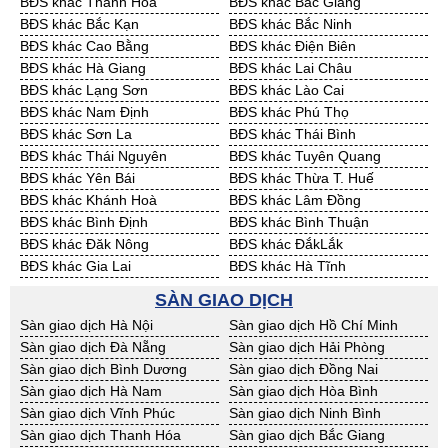
BĐS khác Thanh Hóa
BĐS khác Bắc Giang
Cần Thuê Đồng Tháp
Cần Thuê Hậu Giang
BĐS khác Bắc Kạn
BĐS khác Bắc Ninh
Cần Thuê Kiên Giang
Cần Thuê Long An
BĐS khác Cao Bằng
BĐS khác Điện Biên
Cần Thuê Sóc Trăng
Cần Thuê Tây Ninh
BĐS khác Hà Giang
BĐS khác Lai Châu
Cần Thuê Tiền Giang
Cần Thuê Trà Vinh
BĐS khác Lạng Sơn
BĐS khác Lào Cai
Cần Thuê Vĩnh Long
Cần Thuê Hải Dương
BĐS khác Nam Định
BĐS khác Phú Thọ
Cần Thuê Hưng Yên
Cần Thuê Quảng Ninh
BĐS khác Sơn La
BĐS khác Thái Bình
BĐS khác Thái Nguyên
BĐS khác Tuyên Quang
BĐS khác Yên Bái
BĐS khác Thừa T. Huế
BĐS khác Khánh Hoà
BĐS khác Lâm Đồng
BĐS khác Bình Định
BĐS khác Bình Thuận
BĐS khác Đăk Nông
BĐS khác ĐắkLắk
BĐS khác Gia Lai
BĐS khác Hà Tĩnh
BĐS khác Kon Tum
BĐS khác Nghệ An
SÀN GIAO DỊCH
BĐS khác Ninh Thuận
BĐS khác Phú Yên
Sàn giao dịch Hà Nội
Sàn giao dịch Hồ Chí Minh
BĐS khác Quảng Bình
BĐS khác Quảng Nam
Sàn giao dịch Đà Nẵng
Sàn giao dịch Hải Phòng
BĐS khác Quảng Ngãi
BĐS khác Bà Rịa - VT
Sàn giao dịch Bình Dương
Sàn giao dịch Đồng Nai
BĐS khác Cần Thơ
BĐS khác An Giang
Sàn giao dịch Hà Nam
Sàn giao dịch Hòa Bình
BĐS khác Bạc Liêu
BĐS khác Bến Tre
Sàn giao dịch Vĩnh Phúc
Sàn giao dịch Ninh Bình
BĐS khác Bình Phước
BĐS khác Cà Mau
Sàn giao dịch Thanh Hóa
Sàn giao dịch Bắc Giang
BĐS khác Đồng Tháp
BĐS khác Hậu Giang