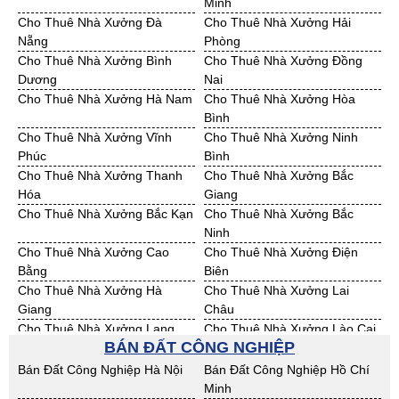
Minh
Bán Đất KCN Quảng Ngãi
Bán Đất KCN Bà Rịa - VT
Cho Thuê Nhà Xưởng Đà
Cho Thuê Nhà Xưởng Hải
Bán Đất KCN Cần Thơ
Bán Đất KCN An Giang
Nẵng
Phòng
Bán Đất KCN Bạc Liêu
Bán Đất KCN Bến Tre
Cho Thuê Nhà Xưởng Bình
Cho Thuê Nhà Xưởng Đồng
Bán Đất KCN Bình Phước
Bán Đất KCN Cà Mau
Dương
Nai
Bán Đất KCN Đồng Tháp
Bán Đất KCN Hậu Giang
Cho Thuê Nhà Xưởng Hà Nam
Cho Thuê Nhà Xưởng Hòa
Bán Đất KCN Kiên Giang
Bán Đất KCN Long An
Bình
Bán Đất KCN Sóc Trăng
Bán Đất KCN Tây Ninh
Cho Thuê Nhà Xưởng Vĩnh
Cho Thuê Nhà Xưởng Ninh
Bán Đất KCN Tiền Giang
Bán Đất KCN Trà Vinh
Phúc
Bình
Bán Đất KCN Vĩnh Long
Bán Đất KCN Hải Dương
Cho Thuê Nhà Xưởng Thanh
Cho Thuê Nhà Xưởng Bắc
Bán Đất KCN Hưng Yên
Bán Đất KCN Quảng Ninh
Hóa
Giang
Cho Thuê Nhà Xưởng Bắc Kạn
Cho Thuê Nhà Xưởng Bắc
Ninh
Cho Thuê Nhà Xưởng Cao
Cho Thuê Nhà Xưởng Điện
Bằng
Biên
Cho Thuê Nhà Xưởng Hà
Cho Thuê Nhà Xưởng Lai
Giang
Châu
Cho Thuê Nhà Xưởng Lạng
Cho Thuê Nhà Xưởng Lào Cai
BÁN ĐẤT CÔNG NGHIỆP
Sơn
Cho Thuê Nhà Xưởng Nam
Cho Thuê Nhà Xưởng Phú Thọ
Bán Đất Công Nghiệp Hà Nội
Bán Đất Công Nghiệp Hồ Chí
Định
Minh