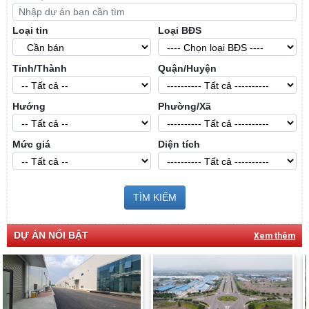
Loại tin
Loại BĐS
Tỉnh/Thành
Quận/Huyện
Hướng
Phường/Xã
Mức giá
Diện tích
TÌM KIẾM
DỰ ÁN NỔI BẬT
Xem thêm