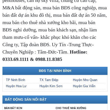
penthouses, căn hộ sky villa, chung cư cao cấp,
M&A bất động sản, mua bán BĐS công nghiệp, mua
bán đất dự án khu đô thị, mua bán đất dự án 50 năm,
mua bán cho thuê nhà xưởng kho bãi, mua bán
BĐS nghỉ dưỡng, mua bán khách sạn, nhận làm
tham mưu-cố vấn- khắc phục khó khăn cho các
Công ty, Tập đoàn BĐS. Uy Tín -Trung Thực-
Chuyên Nghiệp : Tâm-Đức-Tầm.
Hotline:
0333.69.1111 & 0988.11.8385
BĐS TẠI NINH BÌNH
TP Ninh Bình
TX Tam Điệp
Huyện Nho Quan
Huyện Hoa Lư
Huyện Kim Sơn
Huyện Gia Viễn
BẤT ĐỘNG SẢN NỔI BẬT
BÁN ĐẤT KCN
CHO THUÊ NHÀ XƯỞNG