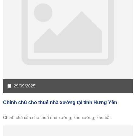
Sàn giao dịch Kiên Giang
Sàn giao dịch Long An
Sàn giao dịch Sóc Trăng
Sàn giao dịch Tây Ninh
Sàn giao dịch Tiền Giang
Sàn giao dịch Trà Vinh
Sàn giao dịch Vĩnh Long
Sàn giao dịch Hải Dương
Sàn giao dịch Hưng Yên
Sàn giao dịch Quảng Ninh
29/09/2025
Chính chủ cho thuê nhà xưởng tại tỉnh Hưng Yên
Chính chủ cần cho thuê nhà xưởng, kho xưởng, kho bãi