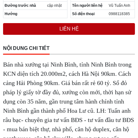
Đường trước nhà
cập nhật
Tên người liên hệ
Vũ Tuấn Anh
Hướng
Số điện thoại
0988118385
LIÊN HỆ
NỘI DUNG CHI TIẾT
Bán nhà xưởng tại Ninh Bình, tỉnh Ninh Bình trong
KCN diện tích 20.000m2, cách Hà Nội 90km. Cách
cảng Hải Phòng 90km. Giá bán rất rẻ 60 tỷ. Sổ đỏ
pháp lý giấy tờ đầy đủ, xưởng còn mới, thời hạn sử
dụng còn 35 năm, gần trung tâm hành chính tỉnh
Ninh Bình gần thành phố Hoa Lư cũ. LH: Tuấn anh
râu bạc- chuyên gia tư vấn BĐS - tư vấn đầu tư BĐS
- mua bán biệt thự, nhà phố, căn hộ duplex, căn hộ