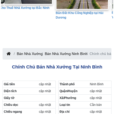
Bán Đất Khu Công Nghiệp tại Hưng
Bán Đất Khu Công Nghiệp tại Hải
Yên
Dương
Bán Nhà Xưởng
Bán Nhà Xưởng Ninh Bình
Chính chủ bán 
Chính Chủ Bán Nhà Xưởng Tại Ninh Bình
Giá tiền
cập nhật
Thành phố
Ninh Bình
Diện tích
cập nhật
Quận/Huyện
cập nhật
Giấy tờ
Xã/Phường
cập nhật
Chiều dọc
cập nhật
Loại tin
Cần bán
Chiều ngang
cập nhật
Địa chỉ
cập nhật