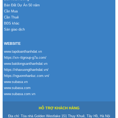
Bán Đất Dự Án 50 năm
Cần Mua
Cần Thuê
BĐS khác
Sàn giao dịch
WEBSITE
www.tapdoanthanhdat.vn
https://xn--ttgroup-g7a.com/
www.batdongsanthanhdat.vn
https://nhaxuongthanhdat.vn/
https://nguonnhanluc.com.vn/
www.subasa.vn
www.subasa.com
www.subasa.com.vn
HỖ TRỢ KHÁCH HÀNG
Địa chỉ: Tòa nhà Golden Westlake 151 Thụy Khuê, Tây Hồ, Hà Nội