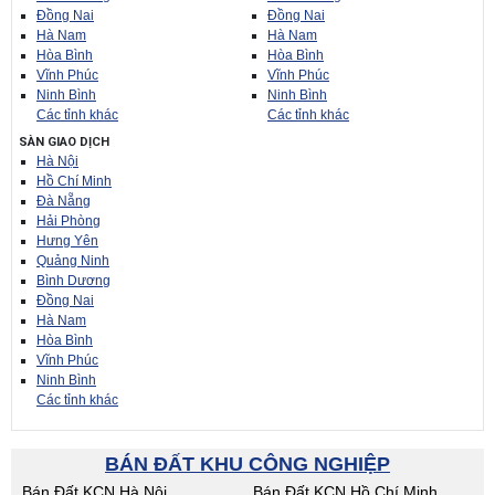
Đồng Nai
Đồng Nai
Hà Nam
Hà Nam
Hòa Bình
Hòa Bình
Vĩnh Phúc
Vĩnh Phúc
Ninh Bình
Ninh Bình
Các tỉnh khác
Các tỉnh khác
SÀN GIAO DỊCH
Hà Nội
Hồ Chí Minh
Đà Nẵng
Hải Phòng
Hưng Yên
Quảng Ninh
Bình Dương
Đồng Nai
Hà Nam
Hòa Bình
Vĩnh Phúc
Ninh Bình
Các tỉnh khác
BÁN ĐẤT KHU CÔNG NGHIỆP
Bán Đất KCN Hà Nội
Bán Đất KCN Hồ Chí Minh