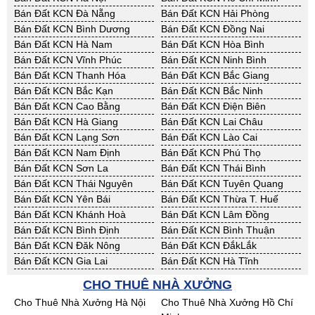
Bán Đất KCN Đà Nẵng
Bán Đất KCN Hải Phòng
Bán Đất KCN Bình Dương
Bán Đất KCN Đồng Nai
Bán Đất KCN Hà Nam
Bán Đất KCN Hòa Bình
Bán Đất KCN Vĩnh Phúc
Bán Đất KCN Ninh Bình
Bán Đất KCN Thanh Hóa
Bán Đất KCN Bắc Giang
Bán Đất KCN Bắc Kạn
Bán Đất KCN Bắc Ninh
Bán Đất KCN Cao Bằng
Bán Đất KCN Điện Biên
Bán Đất KCN Hà Giang
Bán Đất KCN Lai Châu
Bán Đất KCN Lạng Sơn
Bán Đất KCN Lào Cai
Bán Đất KCN Nam Định
Bán Đất KCN Phú Thọ
Bán Đất KCN Sơn La
Bán Đất KCN Thái Bình
Bán Đất KCN Thái Nguyên
Bán Đất KCN Tuyên Quang
Bán Đất KCN Yên Bái
Bán Đất KCN Thừa T. Huế
Bán Đất KCN Khánh Hoà
Bán Đất KCN Lâm Đồng
Bán Đất KCN Bình Định
Bán Đất KCN Bình Thuận
Bán Đất KCN Đăk Nông
Bán Đất KCN ĐắkLắk
Bán Đất KCN Gia Lai
Bán Đất KCN Hà Tĩnh
Bán Đất KCN Kon Tum
Bán Đất KCN Nghệ An
CHO THUÊ NHÀ XƯỞNG
Bán Đất KCN Ninh Thuận
Bán Đất KCN Phú Yên
Cho Thuê Nhà Xưởng Hà Nội
Cho Thuê Nhà Xưởng Hồ Chí
Bán Đất KCN Quảng Bình
Bán Đất KCN Quảng Nam