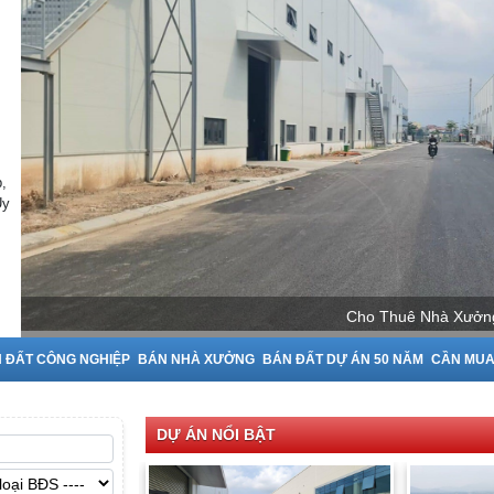
,
Uy
Cho Th
 ĐẤT CÔNG NGHIỆP
BÁN NHÀ XƯỞNG
BÁN ĐẤT DỰ ÁN 50 NĂM
CẦN MU
DỰ ÁN NỔI BẬT