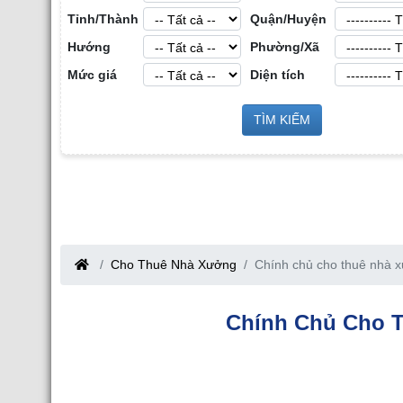
Tỉnh/Thành
Quận/Huyện
Hướng
Phường/Xã
Mức giá
Diện tích
Cho Th
ới Bất Động Sản Công
TÌM KIẾM
Cho Thuê Nhà Xưởng tại Hưng Yên
Tỉnh Bắc Giang
Cho Thuê Nhà Xưởng
Chính chủ cho thuê nhà x
Chính Chủ Cho T