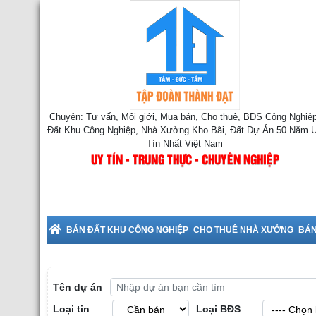
Chuyên: Tư vấn, Môi giới, Mua bán, Cho thuê, BĐS Công Nghiệp
Đất Khu Công Nghiệp, Nhà Xưởng Kho Bãi, Đất Dự Án 50 Năm 
Tín Nhất Việt Nam
UY TÍN - TRUNG THỰC - CHUYÊN NGHIỆP
Cho Thuê Nhà Xưởng tại Bắc Ninh
BÁN ĐẤT KHU CÔNG NGHIỆP
CHO THUÊ NHÀ XƯỞNG
BÁN
Tên dự án
Loại tin
Loại BĐS