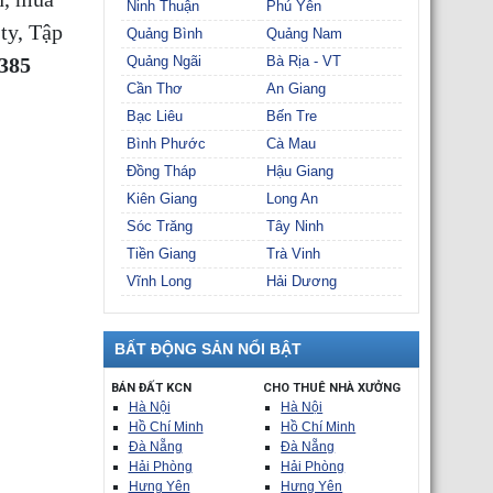
Ninh Thuận
Phú Yên
ty, Tập
Quảng Bình
Quảng Nam
8385
Quảng Ngãi
Bà Rịa - VT
Cần Thơ
An Giang
Bạc Liêu
Bến Tre
Bình Phước
Cà Mau
Đồng Tháp
Hậu Giang
Kiên Giang
Long An
Sóc Trăng
Tây Ninh
Tiền Giang
Trà Vinh
Vĩnh Long
Hải Dương
BẤT ĐỘNG SẢN NỔI BẬT
BÁN ĐẤT KCN
CHO THUÊ NHÀ XƯỞNG
Hà Nội
Hà Nội
Hồ Chí Minh
Hồ Chí Minh
Đà Nẵng
Đà Nẵng
Hải Phòng
Hải Phòng
Hưng Yên
Hưng Yên