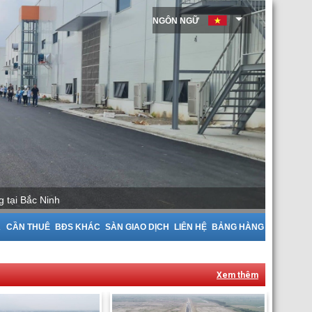
NGÔN NGỮ
uê Nhà Xưởng tại Bắc Giang
A
CẦN THUÊ
BĐS KHÁC
SÀN GIAO DỊCH
LIÊN HỆ
BẢNG HÀNG
Xem thêm