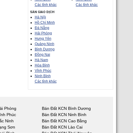
Các tỉnh khác
Các tỉnh khác
SÀN GIAO DỊCH
Hà Nội
Hồ Chí Minh
Đà Nẵng
Hải Phòng
Hưng Yên
Quảng Ninh
Bình Dương
Đồng Nai
Hà Nam
Hòa Bình
Vĩnh Phúc
Ninh Bình
Các tỉnh khác
ải Phòng
Bán Đất KCN Bình Dương
ĩnh Phúc
Bán Đất KCN Ninh Bình
ắc Ninh
Bán Đất KCN Cao Bằng
ạng Sơn
Bán Đất KCN Lào Cai