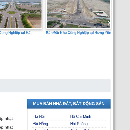
n Đất Khu Công Nghiệp tại Hưng Yên
SÀN GIAO DỊCH BẤT ĐỘNG SẢN
THÀNH ĐẠT
MUA BÁN NHÀ ĐẤT, BẤT ĐỘNG SẢN
Hà Nội
Hồ Chí Minh
ập nhật
Đà Nẵng
Hải Phòng
ập nhật