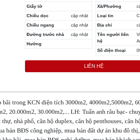
Giấy tờ
Xã/Phường
c
Chiều dọc
cập nhật
Loại tin
C
Chiều ngang
cập nhật
Địa chỉ
c
Đường trước nhà
cập nhật
Tên người liên
V
hệ
A
Hướng
Số điện thoại
0
LIÊN HỆ
ho bãi trong KCN diện tích 3000m2, 4000m2,5000m2, 
, 20.000m2, 30.000m2,... LH: Tuấn anh râu bạc- chuy
 thự, nhà phố, căn hộ duplex, căn hộ penthouses, căn h
ua bán BĐS công nghiệp, mua bán đất dự án khu đô thị
g kho bãi, mua bán BĐS nghỉ dưỡng, mua bán khách sạ