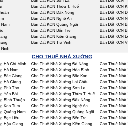
họ
Bán Đất KCN Sơn La
Bán Đất KCN T
i
Bán Đất KCN Thừa T. Huế
Bán Đất KCN K
Thuận
Bán Đất KCN Đăk Nông
Bán Đất KCN Đ
um
Bán Đất KCN Nghệ An
Bán Đất KCN N
g Nam
Bán Đất KCN Quảng Ngãi
Bán Đất KCN Bà
êu
Bán Đất KCN Bến Tre
Bán Đất KCN B
iang
Bán Đất KCN Kiên Giang
Bán Đất KCN L
iang
Bán Đất KCN Trà Vinh
Bán Đất KCN V
 Ninh
CHO THUÊ NHÀ XƯỞNG
g Hồ Chí Minh
Cho Thuê Nhà Xưởng Đà Nẵng
Cho Thuê Nhà 
ng Hà Nam
Cho Thuê Nhà Xưởng Hòa Bình
Cho Thuê Nhà 
g Bắc Giang
Cho Thuê Nhà Xưởng Bắc Kạn
Cho Thuê Nhà 
g Hà Giang
Cho Thuê Nhà Xưởng Lai Châu
Cho Thuê Nhà
g Phú Thọ
Cho Thuê Nhà Xưởng Sơn La
Cho Thuê Nhà 
g Yên Bái
Cho Thuê Nhà Xưởng Thừa T. Huế
Cho Thuê Nhà
g Bình Thuận
Cho Thuê Nhà Xưởng Đăk Nông
Cho Thuê Nhà
ng Kon Tum
Cho Thuê Nhà Xưởng Nghệ An
Cho Thuê Nhà 
ng Quảng Nam
Cho Thuê Nhà Xưởng Quảng Ngãi
Cho Thuê Nhà 
g Bạc Liêu
Cho Thuê Nhà Xưởng Bến Tre
Cho Thuê Nhà 
g Hậu Giang
Cho Thuê Nhà Xưởng Kiên Giang
Cho Thuê Nhà 