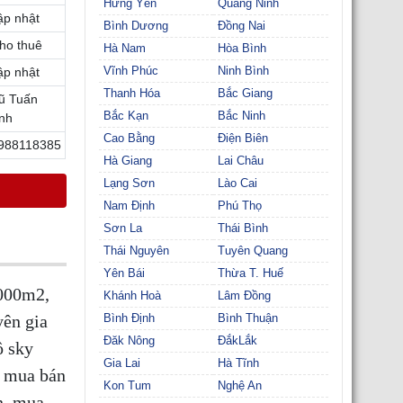
Hưng Yên
Quảng Ninh
ập nhật
Bình Dương
Đồng Nai
ho thuê
Hà Nam
Hòa Bình
Vĩnh Phúc
Ninh Bình
ập nhật
Thanh Hóa
Bắc Giang
ũ Tuấn
Bắc Kạn
Bắc Ninh
nh
Cao Bằng
Điện Biên
988118385
Hà Giang
Lai Châu
Lạng Sơn
Lào Cai
Nam Định
Phú Thọ
Sơn La
Thái Bình
Thái Nguyên
Tuyên Quang
Yên Bái
Thừa T. Huế
6000m2,
Khánh Hoà
Lâm Đồng
ên gia
Bình Định
Bình Thuận
Đăk Nông
ĐắkLắk
ộ sky
Gia Lai
Hà Tĩnh
, mua bán
Kon Tum
Nghệ An
n, mua