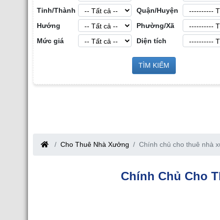
Tỉnh/Thành
Quận/Huyện
Hướng
Phường/Xã
Mức giá
Diện tích
Cho Thuê Nhà Xưở
 Sản Công
TÌM KIẾM
Cho Thuê Nhà Xưởng tại Hưng Yên
ang
Cho Thuê Nhà Xưởng
Chính chủ cho thuê nhà x
Chính Chủ Cho T