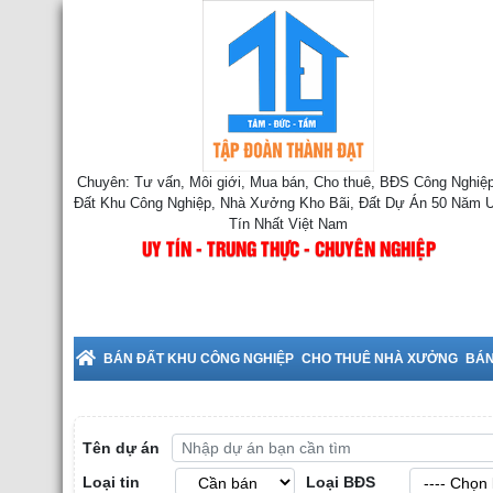
Chuyên: Tư vấn, Môi giới, Mua bán, Cho thuê, BĐS Công Nghiệp
Đất Khu Công Nghiệp, Nhà Xưởng Kho Bãi, Đất Dự Án 50 Năm 
Tín Nhất Việt Nam
UY TÍN - TRUNG THỰC - CHUYÊN NGHIỆP
uê Nhà Xưởng tại Bắc Ninh
BÁN ĐẤT KHU CÔNG NGHIỆP
CHO THUÊ NHÀ XƯỞNG
BÁN
Tên dự án
Loại tin
Loại BĐS