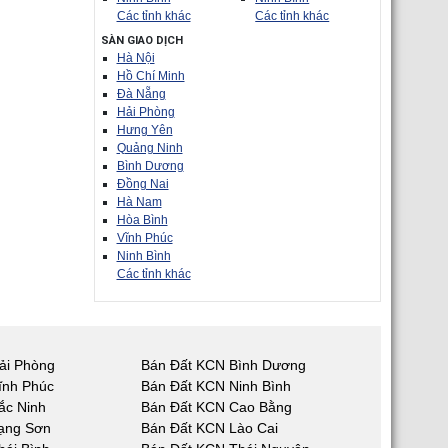
Các tỉnh khác
Các tỉnh khác
SÀN GIAO DỊCH
Hà Nội
Hồ Chí Minh
Đà Nẵng
Hải Phòng
Hưng Yên
Quảng Ninh
Bình Dương
Đồng Nai
Hà Nam
Hòa Bình
Vĩnh Phúc
Ninh Bình
Các tỉnh khác
ải Phòng
Bán Đất KCN Bình Dương
ĩnh Phúc
Bán Đất KCN Ninh Bình
ắc Ninh
Bán Đất KCN Cao Bằng
ạng Sơn
Bán Đất KCN Lào Cai