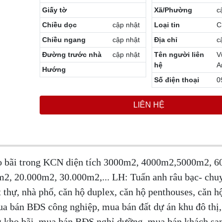
Giấy tờ
Xã/Phường
c
Chiều dọc
cập nhật
Loại tin
C
Chiều ngang
cập nhật
Địa chỉ
c
Đường trước nhà
cập nhật
Tên người liên
V
hệ
A
Hướng
Số điện thoại
0
LIÊN HỆ
ho bãi trong KCN diện tích 3000m2, 4000m2,5000m2, 
, 20.000m2, 30.000m2,... LH: Tuấn anh râu bạc- chuy
 thự, nhà phố, căn hộ duplex, căn hộ penthouses, căn h
ua bán BĐS công nghiệp, mua bán đất dự án khu đô thị
g kho bãi, mua bán BĐS nghỉ dưỡng, mua bán khách sạ