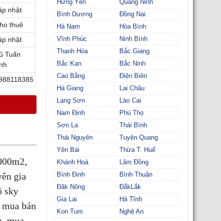
Hưng Yên
Quảng Ninh
ập nhật
Bình Dương
Đồng Nai
ho thuê
Hà Nam
Hòa Bình
Vĩnh Phúc
Ninh Bình
ập nhật
Thanh Hóa
Bắc Giang
ũ Tuấn
Bắc Kạn
Bắc Ninh
nh
Cao Bằng
Điện Biên
988118385
Hà Giang
Lai Châu
Lạng Sơn
Lào Cai
Nam Định
Phú Thọ
Sơn La
Thái Bình
Thái Nguyên
Tuyên Quang
Yên Bái
Thừa T. Huế
6000m2,
Khánh Hoà
Lâm Đồng
ên gia
Bình Định
Bình Thuận
Đăk Nông
ĐắkLắk
ộ sky
Gia Lai
Hà Tĩnh
, mua bán
Kon Tum
Nghệ An
n, mua