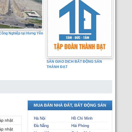
Công Nghiệp tại Hưng Yên
Bán đất 
Dịch Vụ 
Huyện Ân
SÀN GIAO DỊCH BẤT ĐỘNG SẢN
THÀNH ĐẠT
MUA BÁN NHÀ ĐẤT, BẤT ĐỘNG SẢN
Hà Nội
Hồ Chí Minh
ập nhật
Đà Nẵng
Hải Phòng
ập nhật