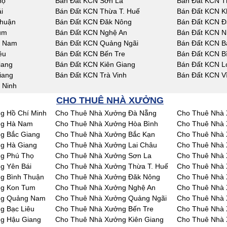
họ
Bán Đất KCN Sơn La
Bán Đất KCN T
i
Bán Đất KCN Thừa T. Huế
Bán Đất KCN K
Thuận
Bán Đất KCN Đăk Nông
Bán Đất KCN Đ
um
Bán Đất KCN Nghệ An
Bán Đất KCN N
g Nam
Bán Đất KCN Quảng Ngãi
Bán Đất KCN Bà
êu
Bán Đất KCN Bến Tre
Bán Đất KCN B
iang
Bán Đất KCN Kiên Giang
Bán Đất KCN L
iang
Bán Đất KCN Trà Vinh
Bán Đất KCN V
 Ninh
CHO THUÊ NHÀ XƯỞNG
g Hồ Chí Minh
Cho Thuê Nhà Xưởng Đà Nẵng
Cho Thuê Nhà 
ng Hà Nam
Cho Thuê Nhà Xưởng Hòa Bình
Cho Thuê Nhà 
g Bắc Giang
Cho Thuê Nhà Xưởng Bắc Kạn
Cho Thuê Nhà 
g Hà Giang
Cho Thuê Nhà Xưởng Lai Châu
Cho Thuê Nhà
g Phú Thọ
Cho Thuê Nhà Xưởng Sơn La
Cho Thuê Nhà 
g Yên Bái
Cho Thuê Nhà Xưởng Thừa T. Huế
Cho Thuê Nhà
g Bình Thuận
Cho Thuê Nhà Xưởng Đăk Nông
Cho Thuê Nhà
ng Kon Tum
Cho Thuê Nhà Xưởng Nghệ An
Cho Thuê Nhà 
ng Quảng Nam
Cho Thuê Nhà Xưởng Quảng Ngãi
Cho Thuê Nhà 
g Bạc Liêu
Cho Thuê Nhà Xưởng Bến Tre
Cho Thuê Nhà 
g Hậu Giang
Cho Thuê Nhà Xưởng Kiên Giang
Cho Thuê Nhà 