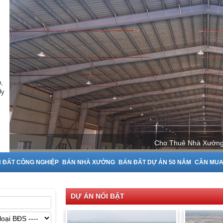
,
Uy
Cho Thuê Nhà Xưởng 
 ĐẤT CÔNG NGHIỆP
BÁN NHÀ XƯỞNG
BÁN ĐẤT DỰ ÁN 50 NĂM
CẦN MU
DỰ ÁN NỔI BẬT