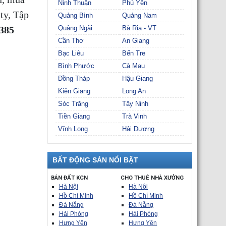
Ninh Thuận
Phú Yên
ty, Tập
Quảng Bình
Quảng Nam
8385
Quảng Ngãi
Bà Rịa - VT
Cần Thơ
An Giang
Bạc Liêu
Bến Tre
Bình Phước
Cà Mau
Đồng Tháp
Hậu Giang
Kiên Giang
Long An
Sóc Trăng
Tây Ninh
Tiền Giang
Trà Vinh
Vĩnh Long
Hải Dương
BẤT ĐỘNG SẢN NỔI BẬT
BÁN ĐẤT KCN
CHO THUÊ NHÀ XƯỞNG
Hà Nội
Hà Nội
Hồ Chí Minh
Hồ Chí Minh
Đà Nẵng
Đà Nẵng
Hải Phòng
Hải Phòng
Hưng Yên
Hưng Yên