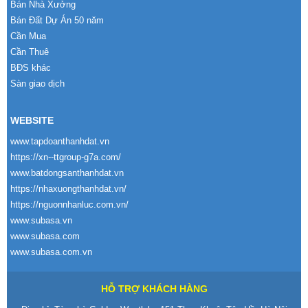
Bán Nhà Xưởng
Bán Đất Dự Án 50 năm
Cần Mua
Cần Thuê
BĐS khác
Sàn giao dịch
WEBSITE
www.tapdoanthanhdat.vn
https://xn--ttgroup-g7a.com/
www.batdongsanthanhdat.vn
https://nhaxuongthanhdat.vn/
https://nguonnhanluc.com.vn/
www.subasa.vn
www.subasa.com
www.subasa.com.vn
HỖ TRỢ KHÁCH HÀNG