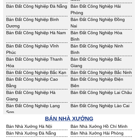
Cho Thuê Nhà Xưởng Sơn La
Cho Thuê Nhà Xưởng Thái
Bán Đất Công Nghiệp Đà Nẵng
Bán Đất Công Nghiệp Hải
Bình
Phòng
Cho Thuê Nhà Xưởng Thái
Cho Thuê Nhà Xưởng Tuyên
Bán Đất Công Nghiệp Bình
Bán Đất Công Nghiệp Đồng
Nguyên
Quang
Dương
Nai
Cho Thuê Nhà Xưởng Yên Bái
Cho Thuê Nhà Xưởng Thừa T.
Bán Đất Công Nghiệp Hà Nam
Bán Đất Công Nghiệp Hòa
Huế
Bình
Cho Thuê Nhà Xưởng Khánh
Cho Thuê Nhà Xưởng Lâm
Bán Đất Công Nghiệp Vĩnh
Bán Đất Công Nghiệp Ninh
Hoà
Đồng
Phúc
Bình
Cho Thuê Nhà Xưởng Bình
Cho Thuê Nhà Xưởng Bình
Bán Đất Công Nghiệp Thanh
Bán Đất Công Nghiệp Bắc
Định
Thuận
Hóa
Giang
Cho Thuê Nhà Xưởng Đăk
Cho Thuê Nhà Xưởng ĐắkLắk
Bán Đất Công Nghiệp Bắc Kạn
Bán Đất Công Nghiệp Bắc Ninh
Nông
Bán Đất Công Nghiệp Cao
Bán Đất Công Nghiệp Điện
Cho Thuê Nhà Xưởng Gia Lai
Cho Thuê Nhà Xưởng Hà Tĩnh
Bằng
Biên
Cho Thuê Nhà Xưởng Kon
Cho Thuê Nhà Xưởng Nghệ An
Bán Đất Công Nghiệp Hà
Bán Đất Công Nghiệp Lai Châu
Tum
Giang
Cho Thuê Nhà Xưởng Ninh
Cho Thuê Nhà Xưởng Phú Yên
Bán Đất Công Nghiệp Lạng
Bán Đất Công Nghiệp Lào Cai
Thuận
Sơn
Cho Thuê Nhà Xưởng Quảng
BÁN NHÀ XƯỞNG
Cho Thuê Nhà Xưởng Quảng
Bán Đất Công Nghiệp Nam
Bán Đất Công Nghiệp Phú Thọ
Bình
Nam
Định
Bán Nhà Xưởng Hà Nội
Bán Nhà Xưởng Hồ Chí Minh
Cho Thuê Nhà Xưởng Quảng
Cho Thuê Nhà Xưởng Bà Rịa -
Bán Đất Công Nghiệp Sơn La
Bán Đất Công Nghiệp Thái
Bán Nhà Xưởng Đà Nẵng
Bán Nhà Xưởng Hải Phòng
Ngãi
VT