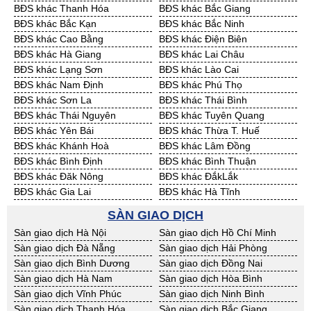
BĐS khác Thanh Hóa
BĐS khác Bắc Giang
Cần Thuê Đồng Tháp
Cần Thuê Hậu Giang
BĐS khác Bắc Kạn
BĐS khác Bắc Ninh
Cần Thuê Kiên Giang
Cần Thuê Long An
BĐS khác Cao Bằng
BĐS khác Điện Biên
Cần Thuê Sóc Trăng
Cần Thuê Tây Ninh
BĐS khác Hà Giang
BĐS khác Lai Châu
Cần Thuê Tiền Giang
Cần Thuê Trà Vinh
BĐS khác Lạng Sơn
BĐS khác Lào Cai
Cần Thuê Vĩnh Long
Cần Thuê Hải Dương
BĐS khác Nam Định
BĐS khác Phú Thọ
Cần Thuê Hưng Yên
Cần Thuê Quảng Ninh
BĐS khác Sơn La
BĐS khác Thái Bình
BĐS khác Thái Nguyên
BĐS khác Tuyên Quang
BĐS khác Yên Bái
BĐS khác Thừa T. Huế
BĐS khác Khánh Hoà
BĐS khác Lâm Đồng
BĐS khác Bình Định
BĐS khác Bình Thuận
BĐS khác Đăk Nông
BĐS khác ĐắkLắk
BĐS khác Gia Lai
BĐS khác Hà Tĩnh
BĐS khác Kon Tum
BĐS khác Nghệ An
SÀN GIAO DỊCH
BĐS khác Ninh Thuận
BĐS khác Phú Yên
Sàn giao dịch Hà Nội
Sàn giao dịch Hồ Chí Minh
BĐS khác Quảng Bình
BĐS khác Quảng Nam
Sàn giao dịch Đà Nẵng
Sàn giao dịch Hải Phòng
BĐS khác Quảng Ngãi
BĐS khác Bà Rịa - VT
Sàn giao dịch Bình Dương
Sàn giao dịch Đồng Nai
BĐS khác Cần Thơ
BĐS khác An Giang
Sàn giao dịch Hà Nam
Sàn giao dịch Hòa Bình
BĐS khác Bạc Liêu
BĐS khác Bến Tre
Sàn giao dịch Vĩnh Phúc
Sàn giao dịch Ninh Bình
BĐS khác Bình Phước
BĐS khác Cà Mau
Sàn giao dịch Thanh Hóa
Sàn giao dịch Bắc Giang