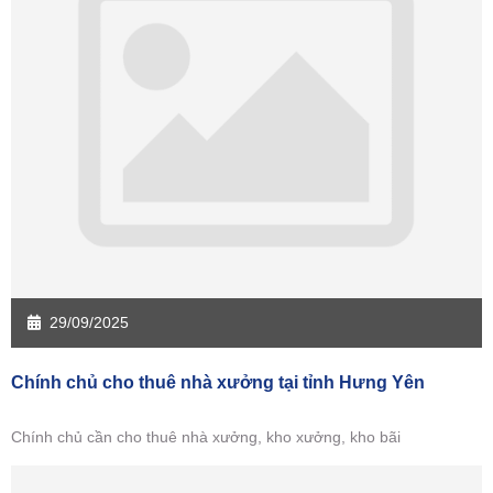
Sàn giao dịch Kiên Giang
Sàn giao dịch Long An
Sàn giao dịch Sóc Trăng
Sàn giao dịch Tây Ninh
Sàn giao dịch Tiền Giang
Sàn giao dịch Trà Vinh
Sàn giao dịch Vĩnh Long
Sàn giao dịch Hải Dương
Sàn giao dịch Hưng Yên
Sàn giao dịch Quảng Ninh
29/09/2025
Chính chủ cho thuê nhà xưởng tại tỉnh Hưng Yên
Chính chủ cần cho thuê nhà xưởng, kho xưởng, kho bãi