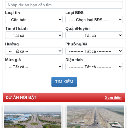
Loại tin
Loại BĐS
Tỉnh/Thành
Quận/Huyện
Hướng
Phường/Xã
Mức giá
Diện tích
TÌM KIẾM
DỰ ÁN NỔI BẬT
Xem thêm