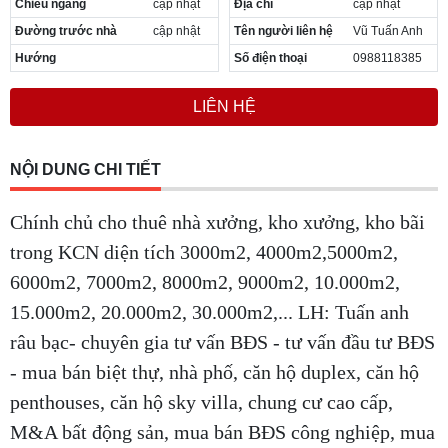
Chiều ngang
cập nhật
Địa chỉ
cập nhật
Đường trước nhà
cập nhật
Tên người liên hệ
Vũ Tuấn Anh
Hướng
Số điện thoại
0988118385
LIÊN HỆ
NỘI DUNG CHI TIẾT
Chính chủ cho thuê nhà xưởng, kho xưởng, kho bãi
trong KCN diện tích 3000m2, 4000m2,5000m2,
6000m2, 7000m2, 8000m2, 9000m2, 10.000m2,
15.000m2, 20.000m2, 30.000m2,... LH: Tuấn anh
râu bạc- chuyên gia tư vấn BĐS - tư vấn đầu tư BĐS
- mua bán biệt thự, nhà phố, căn hộ duplex, căn hộ
penthouses, căn hộ sky villa, chung cư cao cấp,
M&A bất động sản, mua bán BĐS công nghiệp, mua