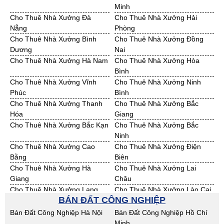
Minh
Bán Đất KCN Quảng Ngãi
Bán Đất KCN Bà Rịa - VT
Cho Thuê Nhà Xưởng Đà
Cho Thuê Nhà Xưởng Hải
Bán Đất KCN Cần Thơ
Bán Đất KCN An Giang
Nẵng
Phòng
Bán Đất KCN Bạc Liêu
Bán Đất KCN Bến Tre
Cho Thuê Nhà Xưởng Bình
Cho Thuê Nhà Xưởng Đồng
Bán Đất KCN Bình Phước
Bán Đất KCN Cà Mau
Dương
Nai
Bán Đất KCN Đồng Tháp
Bán Đất KCN Hậu Giang
Cho Thuê Nhà Xưởng Hà Nam
Cho Thuê Nhà Xưởng Hòa
Bán Đất KCN Kiên Giang
Bán Đất KCN Long An
Bình
Bán Đất KCN Sóc Trăng
Bán Đất KCN Tây Ninh
Cho Thuê Nhà Xưởng Vĩnh
Cho Thuê Nhà Xưởng Ninh
Bán Đất KCN Tiền Giang
Bán Đất KCN Trà Vinh
Phúc
Bình
Bán Đất KCN Vĩnh Long
Bán Đất KCN Hải Dương
Cho Thuê Nhà Xưởng Thanh
Cho Thuê Nhà Xưởng Bắc
Bán Đất KCN Hưng Yên
Bán Đất KCN Quảng Ninh
Hóa
Giang
Cho Thuê Nhà Xưởng Bắc Kạn
Cho Thuê Nhà Xưởng Bắc
Ninh
Cho Thuê Nhà Xưởng Cao
Cho Thuê Nhà Xưởng Điện
Bằng
Biên
Cho Thuê Nhà Xưởng Hà
Cho Thuê Nhà Xưởng Lai
Giang
Châu
Cho Thuê Nhà Xưởng Lạng
Cho Thuê Nhà Xưởng Lào Cai
BÁN ĐẤT CÔNG NGHIỆP
Sơn
Cho Thuê Nhà Xưởng Nam
Cho Thuê Nhà Xưởng Phú Thọ
Bán Đất Công Nghiệp Hà Nội
Bán Đất Công Nghiệp Hồ Chí
Định
Minh