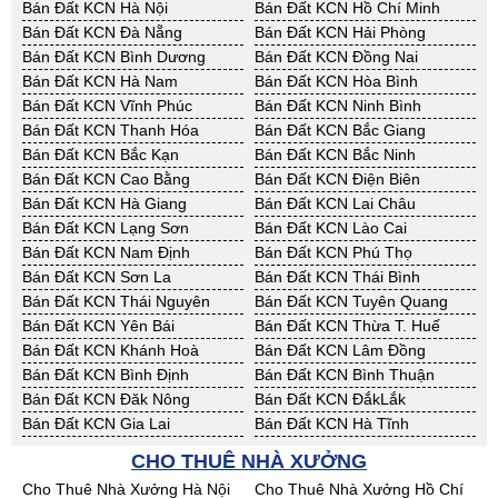
Bán Đất KCN Hà Nội
Bán Đất KCN Hồ Chí Minh
Bán Đất KCN Đà Nẵng
Bán Đất KCN Hải Phòng
Bán Đất KCN Bình Dương
Bán Đất KCN Đồng Nai
Bán Đất KCN Hà Nam
Bán Đất KCN Hòa Bình
Bán Đất KCN Vĩnh Phúc
Bán Đất KCN Ninh Bình
Bán Đất KCN Thanh Hóa
Bán Đất KCN Bắc Giang
Bán Đất KCN Bắc Kạn
Bán Đất KCN Bắc Ninh
Bán Đất KCN Cao Bằng
Bán Đất KCN Điện Biên
Bán Đất KCN Hà Giang
Bán Đất KCN Lai Châu
Bán Đất KCN Lạng Sơn
Bán Đất KCN Lào Cai
Bán Đất KCN Nam Định
Bán Đất KCN Phú Thọ
Bán Đất KCN Sơn La
Bán Đất KCN Thái Bình
Bán Đất KCN Thái Nguyên
Bán Đất KCN Tuyên Quang
Bán Đất KCN Yên Bái
Bán Đất KCN Thừa T. Huế
Bán Đất KCN Khánh Hoà
Bán Đất KCN Lâm Đồng
Bán Đất KCN Bình Định
Bán Đất KCN Bình Thuận
Bán Đất KCN Đăk Nông
Bán Đất KCN ĐắkLắk
Bán Đất KCN Gia Lai
Bán Đất KCN Hà Tĩnh
Bán Đất KCN Kon Tum
Bán Đất KCN Nghệ An
CHO THUÊ NHÀ XƯỞNG
Bán Đất KCN Ninh Thuận
Bán Đất KCN Phú Yên
Cho Thuê Nhà Xưởng Hà Nội
Cho Thuê Nhà Xưởng Hồ Chí
Bán Đất KCN Quảng Bình
Bán Đất KCN Quảng Nam