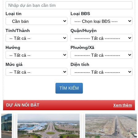
Loại tin
Loại BĐS
Tỉnh/Thành
Quận/Huyện
Hướng
Phường/Xã
Mức giá
Diện tích
TÌM KIẾM
DỰ ÁN NỔI BẬT
Xem thêm