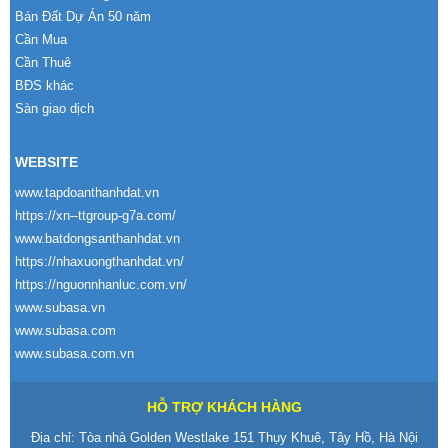
Bán Đất Dự Án 50 năm
Cần Mua
Cần Thuê
BĐS khác
Sàn giao dịch
WEBSITE
www.tapdoanthanhdat.vn
https://xn--ttgroup-g7a.com/
www.batdongsanthanhdat.vn
https://nhaxuongthanhdat.vn/
https://nguonnhanluc.com.vn/
www.subasa.vn
www.subasa.com
www.subasa.com.vn
HỖ TRỢ KHÁCH HÀNG
Địa chỉ: Tòa nhà Golden Westlake 151 Thụy Khuê, Tây Hồ, Hà Nội