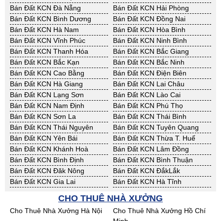
Bán Đất KCN Đà Nẵng
Bán Đất KCN Hải Phòng
Bán Đất KCN Bình Dương
Bán Đất KCN Đồng Nai
Bán Đất KCN Hà Nam
Bán Đất KCN Hòa Bình
Bán Đất KCN Vĩnh Phúc
Bán Đất KCN Ninh Bình
Bán Đất KCN Thanh Hóa
Bán Đất KCN Bắc Giang
Bán Đất KCN Bắc Kạn
Bán Đất KCN Bắc Ninh
Bán Đất KCN Cao Bằng
Bán Đất KCN Điện Biên
Bán Đất KCN Hà Giang
Bán Đất KCN Lai Châu
Bán Đất KCN Lạng Sơn
Bán Đất KCN Lào Cai
Bán Đất KCN Nam Định
Bán Đất KCN Phú Thọ
Bán Đất KCN Sơn La
Bán Đất KCN Thái Bình
Bán Đất KCN Thái Nguyên
Bán Đất KCN Tuyên Quang
Bán Đất KCN Yên Bái
Bán Đất KCN Thừa T. Huế
Bán Đất KCN Khánh Hoà
Bán Đất KCN Lâm Đồng
Bán Đất KCN Bình Định
Bán Đất KCN Bình Thuận
Bán Đất KCN Đăk Nông
Bán Đất KCN ĐắkLắk
Bán Đất KCN Gia Lai
Bán Đất KCN Hà Tĩnh
Bán Đất KCN Kon Tum
Bán Đất KCN Nghệ An
CHO THUÊ NHÀ XƯỞNG
Bán Đất KCN Ninh Thuận
Bán Đất KCN Phú Yên
Cho Thuê Nhà Xưởng Hà Nội
Cho Thuê Nhà Xưởng Hồ Chí
Bán Đất KCN Quảng Bình
Bán Đất KCN Quảng Nam