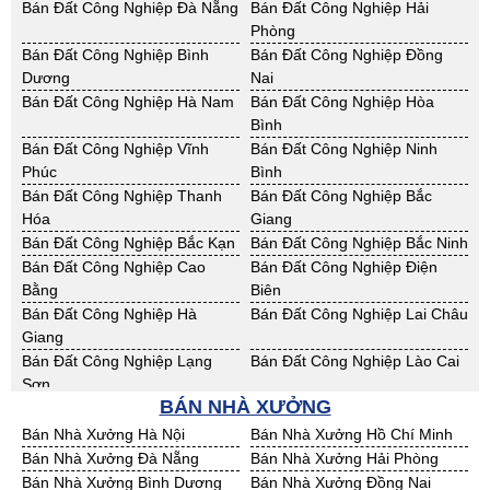
Cho Thuê Nhà Xưởng Sơn La
Cho Thuê Nhà Xưởng Thái
Bán Đất Công Nghiệp Đà Nẵng
Bán Đất Công Nghiệp Hải
Bình
Phòng
Cho Thuê Nhà Xưởng Thái
Cho Thuê Nhà Xưởng Tuyên
Bán Đất Công Nghiệp Bình
Bán Đất Công Nghiệp Đồng
Nguyên
Quang
Dương
Nai
Cho Thuê Nhà Xưởng Yên Bái
Cho Thuê Nhà Xưởng Thừa T.
Bán Đất Công Nghiệp Hà Nam
Bán Đất Công Nghiệp Hòa
Huế
Bình
Cho Thuê Nhà Xưởng Khánh
Cho Thuê Nhà Xưởng Lâm
Bán Đất Công Nghiệp Vĩnh
Bán Đất Công Nghiệp Ninh
Hoà
Đồng
Phúc
Bình
Cho Thuê Nhà Xưởng Bình
Cho Thuê Nhà Xưởng Bình
Bán Đất Công Nghiệp Thanh
Bán Đất Công Nghiệp Bắc
Định
Thuận
Hóa
Giang
Cho Thuê Nhà Xưởng Đăk
Cho Thuê Nhà Xưởng ĐắkLắk
Bán Đất Công Nghiệp Bắc Kạn
Bán Đất Công Nghiệp Bắc Ninh
Nông
Bán Đất Công Nghiệp Cao
Bán Đất Công Nghiệp Điện
Cho Thuê Nhà Xưởng Gia Lai
Cho Thuê Nhà Xưởng Hà Tĩnh
Bằng
Biên
Cho Thuê Nhà Xưởng Kon
Cho Thuê Nhà Xưởng Nghệ An
Bán Đất Công Nghiệp Hà
Bán Đất Công Nghiệp Lai Châu
Tum
Giang
Cho Thuê Nhà Xưởng Ninh
Cho Thuê Nhà Xưởng Phú Yên
Bán Đất Công Nghiệp Lạng
Bán Đất Công Nghiệp Lào Cai
Thuận
Sơn
Cho Thuê Nhà Xưởng Quảng
BÁN NHÀ XƯỞNG
Cho Thuê Nhà Xưởng Quảng
Bán Đất Công Nghiệp Nam
Bán Đất Công Nghiệp Phú Thọ
Bình
Nam
Định
Bán Nhà Xưởng Hà Nội
Bán Nhà Xưởng Hồ Chí Minh
Cho Thuê Nhà Xưởng Quảng
Cho Thuê Nhà Xưởng Bà Rịa -
Bán Đất Công Nghiệp Sơn La
Bán Đất Công Nghiệp Thái
Bán Nhà Xưởng Đà Nẵng
Bán Nhà Xưởng Hải Phòng
Ngãi
VT
Bình
Bán Nhà Xưởng Bình Dương
Bán Nhà Xưởng Đồng Nai