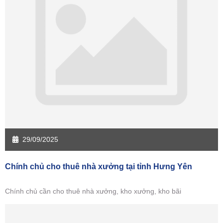
Sàn giao dịch Sóc Trăng
Sàn giao dịch Tây Ninh
Sàn giao dịch Tiền Giang
Sàn giao dịch Trà Vinh
Sàn giao dịch Vĩnh Long
Sàn giao dịch Hải Dương
Sàn giao dịch Hưng Yên
Sàn giao dịch Quảng Ninh
29/09/2025
Chính chủ cho thuê nhà xưởng tại tỉnh Hưng Yên
Chính chủ cần cho thuê nhà xưởng, kho xưởng, kho bãi