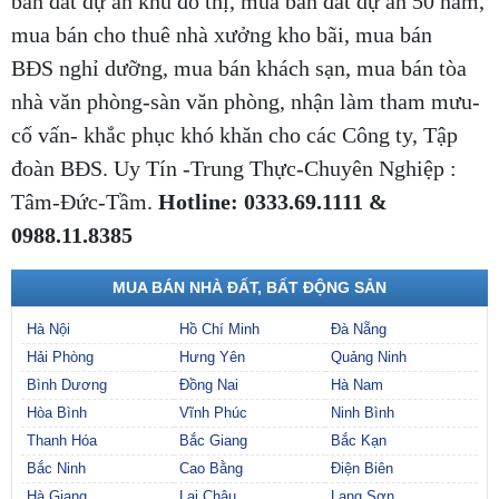
bán đất dự án khu đô thị, mua bán đất dự án 50 năm,
mua bán cho thuê nhà xưởng kho bãi, mua bán
BĐS nghỉ dưỡng, mua bán khách sạn, mua bán tòa
nhà văn phòng-sàn văn phòng, nhận làm tham mưu-
cố vấn- khắc phục khó khăn cho các Công ty, Tập
đoàn BĐS. Uy Tín -Trung Thực-Chuyên Nghiệp :
Tâm-Đức-Tầm.
Hotline: 0333.69.1111 &
0988.11.8385
MUA BÁN NHÀ ĐẤT, BẤT ĐỘNG SẢN
Hà Nội
Hồ Chí Minh
Đà Nẵng
Hải Phòng
Hưng Yên
Quảng Ninh
Bình Dương
Đồng Nai
Hà Nam
Hòa Bình
Vĩnh Phúc
Ninh Bình
Thanh Hóa
Bắc Giang
Bắc Kạn
Bắc Ninh
Cao Bằng
Điện Biên
Hà Giang
Lai Châu
Lạng Sơn