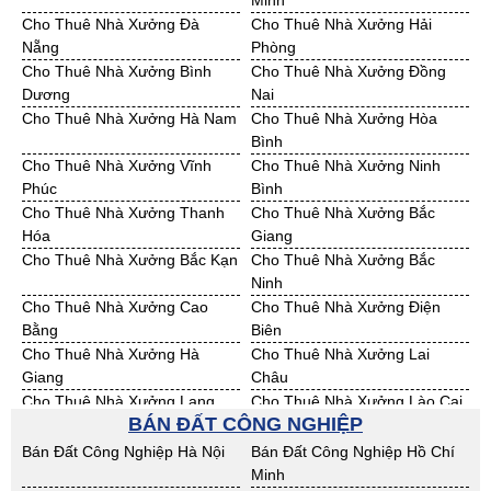
Minh
Bán Đất KCN Quảng Ngãi
Bán Đất KCN Bà Rịa - VT
Cho Thuê Nhà Xưởng Đà
Cho Thuê Nhà Xưởng Hải
Bán Đất KCN Cần Thơ
Bán Đất KCN An Giang
Nẵng
Phòng
Bán Đất KCN Bạc Liêu
Bán Đất KCN Bến Tre
Cho Thuê Nhà Xưởng Bình
Cho Thuê Nhà Xưởng Đồng
Bán Đất KCN Bình Phước
Bán Đất KCN Cà Mau
Dương
Nai
Bán Đất KCN Đồng Tháp
Bán Đất KCN Hậu Giang
Cho Thuê Nhà Xưởng Hà Nam
Cho Thuê Nhà Xưởng Hòa
Bán Đất KCN Kiên Giang
Bán Đất KCN Long An
Bình
Bán Đất KCN Sóc Trăng
Bán Đất KCN Tây Ninh
Cho Thuê Nhà Xưởng Vĩnh
Cho Thuê Nhà Xưởng Ninh
Bán Đất KCN Tiền Giang
Bán Đất KCN Trà Vinh
Phúc
Bình
Bán Đất KCN Vĩnh Long
Bán Đất KCN Hải Dương
Cho Thuê Nhà Xưởng Thanh
Cho Thuê Nhà Xưởng Bắc
Bán Đất KCN Hưng Yên
Bán Đất KCN Quảng Ninh
Hóa
Giang
Cho Thuê Nhà Xưởng Bắc Kạn
Cho Thuê Nhà Xưởng Bắc
Ninh
Cho Thuê Nhà Xưởng Cao
Cho Thuê Nhà Xưởng Điện
Bằng
Biên
Cho Thuê Nhà Xưởng Hà
Cho Thuê Nhà Xưởng Lai
Giang
Châu
Cho Thuê Nhà Xưởng Lạng
Cho Thuê Nhà Xưởng Lào Cai
BÁN ĐẤT CÔNG NGHIỆP
Sơn
Cho Thuê Nhà Xưởng Nam
Cho Thuê Nhà Xưởng Phú Thọ
Bán Đất Công Nghiệp Hà Nội
Bán Đất Công Nghiệp Hồ Chí
Định
Minh