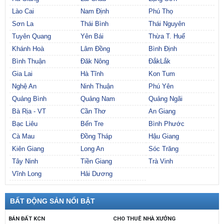
Lào Cai
Nam Định
Phú Thọ
Sơn La
Thái Bình
Thái Nguyên
Tuyên Quang
Yên Bái
Thừa T. Huế
Khánh Hoà
Lâm Đồng
Bình Định
Bình Thuận
Đăk Nông
ĐắkLắk
Gia Lai
Hà Tĩnh
Kon Tum
Nghệ An
Ninh Thuận
Phú Yên
Quảng Bình
Quảng Nam
Quảng Ngãi
Bà Rịa - VT
Cần Thơ
An Giang
Bạc Liêu
Bến Tre
Bình Phước
Cà Mau
Đồng Tháp
Hậu Giang
Kiên Giang
Long An
Sóc Trăng
Tây Ninh
Tiền Giang
Trà Vinh
Vĩnh Long
Hải Dương
BẤT ĐỘNG SẢN NỔI BẬT
BÁN ĐẤT KCN
CHO THUÊ NHÀ XƯỞNG