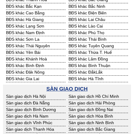
Cần Thuê Đồng Tháp
Cần Thuê Hậu Giang
BĐS khác Bắc Kạn
BĐS khác Bắc Ninh
Cần Thuê Kiên Giang
Cần Thuê Long An
BĐS khác Cao Bằng
BĐS khác Điện Biên
Cần Thuê Sóc Trăng
Cần Thuê Tây Ninh
BĐS khác Hà Giang
BĐS khác Lai Châu
Cần Thuê Tiền Giang
Cần Thuê Trà Vinh
BĐS khác Lạng Sơn
BĐS khác Lào Cai
Cần Thuê Vĩnh Long
Cần Thuê Hải Dương
BĐS khác Nam Định
BĐS khác Phú Thọ
Cần Thuê Hưng Yên
Cần Thuê Quảng Ninh
BĐS khác Sơn La
BĐS khác Thái Bình
BĐS khác Thái Nguyên
BĐS khác Tuyên Quang
BĐS khác Yên Bái
BĐS khác Thừa T. Huế
BĐS khác Khánh Hoà
BĐS khác Lâm Đồng
BĐS khác Bình Định
BĐS khác Bình Thuận
BĐS khác Đăk Nông
BĐS khác ĐắkLắk
BĐS khác Gia Lai
BĐS khác Hà Tĩnh
BĐS khác Kon Tum
BĐS khác Nghệ An
SÀN GIAO DỊCH
BĐS khác Ninh Thuận
BĐS khác Phú Yên
Sàn giao dịch Hà Nội
Sàn giao dịch Hồ Chí Minh
BĐS khác Quảng Bình
BĐS khác Quảng Nam
Sàn giao dịch Đà Nẵng
Sàn giao dịch Hải Phòng
BĐS khác Quảng Ngãi
BĐS khác Bà Rịa - VT
Sàn giao dịch Bình Dương
Sàn giao dịch Đồng Nai
BĐS khác Cần Thơ
BĐS khác An Giang
Sàn giao dịch Hà Nam
Sàn giao dịch Hòa Bình
BĐS khác Bạc Liêu
BĐS khác Bến Tre
Sàn giao dịch Vĩnh Phúc
Sàn giao dịch Ninh Bình
BĐS khác Bình Phước
BĐS khác Cà Mau
Sàn giao dịch Thanh Hóa
Sàn giao dịch Bắc Giang
BĐS khác Đồng Tháp
BĐS khác Hậu Giang