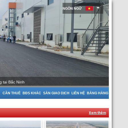
NGÔN NGỮ
 tại Bắc Giang
A
CẦN THUÊ
BĐS KHÁC
SÀN GIAO DỊCH
LIÊN HỆ
BẢNG HÀNG
Xem thêm