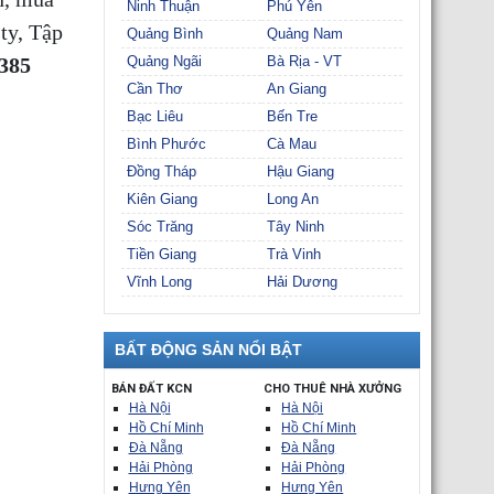
Ninh Thuận
Phú Yên
ty, Tập
Quảng Bình
Quảng Nam
8385
Quảng Ngãi
Bà Rịa - VT
Cần Thơ
An Giang
Bạc Liêu
Bến Tre
Bình Phước
Cà Mau
Đồng Tháp
Hậu Giang
Kiên Giang
Long An
Sóc Trăng
Tây Ninh
Tiền Giang
Trà Vinh
Vĩnh Long
Hải Dương
BẤT ĐỘNG SẢN NỔI BẬT
BÁN ĐẤT KCN
CHO THUÊ NHÀ XƯỞNG
Hà Nội
Hà Nội
Hồ Chí Minh
Hồ Chí Minh
Đà Nẵng
Đà Nẵng
Hải Phòng
Hải Phòng
Hưng Yên
Hưng Yên