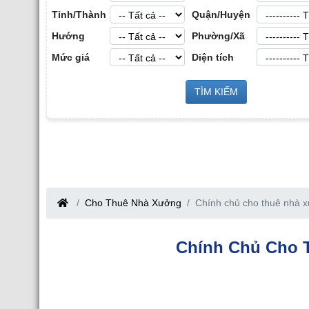
Tỉnh/Thành
Quận/Huyện
Hướng
Phường/Xã
Mức giá
Diện tích
Cho Thuê Nhà Xưở
g Sản Công
TÌM KIẾM
Cho Thuê Nhà Xưởng tại Hưng Yên
iang
Cho Thuê Nhà Xưởng
Chính chủ cho thuê nhà x
Chính Chủ Cho 