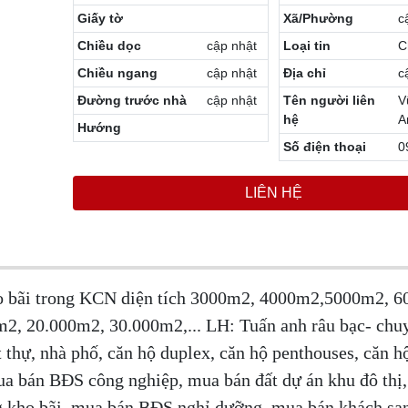
Giấy tờ
Xã/Phường
c
Chiều dọc
cập nhật
Loại tin
C
Chiều ngang
cập nhật
Địa chỉ
c
Đường trước nhà
cập nhật
Tên người liên
V
hệ
A
Hướng
Số điện thoại
0
LIÊN HỆ
ho bãi trong KCN diện tích 3000m2, 4000m2,5000m2, 
, 20.000m2, 30.000m2,... LH: Tuấn anh râu bạc- chuy
 thự, nhà phố, căn hộ duplex, căn hộ penthouses, căn h
ua bán BĐS công nghiệp, mua bán đất dự án khu đô thị
g kho bãi, mua bán BĐS nghỉ dưỡng, mua bán khách sạ