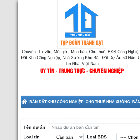
Chuyên: Tư vấn, Môi giới, Mua bán, Cho thuê, BĐS Công Nghiệp
Đất Khu Công Nghiệp, Nhà Xưởng Kho Bãi, Đất Dự Án 50 Năm 
Tín Nhất Việt Nam
UY TÍN - TRUNG THỰC - CHUYÊN NGHIỆP
uê Nhà Xưởng tại Bắc Ninh
BÁN ĐẤT KHU CÔNG NGHIỆP
CHO THUÊ NHÀ XƯỞNG
BÁN
Tên dự án
Loại tin
Loại BĐS