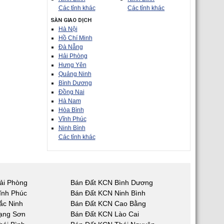
Các tỉnh khác
Các tỉnh khác
SÀN GIAO DỊCH
Hà Nội
Hồ Chí Minh
Đà Nẵng
Hải Phòng
Hưng Yên
Quảng Ninh
Bình Dương
Đồng Nai
Hà Nam
Hòa Bình
Vĩnh Phúc
Ninh Bình
Các tỉnh khác
ải Phòng
Bán Đất KCN Bình Dương
ĩnh Phúc
Bán Đất KCN Ninh Bình
ắc Ninh
Bán Đất KCN Cao Bằng
ạng Sơn
Bán Đất KCN Lào Cai