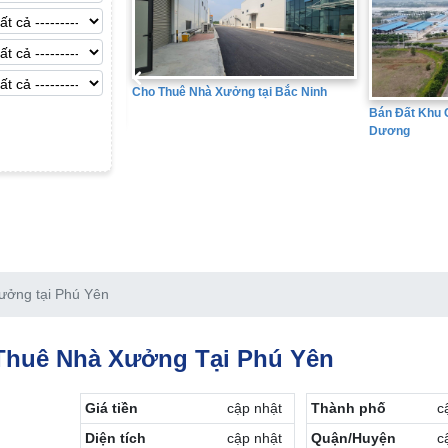
ng tại Bắc Ninh
Bán Đất Khu 
Bán Đất Khu Công Nghiệp tại Hải
Dương
ưởng tại Phú Yên
Thuê Nhà Xưởng Tại Phú Yên
Giá tiền
cập nhật
Thành phố
c
Diện tích
cập nhật
Quận/Huyện
c