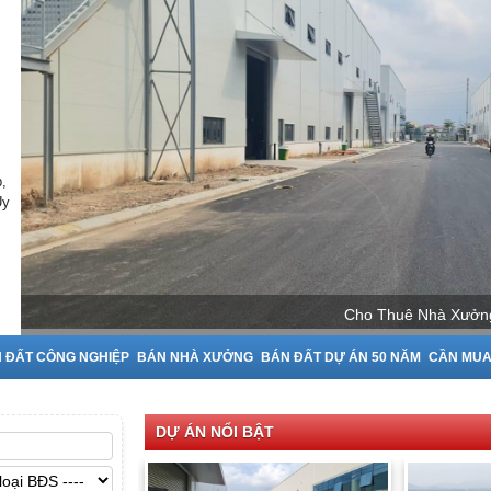
,
Uy
Cho Thuê Nhà Xưởng
 ĐẤT CÔNG NGHIỆP
BÁN NHÀ XƯỞNG
BÁN ĐẤT DỰ ÁN 50 NĂM
CẦN MU
DỰ ÁN NỔI BẬT