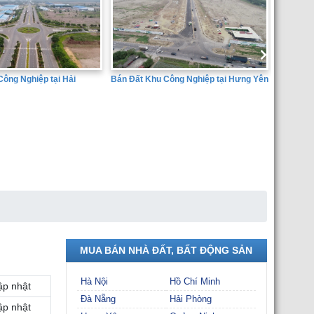
Công Nghiệp tại Hưng Yên
Bán đất 
Dịch Vụ 
Huyện Ân
SÀN GIAO DỊCH BẤT ĐỘNG SẢN
THÀNH ĐẠT
MUA BÁN NHÀ ĐẤT, BẤT ĐỘNG SẢN
Hà Nội
Hồ Chí Minh
ập nhật
Đà Nẵng
Hải Phòng
ập nhật