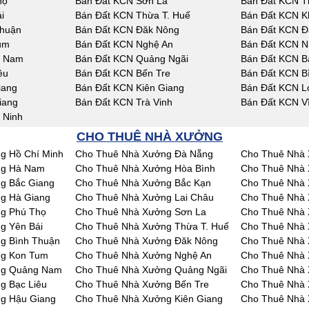
họ
Bán Đất KCN Sơn La
Bán Đất KCN T
i
Bán Đất KCN Thừa T. Huế
Bán Đất KCN K
Thuận
Bán Đất KCN Đăk Nông
Bán Đất KCN Đ
um
Bán Đất KCN Nghệ An
Bán Đất KCN N
g Nam
Bán Đất KCN Quảng Ngãi
Bán Đất KCN Bà
êu
Bán Đất KCN Bến Tre
Bán Đất KCN B
iang
Bán Đất KCN Kiên Giang
Bán Đất KCN L
iang
Bán Đất KCN Trà Vinh
Bán Đất KCN V
 Ninh
CHO THUÊ NHÀ XƯỞNG
g Hồ Chí Minh
Cho Thuê Nhà Xưởng Đà Nẵng
Cho Thuê Nhà 
ng Hà Nam
Cho Thuê Nhà Xưởng Hòa Bình
Cho Thuê Nhà 
g Bắc Giang
Cho Thuê Nhà Xưởng Bắc Kạn
Cho Thuê Nhà 
g Hà Giang
Cho Thuê Nhà Xưởng Lai Châu
Cho Thuê Nhà
g Phú Thọ
Cho Thuê Nhà Xưởng Sơn La
Cho Thuê Nhà 
g Yên Bái
Cho Thuê Nhà Xưởng Thừa T. Huế
Cho Thuê Nhà
g Bình Thuận
Cho Thuê Nhà Xưởng Đăk Nông
Cho Thuê Nhà
ng Kon Tum
Cho Thuê Nhà Xưởng Nghệ An
Cho Thuê Nhà 
ng Quảng Nam
Cho Thuê Nhà Xưởng Quảng Ngãi
Cho Thuê Nhà 
g Bạc Liêu
Cho Thuê Nhà Xưởng Bến Tre
Cho Thuê Nhà 
g Hậu Giang
Cho Thuê Nhà Xưởng Kiên Giang
Cho Thuê Nhà 