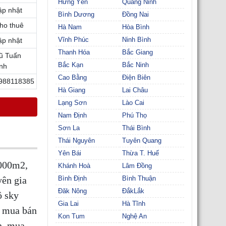
Hưng Yên
Quảng Ninh
ập nhật
Bình Dương
Đồng Nai
ho thuê
Hà Nam
Hòa Bình
Vĩnh Phúc
Ninh Bình
ập nhật
Thanh Hóa
Bắc Giang
ũ Tuấn
Bắc Kạn
Bắc Ninh
nh
Cao Bằng
Điện Biên
988118385
Hà Giang
Lai Châu
Lạng Sơn
Lào Cai
Nam Định
Phú Thọ
Sơn La
Thái Bình
Thái Nguyên
Tuyên Quang
Yên Bái
Thừa T. Huế
6000m2,
Khánh Hoà
Lâm Đồng
ên gia
Bình Định
Bình Thuận
Đăk Nông
ĐắkLắk
ộ sky
Gia Lai
Hà Tĩnh
, mua bán
Kon Tum
Nghệ An
n, mua