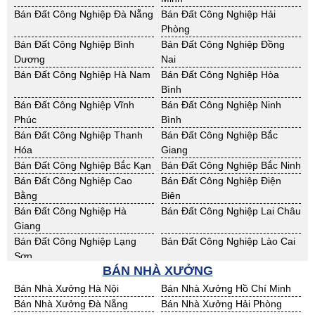
Cho Thuê Nhà Xưởng Sơn La
Cho Thuê Nhà Xưởng Thái
Bán Đất Công Nghiệp Đà Nẵng
Bán Đất Công Nghiệp Hải
Bình
Phòng
Cho Thuê Nhà Xưởng Thái
Cho Thuê Nhà Xưởng Tuyên
Bán Đất Công Nghiệp Bình
Bán Đất Công Nghiệp Đồng
Nguyên
Quang
Dương
Nai
Cho Thuê Nhà Xưởng Yên Bái
Cho Thuê Nhà Xưởng Thừa T.
Bán Đất Công Nghiệp Hà Nam
Bán Đất Công Nghiệp Hòa
Huế
Bình
Cho Thuê Nhà Xưởng Khánh
Cho Thuê Nhà Xưởng Lâm
Bán Đất Công Nghiệp Vĩnh
Bán Đất Công Nghiệp Ninh
Hoà
Đồng
Phúc
Bình
Cho Thuê Nhà Xưởng Bình
Cho Thuê Nhà Xưởng Bình
Bán Đất Công Nghiệp Thanh
Bán Đất Công Nghiệp Bắc
Định
Thuận
Hóa
Giang
Cho Thuê Nhà Xưởng Đăk
Cho Thuê Nhà Xưởng ĐắkLắk
Bán Đất Công Nghiệp Bắc Kạn
Bán Đất Công Nghiệp Bắc Ninh
Nông
Bán Đất Công Nghiệp Cao
Bán Đất Công Nghiệp Điện
Cho Thuê Nhà Xưởng Gia Lai
Cho Thuê Nhà Xưởng Hà Tĩnh
Bằng
Biên
Cho Thuê Nhà Xưởng Kon
Cho Thuê Nhà Xưởng Nghệ An
Bán Đất Công Nghiệp Hà
Bán Đất Công Nghiệp Lai Châu
Tum
Giang
Cho Thuê Nhà Xưởng Ninh
Cho Thuê Nhà Xưởng Phú Yên
Bán Đất Công Nghiệp Lạng
Bán Đất Công Nghiệp Lào Cai
Thuận
Sơn
Cho Thuê Nhà Xưởng Quảng
BÁN NHÀ XƯỞNG
Cho Thuê Nhà Xưởng Quảng
Bán Đất Công Nghiệp Nam
Bán Đất Công Nghiệp Phú Thọ
Bình
Nam
Định
Bán Nhà Xưởng Hà Nội
Bán Nhà Xưởng Hồ Chí Minh
Cho Thuê Nhà Xưởng Quảng
Cho Thuê Nhà Xưởng Bà Rịa -
Bán Đất Công Nghiệp Sơn La
Bán Đất Công Nghiệp Thái
Bán Nhà Xưởng Đà Nẵng
Bán Nhà Xưởng Hải Phòng
Ngãi
VT