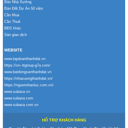
Bán Nhà Xưởng
Bán Đất Dự Án 50 năm
Cần Mua
Cần Thuê
BĐS khác
Sàn giao dịch
WEBSITE
www.tapdoanthanhdat.vn
https://xn--ttgroup-g7a.com/
www.batdongsanthanhdat.vn
https://nhaxuongthanhdat.vn/
https://nguonnhanluc.com.vn/
www.subasa.vn
www.subasa.com
www.subasa.com.vn
HỖ TRỢ KHÁCH HÀNG