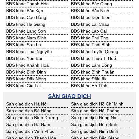
BĐS khác Thanh Hóa
BĐS khác Bắc Giang
Cần Thuê Đồng Tháp
Cần Thuê Hậu Giang
BĐS khác Bắc Kạn
BĐS khác Bắc Ninh
Cần Thuê Kiên Giang
Cần Thuê Long An
BĐS khác Cao Bằng
BĐS khác Điện Biên
Cần Thuê Sóc Trăng
Cần Thuê Tây Ninh
BĐS khác Hà Giang
BĐS khác Lai Châu
Cần Thuê Tiền Giang
Cần Thuê Trà Vinh
BĐS khác Lạng Sơn
BĐS khác Lào Cai
Cần Thuê Vĩnh Long
Cần Thuê Hải Dương
BĐS khác Nam Định
BĐS khác Phú Thọ
Cần Thuê Hưng Yên
Cần Thuê Quảng Ninh
BĐS khác Sơn La
BĐS khác Thái Bình
BĐS khác Thái Nguyên
BĐS khác Tuyên Quang
BĐS khác Yên Bái
BĐS khác Thừa T. Huế
BĐS khác Khánh Hoà
BĐS khác Lâm Đồng
BĐS khác Bình Định
BĐS khác Bình Thuận
BĐS khác Đăk Nông
BĐS khác ĐắkLắk
BĐS khác Gia Lai
BĐS khác Hà Tĩnh
BĐS khác Kon Tum
BĐS khác Nghệ An
SÀN GIAO DỊCH
BĐS khác Ninh Thuận
BĐS khác Phú Yên
Sàn giao dịch Hà Nội
Sàn giao dịch Hồ Chí Minh
BĐS khác Quảng Bình
BĐS khác Quảng Nam
Sàn giao dịch Đà Nẵng
Sàn giao dịch Hải Phòng
BĐS khác Quảng Ngãi
BĐS khác Bà Rịa - VT
Sàn giao dịch Bình Dương
Sàn giao dịch Đồng Nai
BĐS khác Cần Thơ
BĐS khác An Giang
Sàn giao dịch Hà Nam
Sàn giao dịch Hòa Bình
BĐS khác Bạc Liêu
BĐS khác Bến Tre
Sàn giao dịch Vĩnh Phúc
Sàn giao dịch Ninh Bình
BĐS khác Bình Phước
BĐS khác Cà Mau
Sàn giao dịch Thanh Hóa
Sàn giao dịch Bắc Giang