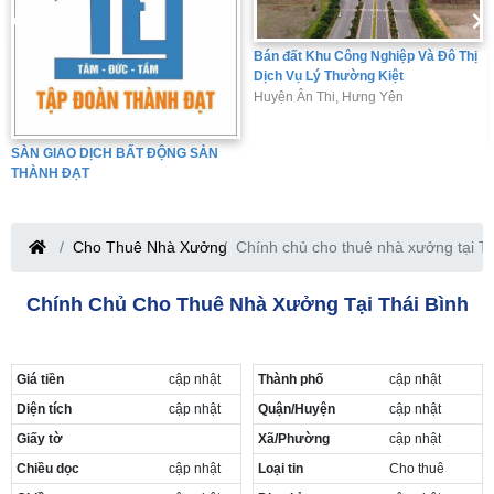
Bán đất Khu Công Nghiệp Và Đô Thị
Dịch Vụ Lý Thường Kiệt
Huyện Ân Thi, Hưng Yên
SÀN GIAO DỊCH BẤT ĐỘNG SẢN
THÀNH ĐẠT
Cho Thuê Nhà Xưởng
Chính chủ cho thuê nhà xưởng tại T
Chính Chủ Cho Thuê Nhà Xưởng Tại Thái Bình
Giá tiền
cập nhật
Thành phố
cập nhật
Diện tích
cập nhật
Quận/Huyện
cập nhật
Giấy tờ
Xã/Phường
cập nhật
Chiều dọc
cập nhật
Loại tin
Cho thuê