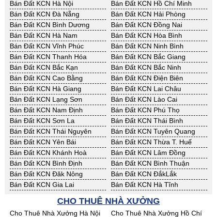
Bán Đất KCN Hà Nội
Bán Đất KCN Hồ Chí Minh
Bán Đất KCN Đà Nẵng
Bán Đất KCN Hải Phòng
Bán Đất KCN Bình Dương
Bán Đất KCN Đồng Nai
Bán Đất KCN Hà Nam
Bán Đất KCN Hòa Bình
Bán Đất KCN Vĩnh Phúc
Bán Đất KCN Ninh Bình
Bán Đất KCN Thanh Hóa
Bán Đất KCN Bắc Giang
Bán Đất KCN Bắc Kạn
Bán Đất KCN Bắc Ninh
Bán Đất KCN Cao Bằng
Bán Đất KCN Điện Biên
Bán Đất KCN Hà Giang
Bán Đất KCN Lai Châu
Bán Đất KCN Lạng Sơn
Bán Đất KCN Lào Cai
Bán Đất KCN Nam Định
Bán Đất KCN Phú Thọ
Bán Đất KCN Sơn La
Bán Đất KCN Thái Bình
Bán Đất KCN Thái Nguyên
Bán Đất KCN Tuyên Quang
Bán Đất KCN Yên Bái
Bán Đất KCN Thừa T. Huế
Bán Đất KCN Khánh Hoà
Bán Đất KCN Lâm Đồng
Bán Đất KCN Bình Định
Bán Đất KCN Bình Thuận
Bán Đất KCN Đăk Nông
Bán Đất KCN ĐắkLắk
Bán Đất KCN Gia Lai
Bán Đất KCN Hà Tĩnh
Bán Đất KCN Kon Tum
Bán Đất KCN Nghệ An
CHO THUÊ NHÀ XƯỞNG
Bán Đất KCN Ninh Thuận
Bán Đất KCN Phú Yên
Cho Thuê Nhà Xưởng Hà Nội
Cho Thuê Nhà Xưởng Hồ Chí
Bán Đất KCN Quảng Bình
Bán Đất KCN Quảng Nam