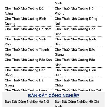
Minh
Bán Đất KCN Quảng Ngãi
Bán Đất KCN Bà Rịa - VT
Cho Thuê Nhà Xưởng Đà
Cho Thuê Nhà Xưởng Hải
Bán Đất KCN Cần Thơ
Bán Đất KCN An Giang
Nẵng
Phòng
Bán Đất KCN Bạc Liêu
Bán Đất KCN Bến Tre
Cho Thuê Nhà Xưởng Bình
Cho Thuê Nhà Xưởng Đồng
Bán Đất KCN Bình Phước
Bán Đất KCN Cà Mau
Dương
Nai
Bán Đất KCN Đồng Tháp
Bán Đất KCN Hậu Giang
Cho Thuê Nhà Xưởng Hà Nam
Cho Thuê Nhà Xưởng Hòa
Bán Đất KCN Kiên Giang
Bán Đất KCN Long An
Bình
Bán Đất KCN Sóc Trăng
Bán Đất KCN Tây Ninh
Cho Thuê Nhà Xưởng Vĩnh
Cho Thuê Nhà Xưởng Ninh
Bán Đất KCN Tiền Giang
Bán Đất KCN Trà Vinh
Phúc
Bình
Bán Đất KCN Vĩnh Long
Bán Đất KCN Hải Dương
Cho Thuê Nhà Xưởng Thanh
Cho Thuê Nhà Xưởng Bắc
Bán Đất KCN Hưng Yên
Bán Đất KCN Quảng Ninh
Hóa
Giang
Cho Thuê Nhà Xưởng Bắc Kạn
Cho Thuê Nhà Xưởng Bắc
Ninh
Cho Thuê Nhà Xưởng Cao
Cho Thuê Nhà Xưởng Điện
Bằng
Biên
Cho Thuê Nhà Xưởng Hà
Cho Thuê Nhà Xưởng Lai
Giang
Châu
Cho Thuê Nhà Xưởng Lạng
Cho Thuê Nhà Xưởng Lào Cai
BÁN ĐẤT CÔNG NGHIỆP
Sơn
Cho Thuê Nhà Xưởng Nam
Cho Thuê Nhà Xưởng Phú Thọ
Bán Đất Công Nghiệp Hà Nội
Bán Đất Công Nghiệp Hồ Chí
Định
Minh