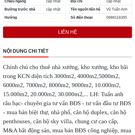
Chiều ngang
cập nhật
Địa chỉ
cập nhật
Đường trước nhà
cập nhật
Tên người liên hệ
Vũ Tuấn Anh
Hướng
Số điện thoại
0988118385
LIÊN HỆ
NỘI DUNG CHI TIẾT
Chính chủ cho thuê nhà xưởng, kho xưởng, kho bãi
trong KCN diện tích 3000m2, 4000m2,5000m2,
6000m2, 7000m2, 8000m2, 9000m2, 10.000m2,
15.000m2, 20.000m2, 30.000m2,... LH: Tuấn anh
râu bạc- chuyên gia tư vấn BĐS - tư vấn đầu tư BĐS
- mua bán biệt thự, nhà phố, căn hộ duplex, căn hộ
penthouses, căn hộ sky villa, chung cư cao cấp,
M&A bất động sản, mua bán BĐS công nghiệp, mua