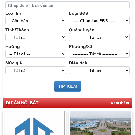
Loại tin
Loại BĐS
Tỉnh/Thành
Quận/Huyện
Hướng
Phường/Xã
Mức giá
Diện tích
TÌM KIẾM
DỰ ÁN NỔI BẬT
Xem thêm