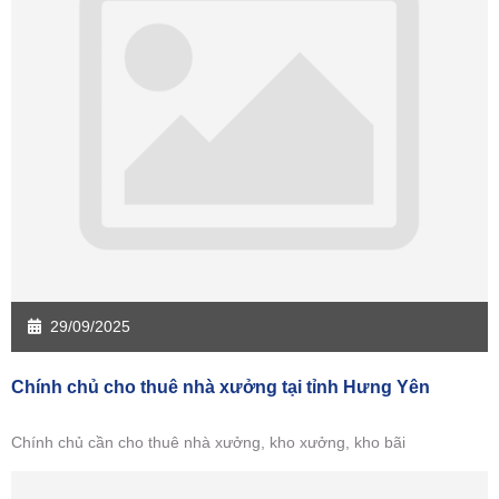
Sàn giao dịch Kiên Giang
Sàn giao dịch Long An
Sàn giao dịch Sóc Trăng
Sàn giao dịch Tây Ninh
Sàn giao dịch Tiền Giang
Sàn giao dịch Trà Vinh
Sàn giao dịch Vĩnh Long
Sàn giao dịch Hải Dương
Sàn giao dịch Hưng Yên
Sàn giao dịch Quảng Ninh
29/09/2025
Chính chủ cho thuê nhà xưởng tại tỉnh Hưng Yên
Chính chủ cần cho thuê nhà xưởng, kho xưởng, kho bãi