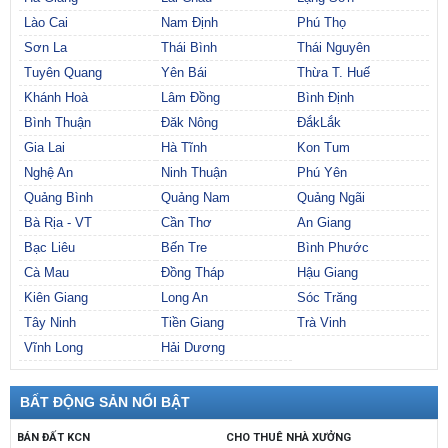
Lào Cai
Nam Định
Phú Thọ
Sơn La
Thái Bình
Thái Nguyên
Tuyên Quang
Yên Bái
Thừa T. Huế
Khánh Hoà
Lâm Đồng
Bình Định
Bình Thuận
Đăk Nông
ĐắkLắk
Gia Lai
Hà Tĩnh
Kon Tum
Nghệ An
Ninh Thuận
Phú Yên
Quảng Bình
Quảng Nam
Quảng Ngãi
Bà Rịa - VT
Cần Thơ
An Giang
Bạc Liêu
Bến Tre
Bình Phước
Cà Mau
Đồng Tháp
Hậu Giang
Kiên Giang
Long An
Sóc Trăng
Tây Ninh
Tiền Giang
Trà Vinh
Vĩnh Long
Hải Dương
BẤT ĐỘNG SẢN NỔI BẬT
BÁN ĐẤT KCN
CHO THUÊ NHÀ XƯỞNG