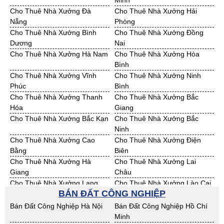
Minh
Bán Đất KCN Quảng Ngãi
Bán Đất KCN Bà Rịa - VT
Cho Thuê Nhà Xưởng Đà
Cho Thuê Nhà Xưởng Hải
Bán Đất KCN Cần Thơ
Bán Đất KCN An Giang
Nẵng
Phòng
Bán Đất KCN Bạc Liêu
Bán Đất KCN Bến Tre
Cho Thuê Nhà Xưởng Bình
Cho Thuê Nhà Xưởng Đồng
Bán Đất KCN Bình Phước
Bán Đất KCN Cà Mau
Dương
Nai
Bán Đất KCN Đồng Tháp
Bán Đất KCN Hậu Giang
Cho Thuê Nhà Xưởng Hà Nam
Cho Thuê Nhà Xưởng Hòa
Bán Đất KCN Kiên Giang
Bán Đất KCN Long An
Bình
Bán Đất KCN Sóc Trăng
Bán Đất KCN Tây Ninh
Cho Thuê Nhà Xưởng Vĩnh
Cho Thuê Nhà Xưởng Ninh
Bán Đất KCN Tiền Giang
Bán Đất KCN Trà Vinh
Phúc
Bình
Bán Đất KCN Vĩnh Long
Bán Đất KCN Hải Dương
Cho Thuê Nhà Xưởng Thanh
Cho Thuê Nhà Xưởng Bắc
Bán Đất KCN Hưng Yên
Bán Đất KCN Quảng Ninh
Hóa
Giang
Cho Thuê Nhà Xưởng Bắc Kạn
Cho Thuê Nhà Xưởng Bắc
Ninh
Cho Thuê Nhà Xưởng Cao
Cho Thuê Nhà Xưởng Điện
Bằng
Biên
Cho Thuê Nhà Xưởng Hà
Cho Thuê Nhà Xưởng Lai
Giang
Châu
Cho Thuê Nhà Xưởng Lạng
Cho Thuê Nhà Xưởng Lào Cai
BÁN ĐẤT CÔNG NGHIỆP
Sơn
Cho Thuê Nhà Xưởng Nam
Cho Thuê Nhà Xưởng Phú Thọ
Bán Đất Công Nghiệp Hà Nội
Bán Đất Công Nghiệp Hồ Chí
Định
Minh