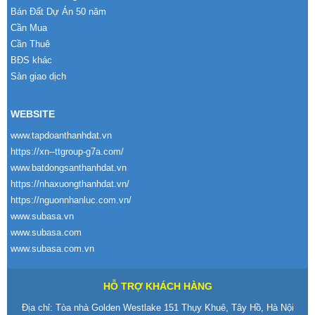
Bán Đất Dự Án 50 năm
Cần Mua
Cần Thuê
BĐS khác
Sàn giao dịch
WEBSITE
www.tapdoanthanhdat.vn
https://xn--ttgroup-g7a.com/
www.batdongsanthanhdat.vn
https://nhaxuongthanhdat.vn/
https://nguonnhanluc.com.vn/
www.subasa.vn
www.subasa.com
www.subasa.com.vn
HỖ TRỢ KHÁCH HÀNG
Địa chỉ: Tòa nhà Golden Westlake 151 Thụy Khuê, Tây Hồ, Hà Nội