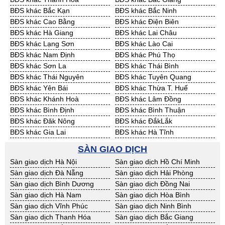
Cần Thuê Đồng Tháp
Cần Thuê Hậu Giang
BĐS khác Bắc Kạn
BĐS khác Bắc Ninh
Cần Thuê Kiên Giang
Cần Thuê Long An
BĐS khác Cao Bằng
BĐS khác Điện Biên
Cần Thuê Sóc Trăng
Cần Thuê Tây Ninh
BĐS khác Hà Giang
BĐS khác Lai Châu
Cần Thuê Tiền Giang
Cần Thuê Trà Vinh
BĐS khác Lạng Sơn
BĐS khác Lào Cai
Cần Thuê Vĩnh Long
Cần Thuê Hải Dương
BĐS khác Nam Định
BĐS khác Phú Thọ
Cần Thuê Hưng Yên
Cần Thuê Quảng Ninh
BĐS khác Sơn La
BĐS khác Thái Bình
BĐS khác Thái Nguyên
BĐS khác Tuyên Quang
BĐS khác Yên Bái
BĐS khác Thừa T. Huế
BĐS khác Khánh Hoà
BĐS khác Lâm Đồng
BĐS khác Bình Định
BĐS khác Bình Thuận
BĐS khác Đăk Nông
BĐS khác ĐắkLắk
BĐS khác Gia Lai
BĐS khác Hà Tĩnh
BĐS khác Kon Tum
BĐS khác Nghệ An
SÀN GIAO DỊCH
BĐS khác Ninh Thuận
BĐS khác Phú Yên
Sàn giao dịch Hà Nội
Sàn giao dịch Hồ Chí Minh
BĐS khác Quảng Bình
BĐS khác Quảng Nam
Sàn giao dịch Đà Nẵng
Sàn giao dịch Hải Phòng
BĐS khác Quảng Ngãi
BĐS khác Bà Rịa - VT
Sàn giao dịch Bình Dương
Sàn giao dịch Đồng Nai
BĐS khác Cần Thơ
BĐS khác An Giang
Sàn giao dịch Hà Nam
Sàn giao dịch Hòa Bình
BĐS khác Bạc Liêu
BĐS khác Bến Tre
Sàn giao dịch Vĩnh Phúc
Sàn giao dịch Ninh Bình
BĐS khác Bình Phước
BĐS khác Cà Mau
Sàn giao dịch Thanh Hóa
Sàn giao dịch Bắc Giang
BĐS khác Đồng Tháp
BĐS khác Hậu Giang