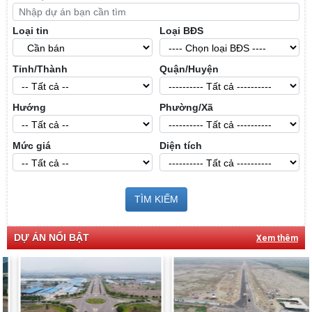
Loại tin
Loại BĐS
Tỉnh/Thành
Quận/Huyện
Hướng
Phường/Xã
Mức giá
Diện tích
TÌM KIẾM
DỰ ÁN NỔI BẬT
Xem thêm