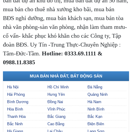
bán đất dự án khu đô thị, mua bán đất dự án 50 năm,
mua bán cho thuê nhà xưởng kho bãi, mua bán
BĐS nghỉ dưỡng, mua bán khách sạn, mua bán tòa
nhà văn phòng-sàn văn phòng, nhận làm tham mưu-
cố vấn- khắc phục khó khăn cho các Công ty, Tập
đoàn BĐS. Uy Tín -Trung Thực-Chuyên Nghiệp :
Tâm-Đức-Tầm.
Hotline: 0333.69.1111 &
0988.11.8385
MUA BÁN NHÀ ĐẤT, BẤT ĐỘNG SẢN
Hà Nội
Hồ Chí Minh
Đà Nẵng
Hải Phòng
Hưng Yên
Quảng Ninh
Bình Dương
Đồng Nai
Hà Nam
Hòa Bình
Vĩnh Phúc
Ninh Bình
Thanh Hóa
Bắc Giang
Bắc Kạn
Bắc Ninh
Cao Bằng
Điện Biên
Hà Giang
Lai Châu
Lạng Sơn