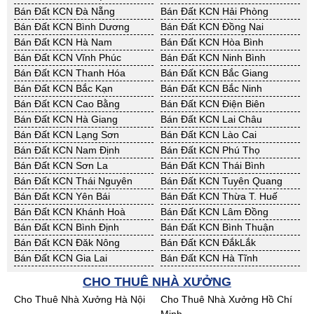
Bán Đất KCN Đà Nẵng
Bán Đất KCN Hải Phòng
Bán Đất KCN Bình Dương
Bán Đất KCN Đồng Nai
Bán Đất KCN Hà Nam
Bán Đất KCN Hòa Bình
Bán Đất KCN Vĩnh Phúc
Bán Đất KCN Ninh Bình
Bán Đất KCN Thanh Hóa
Bán Đất KCN Bắc Giang
Bán Đất KCN Bắc Kạn
Bán Đất KCN Bắc Ninh
Bán Đất KCN Cao Bằng
Bán Đất KCN Điện Biên
Bán Đất KCN Hà Giang
Bán Đất KCN Lai Châu
Bán Đất KCN Lạng Sơn
Bán Đất KCN Lào Cai
Bán Đất KCN Nam Định
Bán Đất KCN Phú Thọ
Bán Đất KCN Sơn La
Bán Đất KCN Thái Bình
Bán Đất KCN Thái Nguyên
Bán Đất KCN Tuyên Quang
Bán Đất KCN Yên Bái
Bán Đất KCN Thừa T. Huế
Bán Đất KCN Khánh Hoà
Bán Đất KCN Lâm Đồng
Bán Đất KCN Bình Định
Bán Đất KCN Bình Thuận
Bán Đất KCN Đăk Nông
Bán Đất KCN ĐắkLắk
Bán Đất KCN Gia Lai
Bán Đất KCN Hà Tĩnh
Bán Đất KCN Kon Tum
Bán Đất KCN Nghệ An
CHO THUÊ NHÀ XƯỞNG
Bán Đất KCN Ninh Thuận
Bán Đất KCN Phú Yên
Cho Thuê Nhà Xưởng Hà Nội
Cho Thuê Nhà Xưởng Hồ Chí
Bán Đất KCN Quảng Bình
Bán Đất KCN Quảng Nam