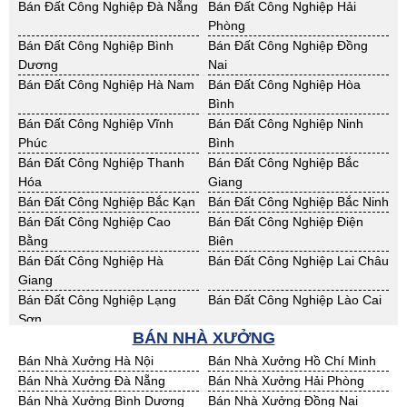
Cho Thuê Nhà Xưởng Sơn La
Cho Thuê Nhà Xưởng Thái
Bán Đất Công Nghiệp Đà Nẵng
Bán Đất Công Nghiệp Hải
Bình
Phòng
Cho Thuê Nhà Xưởng Thái
Cho Thuê Nhà Xưởng Tuyên
Bán Đất Công Nghiệp Bình
Bán Đất Công Nghiệp Đồng
Nguyên
Quang
Dương
Nai
Cho Thuê Nhà Xưởng Yên Bái
Cho Thuê Nhà Xưởng Thừa T.
Bán Đất Công Nghiệp Hà Nam
Bán Đất Công Nghiệp Hòa
Huế
Bình
Cho Thuê Nhà Xưởng Khánh
Cho Thuê Nhà Xưởng Lâm
Bán Đất Công Nghiệp Vĩnh
Bán Đất Công Nghiệp Ninh
Hoà
Đồng
Phúc
Bình
Cho Thuê Nhà Xưởng Bình
Cho Thuê Nhà Xưởng Bình
Bán Đất Công Nghiệp Thanh
Bán Đất Công Nghiệp Bắc
Định
Thuận
Hóa
Giang
Cho Thuê Nhà Xưởng Đăk
Cho Thuê Nhà Xưởng ĐắkLắk
Bán Đất Công Nghiệp Bắc Kạn
Bán Đất Công Nghiệp Bắc Ninh
Nông
Bán Đất Công Nghiệp Cao
Bán Đất Công Nghiệp Điện
Cho Thuê Nhà Xưởng Gia Lai
Cho Thuê Nhà Xưởng Hà Tĩnh
Bằng
Biên
Cho Thuê Nhà Xưởng Kon
Cho Thuê Nhà Xưởng Nghệ An
Bán Đất Công Nghiệp Hà
Bán Đất Công Nghiệp Lai Châu
Tum
Giang
Cho Thuê Nhà Xưởng Ninh
Cho Thuê Nhà Xưởng Phú Yên
Bán Đất Công Nghiệp Lạng
Bán Đất Công Nghiệp Lào Cai
Thuận
Sơn
Cho Thuê Nhà Xưởng Quảng
BÁN NHÀ XƯỞNG
Cho Thuê Nhà Xưởng Quảng
Bán Đất Công Nghiệp Nam
Bán Đất Công Nghiệp Phú Thọ
Bình
Nam
Định
Bán Nhà Xưởng Hà Nội
Bán Nhà Xưởng Hồ Chí Minh
Cho Thuê Nhà Xưởng Quảng
Cho Thuê Nhà Xưởng Bà Rịa -
Bán Đất Công Nghiệp Sơn La
Bán Đất Công Nghiệp Thái
Bán Nhà Xưởng Đà Nẵng
Bán Nhà Xưởng Hải Phòng
Ngãi
VT
Bình
Bán Nhà Xưởng Bình Dương
Bán Nhà Xưởng Đồng Nai