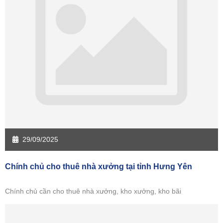
Sàn giao dịch Sóc Trăng
Sàn giao dịch Tây Ninh
Sàn giao dịch Tiền Giang
Sàn giao dịch Trà Vinh
Sàn giao dịch Vĩnh Long
Sàn giao dịch Hải Dương
Sàn giao dịch Hưng Yên
Sàn giao dịch Quảng Ninh
29/09/2025
Chính chủ cho thuê nhà xưởng tại tỉnh Hưng Yên
Chính chủ cần cho thuê nhà xưởng, kho xưởng, kho bãi